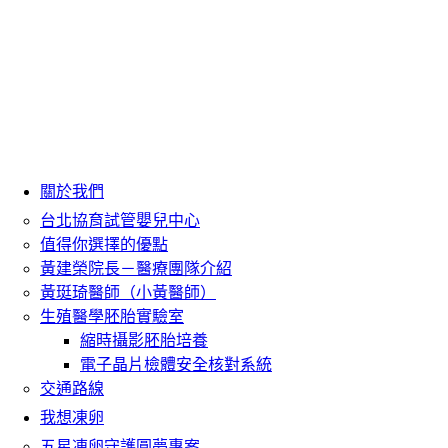
關於我們
台北協育試管嬰兒中心
值得你選擇的優點
黃建榮院長－醫療團隊介紹
黃珽琦醫師（小黃醫師）
生殖醫學胚胎實驗室
縮時攝影胚胎培養
電子晶片檢體安全核對系統
交通路線
我想凍卵
五星凍卵守護圓夢專案