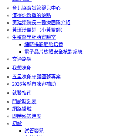
台北協育試管嬰兒中心
值得你選擇的優點
黃建榮院長－醫療團隊介紹
黃珽琦醫師（小黃醫師）
生殖醫學胚胎實驗室
縮時攝影胚胎培養
電子晶片檢體安全核對系統
交通路線
我想凍卵
五星凍卵守護圓夢專案
2026各縣市凍卵補助
就醫指南
門診時刻表
網路掛號
即時候診進度
初診
試管嬰兒