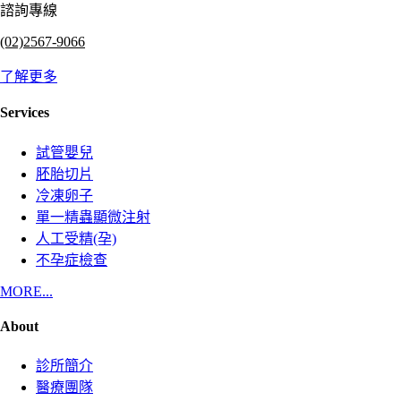
諮詢專線
(02)2567-9066
了解更多
Services
試管嬰兒
胚胎切片
冷凍卵子
單一精蟲顯微注射
人工受精(孕)
不孕症檢查
MORE...
About
診所簡介
醫療團隊