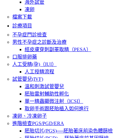
海外試管
凍卵
檔案下載
診療項目
不孕症門診檢查
男性不孕症之診斷及治療
經皮膚穿刺副睪取精（PESA）
口服排卵藥
人工受精(孕)（IUI）
人工授精流程
試管嬰兒(IVF)
溫和刺激試管嬰兒
胚胎雷射輔助性孵化
單一精蟲顯微注射（ICSI）
取卵手術跟胚胎植入如何進行
凍卵、冷凍卵子
進階檢查PGS/PGD/ERA
胚胎切片(PGS)──胚胎著床前染色體篩檢