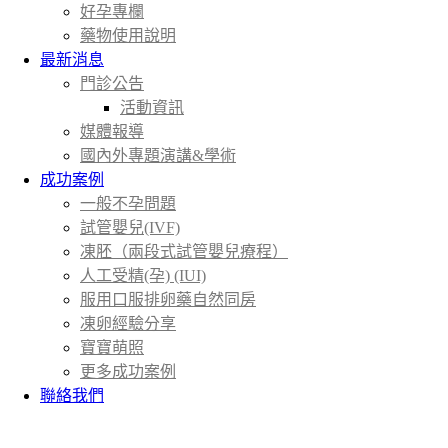
好孕專欄
藥物使用說明
最新消息
門診公告
活動資訊
媒體報導
國內外專題演講&學術
成功案例
一般不孕問題
試管嬰兒(IVF)
凍胚（兩段式試管嬰兒療程）
人工受精(孕) (IUI)
服用口服排卵藥自然同房
凍卵經驗分享
寶寶萌照
更多成功案例
聯絡我們