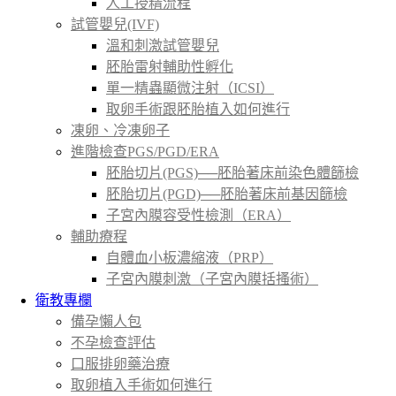
人工授精流程
試管嬰兒(IVF)
溫和刺激試管嬰兒
胚胎雷射輔助性孵化
單一精蟲顯微注射（ICSI）
取卵手術跟胚胎植入如何進行
凍卵、冷凍卵子
進階檢查PGS/PGD/ERA
胚胎切片(PGS)──胚胎著床前染色體篩檢
胚胎切片(PGD)──胚胎著床前基因篩檢
子宮內膜容受性檢測（ERA）
輔助療程
自體血小板濃縮液（PRP）
子宮內膜刺激（子宮內膜括搔術）
衛教專欄
備孕懶人包
不孕檢查評估
口服排卵藥治療
取卵植入手術如何進行