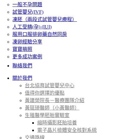
一般不孕問題
試管嬰兒(IVF)
凍胚（兩段式試管嬰兒療程）
人工受精(孕) (IUI)
服用口服排卵藥自然同房
凍卵經驗分享
寶寶萌照
更多成功案例
聯絡我們
關於我們
台北協育試管嬰兒中心
值得你選擇的優點
黃建榮院長－醫療團隊介紹
黃珽琦醫師（小黃醫師）
生殖醫學胚胎實驗室
縮時攝影胚胎培養
電子晶片檢體安全核對系統
交通路線