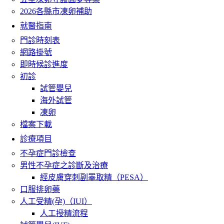
2026各縣市凍卵補助
就醫指南
門診時刻表
網路掛號
即時候診進度
初診
試管嬰兒
海外試管
凍卵
檔案下載
診療項目
不孕症門診檢查
男性不孕症之診斷及治療
經皮膚穿刺副睪取精（PESA）
口服排卵藥
人工受精(孕)（IUI）
人工授精流程