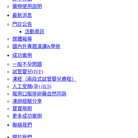
藥物使用說明
最新消息
門診公告
活動資訊
媒體報導
國內外專題演講&學術
成功案例
一般不孕問題
試管嬰兒(IVF)
凍胚（兩段式試管嬰兒療程）
人工受精(孕) (IUI)
服用口服排卵藥自然同房
凍卵經驗分享
寶寶萌照
更多成功案例
聯絡我們
關於我們