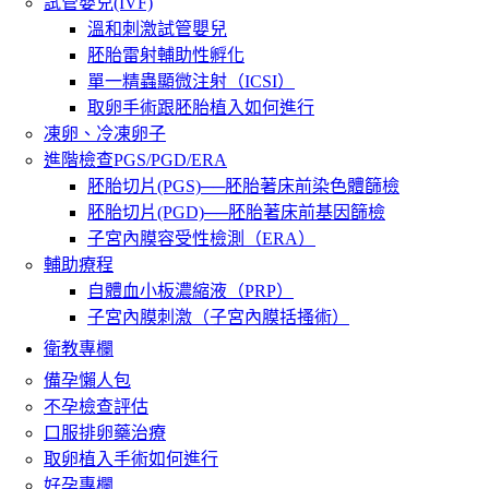
試管嬰兒(IVF)
溫和刺激試管嬰兒
胚胎雷射輔助性孵化
單一精蟲顯微注射（ICSI）
取卵手術跟胚胎植入如何進行
凍卵、冷凍卵子
進階檢查PGS/PGD/ERA
胚胎切片(PGS)──胚胎著床前染色體篩檢
胚胎切片(PGD)──胚胎著床前基因篩檢
子宮內膜容受性檢測（ERA）
輔助療程
自體血小板濃縮液（PRP）
子宮內膜刺激（子宮內膜括搔術）
衛教專欄
備孕懶人包
不孕檢查評估
口服排卵藥治療
取卵植入手術如何進行
好孕專欄