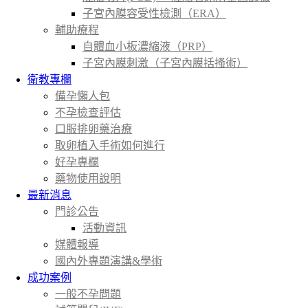
子宮內膜容受性檢測（ERA）
輔助療程
自體血小板濃縮液（PRP）
子宮內膜刺激（子宮內膜括搔術）
衛教專欄
備孕懶人包
不孕檢查評估
口服排卵藥治療
取卵植入手術如何進行
好孕專欄
藥物使用說明
最新消息
門診公告
活動資訊
媒體報導
國內外專題演講&學術
成功案例
一般不孕問題