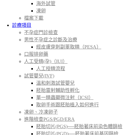
海外試管
凍卵
檔案下載
診療項目
不孕症門診檢查
男性不孕症之診斷及治療
經皮膚穿刺副睪取精（PESA）
口服排卵藥
人工受精(孕)（IUI）
人工授精流程
試管嬰兒(IVF)
溫和刺激試管嬰兒
胚胎雷射輔助性孵化
單一精蟲顯微注射（ICSI）
取卵手術跟胚胎植入如何進行
凍卵、冷凍卵子
進階檢查PGS/PGD/ERA
胚胎切片(PGS)──胚胎著床前染色體篩檢
胚胎切片(PGD)──胚胎著床前基因篩檢