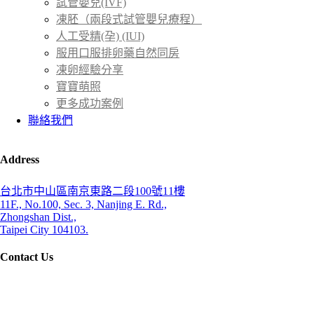
試管嬰兒(IVF)
凍胚（兩段式試管嬰兒療程）
人工受精(孕) (IUI)
服用口服排卵藥自然同房
凍卵經驗分享
寶寶萌照
更多成功案例
聯絡我們
Address
台北市中山區南京東路二段100號11樓
11F., No.100, Sec. 3, Nanjing E. Rd.,
Zhongshan Dist.,
Taipei City 104103.
Contact Us