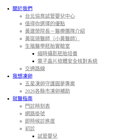
關於我們
台北協育試管嬰兒中心
值得你選擇的優點
黃建榮院長－醫療團隊介紹
黃珽琦醫師（小黃醫師）
生殖醫學胚胎實驗室
縮時攝影胚胎培養
電子晶片檢體安全核對系統
交通路線
我想凍卵
五星凍卵守護圓夢專案
2026各縣市凍卵補助
就醫指南
門診時刻表
網路掛號
即時候診進度
初診
試管嬰兒