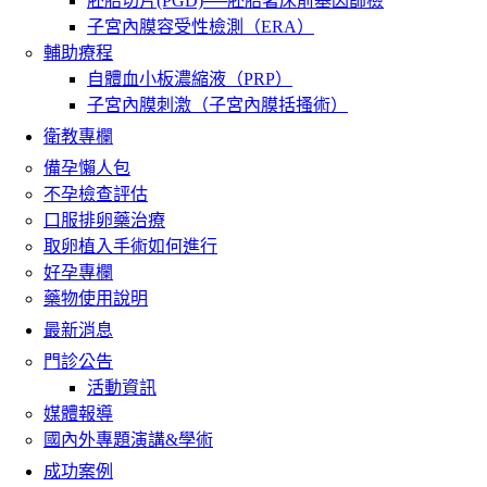
胚胎切片(PGD)──胚胎著床前基因篩檢
子宮內膜容受性檢測（ERA）
輔助療程
自體血小板濃縮液（PRP）
子宮內膜刺激（子宮內膜括搔術）
衛教專欄
備孕懶人包
不孕檢查評估
口服排卵藥治療
取卵植入手術如何進行
好孕專欄
藥物使用說明
最新消息
門診公告
活動資訊
媒體報導
國內外專題演講&學術
成功案例