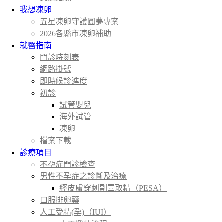
我想凍卵
五星凍卵守護圓夢專案
2026各縣市凍卵補助
就醫指南
門診時刻表
網路掛號
即時候診進度
初診
試管嬰兒
海外試管
凍卵
檔案下載
診療項目
不孕症門診檢查
男性不孕症之診斷及治療
經皮膚穿刺副睪取精（PESA）
口服排卵藥
人工受精(孕)（IUI）