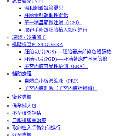
試管嬰兒(IVF)
溫和刺激試管嬰兒
胚胎雷射輔助性孵化
單一精蟲顯微注射（ICSI）
取卵手術跟胚胎植入如何進行
凍卵、冷凍卵子
進階檢查PGS/PGD/ERA
胚胎切片(PGS)──胚胎著床前染色體篩檢
胚胎切片(PGD)──胚胎著床前基因篩檢
子宮內膜容受性檢測（ERA）
輔助療程
自體血小板濃縮液（PRP）
子宮內膜刺激（子宮內膜括搔術）
衛教專欄
備孕懶人包
不孕檢查評估
口服排卵藥治療
取卵植入手術如何進行
好孕專欄