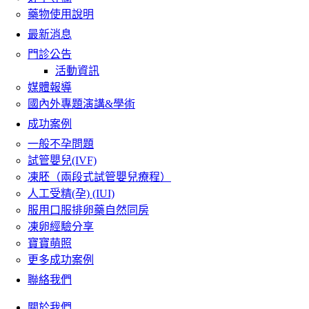
藥物使用說明
最新消息
門診公告
活動資訊
媒體報導
國內外專題演講&學術
成功案例
一般不孕問題
試管嬰兒(IVF)
凍胚（兩段式試管嬰兒療程）
人工受精(孕) (IUI)
服用口服排卵藥自然同房
凍卵經驗分享
寶寶萌照
更多成功案例
聯絡我們
關於我們