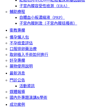
胚胎切片(PGD)──胚胎著床前基因篩檢
子宮內膜容受性檢測（ERA）
輔助療程
自體血小板濃縮液（PRP）
子宮內膜刺激（子宮內膜括搔術）
衛教專欄
備孕懶人包
不孕檢查評估
口服排卵藥治療
取卵植入手術如何進行
好孕專欄
藥物使用說明
最新消息
門診公告
活動資訊
媒體報導
國內外專題演講&學術
成功案例