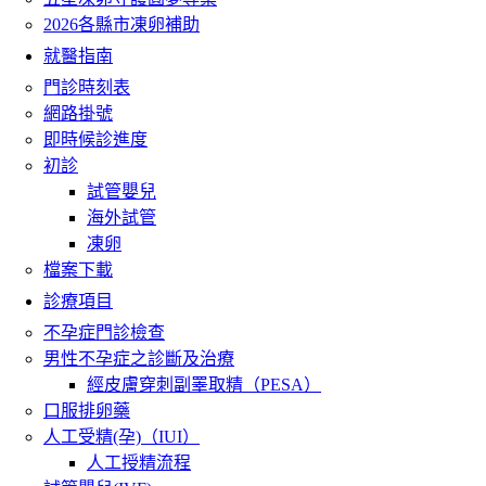
2026各縣市凍卵補助
就醫指南
門診時刻表
網路掛號
即時候診進度
初診
試管嬰兒
海外試管
凍卵
檔案下載
診療項目
不孕症門診檢查
男性不孕症之診斷及治療
經皮膚穿刺副睪取精（PESA）
口服排卵藥
人工受精(孕)（IUI）
人工授精流程