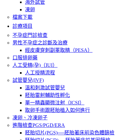
海外試管
凍卵
檔案下載
診療項目
不孕症門診檢查
男性不孕症之診斷及治療
經皮膚穿刺副睪取精（PESA）
口服排卵藥
人工受精(孕)（IUI）
人工授精流程
試管嬰兒(IVF)
溫和刺激試管嬰兒
胚胎雷射輔助性孵化
單一精蟲顯微注射（ICSI）
取卵手術跟胚胎植入如何進行
凍卵、冷凍卵子
進階檢查PGS/PGD/ERA
胚胎切片(PGS)──胚胎著床前染色體篩檢