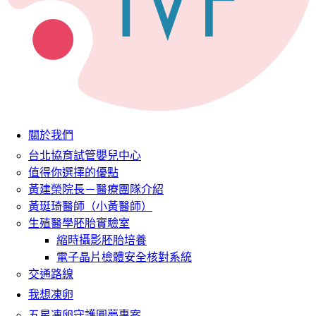
關於我們
台北協育試管嬰兒中心
值得你選擇的優點
黃建榮院長－醫療團隊介紹
黃珽琦醫師（小黃醫師）
生殖醫學胚胎實驗室
縮時攝影胚胎培養
電子晶片檢體安全核對系統
交通路線
我想凍卵
五星凍卵守護圓夢專案