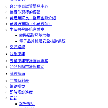
台北協育試管嬰兒中心
值得你選擇的優點
黃建榮院長－醫療團隊介紹
黃珽琦醫師（小黃醫師）
生殖醫學胚胎實驗室
縮時攝影胚胎培養
電子晶片檢體安全核對系統
交通路線
我想凍卵
五星凍卵守護圓夢專案
2026各縣市凍卵補助
就醫指南
門診時刻表
網路掛號
即時候診進度
初診
試管嬰兒