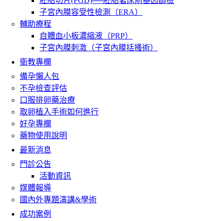
胚胎切片(PGD)──胚胎著床前基因篩檢
子宮內膜容受性檢測（ERA）
輔助療程
自體血小板濃縮液（PRP）
子宮內膜刺激（子宮內膜括搔術）
衛教專欄
備孕懶人包
不孕檢查評估
口服排卵藥治療
取卵植入手術如何進行
好孕專欄
藥物使用說明
最新消息
門診公告
活動資訊
媒體報導
國內外專題演講&學術
成功案例