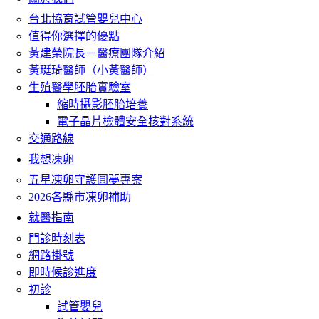
台北協育試管嬰兒中心
值得你選擇的優點
黃建榮院長－醫療團隊介紹
黃珽琦醫師（小黃醫師）
生殖醫學胚胎實驗室
縮時攝影胚胎培養
電子晶片檢體安全核對系統
交通路線
我想凍卵
五星凍卵守護圓夢專案
2026各縣市凍卵補助
就醫指南
門診時刻表
網路掛號
即時候診進度
初診
試管嬰兒