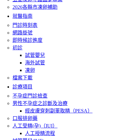
2026各縣市凍卵補助
就醫指南
門診時刻表
網路掛號
即時候診進度
初診
試管嬰兒
海外試管
凍卵
檔案下載
診療項目
不孕症門診檢查
男性不孕症之診斷及治療
經皮膚穿刺副睪取精（PESA）
口服排卵藥
人工受精(孕)（IUI）
人工授精流程