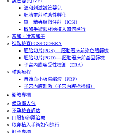
試管嬰兒(IVF)
溫和刺激試管嬰兒
胚胎雷射輔助性孵化
單一精蟲顯微注射（ICSI）
取卵手術跟胚胎植入如何進行
凍卵、冷凍卵子
進階檢查PGS/PGD/ERA
胚胎切片(PGS)──胚胎著床前染色體篩檢
胚胎切片(PGD)──胚胎著床前基因篩檢
子宮內膜容受性檢測（ERA）
輔助療程
自體血小板濃縮液（PRP）
子宮內膜刺激（子宮內膜括搔術）
衛教專欄
備孕懶人包
不孕檢查評估
口服排卵藥治療
取卵植入手術如何進行
好孕專欄