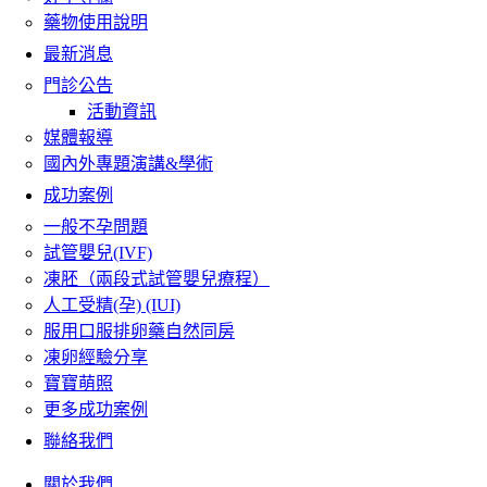
藥物使用說明
最新消息
門診公告
活動資訊
媒體報導
國內外專題演講&學術
成功案例
一般不孕問題
試管嬰兒(IVF)
凍胚（兩段式試管嬰兒療程）
人工受精(孕) (IUI)
服用口服排卵藥自然同房
凍卵經驗分享
寶寶萌照
更多成功案例
聯絡我們
關於我們