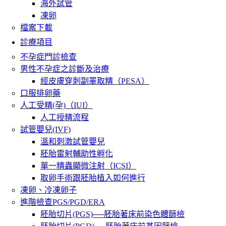
海外試管
凍卵
檔案下載
診療項目
不孕症門診檢查
男性不孕症之診斷及治療
經皮膚穿刺副睪取精（PESA）
口服排卵藥
人工受精(孕)（IUI）
人工授精流程
試管嬰兒(IVF)
溫和刺激試管嬰兒
胚胎雷射輔助性孵化
單一精蟲顯微注射（ICSI）
取卵手術跟胚胎植入如何進行
凍卵、冷凍卵子
進階檢查PGS/PGD/ERA
胚胎切片(PGS)──胚胎著床前染色體篩檢