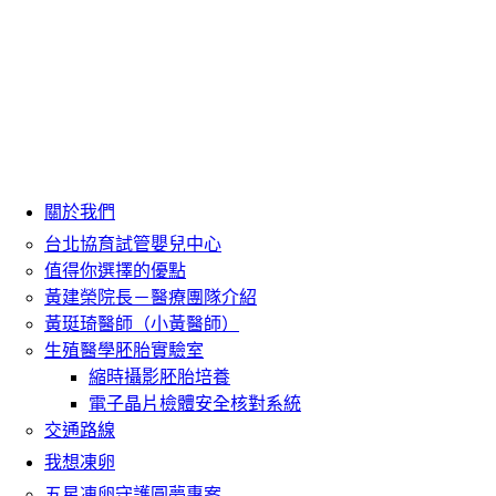
關於我們
台北協育試管嬰兒中心
值得你選擇的優點
黃建榮院長－醫療團隊介紹
黃珽琦醫師（小黃醫師）
生殖醫學胚胎實驗室
縮時攝影胚胎培養
電子晶片檢體安全核對系統
交通路線
我想凍卵
五星凍卵守護圓夢專案