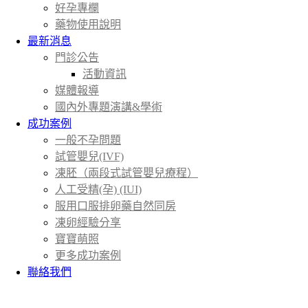
好孕專欄
藥物使用說明
最新消息
門診公告
活動資訊
媒體報導
國內外專題演講&學術
成功案例
一般不孕問題
試管嬰兒(IVF)
凍胚（兩段式試管嬰兒療程）
人工受精(孕) (IUI)
服用口服排卵藥自然同房
凍卵經驗分享
寶寶萌照
更多成功案例
聯絡我們