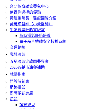
台北協育試管嬰兒中心
值得你選擇的優點
黃建榮院長－醫療團隊介紹
黃珽琦醫師（小黃醫師）
生殖醫學胚胎實驗室
縮時攝影胚胎培養
電子晶片檢體安全核對系統
交通路線
我想凍卵
五星凍卵守護圓夢專案
2026各縣市凍卵補助
就醫指南
門診時刻表
網路掛號
即時候診進度
初診
試管嬰兒