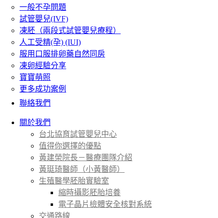
一般不孕問題
試管嬰兒(IVF)
凍胚（兩段式試管嬰兒療程）
人工受精(孕) (IUI)
服用口服排卵藥自然同房
凍卵經驗分享
寶寶萌照
更多成功案例
聯絡我們
關於我們
台北協育試管嬰兒中心
值得你選擇的優點
黃建榮院長－醫療團隊介紹
黃珽琦醫師（小黃醫師）
生殖醫學胚胎實驗室
縮時攝影胚胎培養
電子晶片檢體安全核對系統
交通路線