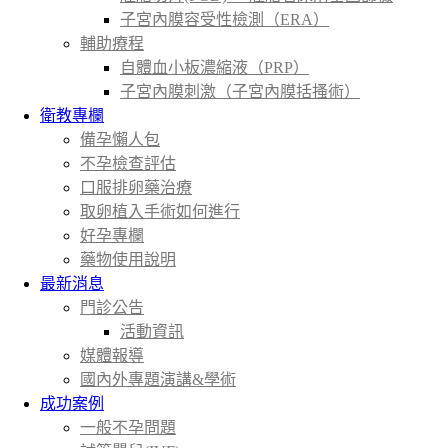
子宮內膜容受性檢測（ERA）
輔助療程
自體血小板濃縮液（PRP）
子宮內膜刺激（子宮內膜括搔術）
衛教專欄
備孕懶人包
不孕檢查評估
口服排卵藥治療
取卵植入手術如何進行
好孕專欄
藥物使用說明
最新消息
門診公告
活動資訊
媒體報導
國內外專題演講&學術
成功案例
一般不孕問題