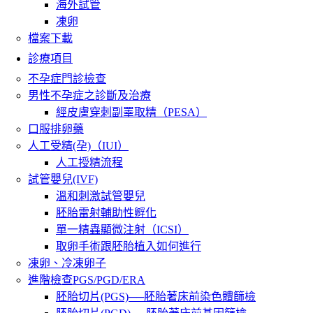
海外試管
凍卵
檔案下載
診療項目
不孕症門診檢查
男性不孕症之診斷及治療
經皮膚穿刺副睪取精（PESA）
口服排卵藥
人工受精(孕)（IUI）
人工授精流程
試管嬰兒(IVF)
溫和刺激試管嬰兒
胚胎雷射輔助性孵化
單一精蟲顯微注射（ICSI）
取卵手術跟胚胎植入如何進行
凍卵、冷凍卵子
進階檢查PGS/PGD/ERA
胚胎切片(PGS)──胚胎著床前染色體篩檢