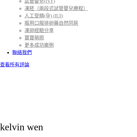
試管嬰兒(IVF)
凍胚（兩段式試管嬰兒療程）
人工受精(孕) (IUI)
服用口服排卵藥自然同房
凍卵經驗分享
寶寶萌照
更多成功案例
聯絡我們
查看所有評論
kelvin wen