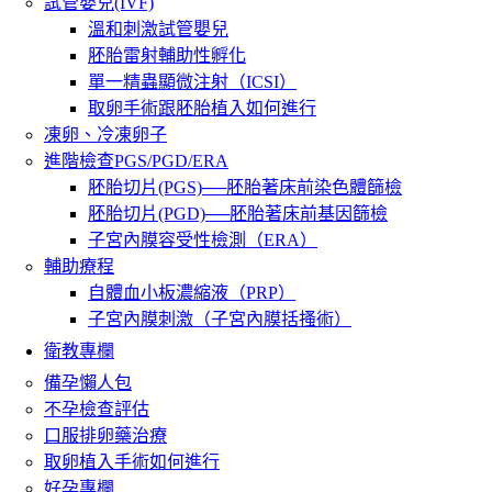
試管嬰兒(IVF)
溫和刺激試管嬰兒
胚胎雷射輔助性孵化
單一精蟲顯微注射（ICSI）
取卵手術跟胚胎植入如何進行
凍卵、冷凍卵子
進階檢查PGS/PGD/ERA
胚胎切片(PGS)──胚胎著床前染色體篩檢
胚胎切片(PGD)──胚胎著床前基因篩檢
子宮內膜容受性檢測（ERA）
輔助療程
自體血小板濃縮液（PRP）
子宮內膜刺激（子宮內膜括搔術）
衛教專欄
備孕懶人包
不孕檢查評估
口服排卵藥治療
取卵植入手術如何進行
好孕專欄