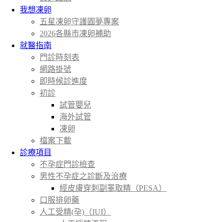
我想凍卵
五星凍卵守護圓夢專案
2026各縣市凍卵補助
就醫指南
門診時刻表
網路掛號
即時候診進度
初診
試管嬰兒
海外試管
凍卵
檔案下載
診療項目
不孕症門診檢查
男性不孕症之診斷及治療
經皮膚穿刺副睪取精（PESA）
口服排卵藥
人工受精(孕)（IUI）