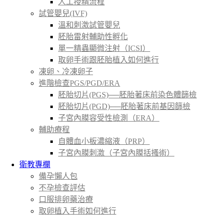
人工授精流程
試管嬰兒(IVF)
溫和刺激試管嬰兒
胚胎雷射輔助性孵化
單一精蟲顯微注射（ICSI）
取卵手術跟胚胎植入如何進行
凍卵、冷凍卵子
進階檢查PGS/PGD/ERA
胚胎切片(PGS)──胚胎著床前染色體篩檢
胚胎切片(PGD)──胚胎著床前基因篩檢
子宮內膜容受性檢測（ERA）
輔助療程
自體血小板濃縮液（PRP）
子宮內膜刺激（子宮內膜括搔術）
衛教專欄
備孕懶人包
不孕檢查評估
口服排卵藥治療
取卵植入手術如何進行