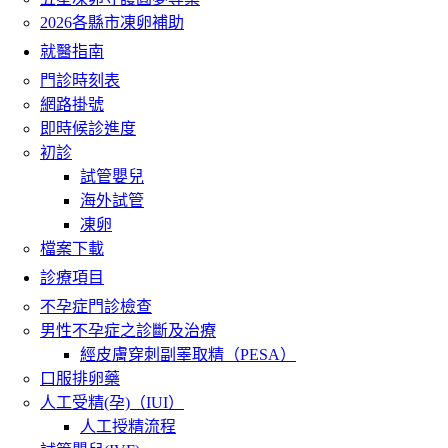
2026各縣市凍卵補助
就醫指南
門診時刻表
網路掛號
即時候診進度
初診
試管嬰兒
海外試管
凍卵
檔案下載
診療項目
不孕症門診檢查
男性不孕症之診斷及治療
經皮膚穿刺副睪取精（PESA）
口服排卵藥
人工受精(孕)（IUI）
人工授精流程