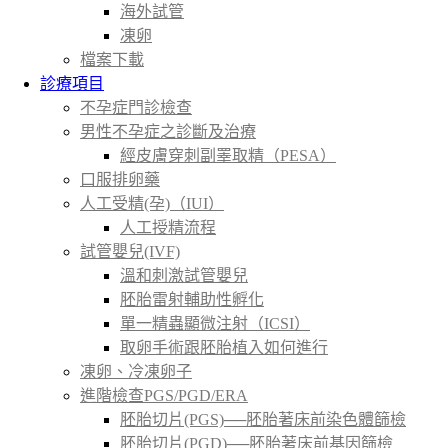
海外試管
凍卵
檔案下載
診療項目
不孕症門診檢查
男性不孕症之診斷及治療
經皮膚穿刺副睪取精（PESA）
口服排卵藥
人工受精(孕)（IUI）
人工授精流程
試管嬰兒(IVF)
溫和刺激試管嬰兒
胚胎雷射輔助性孵化
單一精蟲顯微注射（ICSI）
取卵手術跟胚胎植入如何進行
凍卵、冷凍卵子
進階檢查PGS/PGD/ERA
胚胎切片(PGS)──胚胎著床前染色體篩檢
胚胎切片(PGD)──胚胎著床前基因篩檢