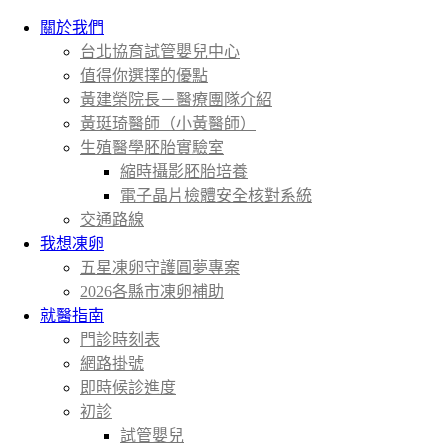
關於我們
台北協育試管嬰兒中心
值得你選擇的優點
黃建榮院長－醫療團隊介紹
黃珽琦醫師（小黃醫師）
生殖醫學胚胎實驗室
縮時攝影胚胎培養
電子晶片檢體安全核對系統
交通路線
我想凍卵
五星凍卵守護圓夢專案
2026各縣市凍卵補助
就醫指南
門診時刻表
網路掛號
即時候診進度
初診
試管嬰兒