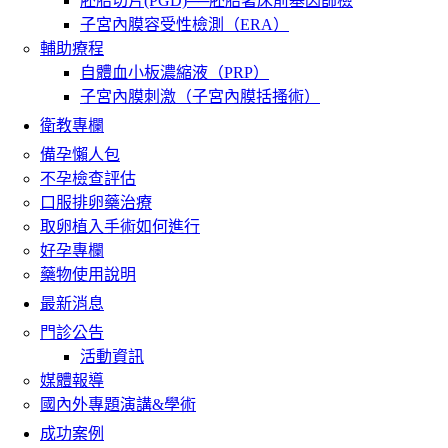
胚胎切片(PGD)──胚胎著床前基因篩檢
子宮內膜容受性檢測（ERA）
輔助療程
自體血小板濃縮液（PRP）
子宮內膜刺激（子宮內膜括搔術）
衛教專欄
備孕懶人包
不孕檢查評估
口服排卵藥治療
取卵植入手術如何進行
好孕專欄
藥物使用說明
最新消息
門診公告
活動資訊
媒體報導
國內外專題演講&學術
成功案例