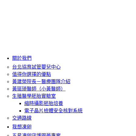
關於我們
台北協育試管嬰兒中心
值得你選擇的優點
黃建榮院長－醫療團隊介紹
黃珽琦醫師（小黃醫師）
生殖醫學胚胎實驗室
縮時攝影胚胎培養
電子晶片檢體安全核對系統
交通路線
我想凍卵
五星凍卵守護圓夢專案