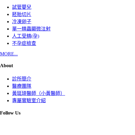
試管嬰兒
胚胎切片
冷凍卵子
單一精蟲顯微注射
人工受精(孕)
不孕症檢查
MORE...
About
診所簡介
醫療團隊
黃珽琦醫師（小黃醫師）
專屬實驗室介紹
Follow Us