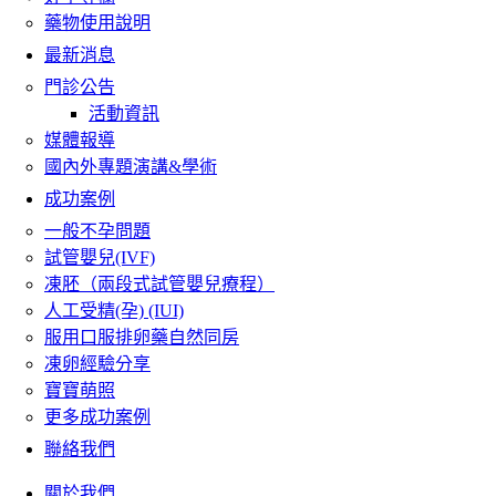
藥物使用說明
最新消息
門診公告
活動資訊
媒體報導
國內外專題演講&學術
成功案例
一般不孕問題
試管嬰兒(IVF)
凍胚（兩段式試管嬰兒療程）
人工受精(孕) (IUI)
服用口服排卵藥自然同房
凍卵經驗分享
寶寶萌照
更多成功案例
聯絡我們
關於我們