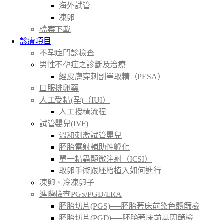
海外試管
凍卵
檔案下載
診療項目
不孕症門診檢查
男性不孕症之診斷及治療
經皮膚穿刺副睪取精（PESA）
口服排卵藥
人工受精(孕)（IUI）
人工授精流程
試管嬰兒(IVF)
溫和刺激試管嬰兒
胚胎雷射輔助性孵化
單一精蟲顯微注射（ICSI）
取卵手術跟胚胎植入如何進行
凍卵、冷凍卵子
進階檢查PGS/PGD/ERA
胚胎切片(PGS)──胚胎著床前染色體篩檢
胚胎切片(PGD)──胚胎著床前基因篩檢