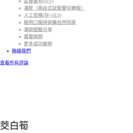
試管嬰兒(IVF)
凍胚（兩段式試管嬰兒療程）
人工受精(孕) (IUI)
服用口服排卵藥自然同房
凍卵經驗分享
寶寶萌照
更多成功案例
聯絡我們
查看所有評論
茭白筍