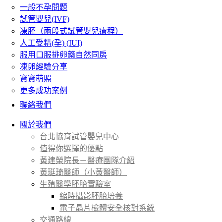
一般不孕問題
試管嬰兒(IVF)
凍胚（兩段式試管嬰兒療程）
人工受精(孕) (IUI)
服用口服排卵藥自然同房
凍卵經驗分享
寶寶萌照
更多成功案例
聯絡我們
關於我們
台北協育試管嬰兒中心
值得你選擇的優點
黃建榮院長－醫療團隊介紹
黃珽琦醫師（小黃醫師）
生殖醫學胚胎實驗室
縮時攝影胚胎培養
電子晶片檢體安全核對系統
交通路線