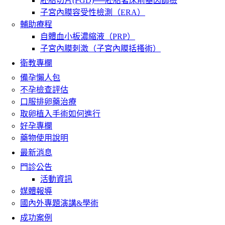
胚胎切片(PGD)──胚胎著床前基因篩檢
子宮內膜容受性檢測（ERA）
輔助療程
自體血小板濃縮液（PRP）
子宮內膜刺激（子宮內膜括搔術）
衛教專欄
備孕懶人包
不孕檢查評估
口服排卵藥治療
取卵植入手術如何進行
好孕專欄
藥物使用說明
最新消息
門診公告
活動資訊
媒體報導
國內外專題演講&學術
成功案例