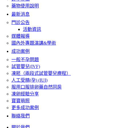
藥物使用說明
最新消息
門診公告
活動資訊
媒體報導
國內外專題演講&學術
成功案例
一般不孕問題
試管嬰兒(IVF)
凍胚（兩段式試管嬰兒療程）
人工受精(孕) (IUI)
服用口服排卵藥自然同房
凍卵經驗分享
寶寶萌照
更多成功案例
聯絡我們
關於我們