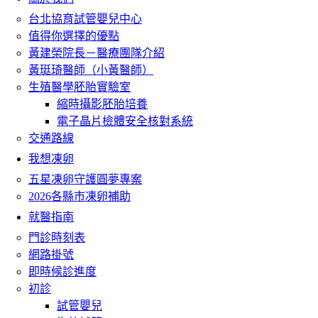
台北協育試管嬰兒中心
值得你選擇的優點
黃建榮院長－醫療團隊介紹
黃珽琦醫師（小黃醫師）
生殖醫學胚胎實驗室
縮時攝影胚胎培養
電子晶片檢體安全核對系統
交通路線
我想凍卵
五星凍卵守護圓夢專案
2026各縣市凍卵補助
就醫指南
門診時刻表
網路掛號
即時候診進度
初診
試管嬰兒