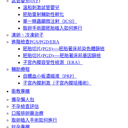
試管嬰兒(IVF)
溫和刺激試管嬰兒
胚胎雷射輔助性孵化
單一精蟲顯微注射（ICSI）
取卵手術跟胚胎植入如何進行
凍卵、冷凍卵子
進階檢查PGS/PGD/ERA
胚胎切片(PGS)──胚胎著床前染色體篩檢
胚胎切片(PGD)──胚胎著床前基因篩檢
子宮內膜容受性檢測（ERA）
輔助療程
自體血小板濃縮液（PRP）
子宮內膜刺激（子宮內膜括搔術）
衛教專欄
備孕懶人包
不孕檢查評估
口服排卵藥治療
取卵植入手術如何進行
好孕專欄