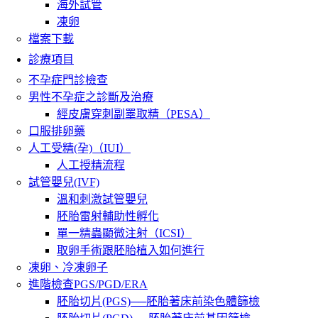
海外試管
凍卵
檔案下載
診療項目
不孕症門診檢查
男性不孕症之診斷及治療
經皮膚穿刺副睪取精（PESA）
口服排卵藥
人工受精(孕)（IUI）
人工授精流程
試管嬰兒(IVF)
溫和刺激試管嬰兒
胚胎雷射輔助性孵化
單一精蟲顯微注射（ICSI）
取卵手術跟胚胎植入如何進行
凍卵、冷凍卵子
進階檢查PGS/PGD/ERA
胚胎切片(PGS)──胚胎著床前染色體篩檢