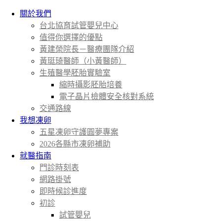
關於我們
台北協育試管嬰兒中心
值得你選擇的優點
黃建榮院長－醫療團隊介紹
黃珽琦醫師（小黃醫師）
生殖醫學胚胎實驗室
縮時攝影胚胎培養
電子晶片檢體安全核對系統
交通路線
我想凍卵
五星凍卵守護圓夢專案
2026各縣市凍卵補助
就醫指南
門診時刻表
網路掛號
即時候診進度
初診
試管嬰兒