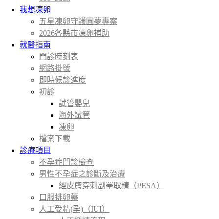
我想凍卵
五星凍卵守護圓夢專案
2026各縣市凍卵補助
就醫指南
門診時刻表
網路掛號
即時候診進度
初診
試管嬰兒
海外試管
凍卵
檔案下載
診療項目
不孕症門診檢查
男性不孕症之診斷及治療
經皮膚穿刺副睪取精（PESA）
口服排卵藥
人工受精(孕)（IUI）