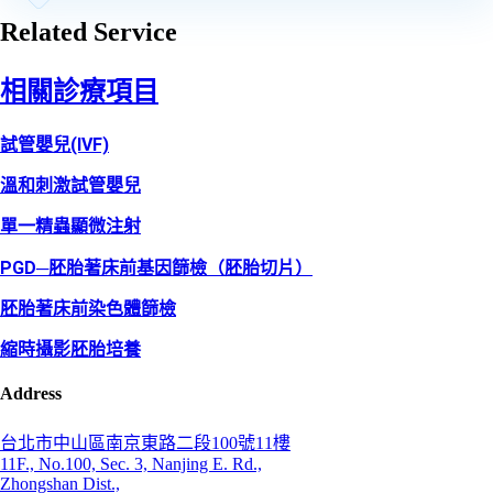
Related Service
相關診療項目
試管嬰兒(IVF)
溫和刺激試管嬰兒
單一精蟲顯微注射
PGD─胚胎著床前基因篩檢（胚胎切片）
胚胎著床前染色體篩檢
縮時攝影胚胎培養
Address
台北市中山區南京東路二段100號11樓
11F., No.100, Sec. 3, Nanjing E. Rd.,
Zhongshan Dist.,