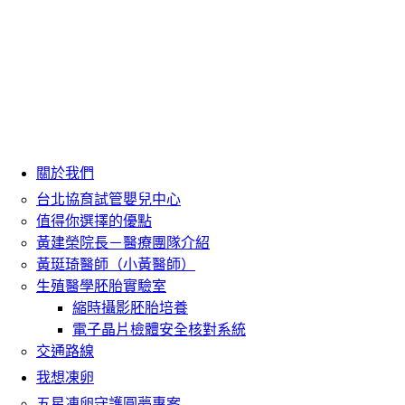
關於我們
台北協育試管嬰兒中心
值得你選擇的優點
黃建榮院長－醫療團隊介紹
黃珽琦醫師（小黃醫師）
生殖醫學胚胎實驗室
縮時攝影胚胎培養
電子晶片檢體安全核對系統
交通路線
我想凍卵
五星凍卵守護圓夢專案