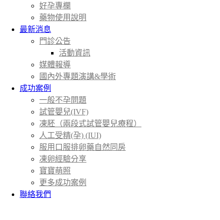
好孕專欄
藥物使用說明
最新消息
門診公告
活動資訊
媒體報導
國內外專題演講&學術
成功案例
一般不孕問題
試管嬰兒(IVF)
凍胚（兩段式試管嬰兒療程）
人工受精(孕) (IUI)
服用口服排卵藥自然同房
凍卵經驗分享
寶寶萌照
更多成功案例
聯絡我們