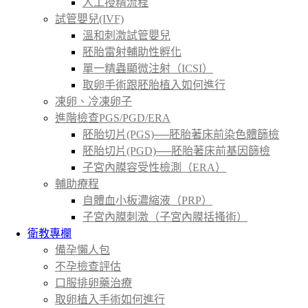
人工授精流程
試管嬰兒(IVF)
溫和刺激試管嬰兒
胚胎雷射輔助性孵化
單一精蟲顯微注射（ICSI）
取卵手術跟胚胎植入如何進行
凍卵、冷凍卵子
進階檢查PGS/PGD/ERA
胚胎切片(PGS)──胚胎著床前染色體篩檢
胚胎切片(PGD)──胚胎著床前基因篩檢
子宮內膜容受性檢測（ERA）
輔助療程
自體血小板濃縮液（PRP）
子宮內膜刺激（子宮內膜括搔術）
衛教專欄
備孕懶人包
不孕檢查評估
口服排卵藥治療
取卵植入手術如何進行