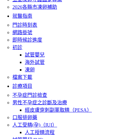
2026各縣市凍卵補助
就醫指南
門診時刻表
網路掛號
即時候診進度
初診
試管嬰兒
海外試管
凍卵
檔案下載
診療項目
不孕症門診檢查
男性不孕症之診斷及治療
經皮膚穿刺副睪取精（PESA）
口服排卵藥
人工受精(孕)（IUI）
人工授精流程