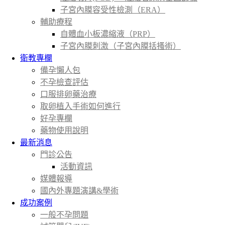
子宮內膜容受性檢測（ERA）
輔助療程
自體血小板濃縮液（PRP）
子宮內膜刺激（子宮內膜括搔術）
衛教專欄
備孕懶人包
不孕檢查評估
口服排卵藥治療
取卵植入手術如何進行
好孕專欄
藥物使用說明
最新消息
門診公告
活動資訊
媒體報導
國內外專題演講&學術
成功案例
一般不孕問題