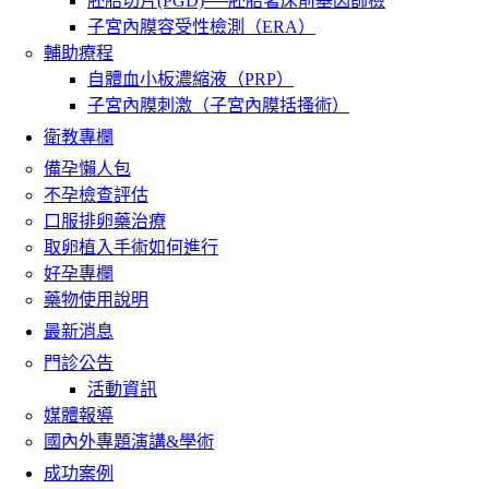
胚胎切片(PGD)──胚胎著床前基因篩檢
子宮內膜容受性檢測（ERA）
輔助療程
自體血小板濃縮液（PRP）
子宮內膜刺激（子宮內膜括搔術）
衛教專欄
備孕懶人包
不孕檢查評估
口服排卵藥治療
取卵植入手術如何進行
好孕專欄
藥物使用說明
最新消息
門診公告
活動資訊
媒體報導
國內外專題演講&學術
成功案例