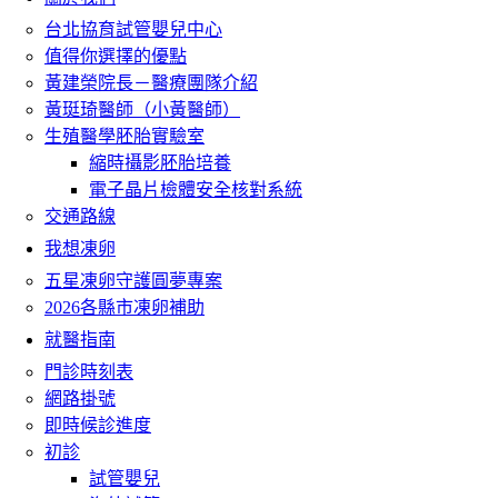
台北協育試管嬰兒中心
值得你選擇的優點
黃建榮院長－醫療團隊介紹
黃珽琦醫師（小黃醫師）
生殖醫學胚胎實驗室
縮時攝影胚胎培養
電子晶片檢體安全核對系統
交通路線
我想凍卵
五星凍卵守護圓夢專案
2026各縣市凍卵補助
就醫指南
門診時刻表
網路掛號
即時候診進度
初診
試管嬰兒