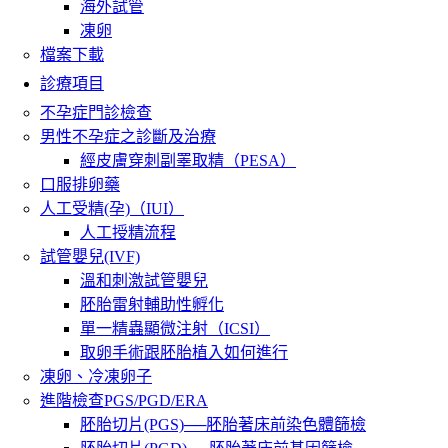
海外試管
凍卵
檔案下載
診療項目
不孕症門診檢查
男性不孕症之診斷及治療
經皮膚穿刺副睪取精（PESA）
口服排卵藥
人工受精(孕)（IUI）
人工授精流程
試管嬰兒(IVF)
溫和刺激試管嬰兒
胚胎雷射輔助性孵化
單一精蟲顯微注射（ICSI）
取卵手術跟胚胎植入如何進行
凍卵、冷凍卵子
進階檢查PGS/PGD/ERA
胚胎切片(PGS)──胚胎著床前染色體篩檢