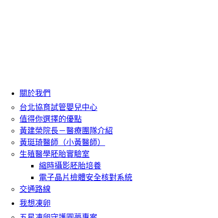
關於我們
台北協育試管嬰兒中心
值得你選擇的優點
黃建榮院長－醫療團隊介紹
黃珽琦醫師（小黃醫師）
生殖醫學胚胎實驗室
縮時攝影胚胎培養
電子晶片檢體安全核對系統
交通路線
我想凍卵
五星凍卵守護圓夢專案