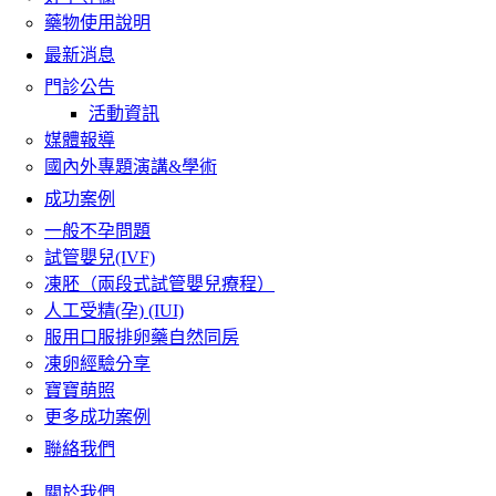
藥物使用說明
最新消息
門診公告
活動資訊
媒體報導
國內外專題演講&學術
成功案例
一般不孕問題
試管嬰兒(IVF)
凍胚（兩段式試管嬰兒療程）
人工受精(孕) (IUI)
服用口服排卵藥自然同房
凍卵經驗分享
寶寶萌照
更多成功案例
聯絡我們
關於我們