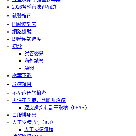
2026各縣市凍卵補助
就醫指南
門診時刻表
網路掛號
即時候診進度
初診
試管嬰兒
海外試管
凍卵
檔案下載
診療項目
不孕症門診檢查
男性不孕症之診斷及治療
經皮膚穿刺副睪取精（PESA）
口服排卵藥
人工受精(孕)（IUI）
人工授精流程