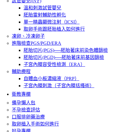
試管嬰兒(IVF)
溫和刺激試管嬰兒
胚胎雷射輔助性孵化
單一精蟲顯微注射（ICSI）
取卵手術跟胚胎植入如何進行
凍卵、冷凍卵子
進階檢查PGS/PGD/ERA
胚胎切片(PGS)──胚胎著床前染色體篩檢
胚胎切片(PGD)──胚胎著床前基因篩檢
子宮內膜容受性檢測（ERA）
輔助療程
自體血小板濃縮液（PRP）
子宮內膜刺激（子宮內膜括搔術）
衛教專欄
備孕懶人包
不孕檢查評估
口服排卵藥治療
取卵植入手術如何進行
好孕專欄