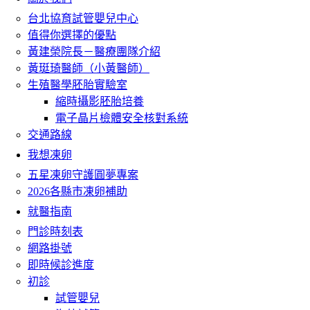
台北協育試管嬰兒中心
值得你選擇的優點
黃建榮院長－醫療團隊介紹
黃珽琦醫師（小黃醫師）
生殖醫學胚胎實驗室
縮時攝影胚胎培養
電子晶片檢體安全核對系統
交通路線
我想凍卵
五星凍卵守護圓夢專案
2026各縣市凍卵補助
就醫指南
門診時刻表
網路掛號
即時候診進度
初診
試管嬰兒