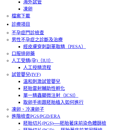
海外試管
凍卵
檔案下載
診療項目
不孕症門診檢查
男性不孕症之診斷及治療
經皮膚穿刺副睪取精（PESA）
口服排卵藥
人工受精(孕)（IUI）
人工授精流程
試管嬰兒(IVF)
溫和刺激試管嬰兒
胚胎雷射輔助性孵化
單一精蟲顯微注射（ICSI）
取卵手術跟胚胎植入如何進行
凍卵、冷凍卵子
進階檢查PGS/PGD/ERA
胚胎切片(PGS)──胚胎著床前染色體篩檢