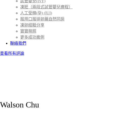
試管嬰兒(IVF)
凍胚（兩段式試管嬰兒療程）
人工受精(孕) (IUI)
服用口服排卵藥自然同房
凍卵經驗分享
寶寶萌照
更多成功案例
聯絡我們
查看所有評論
Walson Chu