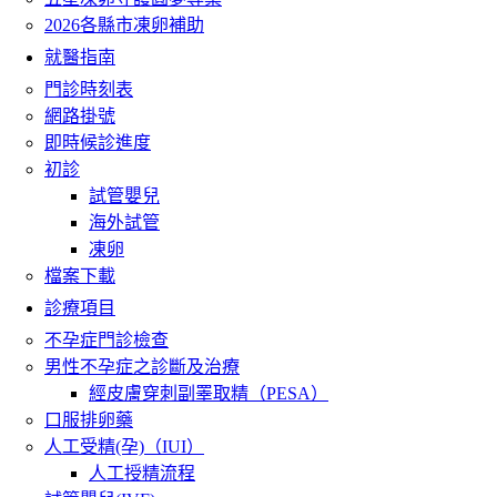
2026各縣市凍卵補助
就醫指南
門診時刻表
網路掛號
即時候診進度
初診
試管嬰兒
海外試管
凍卵
檔案下載
診療項目
不孕症門診檢查
男性不孕症之診斷及治療
經皮膚穿刺副睪取精（PESA）
口服排卵藥
人工受精(孕)（IUI）
人工授精流程