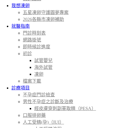
我想凍卵
五星凍卵守護圓夢專案
2026各縣市凍卵補助
就醫指南
門診時刻表
網路掛號
即時候診進度
初診
試管嬰兒
海外試管
凍卵
檔案下載
診療項目
不孕症門診檢查
男性不孕症之診斷及治療
經皮膚穿刺副睪取精（PESA）
口服排卵藥
人工受精(孕)（IUI）