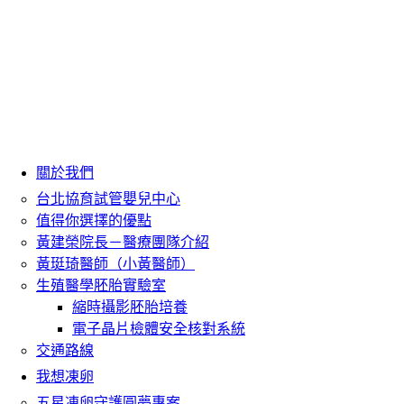
關於我們
台北協育試管嬰兒中心
值得你選擇的優點
黃建榮院長－醫療團隊介紹
黃珽琦醫師（小黃醫師）
生殖醫學胚胎實驗室
縮時攝影胚胎培養
電子晶片檢體安全核對系統
交通路線
我想凍卵
五星凍卵守護圓夢專案