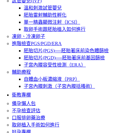
試管嬰兒(IVF)
溫和刺激試管嬰兒
胚胎雷射輔助性孵化
單一精蟲顯微注射（ICSI）
取卵手術跟胚胎植入如何進行
凍卵、冷凍卵子
進階檢查PGS/PGD/ERA
胚胎切片(PGS)──胚胎著床前染色體篩檢
胚胎切片(PGD)──胚胎著床前基因篩檢
子宮內膜容受性檢測（ERA）
輔助療程
自體血小板濃縮液（PRP）
子宮內膜刺激（子宮內膜括搔術）
衛教專欄
備孕懶人包
不孕檢查評估
口服排卵藥治療
取卵植入手術如何進行
好孕專欄