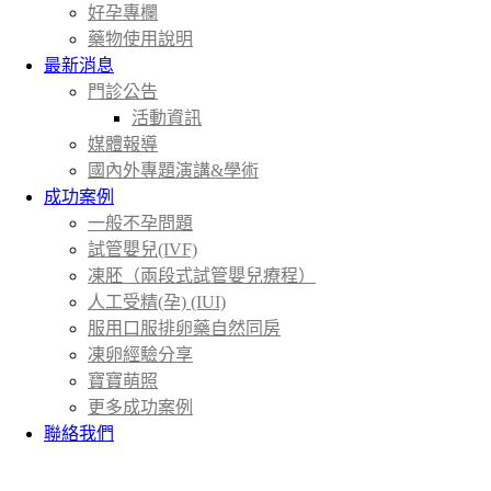
好孕專欄
藥物使用說明
最新消息
門診公告
活動資訊
媒體報導
國內外專題演講&學術
成功案例
一般不孕問題
試管嬰兒(IVF)
凍胚（兩段式試管嬰兒療程）
人工受精(孕) (IUI)
服用口服排卵藥自然同房
凍卵經驗分享
寶寶萌照
更多成功案例
聯絡我們