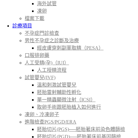
海外試管
凍卵
檔案下載
診療項目
不孕症門診檢查
男性不孕症之診斷及治療
經皮膚穿刺副睪取精（PESA）
口服排卵藥
人工受精(孕)（IUI）
人工授精流程
試管嬰兒(IVF)
溫和刺激試管嬰兒
胚胎雷射輔助性孵化
單一精蟲顯微注射（ICSI）
取卵手術跟胚胎植入如何進行
凍卵、冷凍卵子
進階檢查PGS/PGD/ERA
胚胎切片(PGS)──胚胎著床前染色體篩檢
胚胎切片(PGD)──胚胎著床前基因篩檢