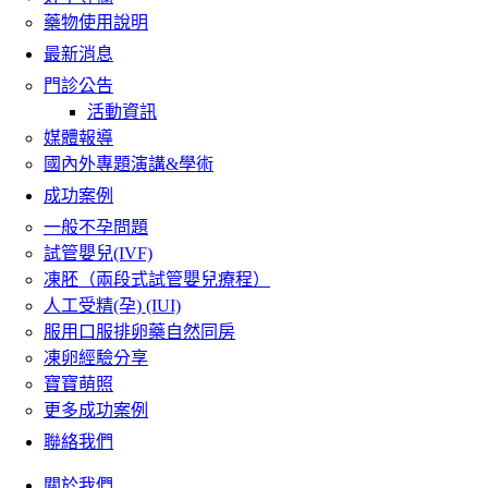
藥物使用說明
最新消息
門診公告
活動資訊
媒體報導
國內外專題演講&學術
成功案例
一般不孕問題
試管嬰兒(IVF)
凍胚（兩段式試管嬰兒療程）
人工受精(孕) (IUI)
服用口服排卵藥自然同房
凍卵經驗分享
寶寶萌照
更多成功案例
聯絡我們
關於我們