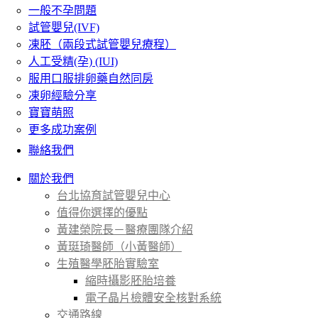
一般不孕問題
試管嬰兒(IVF)
凍胚（兩段式試管嬰兒療程）
人工受精(孕) (IUI)
服用口服排卵藥自然同房
凍卵經驗分享
寶寶萌照
更多成功案例
聯絡我們
關於我們
台北協育試管嬰兒中心
值得你選擇的優點
黃建榮院長－醫療團隊介紹
黃珽琦醫師（小黃醫師）
生殖醫學胚胎實驗室
縮時攝影胚胎培養
電子晶片檢體安全核對系統
交通路線