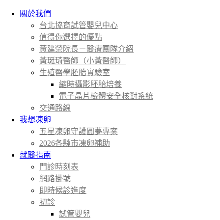
關於我們
台北協育試管嬰兒中心
值得你選擇的優點
黃建榮院長－醫療團隊介紹
黃珽琦醫師（小黃醫師）
生殖醫學胚胎實驗室
縮時攝影胚胎培養
電子晶片檢體安全核對系統
交通路線
我想凍卵
五星凍卵守護圓夢專案
2026各縣市凍卵補助
就醫指南
門診時刻表
網路掛號
即時候診進度
初診
試管嬰兒