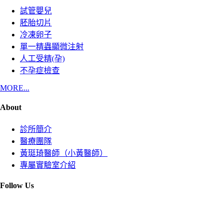
試管嬰兒
胚胎切片
冷凍卵子
單一精蟲顯微注射
人工受精(孕)
不孕症檢查
MORE...
About
診所簡介
醫療團隊
黃珽琦醫師（小黃醫師）
專屬實驗室介紹
Follow Us