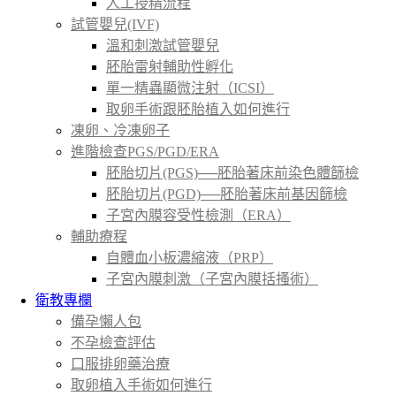
人工授精流程
試管嬰兒(IVF)
溫和刺激試管嬰兒
胚胎雷射輔助性孵化
單一精蟲顯微注射（ICSI）
取卵手術跟胚胎植入如何進行
凍卵、冷凍卵子
進階檢查PGS/PGD/ERA
胚胎切片(PGS)──胚胎著床前染色體篩檢
胚胎切片(PGD)──胚胎著床前基因篩檢
子宮內膜容受性檢測（ERA）
輔助療程
自體血小板濃縮液（PRP）
子宮內膜刺激（子宮內膜括搔術）
衛教專欄
備孕懶人包
不孕檢查評估
口服排卵藥治療
取卵植入手術如何進行