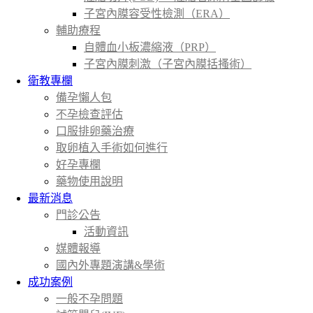
子宮內膜容受性檢測（ERA）
輔助療程
自體血小板濃縮液（PRP）
子宮內膜刺激（子宮內膜括搔術）
衛教專欄
備孕懶人包
不孕檢查評估
口服排卵藥治療
取卵植入手術如何進行
好孕專欄
藥物使用說明
最新消息
門診公告
活動資訊
媒體報導
國內外專題演講&學術
成功案例
一般不孕問題