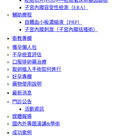
胚胎切片(PGD)──胚胎著床前基因篩檢
子宮內膜容受性檢測（ERA）
輔助療程
自體血小板濃縮液（PRP）
子宮內膜刺激（子宮內膜括搔術）
衛教專欄
備孕懶人包
不孕檢查評估
口服排卵藥治療
取卵植入手術如何進行
好孕專欄
藥物使用說明
最新消息
門診公告
活動資訊
媒體報導
國內外專題演講&學術
成功案例