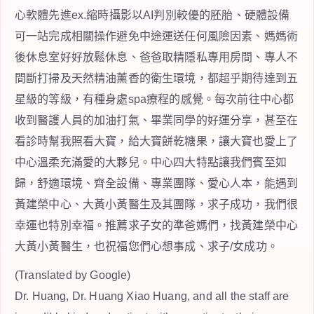
心軟體先進ex.縮時攝影以AI判別較優的胚胎、硬體設備
可一站完成相關操作避免中途運送任何風險因素、媽媽術
後休息室好好放鬆休息、爸爸取精隱私專用房間、專人不
間斷打掃及天然精油薰香的衛生環境，都超乎期待達到五
星級的等級，有種身處spa療程的感覺。每次前往中心都
收到醫護人員的加油打氣、畢業同學的好運分享，甚至在
看診時幫我照看大寶，給大寶餅乾糖果，讓大寶也愛上了
中心溫柔充滿愛的大夥兒。中心四大特點讓我們賓至如
歸，舒適環境、齊全設備、專業團隊、愛心人本，能遇到
黃建榮中心、大黃小黃醫生及其團隊，求子成功，我們很
幸運也特別幸福。推薦求子女的準爸媽們，找黃建榮中心
大黃小黃醫生，也祝福您們心想事成、求子/女成功。
(Translated by Google)
Dr. Huang, Dr. Huang Xiao Huang, and all the staff are