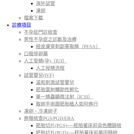
海外試管
凍卵
檔案下載
診療項目
不孕症門診檢查
男性不孕症之診斷及治療
經皮膚穿刺副睪取精（PESA）
口服排卵藥
人工受精(孕)（IUI）
人工授精流程
試管嬰兒(IVF)
溫和刺激試管嬰兒
胚胎雷射輔助性孵化
單一精蟲顯微注射（ICSI）
取卵手術跟胚胎植入如何進行
凍卵、冷凍卵子
進階檢查PGS/PGD/ERA
胚胎切片(PGS)──胚胎著床前染色體篩檢
胚胎切片(PGD)──胚胎著床前基因篩檢