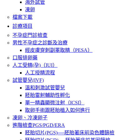
海外試管
凍卵
檔案下載
診療項目
不孕症門診檢查
男性不孕症之診斷及治療
經皮膚穿刺副睪取精（PESA）
口服排卵藥
人工受精(孕)（IUI）
人工授精流程
試管嬰兒(IVF)
溫和刺激試管嬰兒
胚胎雷射輔助性孵化
單一精蟲顯微注射（ICSI）
取卵手術跟胚胎植入如何進行
凍卵、冷凍卵子
進階檢查PGS/PGD/ERA
胚胎切片(PGS)──胚胎著床前染色體篩檢