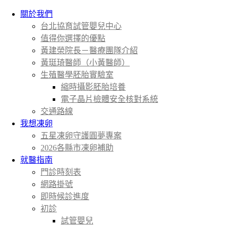
關於我們
台北協育試管嬰兒中心
值得你選擇的優點
黃建榮院長－醫療團隊介紹
黃珽琦醫師（小黃醫師）
生殖醫學胚胎實驗室
縮時攝影胚胎培養
電子晶片檢體安全核對系統
交通路線
我想凍卵
五星凍卵守護圓夢專案
2026各縣市凍卵補助
就醫指南
門診時刻表
網路掛號
即時候診進度
初診
試管嬰兒