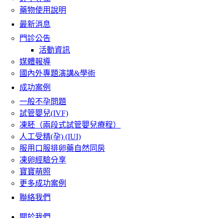
藥物使用說明
最新消息
門診公告
活動資訊
媒體報導
國內外專題演講&學術
成功案例
一般不孕問題
試管嬰兒(IVF)
凍胚（兩段式試管嬰兒療程）
人工受精(孕) (IUI)
服用口服排卵藥自然同房
凍卵經驗分享
寶寶萌照
更多成功案例
聯絡我們
關於我們