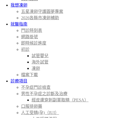
我想凍卵
五星凍卵守護圓夢專案
2026各縣市凍卵補助
就醫指南
門診時刻表
網路掛號
即時候診進度
初診
試管嬰兒
海外試管
凍卵
檔案下載
診療項目
不孕症門診檢查
男性不孕症之診斷及治療
經皮膚穿刺副睪取精（PESA）
口服排卵藥
人工受精(孕)（IUI）