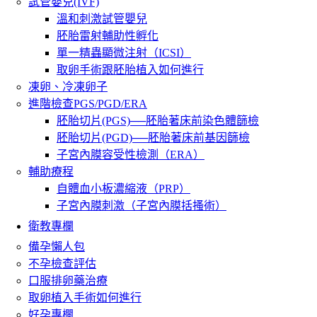
試管嬰兒(IVF)
溫和刺激試管嬰兒
胚胎雷射輔助性孵化
單一精蟲顯微注射（ICSI）
取卵手術跟胚胎植入如何進行
凍卵、冷凍卵子
進階檢查PGS/PGD/ERA
胚胎切片(PGS)──胚胎著床前染色體篩檢
胚胎切片(PGD)──胚胎著床前基因篩檢
子宮內膜容受性檢測（ERA）
輔助療程
自體血小板濃縮液（PRP）
子宮內膜刺激（子宮內膜括搔術）
衛教專欄
備孕懶人包
不孕檢查評估
口服排卵藥治療
取卵植入手術如何進行
好孕專欄