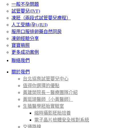
一般不孕問題
試管嬰兒(IVF)
凍胚（兩段式試管嬰兒療程）
人工受精(孕) (IUI)
服用口服排卵藥自然同房
凍卵經驗分享
寶寶萌照
更多成功案例
聯絡我們
關於我們
台北協育試管嬰兒中心
值得你選擇的優點
黃建榮院長－醫療團隊介紹
黃珽琦醫師（小黃醫師）
生殖醫學胚胎實驗室
縮時攝影胚胎培養
電子晶片檢體安全核對系統
交通路線