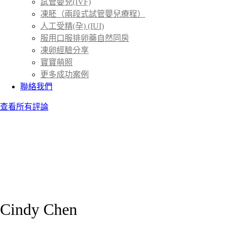
試管嬰兒(IVF)
凍胚（兩段式試管嬰兒療程）
人工受精(孕) (IUI)
服用口服排卵藥自然同房
凍卵經驗分享
寶寶萌照
更多成功案例
聯絡我們
查看所有評論
Cindy Chen