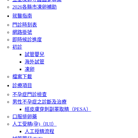
2026各縣市凍卵補助
就醫指南
門診時刻表
網路掛號
即時候診進度
初診
試管嬰兒
海外試管
凍卵
檔案下載
診療項目
不孕症門診檢查
男性不孕症之診斷及治療
經皮膚穿刺副睪取精（PESA）
口服排卵藥
人工受精(孕)（IUI）
人工授精流程