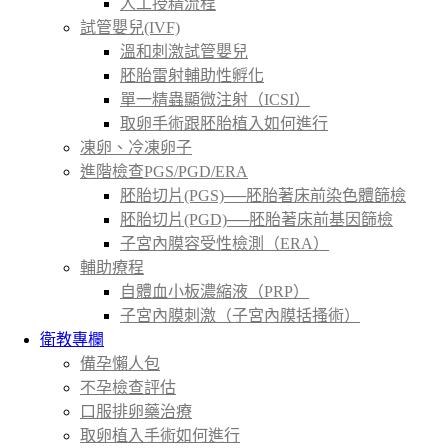
人工授精流程
試管嬰兒(IVF)
溫和刺激試管嬰兒
胚胎雷射輔助性孵化
單一精蟲顯微注射（ICSI）
取卵手術跟胚胎植入如何進行
凍卵、冷凍卵子
進階檢查PGS/PGD/ERA
胚胎切片(PGS)──胚胎著床前染色體篩檢
胚胎切片(PGD)──胚胎著床前基因篩檢
子宮內膜容受性檢測（ERA）
輔助療程
自體血小板濃縮液（PRP）
子宮內膜刺激（子宮內膜括搔術）
衛教專欄
備孕懶人包
不孕檢查評估
口服排卵藥治療
取卵植入手術如何進行