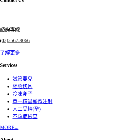
Contact Us
諮詢專線
(02)2567-9066
了解更多
Services
試管嬰兒
胚胎切片
冷凍卵子
單一精蟲顯微注射
人工受精(孕)
不孕症檢查
MORE...
About