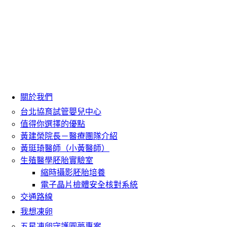
關於我們
台北協育試管嬰兒中心
值得你選擇的優點
黃建榮院長－醫療團隊介紹
黃珽琦醫師（小黃醫師）
生殖醫學胚胎實驗室
縮時攝影胚胎培養
電子晶片檢體安全核對系統
交通路線
我想凍卵
五星凍卵守護圓夢專案