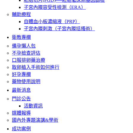
胚胎切片(PGD)──胚胎著床前基因篩檢
子宮內膜容受性檢測（ERA）
輔助療程
自體血小板濃縮液（PRP）
子宮內膜刺激（子宮內膜括搔術）
衛教專欄
備孕懶人包
不孕檢查評估
口服排卵藥治療
取卵植入手術如何進行
好孕專欄
藥物使用說明
最新消息
門診公告
活動資訊
媒體報導
國內外專題演講&學術
成功案例