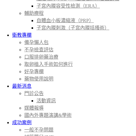
子宮內膜容受性檢測（ERA）
輔助療程
自體血小板濃縮液（PRP）
子宮內膜刺激（子宮內膜括搔術）
衛教專欄
備孕懶人包
不孕檢查評估
口服排卵藥治療
取卵植入手術如何進行
好孕專欄
藥物使用說明
最新消息
門診公告
活動資訊
媒體報導
國內外專題演講&學術
成功案例
一般不孕問題