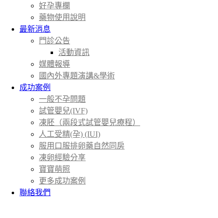
好孕專欄
藥物使用說明
最新消息
門診公告
活動資訊
媒體報導
國內外專題演講&學術
成功案例
一般不孕問題
試管嬰兒(IVF)
凍胚（兩段式試管嬰兒療程）
人工受精(孕) (IUI)
服用口服排卵藥自然同房
凍卵經驗分享
寶寶萌照
更多成功案例
聯絡我們