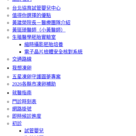
台北協育試管嬰兒中心
值得你選擇的優點
黃建榮院長－醫療團隊介紹
黃珽琦醫師（小黃醫師）
生殖醫學胚胎實驗室
縮時攝影胚胎培養
電子晶片檢體安全核對系統
交通路線
我想凍卵
五星凍卵守護圓夢專案
2026各縣市凍卵補助
就醫指南
門診時刻表
網路掛號
即時候診進度
初診
試管嬰兒