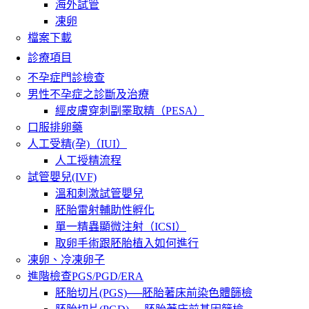
海外試管
凍卵
檔案下載
診療項目
不孕症門診檢查
男性不孕症之診斷及治療
經皮膚穿刺副睪取精（PESA）
口服排卵藥
人工受精(孕)（IUI）
人工授精流程
試管嬰兒(IVF)
溫和刺激試管嬰兒
胚胎雷射輔助性孵化
單一精蟲顯微注射（ICSI）
取卵手術跟胚胎植入如何進行
凍卵、冷凍卵子
進階檢查PGS/PGD/ERA
胚胎切片(PGS)──胚胎著床前染色體篩檢