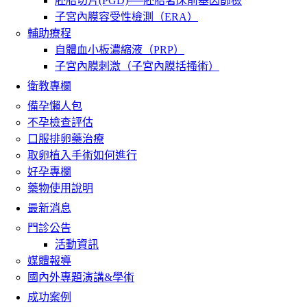
胚胎切片(PGD)──胚胎著床前基因篩檢
子宮內膜容受性檢測（ERA）
輔助療程
自體血小板濃縮液（PRP）
子宮內膜刺激（子宮內膜括搔術）
衛教專欄
備孕懶人包
不孕檢查評估
口服排卵藥治療
取卵植入手術如何進行
好孕專欄
藥物使用說明
最新消息
門診公告
活動資訊
媒體報導
國內外專題演講&學術
成功案例