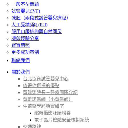
一般不孕問題
試管嬰兒(IVF)
凍胚（兩段式試管嬰兒療程）
人工受精(孕) (IUI)
服用口服排卵藥自然同房
凍卵經驗分享
寶寶萌照
更多成功案例
聯絡我們
關於我們
台北協育試管嬰兒中心
值得你選擇的優點
黃建榮院長－醫療團隊介紹
黃珽琦醫師（小黃醫師）
生殖醫學胚胎實驗室
縮時攝影胚胎培養
電子晶片檢體安全核對系統
交通路線