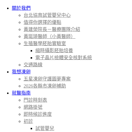
關於我們
台北協育試管嬰兒中心
值得你選擇的優點
黃建榮院長－醫療團隊介紹
黃珽琦醫師（小黃醫師）
生殖醫學胚胎實驗室
縮時攝影胚胎培養
電子晶片檢體安全核對系統
交通路線
我想凍卵
五星凍卵守護圓夢專案
2026各縣市凍卵補助
就醫指南
門診時刻表
網路掛號
即時候診進度
初診
試管嬰兒