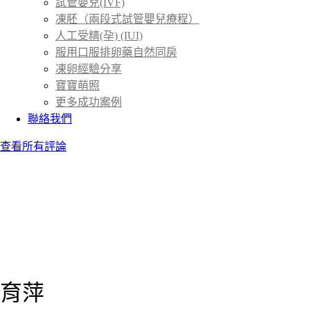
試管嬰兒(IVF)
凍胚（兩段式試管嬰兒療程）
人工受精(孕) (IUI)
服用口服排卵藥自然同房
凍卵經驗分享
寶寶萌照
更多成功案例
聯絡我們
查看所有評論
育萍