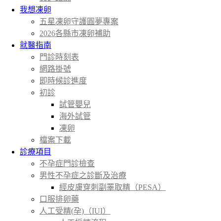
我想凍卵
五星凍卵守護圓夢專案
2026各縣市凍卵補助
就醫指南
門診時刻表
網路掛號
即時候診進度
初診
試管嬰兒
海外試管
凍卵
檔案下載
診療項目
不孕症門診檢查
男性不孕症之診斷及治療
經皮膚穿刺副睪取精（PESA）
口服排卵藥
人工受精(孕)（IUI）