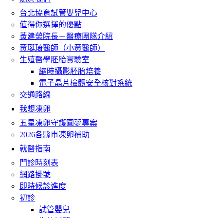
台北協育試管嬰兒中心
值得你選擇的優點
黃建榮院長－醫療團隊介紹
黃珽琦醫師（小黃醫師）
生殖醫學胚胎實驗室
縮時攝影胚胎培養
電子晶片檢體安全核對系統
交通路線
我想凍卵
五星凍卵守護圓夢專案
2026各縣市凍卵補助
就醫指南
門診時刻表
網路掛號
即時候診進度
初診
試管嬰兒