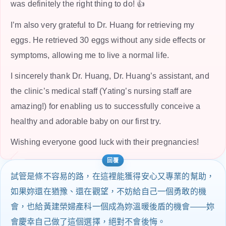
was definitely the right thing to do! 👍
I’m also very grateful to Dr. Huang for retrieving my
eggs. He retrieved 30 eggs without any side effects or
symptoms, allowing me to live a normal life.
I sincerely thank Dr. Huang, Dr. Huang’s assistant, and
the clinic’s medical staff (Yating’s nursing staff are
amazing!) for enabling us to successfully conceive a
healthy and adorable baby on our first try.
Wishing everyone good luck with their pregnancies!
試管是條不容易的路，在這裡能獲得安心又專業的幫助，
如果妳還在猶豫、還在觀望，不妨給自己一個勇敢的機
會，也給黃建榮婦產科一個成為妳溫暖後盾的機會——妳
會慶幸自己做了這個選擇，絕對不會後悔。