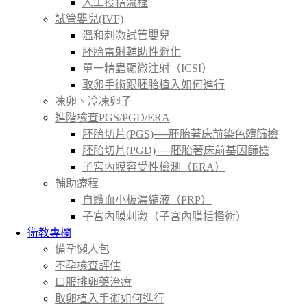
人工授精流程
試管嬰兒(IVF)
溫和刺激試管嬰兒
胚胎雷射輔助性孵化
單一精蟲顯微注射（ICSI）
取卵手術跟胚胎植入如何進行
凍卵、冷凍卵子
進階檢查PGS/PGD/ERA
胚胎切片(PGS)──胚胎著床前染色體篩檢
胚胎切片(PGD)──胚胎著床前基因篩檢
子宮內膜容受性檢測（ERA）
輔助療程
自體血小板濃縮液（PRP）
子宮內膜刺激（子宮內膜括搔術）
衛教專欄
備孕懶人包
不孕檢查評估
口服排卵藥治療
取卵植入手術如何進行