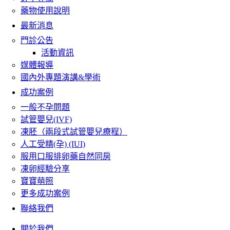
藥物使用說明
最新消息
門診公告
活動資訊
媒體報導
國內外專題演講&學術
成功案例
一般不孕問題
試管嬰兒(IVF)
凍胚（兩段式試管嬰兒療程）
人工受精(孕) (IUI)
服用口服排卵藥自然同房
凍卵經驗分享
寶寶萌照
更多成功案例
聯絡我們
關於我們