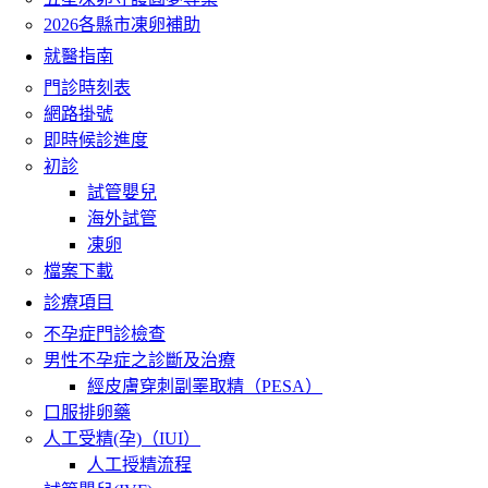
2026各縣市凍卵補助
就醫指南
門診時刻表
網路掛號
即時候診進度
初診
試管嬰兒
海外試管
凍卵
檔案下載
診療項目
不孕症門診檢查
男性不孕症之診斷及治療
經皮膚穿刺副睪取精（PESA）
口服排卵藥
人工受精(孕)（IUI）
人工授精流程