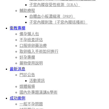
子宮內膜容受性檢測（ERA）
輔助療程
自體血小板濃縮液（PRP）
子宮內膜刺激（子宮內膜括搔術）
衛教專欄
備孕懶人包
不孕檢查評估
口服排卵藥治療
取卵植入手術如何進行
好孕專欄
藥物使用說明
最新消息
門診公告
活動資訊
媒體報導
國內外專題演講&學術
成功案例
一般不孕問題