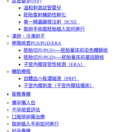
試管嬰兒(IVF)
溫和刺激試管嬰兒
胚胎雷射輔助性孵化
單一精蟲顯微注射（ICSI）
取卵手術跟胚胎植入如何進行
凍卵、冷凍卵子
進階檢查PGS/PGD/ERA
胚胎切片(PGS)──胚胎著床前染色體篩檢
胚胎切片(PGD)──胚胎著床前基因篩檢
子宮內膜容受性檢測（ERA）
輔助療程
自體血小板濃縮液（PRP）
子宮內膜刺激（子宮內膜括搔術）
衛教專欄
備孕懶人包
不孕檢查評估
口服排卵藥治療
取卵植入手術如何進行
好孕專欄