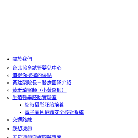
關於我們
台北協育試管嬰兒中心
值得你選擇的優點
黃建榮院長－醫療團隊介紹
黃珽琦醫師（小黃醫師）
生殖醫學胚胎實驗室
縮時攝影胚胎培養
電子晶片檢體安全核對系統
交通路線
我想凍卵
五星凍卵守護圓夢專案