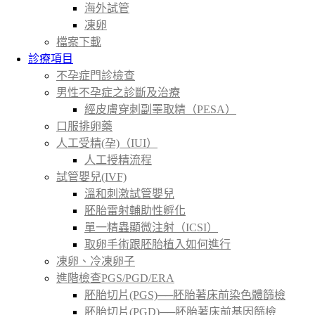
海外試管
凍卵
檔案下載
診療項目
不孕症門診檢查
男性不孕症之診斷及治療
經皮膚穿刺副睪取精（PESA）
口服排卵藥
人工受精(孕)（IUI）
人工授精流程
試管嬰兒(IVF)
溫和刺激試管嬰兒
胚胎雷射輔助性孵化
單一精蟲顯微注射（ICSI）
取卵手術跟胚胎植入如何進行
凍卵、冷凍卵子
進階檢查PGS/PGD/ERA
胚胎切片(PGS)──胚胎著床前染色體篩檢
胚胎切片(PGD)──胚胎著床前基因篩檢