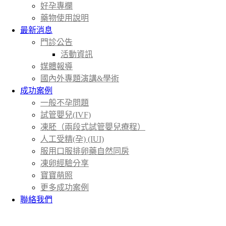
好孕專欄
藥物使用說明
最新消息
門診公告
活動資訊
媒體報導
國內外專題演講&學術
成功案例
一般不孕問題
試管嬰兒(IVF)
凍胚（兩段式試管嬰兒療程）
人工受精(孕) (IUI)
服用口服排卵藥自然同房
凍卵經驗分享
寶寶萌照
更多成功案例
聯絡我們