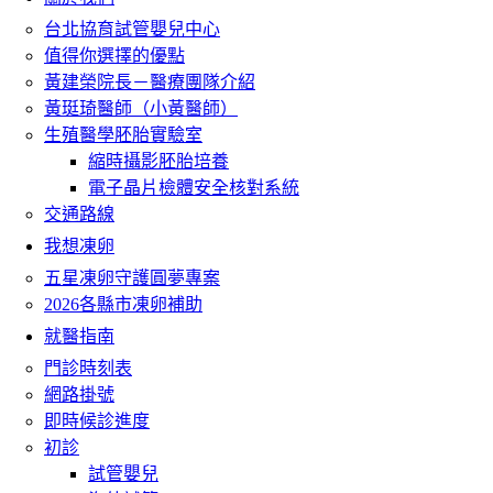
台北協育試管嬰兒中心
值得你選擇的優點
黃建榮院長－醫療團隊介紹
黃珽琦醫師（小黃醫師）
生殖醫學胚胎實驗室
縮時攝影胚胎培養
電子晶片檢體安全核對系統
交通路線
我想凍卵
五星凍卵守護圓夢專案
2026各縣市凍卵補助
就醫指南
門診時刻表
網路掛號
即時候診進度
初診
試管嬰兒