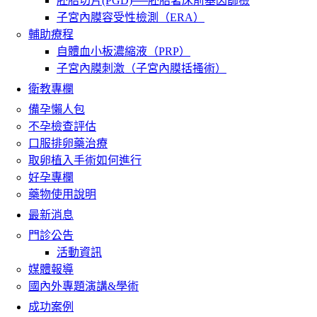
胚胎切片(PGD)──胚胎著床前基因篩檢
子宮內膜容受性檢測（ERA）
輔助療程
自體血小板濃縮液（PRP）
子宮內膜刺激（子宮內膜括搔術）
衛教專欄
備孕懶人包
不孕檢查評估
口服排卵藥治療
取卵植入手術如何進行
好孕專欄
藥物使用說明
最新消息
門診公告
活動資訊
媒體報導
國內外專題演講&學術
成功案例