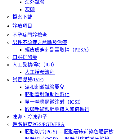
海外試管
凍卵
檔案下載
診療項目
不孕症門診檢查
男性不孕症之診斷及治療
經皮膚穿刺副睪取精（PESA）
口服排卵藥
人工受精(孕)（IUI）
人工授精流程
試管嬰兒(IVF)
溫和刺激試管嬰兒
胚胎雷射輔助性孵化
單一精蟲顯微注射（ICSI）
取卵手術跟胚胎植入如何進行
凍卵、冷凍卵子
進階檢查PGS/PGD/ERA
胚胎切片(PGS)──胚胎著床前染色體篩檢