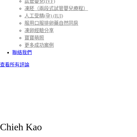
試管嬰兒(IVF)
凍胚（兩段式試管嬰兒療程）
人工受精(孕) (IUI)
服用口服排卵藥自然同房
凍卵經驗分享
寶寶萌照
更多成功案例
聯絡我們
查看所有評論
Chieh Kao