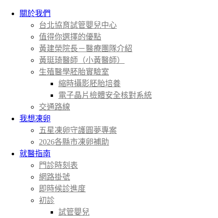
關於我們
台北協育試管嬰兒中心
值得你選擇的優點
黃建榮院長－醫療團隊介紹
黃珽琦醫師（小黃醫師）
生殖醫學胚胎實驗室
縮時攝影胚胎培養
電子晶片檢體安全核對系統
交通路線
我想凍卵
五星凍卵守護圓夢專案
2026各縣市凍卵補助
就醫指南
門診時刻表
網路掛號
即時候診進度
初診
試管嬰兒