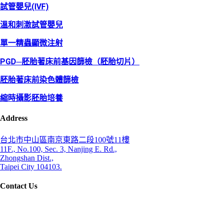
試管嬰兒(IVF)
溫和刺激試管嬰兒
單一精蟲顯微注射
PGD─胚胎著床前基因篩檢（胚胎切片）
胚胎著床前染色體篩檢
縮時攝影胚胎培養
Address
台北市中山區南京東路二段100號11樓
11F., No.100, Sec. 3, Nanjing E. Rd.,
Zhongshan Dist.,
Taipei City 104103.
Contact Us