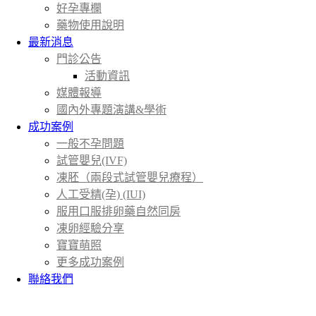
好孕專欄
藥物使用說明
最新消息
門診公告
活動資訊
媒體報導
國內外專題演講&學術
成功案例
一般不孕問題
試管嬰兒(IVF)
凍胚（兩段式試管嬰兒療程）
人工受精(孕) (IUI)
服用口服排卵藥自然同房
凍卵經驗分享
寶寶萌照
更多成功案例
聯絡我們