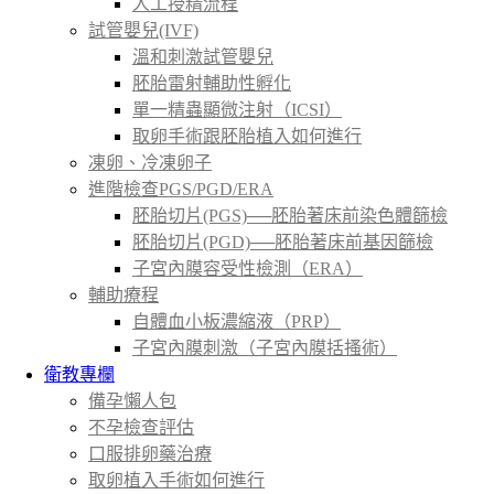
人工授精流程
試管嬰兒(IVF)
溫和刺激試管嬰兒
胚胎雷射輔助性孵化
單一精蟲顯微注射（ICSI）
取卵手術跟胚胎植入如何進行
凍卵、冷凍卵子
進階檢查PGS/PGD/ERA
胚胎切片(PGS)──胚胎著床前染色體篩檢
胚胎切片(PGD)──胚胎著床前基因篩檢
子宮內膜容受性檢測（ERA）
輔助療程
自體血小板濃縮液（PRP）
子宮內膜刺激（子宮內膜括搔術）
衛教專欄
備孕懶人包
不孕檢查評估
口服排卵藥治療
取卵植入手術如何進行