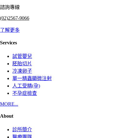
諮詢專線
(02)2567-9066
了解更多
Services
試管嬰兒
胚胎切片
冷凍卵子
單一精蟲顯微注射
人工受精(孕)
不孕症檢查
MORE...
About
診所簡介
醫療團隊