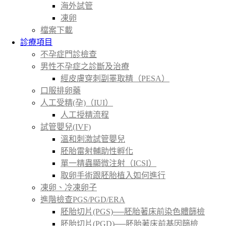
海外試管
凍卵
檔案下載
診療項目
不孕症門診檢查
男性不孕症之診斷及治療
經皮膚穿刺副睪取精（PESA）
口服排卵藥
人工受精(孕)（IUI）
人工授精流程
試管嬰兒(IVF)
溫和刺激試管嬰兒
胚胎雷射輔助性孵化
單一精蟲顯微注射（ICSI）
取卵手術跟胚胎植入如何進行
凍卵、冷凍卵子
進階檢查PGS/PGD/ERA
胚胎切片(PGS)──胚胎著床前染色體篩檢
胚胎切片(PGD)──胚胎著床前基因篩檢