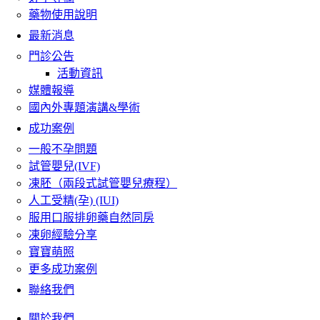
藥物使用說明
最新消息
門診公告
活動資訊
媒體報導
國內外專題演講&學術
成功案例
一般不孕問題
試管嬰兒(IVF)
凍胚（兩段式試管嬰兒療程）
人工受精(孕) (IUI)
服用口服排卵藥自然同房
凍卵經驗分享
寶寶萌照
更多成功案例
聯絡我們
關於我們