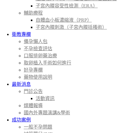
子宮內膜容受性檢測（ERA）
輔助療程
自體血小板濃縮液（PRP）
子宮內膜刺激（子宮內膜括搔術）
衛教專欄
備孕懶人包
不孕檢查評估
口服排卵藥治療
取卵植入手術如何進行
好孕專欄
藥物使用說明
最新消息
門診公告
活動資訊
媒體報導
國內外專題演講&學術
成功案例
一般不孕問題