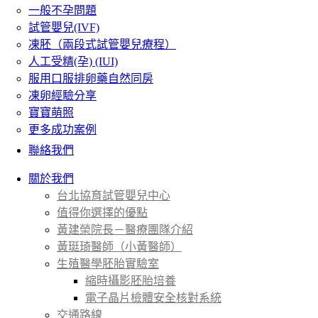
一般不孕問題
試管嬰兒(IVF)
凍胚（兩段式試管嬰兒療程）
人工受精(孕) (IUI)
服用口服排卵藥自然同房
凍卵經驗分享
寶寶萌照
更多成功案例
聯絡我們
關於我們
台北協育試管嬰兒中心
值得你選擇的優點
黃建榮院長－醫療團隊介紹
黃珽琦醫師（小黃醫師）
生殖醫學胚胎實驗室
縮時攝影胚胎培養
電子晶片檢體安全核對系統
交通路線