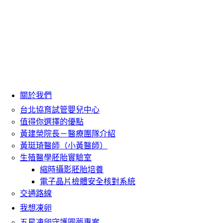
關於我們
台北協育試管嬰兒中心
值得你選擇的優點
黃建榮院長－醫療團隊介紹
黃珽琦醫師（小黃醫師）
生殖醫學胚胎實驗室
縮時攝影胚胎培養
電子晶片檢體安全核對系統
交通路線
我想凍卵
五星凍卵守護圓夢專案