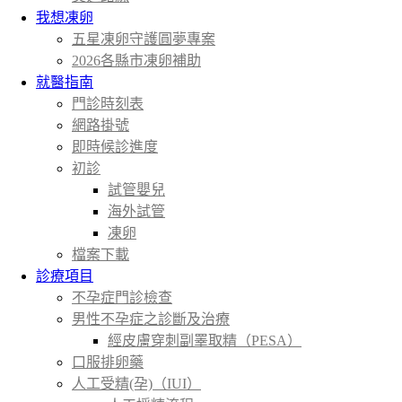
我想凍卵
五星凍卵守護圓夢專案
2026各縣市凍卵補助
就醫指南
門診時刻表
網路掛號
即時候診進度
初診
試管嬰兒
海外試管
凍卵
檔案下載
診療項目
不孕症門診檢查
男性不孕症之診斷及治療
經皮膚穿刺副睪取精（PESA）
口服排卵藥
人工受精(孕)（IUI）