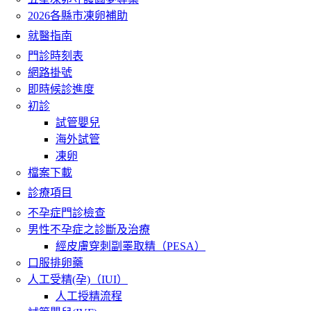
2026各縣市凍卵補助
就醫指南
門診時刻表
網路掛號
即時候診進度
初診
試管嬰兒
海外試管
凍卵
檔案下載
診療項目
不孕症門診檢查
男性不孕症之診斷及治療
經皮膚穿刺副睪取精（PESA）
口服排卵藥
人工受精(孕)（IUI）
人工授精流程