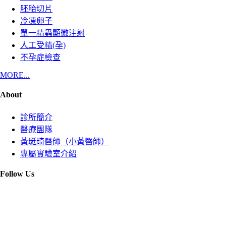
胚胎切片
冷凍卵子
單一精蟲顯微注射
人工受精(孕)
不孕症檢查
MORE...
About
診所簡介
醫療團隊
黃珽琦醫師（小黃醫師）
專屬實驗室介紹
Follow Us