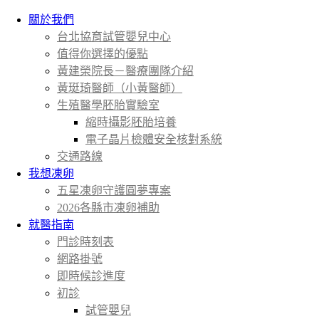
關於我們
台北協育試管嬰兒中心
值得你選擇的優點
黃建榮院長－醫療團隊介紹
黃珽琦醫師（小黃醫師）
生殖醫學胚胎實驗室
縮時攝影胚胎培養
電子晶片檢體安全核對系統
交通路線
我想凍卵
五星凍卵守護圓夢專案
2026各縣市凍卵補助
就醫指南
門診時刻表
網路掛號
即時候診進度
初診
試管嬰兒