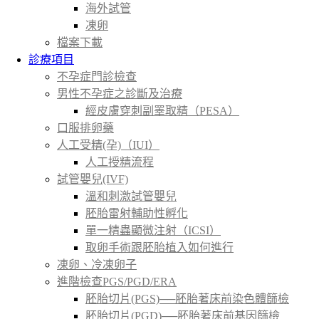
海外試管
凍卵
檔案下載
診療項目
不孕症門診檢查
男性不孕症之診斷及治療
經皮膚穿刺副睪取精（PESA）
口服排卵藥
人工受精(孕)（IUI）
人工授精流程
試管嬰兒(IVF)
溫和刺激試管嬰兒
胚胎雷射輔助性孵化
單一精蟲顯微注射（ICSI）
取卵手術跟胚胎植入如何進行
凍卵、冷凍卵子
進階檢查PGS/PGD/ERA
胚胎切片(PGS)──胚胎著床前染色體篩檢
胚胎切片(PGD)──胚胎著床前基因篩檢