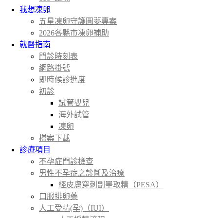
我想凍卵
五星凍卵守護圓夢專案
2026各縣市凍卵補助
就醫指南
門診時刻表
網路掛號
即時候診進度
初診
試管嬰兒
海外試管
凍卵
檔案下載
診療項目
不孕症門診檢查
男性不孕症之診斷及治療
經皮膚穿刺副睪取精（PESA）
口服排卵藥
人工受精(孕)（IUI）