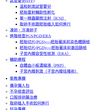
試管嬰兒(IVF)
溫和刺激試管嬰兒
胚胎雷射輔助性孵化
單一精蟲顯微注射（ICSI）
取卵手術跟胚胎植入如何進行
凍卵、冷凍卵子
進階檢查PGS/PGD/ERA
胚胎切片(PGS)──胚胎著床前染色體篩檢
胚胎切片(PGD)──胚胎著床前基因篩檢
子宮內膜容受性檢測（ERA）
輔助療程
自體血小板濃縮液（PRP）
子宮內膜刺激（子宮內膜括搔術）
衛教專欄
備孕懶人包
不孕檢查評估
口服排卵藥治療
取卵植入手術如何進行
好孕專欄