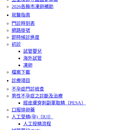
2026各縣市凍卵補助
就醫指南
門診時刻表
網路掛號
即時候診進度
初診
試管嬰兒
海外試管
凍卵
檔案下載
診療項目
不孕症門診檢查
男性不孕症之診斷及治療
經皮膚穿刺副睪取精（PESA）
口服排卵藥
人工受精(孕)（IUI）
人工授精流程