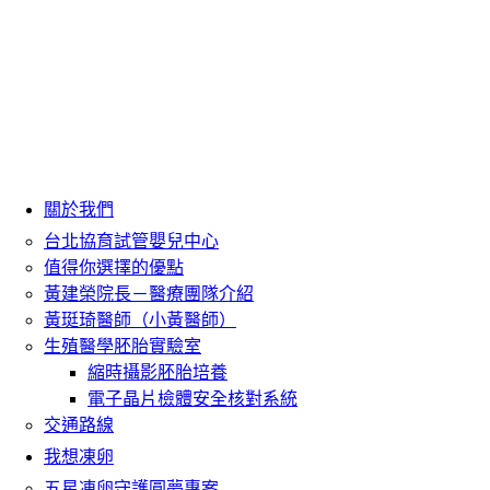
關於我們
台北協育試管嬰兒中心
值得你選擇的優點
黃建榮院長－醫療團隊介紹
黃珽琦醫師（小黃醫師）
生殖醫學胚胎實驗室
縮時攝影胚胎培養
電子晶片檢體安全核對系統
交通路線
我想凍卵
五星凍卵守護圓夢專案