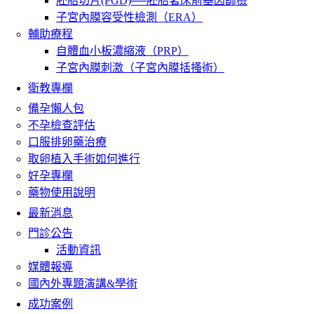
胚胎切片(PGD)──胚胎著床前基因篩檢
子宮內膜容受性檢測（ERA）
輔助療程
自體血小板濃縮液（PRP）
子宮內膜刺激（子宮內膜括搔術）
衛教專欄
備孕懶人包
不孕檢查評估
口服排卵藥治療
取卵植入手術如何進行
好孕專欄
藥物使用說明
最新消息
門診公告
活動資訊
媒體報導
國內外專題演講&學術
成功案例