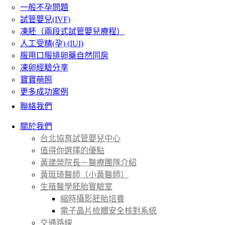
一般不孕問題
試管嬰兒(IVF)
凍胚（兩段式試管嬰兒療程）
人工受精(孕) (IUI)
服用口服排卵藥自然同房
凍卵經驗分享
寶寶萌照
更多成功案例
聯絡我們
關於我們
台北協育試管嬰兒中心
值得你選擇的優點
黃建榮院長－醫療團隊介紹
黃珽琦醫師（小黃醫師）
生殖醫學胚胎實驗室
縮時攝影胚胎培養
電子晶片檢體安全核對系統
交通路線