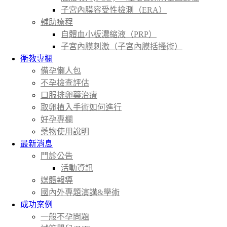
子宮內膜容受性檢測（ERA）
輔助療程
自體血小板濃縮液（PRP）
子宮內膜刺激（子宮內膜括搔術）
衛教專欄
備孕懶人包
不孕檢查評估
口服排卵藥治療
取卵植入手術如何進行
好孕專欄
藥物使用說明
最新消息
門診公告
活動資訊
媒體報導
國內外專題演講&學術
成功案例
一般不孕問題