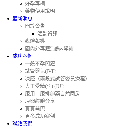
好孕專欄
藥物使用說明
最新消息
門診公告
活動資訊
媒體報導
國內外專題演講&學術
成功案例
一般不孕問題
試管嬰兒(IVF)
凍胚（兩段式試管嬰兒療程）
人工受精(孕) (IUI)
服用口服排卵藥自然同房
凍卵經驗分享
寶寶萌照
更多成功案例
聯絡我們