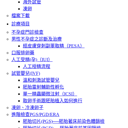
海外試管
凍卵
檔案下載
診療項目
不孕症門診檢查
男性不孕症之診斷及治療
經皮膚穿刺副睪取精（PESA）
口服排卵藥
人工受精(孕)（IUI）
人工授精流程
試管嬰兒(IVF)
溫和刺激試管嬰兒
胚胎雷射輔助性孵化
單一精蟲顯微注射（ICSI）
取卵手術跟胚胎植入如何進行
凍卵、冷凍卵子
進階檢查PGS/PGD/ERA
胚胎切片(PGS)──胚胎著床前染色體篩檢