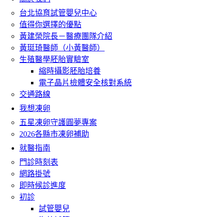
台北協育試管嬰兒中心
值得你選擇的優點
黃建榮院長－醫療團隊介紹
黃珽琦醫師（小黃醫師）
生殖醫學胚胎實驗室
縮時攝影胚胎培養
電子晶片檢體安全核對系統
交通路線
我想凍卵
五星凍卵守護圓夢專案
2026各縣市凍卵補助
就醫指南
門診時刻表
網路掛號
即時候診進度
初診
試管嬰兒