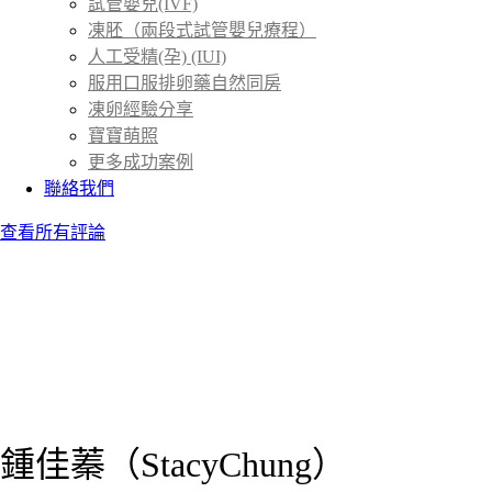
試管嬰兒(IVF)
凍胚（兩段式試管嬰兒療程）
人工受精(孕) (IUI)
服用口服排卵藥自然同房
凍卵經驗分享
寶寶萌照
更多成功案例
聯絡我們
查看所有評論
鍾佳蓁（StacyChung）