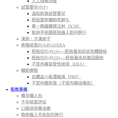
人工授精流程
試管嬰兒(IVF)
溫和刺激試管嬰兒
胚胎雷射輔助性孵化
單一精蟲顯微注射（ICSI）
取卵手術跟胚胎植入如何進行
凍卵、冷凍卵子
進階檢查PGS/PGD/ERA
胚胎切片(PGS)──胚胎著床前染色體篩檢
胚胎切片(PGD)──胚胎著床前基因篩檢
子宮內膜容受性檢測（ERA）
輔助療程
自體血小板濃縮液（PRP）
子宮內膜刺激（子宮內膜括搔術）
衛教專欄
備孕懶人包
不孕檢查評估
口服排卵藥治療
取卵植入手術如何進行