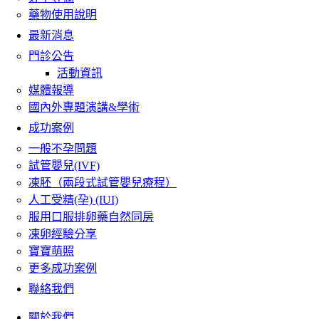
藥物使用說明
最新消息
門診公告
活動資訊
媒體報導
國內外專題演講&學術
成功案例
一般不孕問題
試管嬰兒(IVF)
凍胚（兩段式試管嬰兒療程）
人工受精(孕) (IUI)
服用口服排卵藥自然同房
凍卵經驗分享
寶寶萌照
更多成功案例
聯絡我們
關於我們