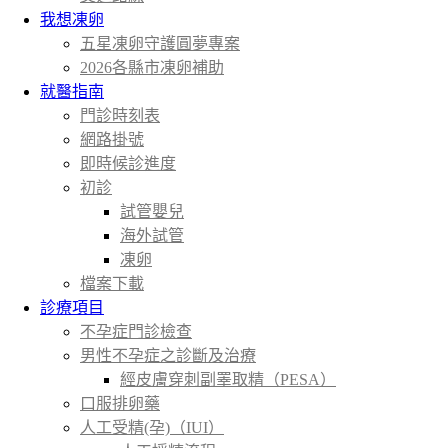
我想凍卵
五星凍卵守護圓夢專案
2026各縣市凍卵補助
就醫指南
門診時刻表
網路掛號
即時候診進度
初診
試管嬰兒
海外試管
凍卵
檔案下載
診療項目
不孕症門診檢查
男性不孕症之診斷及治療
經皮膚穿刺副睪取精（PESA）
口服排卵藥
人工受精(孕)（IUI）