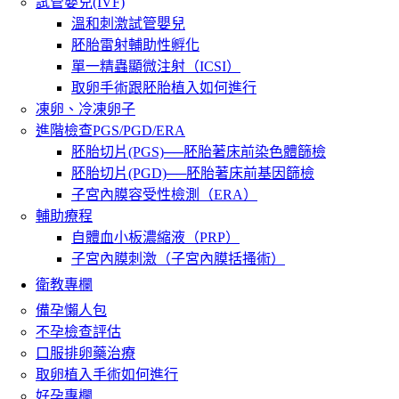
試管嬰兒(IVF)
溫和刺激試管嬰兒
胚胎雷射輔助性孵化
單一精蟲顯微注射（ICSI）
取卵手術跟胚胎植入如何進行
凍卵、冷凍卵子
進階檢查PGS/PGD/ERA
胚胎切片(PGS)──胚胎著床前染色體篩檢
胚胎切片(PGD)──胚胎著床前基因篩檢
子宮內膜容受性檢測（ERA）
輔助療程
自體血小板濃縮液（PRP）
子宮內膜刺激（子宮內膜括搔術）
衛教專欄
備孕懶人包
不孕檢查評估
口服排卵藥治療
取卵植入手術如何進行
好孕專欄