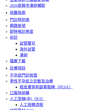
2026各縣市凍卵補助
就醫指南
門診時刻表
網路掛號
即時候診進度
初診
試管嬰兒
海外試管
凍卵
檔案下載
診療項目
不孕症門診檢查
男性不孕症之診斷及治療
經皮膚穿刺副睪取精（PESA）
口服排卵藥
人工受精(孕)（IUI）
人工授精流程