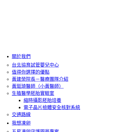
關於我們
台北協育試管嬰兒中心
值得你選擇的優點
黃建榮院長－醫療團隊介紹
黃珽琦醫師（小黃醫師）
生殖醫學胚胎實驗室
縮時攝影胚胎培養
電子晶片檢體安全核對系統
交通路線
我想凍卵
五星凍卵守護圓夢專案