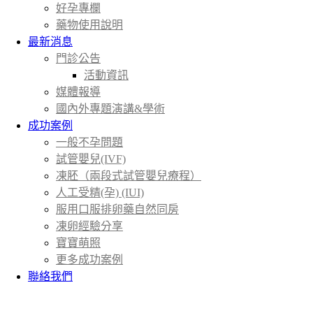
好孕專欄
藥物使用說明
最新消息
門診公告
活動資訊
媒體報導
國內外專題演講&學術
成功案例
一般不孕問題
試管嬰兒(IVF)
凍胚（兩段式試管嬰兒療程）
人工受精(孕) (IUI)
服用口服排卵藥自然同房
凍卵經驗分享
寶寶萌照
更多成功案例
聯絡我們