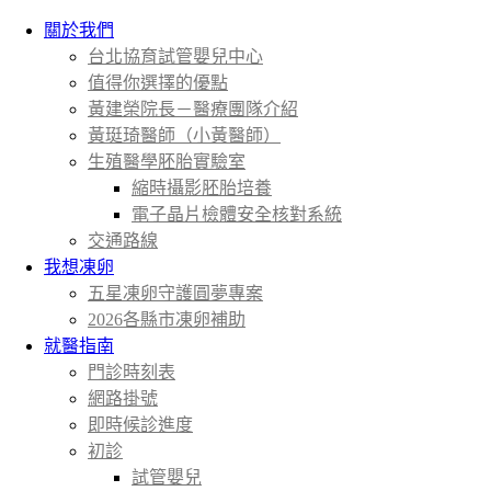
關於我們
台北協育試管嬰兒中心
值得你選擇的優點
黃建榮院長－醫療團隊介紹
黃珽琦醫師（小黃醫師）
生殖醫學胚胎實驗室
縮時攝影胚胎培養
電子晶片檢體安全核對系統
交通路線
我想凍卵
五星凍卵守護圓夢專案
2026各縣市凍卵補助
就醫指南
門診時刻表
網路掛號
即時候診進度
初診
試管嬰兒