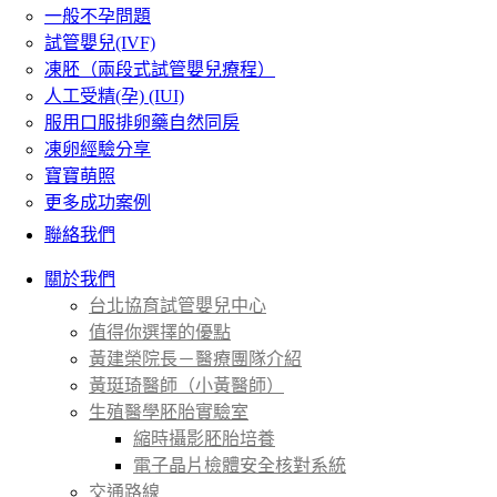
一般不孕問題
試管嬰兒(IVF)
凍胚（兩段式試管嬰兒療程）
人工受精(孕) (IUI)
服用口服排卵藥自然同房
凍卵經驗分享
寶寶萌照
更多成功案例
聯絡我們
關於我們
台北協育試管嬰兒中心
值得你選擇的優點
黃建榮院長－醫療團隊介紹
黃珽琦醫師（小黃醫師）
生殖醫學胚胎實驗室
縮時攝影胚胎培養
電子晶片檢體安全核對系統
交通路線