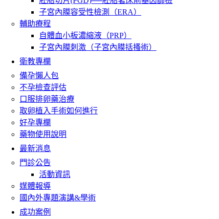
胚胎切片(PGD)──胚胎著床前基因篩檢
子宮內膜容受性檢測（ERA）
輔助療程
自體血小板濃縮液（PRP）
子宮內膜刺激（子宮內膜括搔術）
衛教專欄
備孕懶人包
不孕檢查評估
口服排卵藥治療
取卵植入手術如何進行
好孕專欄
藥物使用說明
最新消息
門診公告
活動資訊
媒體報導
國內外專題演講&學術
成功案例