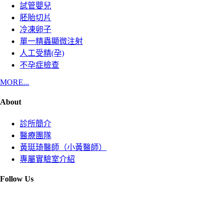
試管嬰兒
胚胎切片
冷凍卵子
單一精蟲顯微注射
人工受精(孕)
不孕症檢查
MORE...
About
診所簡介
醫療團隊
黃珽琦醫師（小黃醫師）
專屬實驗室介紹
Follow Us