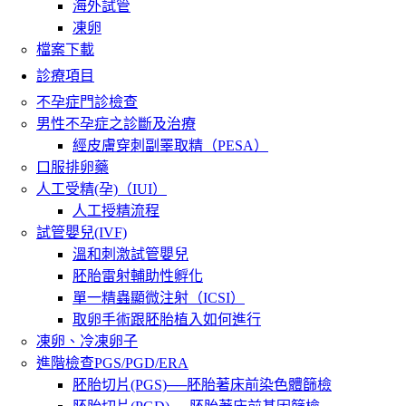
海外試管
凍卵
檔案下載
診療項目
不孕症門診檢查
男性不孕症之診斷及治療
經皮膚穿刺副睪取精（PESA）
口服排卵藥
人工受精(孕)（IUI）
人工授精流程
試管嬰兒(IVF)
溫和刺激試管嬰兒
胚胎雷射輔助性孵化
單一精蟲顯微注射（ICSI）
取卵手術跟胚胎植入如何進行
凍卵、冷凍卵子
進階檢查PGS/PGD/ERA
胚胎切片(PGS)──胚胎著床前染色體篩檢