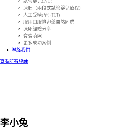
試管嬰兒(IVF)
凍胚（兩段式試管嬰兒療程）
人工受精(孕) (IUI)
服用口服排卵藥自然同房
凍卵經驗分享
寶寶萌照
更多成功案例
聯絡我們
查看所有評論
李小兔