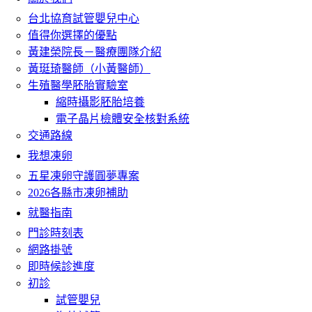
台北協育試管嬰兒中心
值得你選擇的優點
黃建榮院長－醫療團隊介紹
黃珽琦醫師（小黃醫師）
生殖醫學胚胎實驗室
縮時攝影胚胎培養
電子晶片檢體安全核對系統
交通路線
我想凍卵
五星凍卵守護圓夢專案
2026各縣市凍卵補助
就醫指南
門診時刻表
網路掛號
即時候診進度
初診
試管嬰兒