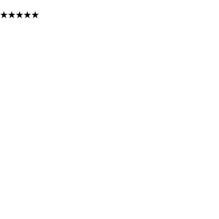
★
★
★
★
★