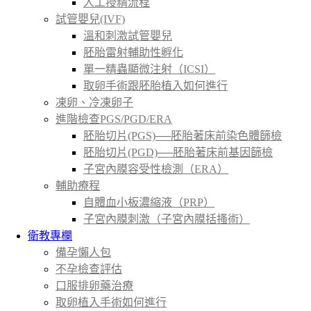
人工授精流程
試管嬰兒(IVF)
溫和刺激試管嬰兒
胚胎雷射輔助性孵化
單一精蟲顯微注射（ICSI）
取卵手術跟胚胎植入如何進行
凍卵、冷凍卵子
進階檢查PGS/PGD/ERA
胚胎切片(PGS)──胚胎著床前染色體篩檢
胚胎切片(PGD)──胚胎著床前基因篩檢
子宮內膜容受性檢測（ERA）
輔助療程
自體血小板濃縮液（PRP）
子宮內膜刺激（子宮內膜括搔術）
衛教專欄
備孕懶人包
不孕檢查評估
口服排卵藥治療
取卵植入手術如何進行