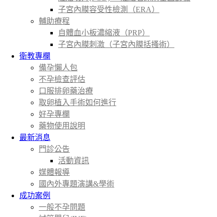
子宮內膜容受性檢測（ERA）
輔助療程
自體血小板濃縮液（PRP）
子宮內膜刺激（子宮內膜括搔術）
衛教專欄
備孕懶人包
不孕檢查評估
口服排卵藥治療
取卵植入手術如何進行
好孕專欄
藥物使用說明
最新消息
門診公告
活動資訊
媒體報導
國內外專題演講&學術
成功案例
一般不孕問題