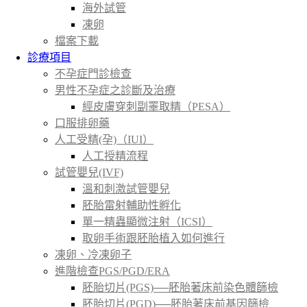
海外試管
凍卵
檔案下載
診療項目
不孕症門診檢查
男性不孕症之診斷及治療
經皮膚穿刺副睪取精（PESA）
口服排卵藥
人工受精(孕)（IUI）
人工授精流程
試管嬰兒(IVF)
溫和刺激試管嬰兒
胚胎雷射輔助性孵化
單一精蟲顯微注射（ICSI）
取卵手術跟胚胎植入如何進行
凍卵、冷凍卵子
進階檢查PGS/PGD/ERA
胚胎切片(PGS)──胚胎著床前染色體篩檢
胚胎切片(PGD)──胚胎著床前基因篩檢