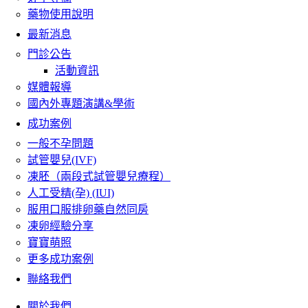
藥物使用說明
最新消息
門診公告
活動資訊
媒體報導
國內外專題演講&學術
成功案例
一般不孕問題
試管嬰兒(IVF)
凍胚（兩段式試管嬰兒療程）
人工受精(孕) (IUI)
服用口服排卵藥自然同房
凍卵經驗分享
寶寶萌照
更多成功案例
聯絡我們
關於我們