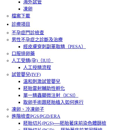
海外試管
凍卵
檔案下載
診療項目
不孕症門診檢查
男性不孕症之診斷及治療
經皮膚穿刺副睪取精（PESA）
口服排卵藥
人工受精(孕)（IUI）
人工授精流程
試管嬰兒(IVF)
溫和刺激試管嬰兒
胚胎雷射輔助性孵化
單一精蟲顯微注射（ICSI）
取卵手術跟胚胎植入如何進行
凍卵、冷凍卵子
進階檢查PGS/PGD/ERA
胚胎切片(PGS)──胚胎著床前染色體篩檢