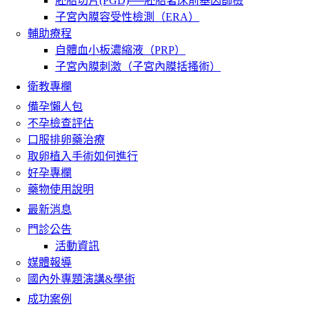
胚胎切片(PGD)──胚胎著床前基因篩檢
子宮內膜容受性檢測（ERA）
輔助療程
自體血小板濃縮液（PRP）
子宮內膜刺激（子宮內膜括搔術）
衛教專欄
備孕懶人包
不孕檢查評估
口服排卵藥治療
取卵植入手術如何進行
好孕專欄
藥物使用說明
最新消息
門診公告
活動資訊
媒體報導
國內外專題演講&學術
成功案例