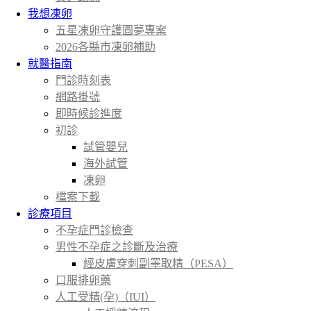
我想凍卵
五星凍卵守護圓夢專案
2026各縣市凍卵補助
就醫指南
門診時刻表
網路掛號
即時候診進度
初診
試管嬰兒
海外試管
凍卵
檔案下載
診療項目
不孕症門診檢查
男性不孕症之診斷及治療
經皮膚穿刺副睪取精（PESA）
口服排卵藥
人工受精(孕)（IUI）