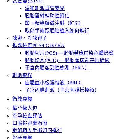
試管嬰兒(IVF)
溫和刺激試管嬰兒
胚胎雷射輔助性孵化
單一精蟲顯微注射（ICSI）
取卵手術跟胚胎植入如何進行
凍卵、冷凍卵子
進階檢查PGS/PGD/ERA
胚胎切片(PGS)──胚胎著床前染色體篩檢
胚胎切片(PGD)──胚胎著床前基因篩檢
子宮內膜容受性檢測（ERA）
輔助療程
自體血小板濃縮液（PRP）
子宮內膜刺激（子宮內膜括搔術）
衛教專欄
備孕懶人包
不孕檢查評估
口服排卵藥治療
取卵植入手術如何進行
好孕專欄