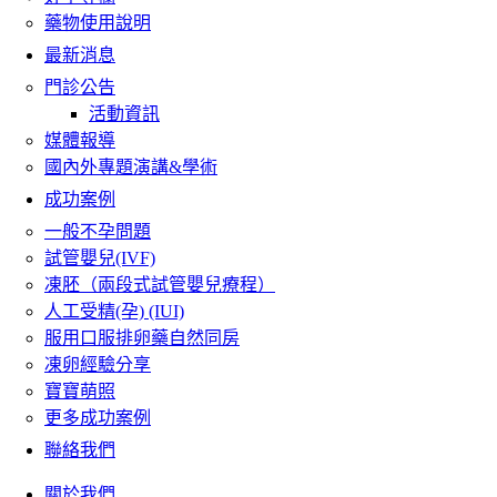
藥物使用說明
最新消息
門診公告
活動資訊
媒體報導
國內外專題演講&學術
成功案例
一般不孕問題
試管嬰兒(IVF)
凍胚（兩段式試管嬰兒療程）
人工受精(孕) (IUI)
服用口服排卵藥自然同房
凍卵經驗分享
寶寶萌照
更多成功案例
聯絡我們
關於我們