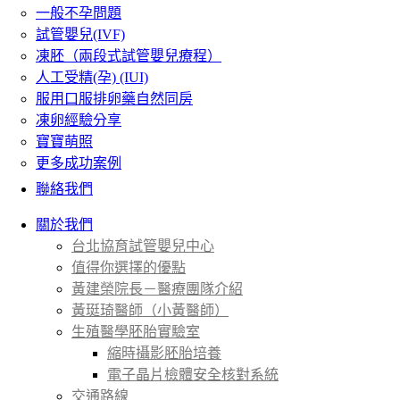
一般不孕問題
試管嬰兒(IVF)
凍胚（兩段式試管嬰兒療程）
人工受精(孕) (IUI)
服用口服排卵藥自然同房
凍卵經驗分享
寶寶萌照
更多成功案例
聯絡我們
關於我們
台北協育試管嬰兒中心
值得你選擇的優點
黃建榮院長－醫療團隊介紹
黃珽琦醫師（小黃醫師）
生殖醫學胚胎實驗室
縮時攝影胚胎培養
電子晶片檢體安全核對系統
交通路線