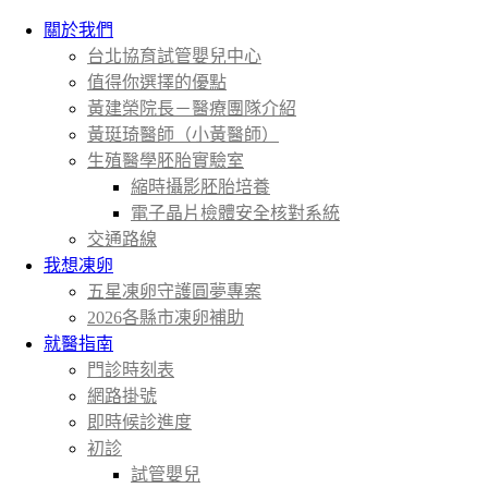
關於我們
台北協育試管嬰兒中心
值得你選擇的優點
黃建榮院長－醫療團隊介紹
黃珽琦醫師（小黃醫師）
生殖醫學胚胎實驗室
縮時攝影胚胎培養
電子晶片檢體安全核對系統
交通路線
我想凍卵
五星凍卵守護圓夢專案
2026各縣市凍卵補助
就醫指南
門診時刻表
網路掛號
即時候診進度
初診
試管嬰兒