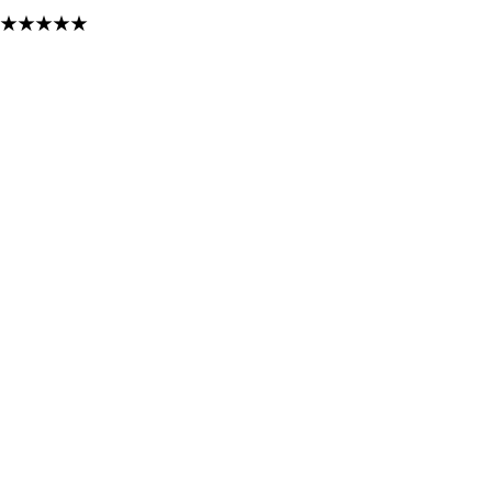
★
★
★
★
★