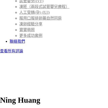
試管嬰兒(IVF)
凍胚（兩段式試管嬰兒療程）
人工受精(孕) (IUI)
服用口服排卵藥自然同房
凍卵經驗分享
寶寶萌照
更多成功案例
聯絡我們
查看所有評論
Ning Huang