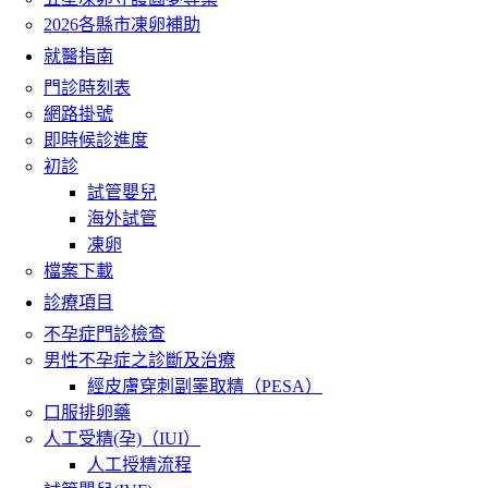
2026各縣市凍卵補助
就醫指南
門診時刻表
網路掛號
即時候診進度
初診
試管嬰兒
海外試管
凍卵
檔案下載
診療項目
不孕症門診檢查
男性不孕症之診斷及治療
經皮膚穿刺副睪取精（PESA）
口服排卵藥
人工受精(孕)（IUI）
人工授精流程