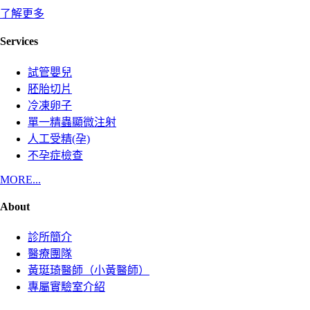
了解更多
Services
試管嬰兒
胚胎切片
冷凍卵子
單一精蟲顯微注射
人工受精(孕)
不孕症檢查
MORE...
About
診所簡介
醫療團隊
黃珽琦醫師（小黃醫師）
專屬實驗室介紹