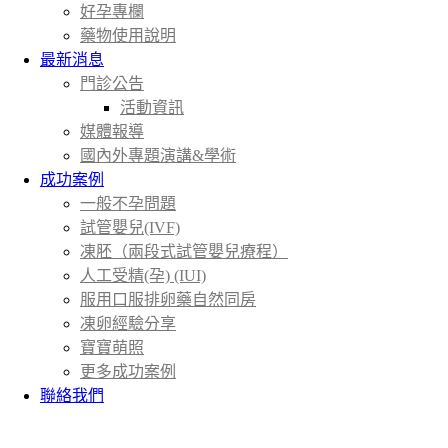
好孕專欄
藥物使用說明
最新消息
門診公告
活動資訊
媒體報導
國內外專題演講&學術
成功案例
一般不孕問題
試管嬰兒(IVF)
凍胚（兩段式試管嬰兒療程）
人工受精(孕) (IUI)
服用口服排卵藥自然同房
凍卵經驗分享
寶寶萌照
更多成功案例
聯絡我們