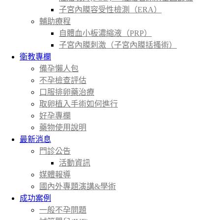
子宮內膜容受性檢測（ERA）
輔助療程
自體血小板濃縮液（PRP）
子宮內膜刺激（子宮內膜括搔術）
衛教專欄
備孕懶人包
不孕檢查評估
口服排卵藥治療
取卵植入手術如何進行
好孕專欄
藥物使用說明
最新消息
門診公告
活動資訊
媒體報導
國內外專題演講&學術
成功案例
一般不孕問題