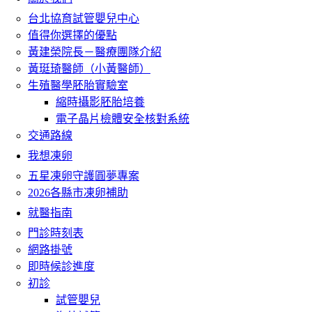
台北協育試管嬰兒中心
值得你選擇的優點
黃建榮院長－醫療團隊介紹
黃珽琦醫師（小黃醫師）
生殖醫學胚胎實驗室
縮時攝影胚胎培養
電子晶片檢體安全核對系統
交通路線
我想凍卵
五星凍卵守護圓夢專案
2026各縣市凍卵補助
就醫指南
門診時刻表
網路掛號
即時候診進度
初診
試管嬰兒