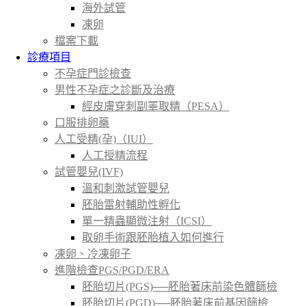
海外試管
凍卵
檔案下載
診療項目
不孕症門診檢查
男性不孕症之診斷及治療
經皮膚穿刺副睪取精（PESA）
口服排卵藥
人工受精(孕)（IUI）
人工授精流程
試管嬰兒(IVF)
溫和刺激試管嬰兒
胚胎雷射輔助性孵化
單一精蟲顯微注射（ICSI）
取卵手術跟胚胎植入如何進行
凍卵、冷凍卵子
進階檢查PGS/PGD/ERA
胚胎切片(PGS)──胚胎著床前染色體篩檢
胚胎切片(PGD)──胚胎著床前基因篩檢