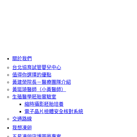
關於我們
台北協育試管嬰兒中心
值得你選擇的優點
黃建榮院長－醫療團隊介紹
黃珽琦醫師（小黃醫師）
生殖醫學胚胎實驗室
縮時攝影胚胎培養
電子晶片檢體安全核對系統
交通路線
我想凍卵
五星凍卵守護圓夢專案