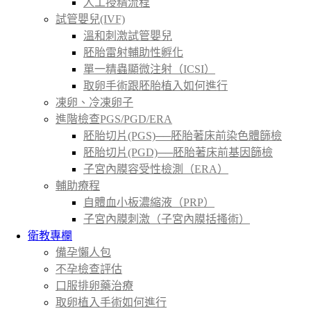
人工授精流程
試管嬰兒(IVF)
溫和刺激試管嬰兒
胚胎雷射輔助性孵化
單一精蟲顯微注射（ICSI）
取卵手術跟胚胎植入如何進行
凍卵、冷凍卵子
進階檢查PGS/PGD/ERA
胚胎切片(PGS)──胚胎著床前染色體篩檢
胚胎切片(PGD)──胚胎著床前基因篩檢
子宮內膜容受性檢測（ERA）
輔助療程
自體血小板濃縮液（PRP）
子宮內膜刺激（子宮內膜括搔術）
衛教專欄
備孕懶人包
不孕檢查評估
口服排卵藥治療
取卵植入手術如何進行