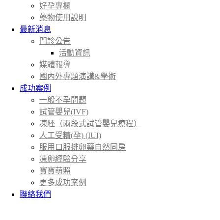
好孕專欄
藥物使用說明
最新消息
門診公告
活動資訊
媒體報導
國內外專題演講&學術
成功案例
一般不孕問題
試管嬰兒(IVF)
凍胚（兩段式試管嬰兒療程）
人工受精(孕) (IUI)
服用口服排卵藥自然同房
凍卵經驗分享
寶寶萌照
更多成功案例
聯絡我們