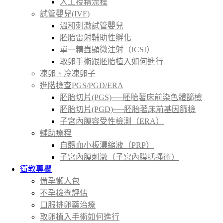
人工授精流程
試管嬰兒(IVF)
溫和刺激試管嬰兒
胚胎雷射輔助性孵化
單一精蟲顯微注射（ICSI）
取卵手術跟胚胎植入如何進行
凍卵、冷凍卵子
進階檢查PGS/PGD/ERA
胚胎切片(PGS)──胚胎著床前染色體篩檢
胚胎切片(PGD)──胚胎著床前基因篩檢
子宮內膜容受性檢測（ERA）
輔助療程
自體血小板濃縮液（PRP）
子宮內膜刺激（子宮內膜括搔術）
衛教專欄
備孕懶人包
不孕檢查評估
口服排卵藥治療
取卵植入手術如何進行