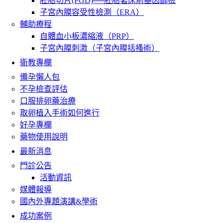
胚胎切片(PGD)──胚胎著床前基因篩檢
子宮內膜容受性檢測（ERA）
輔助療程
自體血小板濃縮液（PRP）
子宮內膜刺激（子宮內膜括搔術）
衛教專欄
備孕懶人包
不孕檢查評估
口服排卵藥治療
取卵植入手術如何進行
好孕專欄
藥物使用說明
最新消息
門診公告
活動資訊
媒體報導
國內外專題演講&學術
成功案例