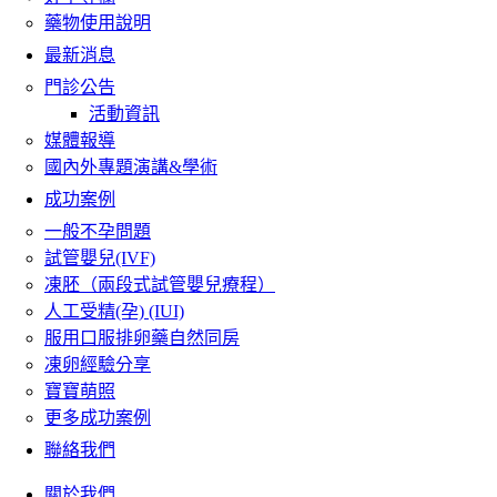
藥物使用說明
最新消息
門診公告
活動資訊
媒體報導
國內外專題演講&學術
成功案例
一般不孕問題
試管嬰兒(IVF)
凍胚（兩段式試管嬰兒療程）
人工受精(孕) (IUI)
服用口服排卵藥自然同房
凍卵經驗分享
寶寶萌照
更多成功案例
聯絡我們
關於我們