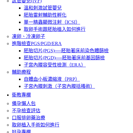
試管嬰兒(IVF)
溫和刺激試管嬰兒
胚胎雷射輔助性孵化
單一精蟲顯微注射（ICSI）
取卵手術跟胚胎植入如何進行
凍卵、冷凍卵子
進階檢查PGS/PGD/ERA
胚胎切片(PGS)──胚胎著床前染色體篩檢
胚胎切片(PGD)──胚胎著床前基因篩檢
子宮內膜容受性檢測（ERA）
輔助療程
自體血小板濃縮液（PRP）
子宮內膜刺激（子宮內膜括搔術）
衛教專欄
備孕懶人包
不孕檢查評估
口服排卵藥治療
取卵植入手術如何進行
好孕專欄