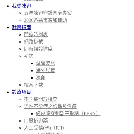
我想凍卵
五星凍卵守護圓夢專案
2026各縣市凍卵補助
就醫指南
門診時刻表
網路掛號
即時候診進度
初診
試管嬰兒
海外試管
凍卵
檔案下載
診療項目
不孕症門診檢查
男性不孕症之診斷及治療
經皮膚穿刺副睪取精（PESA）
口服排卵藥
人工受精(孕)（IUI）