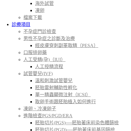
海外試管
凍卵
檔案下載
診療項目
不孕症門診檢查
男性不孕症之診斷及治療
經皮膚穿刺副睪取精（PESA）
口服排卵藥
人工受精(孕)（IUI）
人工授精流程
試管嬰兒(IVF)
溫和刺激試管嬰兒
胚胎雷射輔助性孵化
單一精蟲顯微注射（ICSI）
取卵手術跟胚胎植入如何進行
凍卵、冷凍卵子
進階檢查PGS/PGD/ERA
胚胎切片(PGS)──胚胎著床前染色體篩檢
胚胎切片(PGD)──胚胎著床前基因篩檢