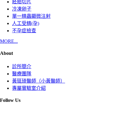
胚胎切片
冷凍卵子
單一精蟲顯微注射
人工受精(孕)
不孕症檢查
MORE...
About
診所簡介
醫療團隊
黃珽琦醫師（小黃醫師）
專屬實驗室介紹
Follow Us