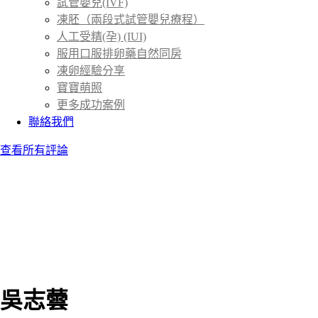
試管嬰兒(IVF)
凍胚（兩段式試管嬰兒療程）
人工受精(孕) (IUI)
服用口服排卵藥自然同房
凍卵經驗分享
寶寶萌照
更多成功案例
聯絡我們
查看所有評論
吳志蕓