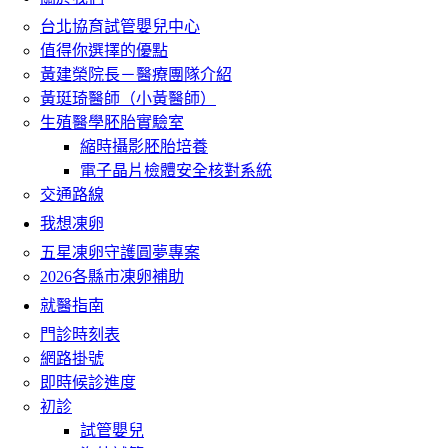
台北協育試管嬰兒中心
值得你選擇的優點
黃建榮院長－醫療團隊介紹
黃珽琦醫師（小黃醫師）
生殖醫學胚胎實驗室
縮時攝影胚胎培養
電子晶片檢體安全核對系統
交通路線
我想凍卵
五星凍卵守護圓夢專案
2026各縣市凍卵補助
就醫指南
門診時刻表
網路掛號
即時候診進度
初診
試管嬰兒