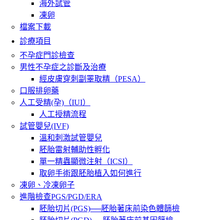
海外試管
凍卵
檔案下載
診療項目
不孕症門診檢查
男性不孕症之診斷及治療
經皮膚穿刺副睪取精（PESA）
口服排卵藥
人工受精(孕)（IUI）
人工授精流程
試管嬰兒(IVF)
溫和刺激試管嬰兒
胚胎雷射輔助性孵化
單一精蟲顯微注射（ICSI）
取卵手術跟胚胎植入如何進行
凍卵、冷凍卵子
進階檢查PGS/PGD/ERA
胚胎切片(PGS)──胚胎著床前染色體篩檢