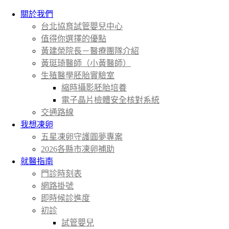
關於我們
台北協育試管嬰兒中心
值得你選擇的優點
黃建榮院長－醫療團隊介紹
黃珽琦醫師（小黃醫師）
生殖醫學胚胎實驗室
縮時攝影胚胎培養
電子晶片檢體安全核對系統
交通路線
我想凍卵
五星凍卵守護圓夢專案
2026各縣市凍卵補助
就醫指南
門診時刻表
網路掛號
即時候診進度
初診
試管嬰兒