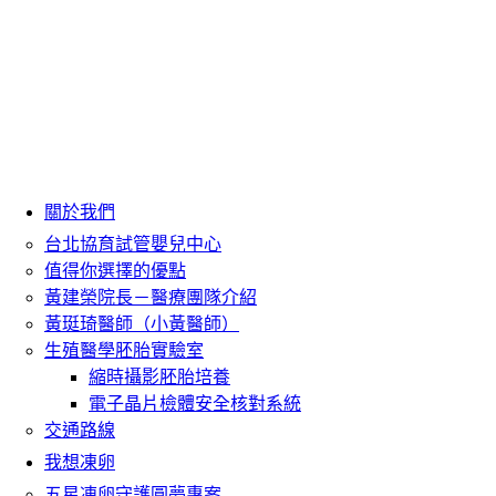
關於我們
台北協育試管嬰兒中心
值得你選擇的優點
黃建榮院長－醫療團隊介紹
黃珽琦醫師（小黃醫師）
生殖醫學胚胎實驗室
縮時攝影胚胎培養
電子晶片檢體安全核對系統
交通路線
我想凍卵
五星凍卵守護圓夢專案