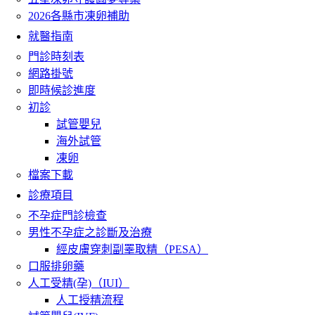
2026各縣市凍卵補助
就醫指南
門診時刻表
網路掛號
即時候診進度
初診
試管嬰兒
海外試管
凍卵
檔案下載
診療項目
不孕症門診檢查
男性不孕症之診斷及治療
經皮膚穿刺副睪取精（PESA）
口服排卵藥
人工受精(孕)（IUI）
人工授精流程