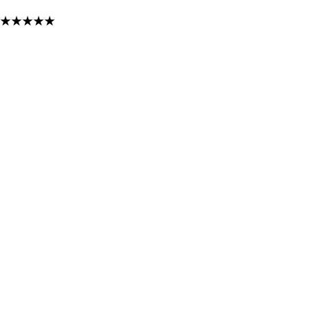
★
★
★
★
★