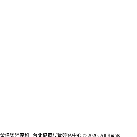
黃建榮婦產科 | 台北協育試管嬰兒中心 © 2026. All Rights