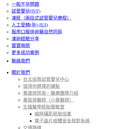
一般不孕問題
試管嬰兒(IVF)
凍胚（兩段式試管嬰兒療程）
人工受精(孕) (IUI)
服用口服排卵藥自然同房
凍卵經驗分享
寶寶萌照
更多成功案例
聯絡我們
關於我們
台北協育試管嬰兒中心
值得你選擇的優點
黃建榮院長－醫療團隊介紹
黃珽琦醫師（小黃醫師）
生殖醫學胚胎實驗室
縮時攝影胚胎培養
電子晶片檢體安全核對系統
交通路線