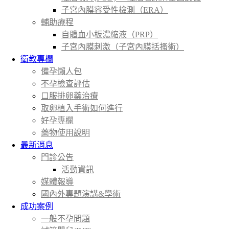
子宮內膜容受性檢測（ERA）
輔助療程
自體血小板濃縮液（PRP）
子宮內膜刺激（子宮內膜括搔術）
衛教專欄
備孕懶人包
不孕檢查評估
口服排卵藥治療
取卵植入手術如何進行
好孕專欄
藥物使用說明
最新消息
門診公告
活動資訊
媒體報導
國內外專題演講&學術
成功案例
一般不孕問題