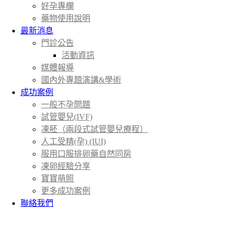
好孕專欄
藥物使用說明
最新消息
門診公告
活動資訊
媒體報導
國內外專題演講&學術
成功案例
一般不孕問題
試管嬰兒(IVF)
凍胚（兩段式試管嬰兒療程）
人工受精(孕) (IUI)
服用口服排卵藥自然同房
凍卵經驗分享
寶寶萌照
更多成功案例
聯絡我們