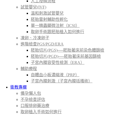
人工授精流程
試管嬰兒(IVF)
溫和刺激試管嬰兒
胚胎雷射輔助性孵化
單一精蟲顯微注射（ICSI）
取卵手術跟胚胎植入如何進行
凍卵、冷凍卵子
進階檢查PGS/PGD/ERA
胚胎切片(PGS)──胚胎著床前染色體篩檢
胚胎切片(PGD)──胚胎著床前基因篩檢
子宮內膜容受性檢測（ERA）
輔助療程
自體血小板濃縮液（PRP）
子宮內膜刺激（子宮內膜括搔術）
衛教專欄
備孕懶人包
不孕檢查評估
口服排卵藥治療
取卵植入手術如何進行