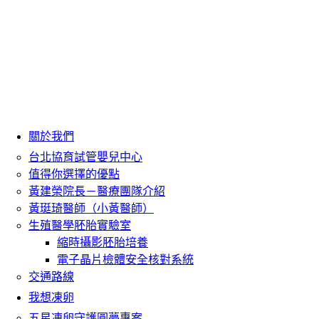
關於我們
台北協育試管嬰兒中心
值得你選擇的優點
黃建榮院長－醫療團隊介紹
黃珽琦醫師（小黃醫師）
生殖醫學胚胎實驗室
縮時攝影胚胎培養
電子晶片檢體安全核對系統
交通路線
我想凍卵
五星凍卵守護圓夢專案