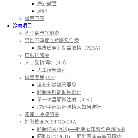
海外試管
凍卵
檔案下載
診療項目
不孕症門診檢查
男性不孕症之診斷及治療
經皮膚穿刺副睪取精（PESA）
口服排卵藥
人工受精(孕)（IUI）
人工授精流程
試管嬰兒(IVF)
溫和刺激試管嬰兒
胚胎雷射輔助性孵化
單一精蟲顯微注射（ICSI）
取卵手術跟胚胎植入如何進行
凍卵、冷凍卵子
進階檢查PGS/PGD/ERA
胚胎切片(PGS)──胚胎著床前染色體篩檢
胚胎切片(PGD)──胚胎著床前基因篩檢