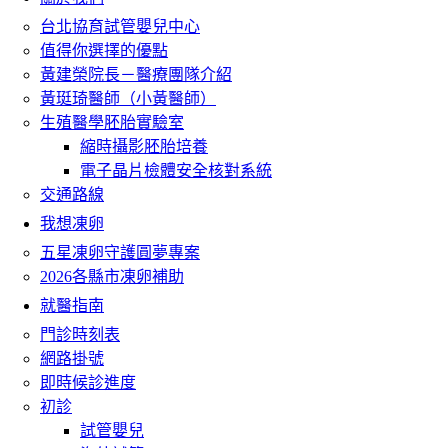
台北協育試管嬰兒中心
值得你選擇的優點
黃建榮院長－醫療團隊介紹
黃珽琦醫師（小黃醫師）
生殖醫學胚胎實驗室
縮時攝影胚胎培養
電子晶片檢體安全核對系統
交通路線
我想凍卵
五星凍卵守護圓夢專案
2026各縣市凍卵補助
就醫指南
門診時刻表
網路掛號
即時候診進度
初診
試管嬰兒