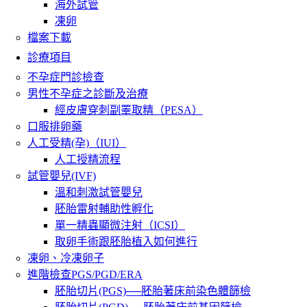
海外試管
凍卵
檔案下載
診療項目
不孕症門診檢查
男性不孕症之診斷及治療
經皮膚穿刺副睪取精（PESA）
口服排卵藥
人工受精(孕)（IUI）
人工授精流程
試管嬰兒(IVF)
溫和刺激試管嬰兒
胚胎雷射輔助性孵化
單一精蟲顯微注射（ICSI）
取卵手術跟胚胎植入如何進行
凍卵、冷凍卵子
進階檢查PGS/PGD/ERA
胚胎切片(PGS)──胚胎著床前染色體篩檢