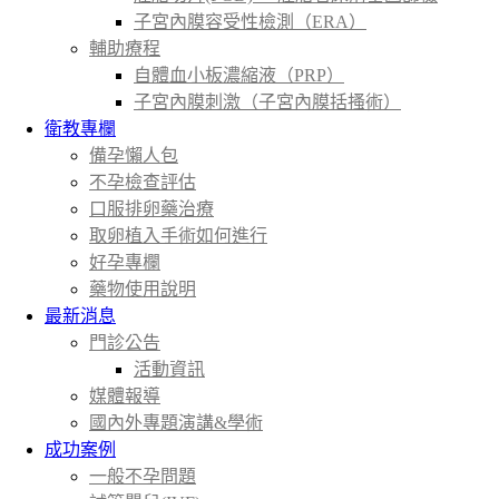
子宮內膜容受性檢測（ERA）
輔助療程
自體血小板濃縮液（PRP）
子宮內膜刺激（子宮內膜括搔術）
衛教專欄
備孕懶人包
不孕檢查評估
口服排卵藥治療
取卵植入手術如何進行
好孕專欄
藥物使用說明
最新消息
門診公告
活動資訊
媒體報導
國內外專題演講&學術
成功案例
一般不孕問題