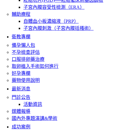
胚胎切片(PGD)──胚胎著床前基因篩檢
子宮內膜容受性檢測（ERA）
輔助療程
自體血小板濃縮液（PRP）
子宮內膜刺激（子宮內膜括搔術）
衛教專欄
備孕懶人包
不孕檢查評估
口服排卵藥治療
取卵植入手術如何進行
好孕專欄
藥物使用說明
最新消息
門診公告
活動資訊
媒體報導
國內外專題演講&學術
成功案例