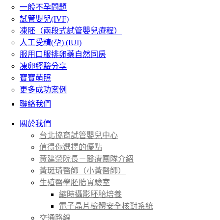
一般不孕問題
試管嬰兒(IVF)
凍胚（兩段式試管嬰兒療程）
人工受精(孕) (IUI)
服用口服排卵藥自然同房
凍卵經驗分享
寶寶萌照
更多成功案例
聯絡我們
關於我們
台北協育試管嬰兒中心
值得你選擇的優點
黃建榮院長－醫療團隊介紹
黃珽琦醫師（小黃醫師）
生殖醫學胚胎實驗室
縮時攝影胚胎培養
電子晶片檢體安全核對系統
交通路線