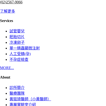
(02)2567-9066
了解更多
Services
試管嬰兒
胚胎切片
冷凍卵子
單一精蟲顯微注射
人工受精(孕)
不孕症檢查
MORE...
About
診所簡介
醫療團隊
黃珽琦醫師（小黃醫師）
專屬實驗室介紹