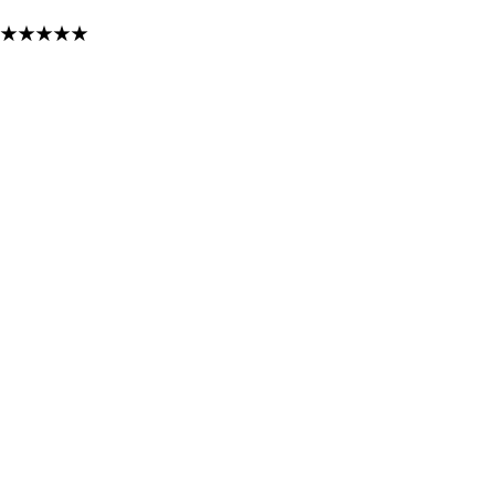
★
★
★
★
★