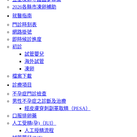
2026各縣市凍卵補助
就醫指南
門診時刻表
網路掛號
即時候診進度
初診
試管嬰兒
海外試管
凍卵
檔案下載
診療項目
不孕症門診檢查
男性不孕症之診斷及治療
經皮膚穿刺副睪取精（PESA）
口服排卵藥
人工受精(孕)（IUI）
人工授精流程