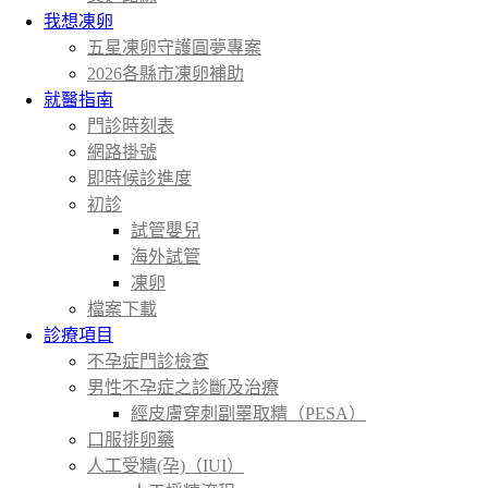
我想凍卵
五星凍卵守護圓夢專案
2026各縣市凍卵補助
就醫指南
門診時刻表
網路掛號
即時候診進度
初診
試管嬰兒
海外試管
凍卵
檔案下載
診療項目
不孕症門診檢查
男性不孕症之診斷及治療
經皮膚穿刺副睪取精（PESA）
口服排卵藥
人工受精(孕)（IUI）