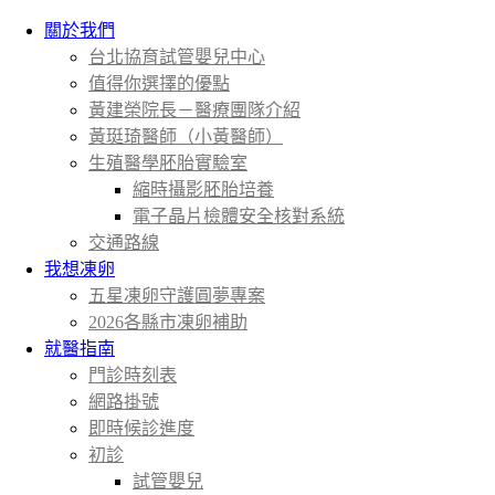
關於我們
台北協育試管嬰兒中心
值得你選擇的優點
黃建榮院長－醫療團隊介紹
黃珽琦醫師（小黃醫師）
生殖醫學胚胎實驗室
縮時攝影胚胎培養
電子晶片檢體安全核對系統
交通路線
我想凍卵
五星凍卵守護圓夢專案
2026各縣市凍卵補助
就醫指南
門診時刻表
網路掛號
即時候診進度
初診
試管嬰兒