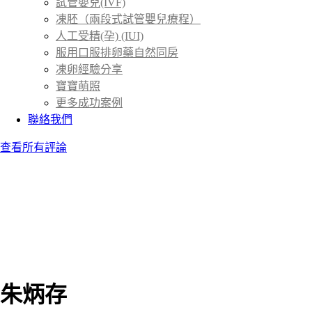
試管嬰兒(IVF)
凍胚（兩段式試管嬰兒療程）
人工受精(孕) (IUI)
服用口服排卵藥自然同房
凍卵經驗分享
寶寶萌照
更多成功案例
聯絡我們
查看所有評論
朱炳存