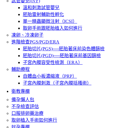
試管嬰兒(IVF)
溫和刺激試管嬰兒
胚胎雷射輔助性孵化
單一精蟲顯微注射（ICSI）
取卵手術跟胚胎植入如何進行
凍卵、冷凍卵子
進階檢查PGS/PGD/ERA
胚胎切片(PGS)──胚胎著床前染色體篩檢
胚胎切片(PGD)──胚胎著床前基因篩檢
子宮內膜容受性檢測（ERA）
輔助療程
自體血小板濃縮液（PRP）
子宮內膜刺激（子宮內膜括搔術）
衛教專欄
備孕懶人包
不孕檢查評估
口服排卵藥治療
取卵植入手術如何進行
好孕專欄