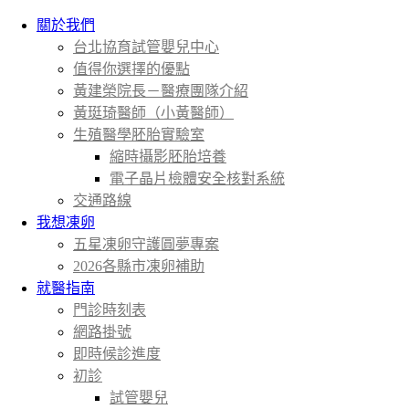
關於我們
台北協育試管嬰兒中心
值得你選擇的優點
黃建榮院長－醫療團隊介紹
黃珽琦醫師（小黃醫師）
生殖醫學胚胎實驗室
縮時攝影胚胎培養
電子晶片檢體安全核對系統
交通路線
我想凍卵
五星凍卵守護圓夢專案
2026各縣市凍卵補助
就醫指南
門診時刻表
網路掛號
即時候診進度
初診
試管嬰兒