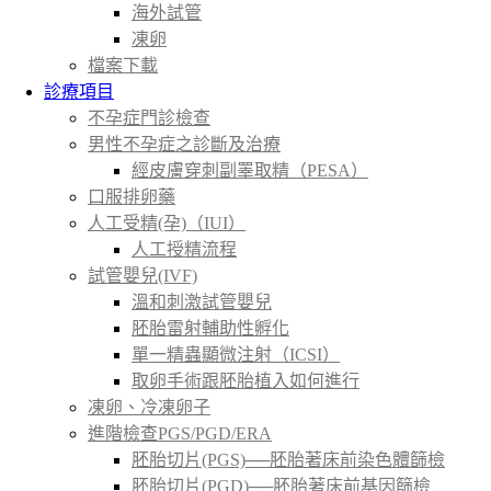
海外試管
凍卵
檔案下載
診療項目
不孕症門診檢查
男性不孕症之診斷及治療
經皮膚穿刺副睪取精（PESA）
口服排卵藥
人工受精(孕)（IUI）
人工授精流程
試管嬰兒(IVF)
溫和刺激試管嬰兒
胚胎雷射輔助性孵化
單一精蟲顯微注射（ICSI）
取卵手術跟胚胎植入如何進行
凍卵、冷凍卵子
進階檢查PGS/PGD/ERA
胚胎切片(PGS)──胚胎著床前染色體篩檢
胚胎切片(PGD)──胚胎著床前基因篩檢