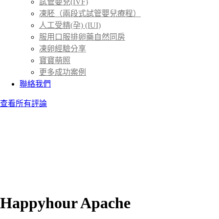
試管嬰兒(IVF)
凍胚（兩段式試管嬰兒療程）
人工受精(孕) (IUI)
服用口服排卵藥自然同房
凍卵經驗分享
寶寶萌照
更多成功案例
聯絡我們
查看所有評論
Happyhour Apache