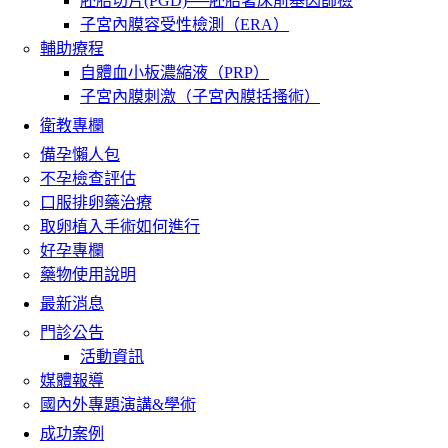
胚胎切片(PGD)──胚胎著床前基因篩檢
子宮內膜容受性檢測（ERA）
輔助療程
自體血小板濃縮液（PRP）
子宮內膜刺激（子宮內膜括搔術）
衛教專欄
備孕懶人包
不孕檢查評估
口服排卵藥治療
取卵植入手術如何進行
好孕專欄
藥物使用說明
最新消息
門診公告
活動資訊
媒體報導
國內外專題演講&學術
成功案例