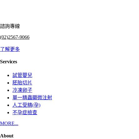
諮詢專線
(02)2567-9066
了解更多
Services
試管嬰兒
胚胎切片
冷凍卵子
單一精蟲顯微注射
人工受精(孕)
不孕症檢查
MORE...
About