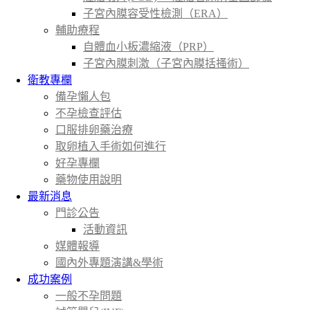
子宮內膜容受性檢測（ERA）
輔助療程
自體血小板濃縮液（PRP）
子宮內膜刺激（子宮內膜括搔術）
衛教專欄
備孕懶人包
不孕檢查評估
口服排卵藥治療
取卵植入手術如何進行
好孕專欄
藥物使用說明
最新消息
門診公告
活動資訊
媒體報導
國內外專題演講&學術
成功案例
一般不孕問題