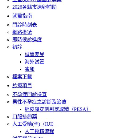
2026各縣市凍卵補助
就醫指南
門診時刻表
網路掛號
即時候診進度
初診
試管嬰兒
海外試管
凍卵
檔案下載
診療項目
不孕症門診檢查
男性不孕症之診斷及治療
經皮膚穿刺副睪取精（PESA）
口服排卵藥
人工受精(孕)（IUI）
人工授精流程