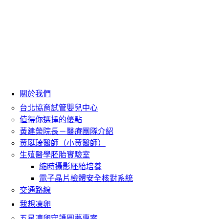
關於我們
台北協育試管嬰兒中心
值得你選擇的優點
黃建榮院長－醫療團隊介紹
黃珽琦醫師（小黃醫師）
生殖醫學胚胎實驗室
縮時攝影胚胎培養
電子晶片檢體安全核對系統
交通路線
我想凍卵
五星凍卵守護圓夢專案