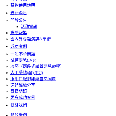
藥物使用說明
最新消息
門診公告
活動資訊
媒體報導
國內外專題演講&學術
成功案例
一般不孕問題
試管嬰兒(IVF)
凍胚（兩段式試管嬰兒療程）
人工受精(孕) (IUI)
服用口服排卵藥自然同房
凍卵經驗分享
寶寶萌照
更多成功案例
聯絡我們
關於我們