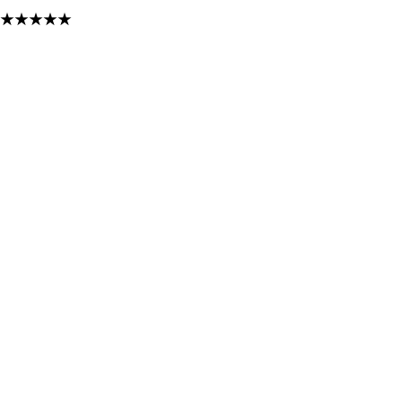
★
★
★
★
★