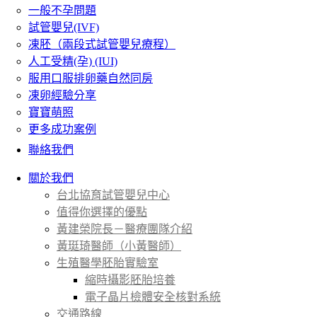
一般不孕問題
試管嬰兒(IVF)
凍胚（兩段式試管嬰兒療程）
人工受精(孕) (IUI)
服用口服排卵藥自然同房
凍卵經驗分享
寶寶萌照
更多成功案例
聯絡我們
關於我們
台北協育試管嬰兒中心
值得你選擇的優點
黃建榮院長－醫療團隊介紹
黃珽琦醫師（小黃醫師）
生殖醫學胚胎實驗室
縮時攝影胚胎培養
電子晶片檢體安全核對系統
交通路線