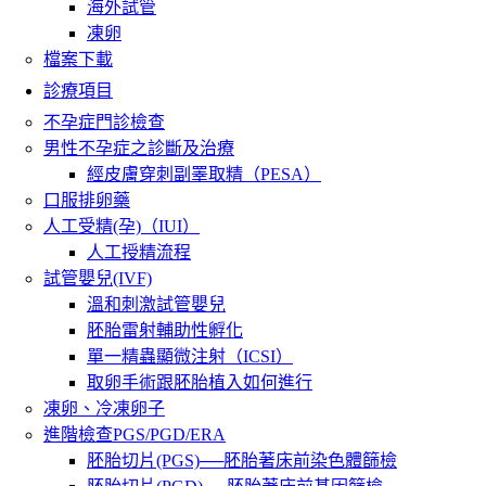
海外試管
凍卵
檔案下載
診療項目
不孕症門診檢查
男性不孕症之診斷及治療
經皮膚穿刺副睪取精（PESA）
口服排卵藥
人工受精(孕)（IUI）
人工授精流程
試管嬰兒(IVF)
溫和刺激試管嬰兒
胚胎雷射輔助性孵化
單一精蟲顯微注射（ICSI）
取卵手術跟胚胎植入如何進行
凍卵、冷凍卵子
進階檢查PGS/PGD/ERA
胚胎切片(PGS)──胚胎著床前染色體篩檢