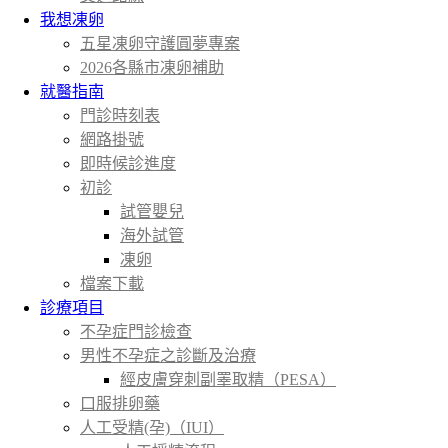
我想凍卵
五星凍卵守護圓夢專案
2026各縣市凍卵補助
就醫指南
門診時刻表
網路掛號
即時候診進度
初診
試管嬰兒
海外試管
凍卵
檔案下載
診療項目
不孕症門診檢查
男性不孕症之診斷及治療
經皮膚穿刺副睪取精（PESA）
口服排卵藥
人工受精(孕)（IUI）