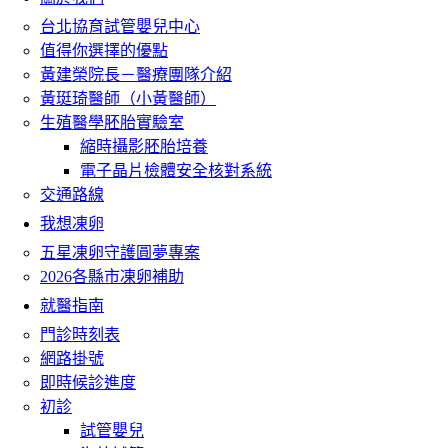
台北協育試管嬰兒中心
值得你選擇的優點
黃建榮院長－醫療團隊介紹
黃珽琦醫師（小黃醫師）
生殖醫學胚胎實驗室
縮時攝影胚胎培養
電子晶片檢體安全核對系統
交通路線
我想凍卵
五星凍卵守護圓夢專案
2026各縣市凍卵補助
就醫指南
門診時刻表
網路掛號
即時候診進度
初診
試管嬰兒