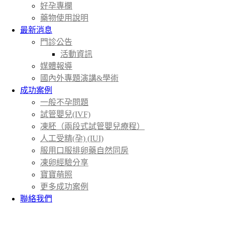
好孕專欄
藥物使用說明
最新消息
門診公告
活動資訊
媒體報導
國內外專題演講&學術
成功案例
一般不孕問題
試管嬰兒(IVF)
凍胚（兩段式試管嬰兒療程）
人工受精(孕) (IUI)
服用口服排卵藥自然同房
凍卵經驗分享
寶寶萌照
更多成功案例
聯絡我們