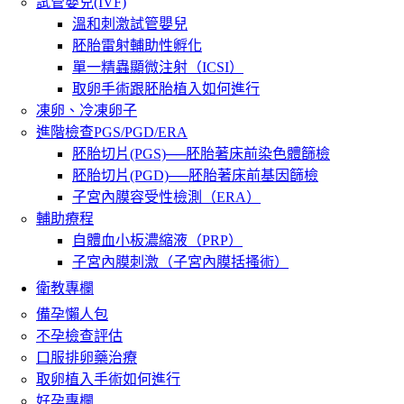
試管嬰兒(IVF)
溫和刺激試管嬰兒
胚胎雷射輔助性孵化
單一精蟲顯微注射（ICSI）
取卵手術跟胚胎植入如何進行
凍卵、冷凍卵子
進階檢查PGS/PGD/ERA
胚胎切片(PGS)──胚胎著床前染色體篩檢
胚胎切片(PGD)──胚胎著床前基因篩檢
子宮內膜容受性檢測（ERA）
輔助療程
自體血小板濃縮液（PRP）
子宮內膜刺激（子宮內膜括搔術）
衛教專欄
備孕懶人包
不孕檢查評估
口服排卵藥治療
取卵植入手術如何進行
好孕專欄