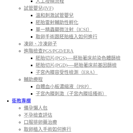
人工授精流程
試管嬰兒(IVF)
溫和刺激試管嬰兒
胚胎雷射輔助性孵化
單一精蟲顯微注射（ICSI）
取卵手術跟胚胎植入如何進行
凍卵、冷凍卵子
進階檢查PGS/PGD/ERA
胚胎切片(PGS)──胚胎著床前染色體篩檢
胚胎切片(PGD)──胚胎著床前基因篩檢
子宮內膜容受性檢測（ERA）
輔助療程
自體血小板濃縮液（PRP）
子宮內膜刺激（子宮內膜括搔術）
衛教專欄
備孕懶人包
不孕檢查評估
口服排卵藥治療
取卵植入手術如何進行