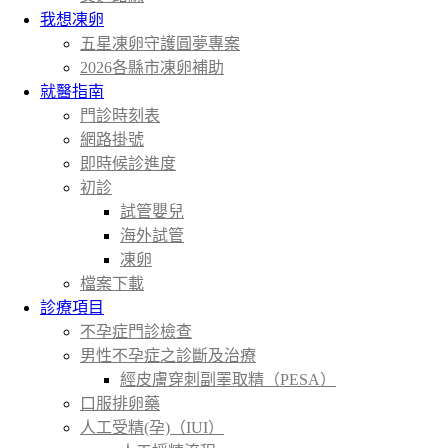
我想凍卵
五星凍卵守護圓夢專案
2026各縣市凍卵補助
就醫指南
門診時刻表
網路掛號
即時候診進度
初診
試管嬰兒
海外試管
凍卵
檔案下載
診療項目
不孕症門診檢查
男性不孕症之診斷及治療
經皮膚穿刺副睪取精（PESA）
口服排卵藥
人工受精(孕)（IUI）