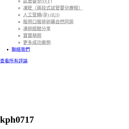
試管嬰兒(IVF)
凍胚（兩段式試管嬰兒療程）
人工受精(孕) (IUI)
服用口服排卵藥自然同房
凍卵經驗分享
寶寶萌照
更多成功案例
聯絡我們
查看所有評論
kph0717