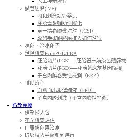
人工授精流程
試管嬰兒(IVF)
溫和刺激試管嬰兒
胚胎雷射輔助性孵化
單一精蟲顯微注射（ICSI）
取卵手術跟胚胎植入如何進行
凍卵、冷凍卵子
進階檢查PGS/PGD/ERA
胚胎切片(PGS)──胚胎著床前染色體篩檢
胚胎切片(PGD)──胚胎著床前基因篩檢
子宮內膜容受性檢測（ERA）
輔助療程
自體血小板濃縮液（PRP）
子宮內膜刺激（子宮內膜括搔術）
衛教專欄
備孕懶人包
不孕檢查評估
口服排卵藥治療
取卵植入手術如何進行