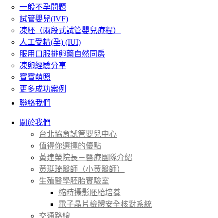
一般不孕問題
試管嬰兒(IVF)
凍胚（兩段式試管嬰兒療程）
人工受精(孕) (IUI)
服用口服排卵藥自然同房
凍卵經驗分享
寶寶萌照
更多成功案例
聯絡我們
關於我們
台北協育試管嬰兒中心
值得你選擇的優點
黃建榮院長－醫療團隊介紹
黃珽琦醫師（小黃醫師）
生殖醫學胚胎實驗室
縮時攝影胚胎培養
電子晶片檢體安全核對系統
交通路線