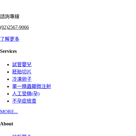
諮詢專線
(02)2567-9066
了解更多
Services
試管嬰兒
胚胎切片
冷凍卵子
單一精蟲顯微注射
人工受精(孕)
不孕症檢查
MORE...
About