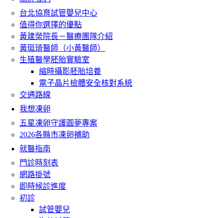
台北協育試管嬰兒中心
值得你選擇的優點
黃建榮院長－醫療團隊介紹
黃珽琦醫師（小黃醫師）
生殖醫學胚胎實驗室
縮時攝影胚胎培養
電子晶片檢體安全核對系統
交通路線
我想凍卵
五星凍卵守護圓夢專案
2026各縣市凍卵補助
就醫指南
門診時刻表
網路掛號
即時候診進度
初診
試管嬰兒