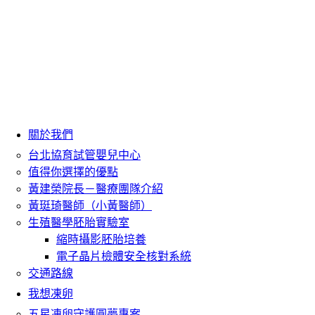
關於我們
台北協育試管嬰兒中心
值得你選擇的優點
黃建榮院長－醫療團隊介紹
黃珽琦醫師（小黃醫師）
生殖醫學胚胎實驗室
縮時攝影胚胎培養
電子晶片檢體安全核對系統
交通路線
我想凍卵
五星凍卵守護圓夢專案