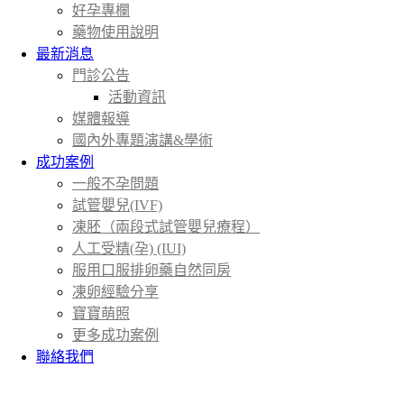
好孕專欄
藥物使用說明
最新消息
門診公告
活動資訊
媒體報導
國內外專題演講&學術
成功案例
一般不孕問題
試管嬰兒(IVF)
凍胚（兩段式試管嬰兒療程）
人工受精(孕) (IUI)
服用口服排卵藥自然同房
凍卵經驗分享
寶寶萌照
更多成功案例
聯絡我們