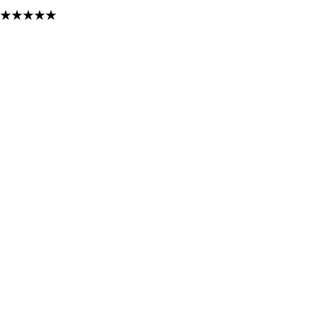
★
★
★
★
★