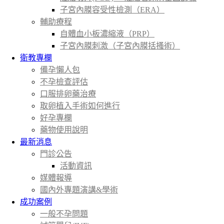
子宮內膜容受性檢測（ERA）
輔助療程
自體血小板濃縮液（PRP）
子宮內膜刺激（子宮內膜括搔術）
衛教專欄
備孕懶人包
不孕檢查評估
口服排卵藥治療
取卵植入手術如何進行
好孕專欄
藥物使用說明
最新消息
門診公告
活動資訊
媒體報導
國內外專題演講&學術
成功案例
一般不孕問題