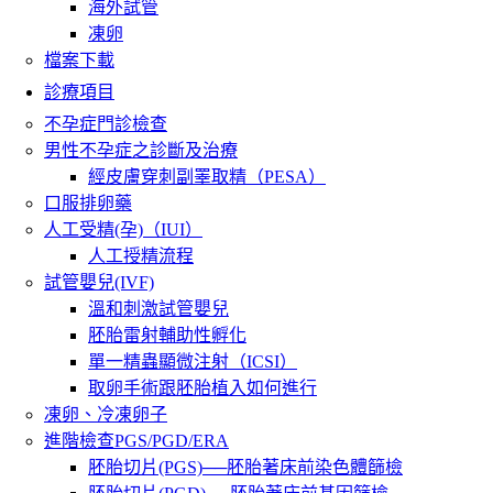
海外試管
凍卵
檔案下載
診療項目
不孕症門診檢查
男性不孕症之診斷及治療
經皮膚穿刺副睪取精（PESA）
口服排卵藥
人工受精(孕)（IUI）
人工授精流程
試管嬰兒(IVF)
溫和刺激試管嬰兒
胚胎雷射輔助性孵化
單一精蟲顯微注射（ICSI）
取卵手術跟胚胎植入如何進行
凍卵、冷凍卵子
進階檢查PGS/PGD/ERA
胚胎切片(PGS)──胚胎著床前染色體篩檢