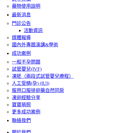
藥物使用說明
最新消息
門診公告
活動資訊
媒體報導
國內外專題演講&學術
成功案例
一般不孕問題
試管嬰兒(IVF)
凍胚（兩段式試管嬰兒療程）
人工受精(孕) (IUI)
服用口服排卵藥自然同房
凍卵經驗分享
寶寶萌照
更多成功案例
聯絡我們
關於我們