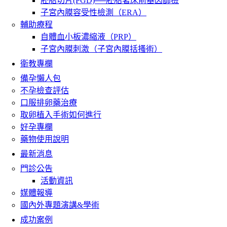
胚胎切片(PGD)──胚胎著床前基因篩檢
子宮內膜容受性檢測（ERA）
輔助療程
自體血小板濃縮液（PRP）
子宮內膜刺激（子宮內膜括搔術）
衛教專欄
備孕懶人包
不孕檢查評估
口服排卵藥治療
取卵植入手術如何進行
好孕專欄
藥物使用說明
最新消息
門診公告
活動資訊
媒體報導
國內外專題演講&學術
成功案例