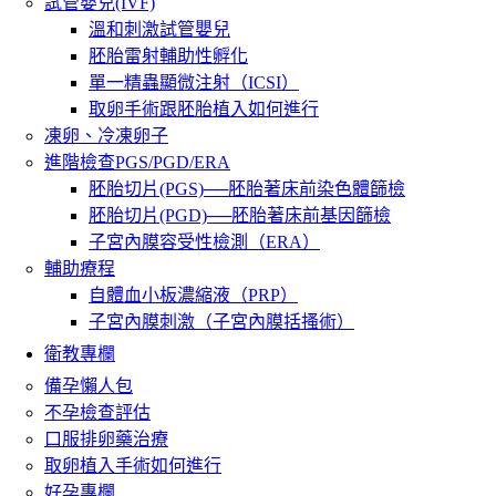
試管嬰兒(IVF)
溫和刺激試管嬰兒
胚胎雷射輔助性孵化
單一精蟲顯微注射（ICSI）
取卵手術跟胚胎植入如何進行
凍卵、冷凍卵子
進階檢查PGS/PGD/ERA
胚胎切片(PGS)──胚胎著床前染色體篩檢
胚胎切片(PGD)──胚胎著床前基因篩檢
子宮內膜容受性檢測（ERA）
輔助療程
自體血小板濃縮液（PRP）
子宮內膜刺激（子宮內膜括搔術）
衛教專欄
備孕懶人包
不孕檢查評估
口服排卵藥治療
取卵植入手術如何進行
好孕專欄