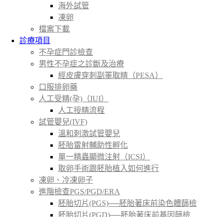
海外試管
凍卵
檔案下載
診療項目
不孕症門診檢查
男性不孕症之診斷及治療
經皮膚穿刺副睪取精（PESA）
口服排卵藥
人工受精(孕)（IUI）
人工授精流程
試管嬰兒(IVF)
溫和刺激試管嬰兒
胚胎雷射輔助性孵化
單一精蟲顯微注射（ICSI）
取卵手術跟胚胎植入如何進行
凍卵、冷凍卵子
進階檢查PGS/PGD/ERA
胚胎切片(PGS)──胚胎著床前染色體篩檢
胚胎切片(PGD)──胚胎著床前基因篩檢