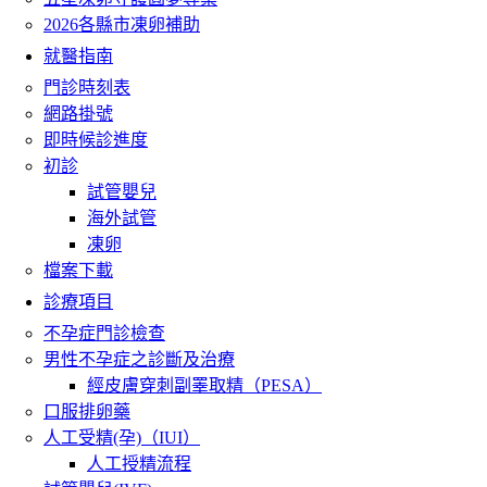
2026各縣市凍卵補助
就醫指南
門診時刻表
網路掛號
即時候診進度
初診
試管嬰兒
海外試管
凍卵
檔案下載
診療項目
不孕症門診檢查
男性不孕症之診斷及治療
經皮膚穿刺副睪取精（PESA）
口服排卵藥
人工受精(孕)（IUI）
人工授精流程