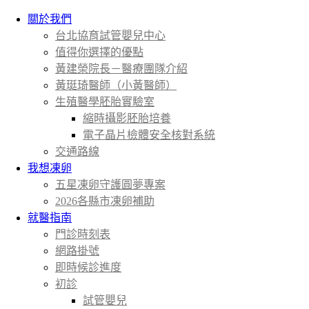
關於我們
台北協育試管嬰兒中心
值得你選擇的優點
黃建榮院長－醫療團隊介紹
黃珽琦醫師（小黃醫師）
生殖醫學胚胎實驗室
縮時攝影胚胎培養
電子晶片檢體安全核對系統
交通路線
我想凍卵
五星凍卵守護圓夢專案
2026各縣市凍卵補助
就醫指南
門診時刻表
網路掛號
即時候診進度
初診
試管嬰兒