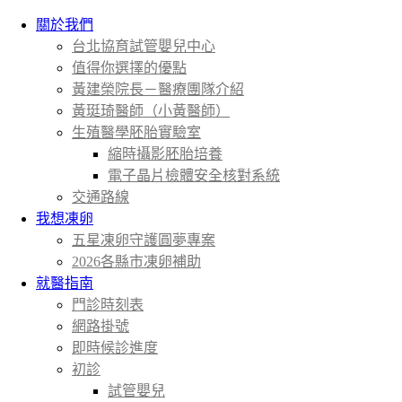
關於我們
台北協育試管嬰兒中心
值得你選擇的優點
黃建榮院長－醫療團隊介紹
黃珽琦醫師（小黃醫師）
生殖醫學胚胎實驗室
縮時攝影胚胎培養
電子晶片檢體安全核對系統
交通路線
我想凍卵
五星凍卵守護圓夢專案
2026各縣市凍卵補助
就醫指南
門診時刻表
網路掛號
即時候診進度
初診
試管嬰兒