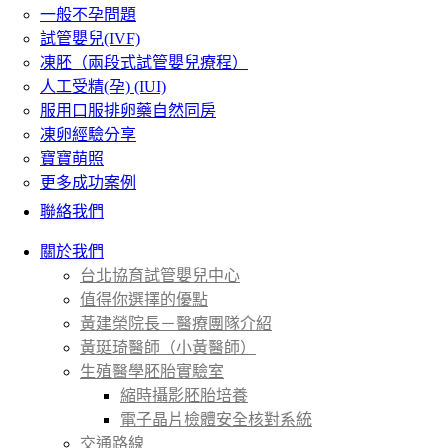
一般不孕問題
試管嬰兒(IVF)
凍胚（兩段式試管嬰兒療程）
人工受精(孕) (IUI)
服用口服排卵藥自然同房
凍卵經驗分享
寶寶萌照
更多成功案例
聯絡我們
關於我們
台北協育試管嬰兒中心
值得你選擇的優點
黃建榮院長－醫療團隊介紹
黃珽琦醫師（小黃醫師）
生殖醫學胚胎實驗室
縮時攝影胚胎培養
電子晶片檢體安全核對系統
交通路線