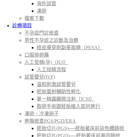
海外試管
凍卵
檔案下載
診療項目
不孕症門診檢查
男性不孕症之診斷及治療
經皮膚穿刺副睪取精（PESA）
口服排卵藥
人工受精(孕)（IUI）
人工授精流程
試管嬰兒(IVF)
溫和刺激試管嬰兒
胚胎雷射輔助性孵化
單一精蟲顯微注射（ICSI）
取卵手術跟胚胎植入如何進行
凍卵、冷凍卵子
進階檢查PGS/PGD/ERA
胚胎切片(PGS)──胚胎著床前染色體篩檢
胚胎切片(PGD)──胚胎著床前基因篩檢