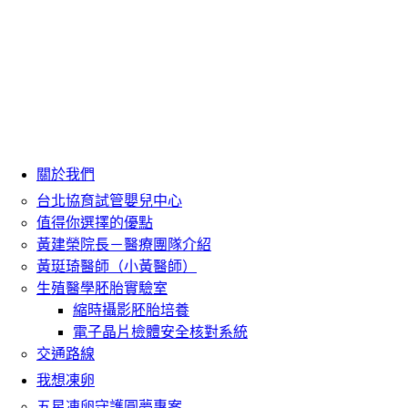
關於我們
台北協育試管嬰兒中心
值得你選擇的優點
黃建榮院長－醫療團隊介紹
黃珽琦醫師（小黃醫師）
生殖醫學胚胎實驗室
縮時攝影胚胎培養
電子晶片檢體安全核對系統
交通路線
我想凍卵
五星凍卵守護圓夢專案