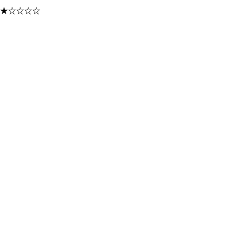
★
☆
☆
☆
☆