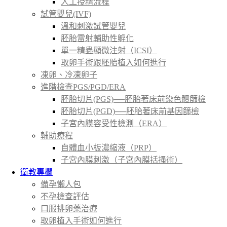
人工授精流程
試管嬰兒(IVF)
溫和刺激試管嬰兒
胚胎雷射輔助性孵化
單一精蟲顯微注射（ICSI）
取卵手術跟胚胎植入如何進行
凍卵、冷凍卵子
進階檢查PGS/PGD/ERA
胚胎切片(PGS)──胚胎著床前染色體篩檢
胚胎切片(PGD)──胚胎著床前基因篩檢
子宮內膜容受性檢測（ERA）
輔助療程
自體血小板濃縮液（PRP）
子宮內膜刺激（子宮內膜括搔術）
衛教專欄
備孕懶人包
不孕檢查評估
口服排卵藥治療
取卵植入手術如何進行