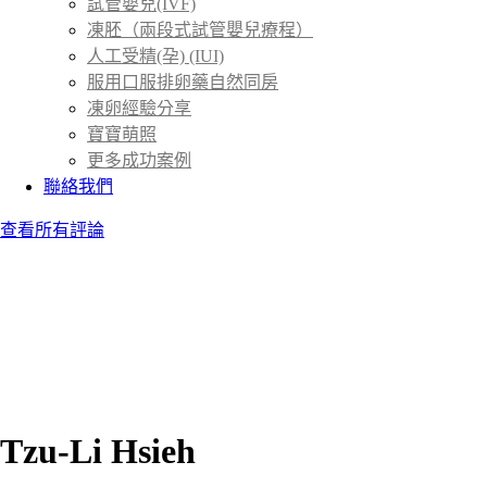
試管嬰兒(IVF)
凍胚（兩段式試管嬰兒療程）
人工受精(孕) (IUI)
服用口服排卵藥自然同房
凍卵經驗分享
寶寶萌照
更多成功案例
聯絡我們
查看所有評論
Tzu-Li Hsieh