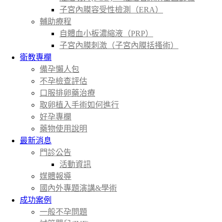
子宮內膜容受性檢測（ERA）
輔助療程
自體血小板濃縮液（PRP）
子宮內膜刺激（子宮內膜括搔術）
衛教專欄
備孕懶人包
不孕檢查評估
口服排卵藥治療
取卵植入手術如何進行
好孕專欄
藥物使用說明
最新消息
門診公告
活動資訊
媒體報導
國內外專題演講&學術
成功案例
一般不孕問題