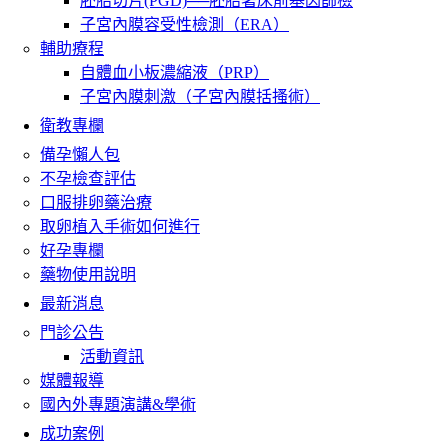
胚胎切片(PGD)──胚胎著床前基因篩檢
子宮內膜容受性檢測（ERA）
輔助療程
自體血小板濃縮液（PRP）
子宮內膜刺激（子宮內膜括搔術）
衛教專欄
備孕懶人包
不孕檢查評估
口服排卵藥治療
取卵植入手術如何進行
好孕專欄
藥物使用說明
最新消息
門診公告
活動資訊
媒體報導
國內外專題演講&學術
成功案例