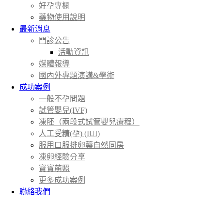
好孕專欄
藥物使用說明
最新消息
門診公告
活動資訊
媒體報導
國內外專題演講&學術
成功案例
一般不孕問題
試管嬰兒(IVF)
凍胚（兩段式試管嬰兒療程）
人工受精(孕) (IUI)
服用口服排卵藥自然同房
凍卵經驗分享
寶寶萌照
更多成功案例
聯絡我們