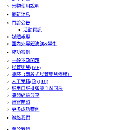
藥物使用說明
最新消息
門診公告
活動資訊
媒體報導
國內外專題演講&學術
成功案例
一般不孕問題
試管嬰兒(IVF)
凍胚（兩段式試管嬰兒療程）
人工受精(孕) (IUI)
服用口服排卵藥自然同房
凍卵經驗分享
寶寶萌照
更多成功案例
聯絡我們
關於我們