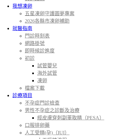
我想凍卵
五星凍卵守護圓夢專案
2026各縣市凍卵補助
就醫指南
門診時刻表
網路掛號
即時候診進度
初診
試管嬰兒
海外試管
凍卵
檔案下載
診療項目
不孕症門診檢查
男性不孕症之診斷及治療
經皮膚穿刺副睪取精（PESA）
口服排卵藥
人工受精(孕)（IUI）