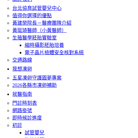
台北協育試管嬰兒中心
值得你選擇的優點
黃建榮院長－醫療團隊介紹
黃珽琦醫師（小黃醫師）
生殖醫學胚胎實驗室
縮時攝影胚胎培養
電子晶片檢體安全核對系統
交通路線
我想凍卵
五星凍卵守護圓夢專案
2026各縣市凍卵補助
就醫指南
門診時刻表
網路掛號
即時候診進度
初診
試管嬰兒