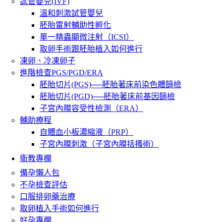
試管嬰兒(IVF)
溫和刺激試管嬰兒
胚胎雷射輔助性孵化
單一精蟲顯微注射（ICSI）
取卵手術跟胚胎植入如何進行
凍卵、冷凍卵子
進階檢查PGS/PGD/ERA
胚胎切片(PGS)──胚胎著床前染色體篩檢
胚胎切片(PGD)──胚胎著床前基因篩檢
子宮內膜容受性檢測（ERA）
輔助療程
自體血小板濃縮液（PRP）
子宮內膜刺激（子宮內膜括搔術）
衛教專欄
備孕懶人包
不孕檢查評估
口服排卵藥治療
取卵植入手術如何進行
好孕專欄