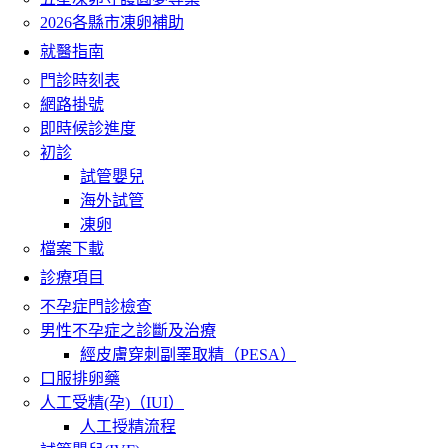
2026各縣市凍卵補助
就醫指南
門診時刻表
網路掛號
即時候診進度
初診
試管嬰兒
海外試管
凍卵
檔案下載
診療項目
不孕症門診檢查
男性不孕症之診斷及治療
經皮膚穿刺副睪取精（PESA）
口服排卵藥
人工受精(孕)（IUI）
人工授精流程