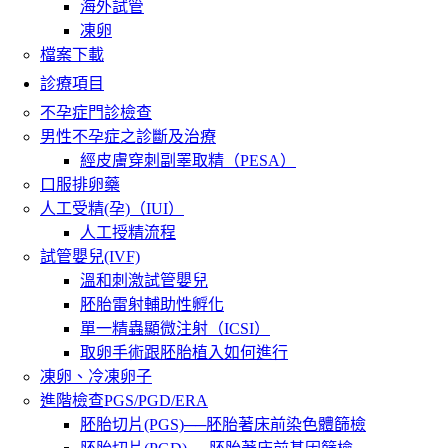
海外試管
凍卵
檔案下載
診療項目
不孕症門診檢查
男性不孕症之診斷及治療
經皮膚穿刺副睪取精（PESA）
口服排卵藥
人工受精(孕)（IUI）
人工授精流程
試管嬰兒(IVF)
溫和刺激試管嬰兒
胚胎雷射輔助性孵化
單一精蟲顯微注射（ICSI）
取卵手術跟胚胎植入如何進行
凍卵、冷凍卵子
進階檢查PGS/PGD/ERA
胚胎切片(PGS)──胚胎著床前染色體篩檢