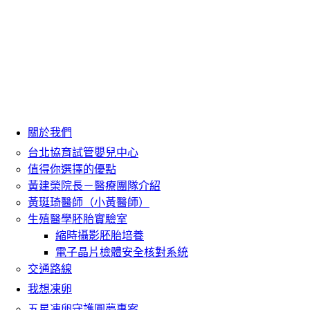
關於我們
台北協育試管嬰兒中心
值得你選擇的優點
黃建榮院長－醫療團隊介紹
黃珽琦醫師（小黃醫師）
生殖醫學胚胎實驗室
縮時攝影胚胎培養
電子晶片檢體安全核對系統
交通路線
我想凍卵
五星凍卵守護圓夢專案