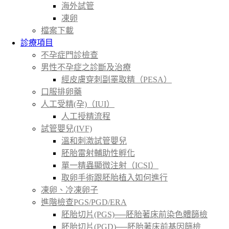
海外試管
凍卵
檔案下載
診療項目
不孕症門診檢查
男性不孕症之診斷及治療
經皮膚穿刺副睪取精（PESA）
口服排卵藥
人工受精(孕)（IUI）
人工授精流程
試管嬰兒(IVF)
溫和刺激試管嬰兒
胚胎雷射輔助性孵化
單一精蟲顯微注射（ICSI）
取卵手術跟胚胎植入如何進行
凍卵、冷凍卵子
進階檢查PGS/PGD/ERA
胚胎切片(PGS)──胚胎著床前染色體篩檢
胚胎切片(PGD)──胚胎著床前基因篩檢