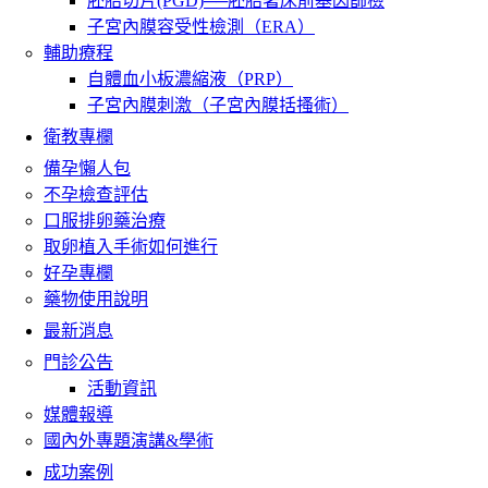
胚胎切片(PGD)──胚胎著床前基因篩檢
子宮內膜容受性檢測（ERA）
輔助療程
自體血小板濃縮液（PRP）
子宮內膜刺激（子宮內膜括搔術）
衛教專欄
備孕懶人包
不孕檢查評估
口服排卵藥治療
取卵植入手術如何進行
好孕專欄
藥物使用說明
最新消息
門診公告
活動資訊
媒體報導
國內外專題演講&學術
成功案例