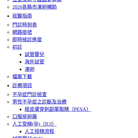
2026各縣市凍卵補助
就醫指南
門診時刻表
網路掛號
即時候診進度
初診
試管嬰兒
海外試管
凍卵
檔案下載
診療項目
不孕症門診檢查
男性不孕症之診斷及治療
經皮膚穿刺副睪取精（PESA）
口服排卵藥
人工受精(孕)（IUI）
人工授精流程