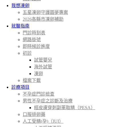
我想凍卵
五星凍卵守護圓夢專案
2026各縣市凍卵補助
就醫指南
門診時刻表
網路掛號
即時候診進度
初診
試管嬰兒
海外試管
凍卵
檔案下載
診療項目
不孕症門診檢查
男性不孕症之診斷及治療
經皮膚穿刺副睪取精（PESA）
口服排卵藥
人工受精(孕)（IUI）