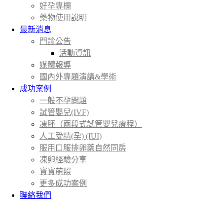
好孕專欄
藥物使用說明
最新消息
門診公告
活動資訊
媒體報導
國內外專題演講&學術
成功案例
一般不孕問題
試管嬰兒(IVF)
凍胚（兩段式試管嬰兒療程）
人工受精(孕) (IUI)
服用口服排卵藥自然同房
凍卵經驗分享
寶寶萌照
更多成功案例
聯絡我們