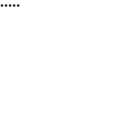
★
★
★
★
★