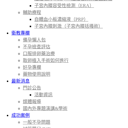
子宮內膜容受性檢測（ERA）
輔助療程
自體血小板濃縮液（PRP）
子宮內膜刺激（子宮內膜括搔術）
衛教專欄
備孕懶人包
不孕檢查評估
口服排卵藥治療
取卵植入手術如何進行
好孕專欄
藥物使用說明
最新消息
門診公告
活動資訊
媒體報導
國內外專題演講&學術
成功案例
一般不孕問題