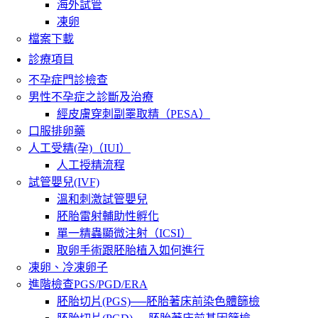
海外試管
凍卵
檔案下載
診療項目
不孕症門診檢查
男性不孕症之診斷及治療
經皮膚穿刺副睪取精（PESA）
口服排卵藥
人工受精(孕)（IUI）
人工授精流程
試管嬰兒(IVF)
溫和刺激試管嬰兒
胚胎雷射輔助性孵化
單一精蟲顯微注射（ICSI）
取卵手術跟胚胎植入如何進行
凍卵、冷凍卵子
進階檢查PGS/PGD/ERA
胚胎切片(PGS)──胚胎著床前染色體篩檢