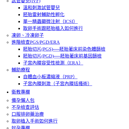
試管嬰兒(IVF)
溫和刺激試管嬰兒
胚胎雷射輔助性孵化
單一精蟲顯微注射（ICSI）
取卵手術跟胚胎植入如何進行
凍卵、冷凍卵子
進階檢查PGS/PGD/ERA
胚胎切片(PGS)──胚胎著床前染色體篩檢
胚胎切片(PGD)──胚胎著床前基因篩檢
子宮內膜容受性檢測（ERA）
輔助療程
自體血小板濃縮液（PRP）
子宮內膜刺激（子宮內膜括搔術）
衛教專欄
備孕懶人包
不孕檢查評估
口服排卵藥治療
取卵植入手術如何進行
好孕專欄