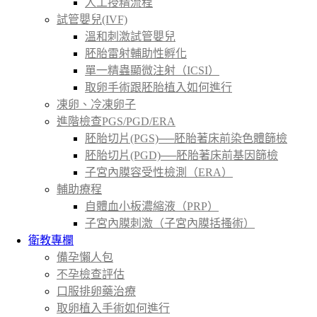
人工授精流程
試管嬰兒(IVF)
溫和刺激試管嬰兒
胚胎雷射輔助性孵化
單一精蟲顯微注射（ICSI）
取卵手術跟胚胎植入如何進行
凍卵、冷凍卵子
進階檢查PGS/PGD/ERA
胚胎切片(PGS)──胚胎著床前染色體篩檢
胚胎切片(PGD)──胚胎著床前基因篩檢
子宮內膜容受性檢測（ERA）
輔助療程
自體血小板濃縮液（PRP）
子宮內膜刺激（子宮內膜括搔術）
衛教專欄
備孕懶人包
不孕檢查評估
口服排卵藥治療
取卵植入手術如何進行