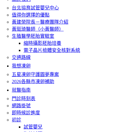
台北協育試管嬰兒中心
值得你選擇的優點
黃建榮院長－醫療團隊介紹
黃珽琦醫師（小黃醫師）
生殖醫學胚胎實驗室
縮時攝影胚胎培養
電子晶片檢體安全核對系統
交通路線
我想凍卵
五星凍卵守護圓夢專案
2026各縣市凍卵補助
就醫指南
門診時刻表
網路掛號
即時候診進度
初診
試管嬰兒