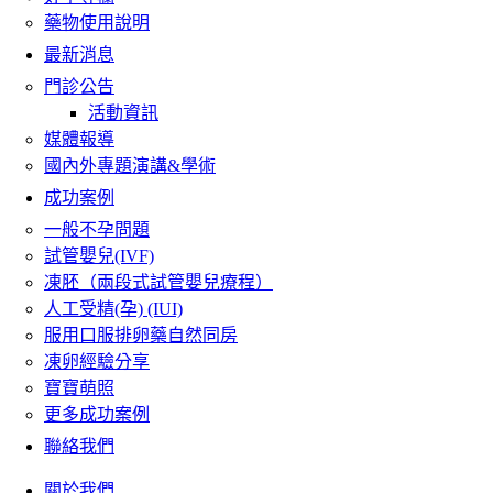
藥物使用說明
最新消息
門診公告
活動資訊
媒體報導
國內外專題演講&學術
成功案例
一般不孕問題
試管嬰兒(IVF)
凍胚（兩段式試管嬰兒療程）
人工受精(孕) (IUI)
服用口服排卵藥自然同房
凍卵經驗分享
寶寶萌照
更多成功案例
聯絡我們
關於我們