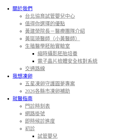
關於我們
台北協育試管嬰兒中心
值得你選擇的優點
黃建榮院長－醫療團隊介紹
黃珽琦醫師（小黃醫師）
生殖醫學胚胎實驗室
縮時攝影胚胎培養
電子晶片檢體安全核對系統
交通路線
我想凍卵
五星凍卵守護圓夢專案
2026各縣市凍卵補助
就醫指南
門診時刻表
網路掛號
即時候診進度
初診
試管嬰兒