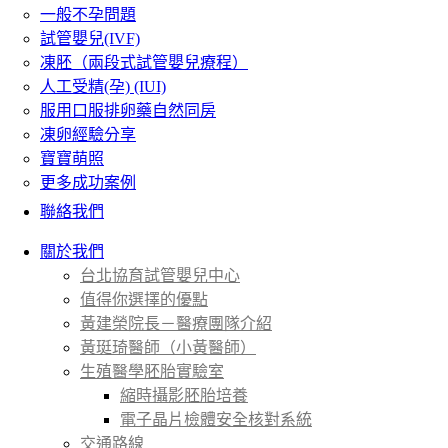
一般不孕問題
試管嬰兒(IVF)
凍胚（兩段式試管嬰兒療程）
人工受精(孕) (IUI)
服用口服排卵藥自然同房
凍卵經驗分享
寶寶萌照
更多成功案例
聯絡我們
關於我們
台北協育試管嬰兒中心
值得你選擇的優點
黃建榮院長－醫療團隊介紹
黃珽琦醫師（小黃醫師）
生殖醫學胚胎實驗室
縮時攝影胚胎培養
電子晶片檢體安全核對系統
交通路線