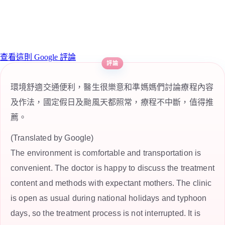
查看這則 Google 評論
環境舒適交通便利，醫生很樂意和準媽媽們討論療程內容
及作法，國定假日及颱風天都照常，療程不中斷，值得推
薦。
(Translated by Google)
The environment is comfortable and transportation is
convenient. The doctor is happy to discuss the treatment
content and methods with expectant mothers. The clinic
is open as usual during national holidays and typhoon
days, so the treatment process is not interrupted. It is