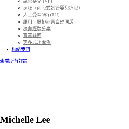
試管嬰兒(IVF)
凍胚（兩段式試管嬰兒療程）
人工受精(孕) (IUI)
服用口服排卵藥自然同房
凍卵經驗分享
寶寶萌照
更多成功案例
聯絡我們
查看所有評論
Michelle Lee