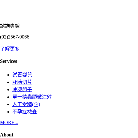
諮詢專線
(02)2567-9066
了解更多
Services
試管嬰兒
胚胎切片
冷凍卵子
單一精蟲顯微注射
人工受精(孕)
不孕症檢查
MORE...
About