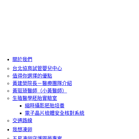
關於我們
台北協育試管嬰兒中心
值得你選擇的優點
黃建榮院長－醫療團隊介紹
黃珽琦醫師（小黃醫師）
生殖醫學胚胎實驗室
縮時攝影胚胎培養
電子晶片檢體安全核對系統
交通路線
我想凍卵
五星凍卵守護圓夢專案