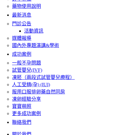
藥物使用說明
最新消息
門診公告
活動資訊
媒體報導
國內外專題演講&學術
成功案例
一般不孕問題
試管嬰兒(IVF)
凍胚（兩段式試管嬰兒療程）
人工受精(孕) (IUI)
服用口服排卵藥自然同房
凍卵經驗分享
寶寶萌照
更多成功案例
聯絡我們
關於我們