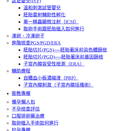
試管嬰兒(IVF)
溫和刺激試管嬰兒
胚胎雷射輔助性孵化
單一精蟲顯微注射（ICSI）
取卵手術跟胚胎植入如何進行
凍卵、冷凍卵子
進階檢查PGS/PGD/ERA
胚胎切片(PGS)──胚胎著床前染色體篩檢
胚胎切片(PGD)──胚胎著床前基因篩檢
子宮內膜容受性檢測（ERA）
輔助療程
自體血小板濃縮液（PRP）
子宮內膜刺激（子宮內膜括搔術）
衛教專欄
備孕懶人包
不孕檢查評估
口服排卵藥治療
取卵植入手術如何進行
好孕專欄