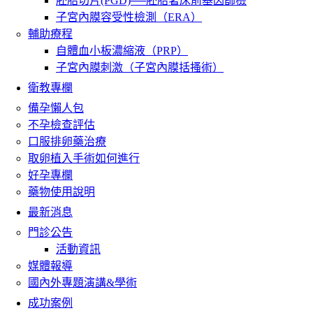
胚胎切片(PGD)──胚胎著床前基因篩檢
子宮內膜容受性檢測（ERA）
輔助療程
自體血小板濃縮液（PRP）
子宮內膜刺激（子宮內膜括搔術）
衛教專欄
備孕懶人包
不孕檢查評估
口服排卵藥治療
取卵植入手術如何進行
好孕專欄
藥物使用說明
最新消息
門診公告
活動資訊
媒體報導
國內外專題演講&學術
成功案例