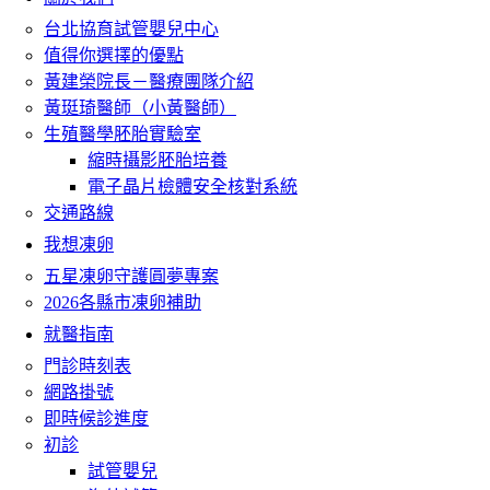
台北協育試管嬰兒中心
值得你選擇的優點
黃建榮院長－醫療團隊介紹
黃珽琦醫師（小黃醫師）
生殖醫學胚胎實驗室
縮時攝影胚胎培養
電子晶片檢體安全核對系統
交通路線
我想凍卵
五星凍卵守護圓夢專案
2026各縣市凍卵補助
就醫指南
門診時刻表
網路掛號
即時候診進度
初診
試管嬰兒