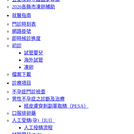
2026各縣市凍卵補助
就醫指南
門診時刻表
網路掛號
即時候診進度
初診
試管嬰兒
海外試管
凍卵
檔案下載
診療項目
不孕症門診檢查
男性不孕症之診斷及治療
經皮膚穿刺副睪取精（PESA）
口服排卵藥
人工受精(孕)（IUI）
人工授精流程