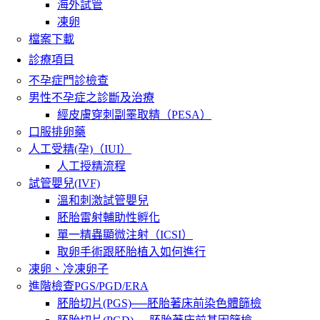
海外試管
凍卵
檔案下載
診療項目
不孕症門診檢查
男性不孕症之診斷及治療
經皮膚穿刺副睪取精（PESA）
口服排卵藥
人工受精(孕)（IUI）
人工授精流程
試管嬰兒(IVF)
溫和刺激試管嬰兒
胚胎雷射輔助性孵化
單一精蟲顯微注射（ICSI）
取卵手術跟胚胎植入如何進行
凍卵、冷凍卵子
進階檢查PGS/PGD/ERA
胚胎切片(PGS)──胚胎著床前染色體篩檢