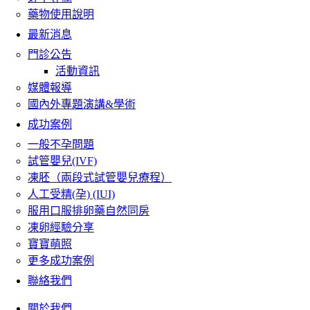
藥物使用說明
最新消息
門診公告
活動資訊
媒體報導
國內外專題演講&學術
成功案例
一般不孕問題
試管嬰兒(IVF)
凍胚（兩段式試管嬰兒療程）
人工受精(孕) (IUI)
服用口服排卵藥自然同房
凍卵經驗分享
寶寶萌照
更多成功案例
聯絡我們
關於我們