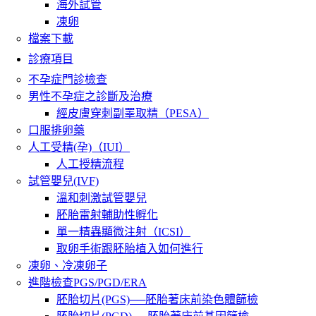
海外試管
凍卵
檔案下載
診療項目
不孕症門診檢查
男性不孕症之診斷及治療
經皮膚穿刺副睪取精（PESA）
口服排卵藥
人工受精(孕)（IUI）
人工授精流程
試管嬰兒(IVF)
溫和刺激試管嬰兒
胚胎雷射輔助性孵化
單一精蟲顯微注射（ICSI）
取卵手術跟胚胎植入如何進行
凍卵、冷凍卵子
進階檢查PGS/PGD/ERA
胚胎切片(PGS)──胚胎著床前染色體篩檢