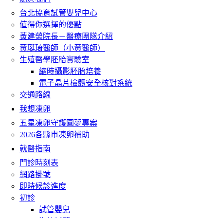
台北協育試管嬰兒中心
值得你選擇的優點
黃建榮院長－醫療團隊介紹
黃珽琦醫師（小黃醫師）
生殖醫學胚胎實驗室
縮時攝影胚胎培養
電子晶片檢體安全核對系統
交通路線
我想凍卵
五星凍卵守護圓夢專案
2026各縣市凍卵補助
就醫指南
門診時刻表
網路掛號
即時候診進度
初診
試管嬰兒