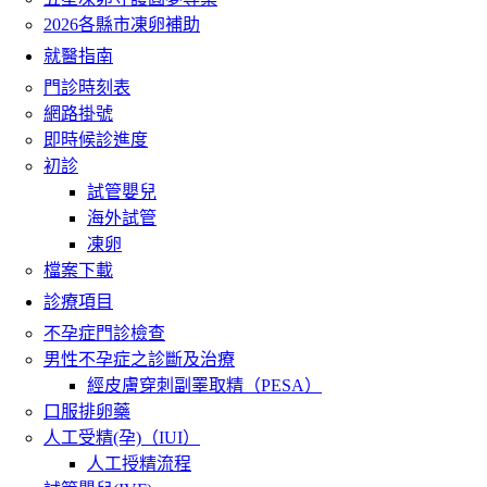
2026各縣市凍卵補助
就醫指南
門診時刻表
網路掛號
即時候診進度
初診
試管嬰兒
海外試管
凍卵
檔案下載
診療項目
不孕症門診檢查
男性不孕症之診斷及治療
經皮膚穿刺副睪取精（PESA）
口服排卵藥
人工受精(孕)（IUI）
人工授精流程