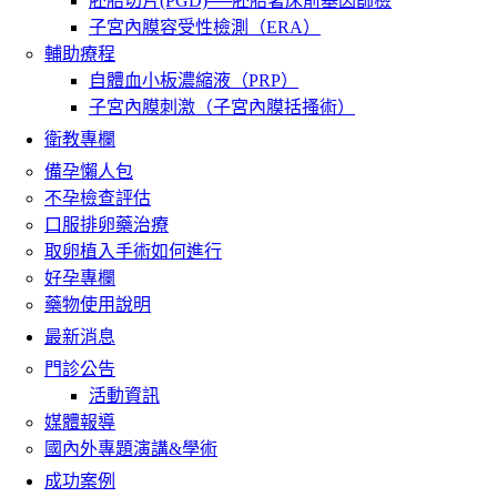
胚胎切片(PGD)──胚胎著床前基因篩檢
子宮內膜容受性檢測（ERA）
輔助療程
自體血小板濃縮液（PRP）
子宮內膜刺激（子宮內膜括搔術）
衛教專欄
備孕懶人包
不孕檢查評估
口服排卵藥治療
取卵植入手術如何進行
好孕專欄
藥物使用說明
最新消息
門診公告
活動資訊
媒體報導
國內外專題演講&學術
成功案例