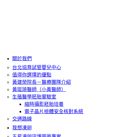
關於我們
台北協育試管嬰兒中心
值得你選擇的優點
黃建榮院長－醫療團隊介紹
黃珽琦醫師（小黃醫師）
生殖醫學胚胎實驗室
縮時攝影胚胎培養
電子晶片檢體安全核對系統
交通路線
我想凍卵
五星凍卵守護圓夢專案