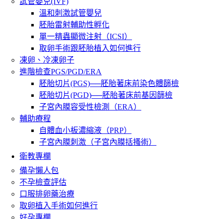
試管嬰兒(IVF)
溫和刺激試管嬰兒
胚胎雷射輔助性孵化
單一精蟲顯微注射（ICSI）
取卵手術跟胚胎植入如何進行
凍卵、冷凍卵子
進階檢查PGS/PGD/ERA
胚胎切片(PGS)──胚胎著床前染色體篩檢
胚胎切片(PGD)──胚胎著床前基因篩檢
子宮內膜容受性檢測（ERA）
輔助療程
自體血小板濃縮液（PRP）
子宮內膜刺激（子宮內膜括搔術）
衛教專欄
備孕懶人包
不孕檢查評估
口服排卵藥治療
取卵植入手術如何進行
好孕專欄