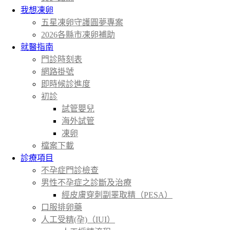
我想凍卵
五星凍卵守護圓夢專案
2026各縣市凍卵補助
就醫指南
門診時刻表
網路掛號
即時候診進度
初診
試管嬰兒
海外試管
凍卵
檔案下載
診療項目
不孕症門診檢查
男性不孕症之診斷及治療
經皮膚穿刺副睪取精（PESA）
口服排卵藥
人工受精(孕)（IUI）