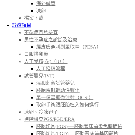
海外試管
凍卵
檔案下載
診療項目
不孕症門診檢查
男性不孕症之診斷及治療
經皮膚穿刺副睪取精（PESA）
口服排卵藥
人工受精(孕)（IUI）
人工授精流程
試管嬰兒(IVF)
溫和刺激試管嬰兒
胚胎雷射輔助性孵化
單一精蟲顯微注射（ICSI）
取卵手術跟胚胎植入如何進行
凍卵、冷凍卵子
進階檢查PGS/PGD/ERA
胚胎切片(PGS)──胚胎著床前染色體篩檢
胚胎切片(PGD)──胚胎著床前基因篩檢