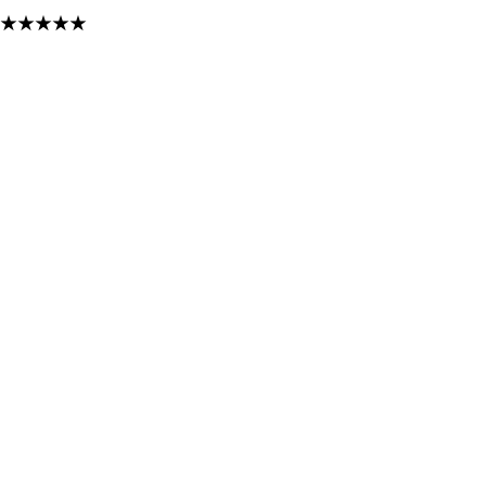
★
★
★
★
★