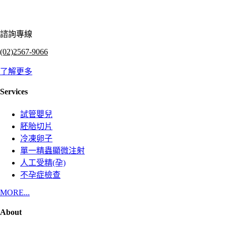
諮詢專線
(02)2567-9066
了解更多
Services
試管嬰兒
胚胎切片
冷凍卵子
單一精蟲顯微注射
人工受精(孕)
不孕症檢查
MORE...
About