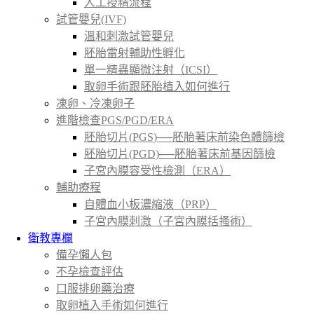
人工授精流程
試管嬰兒(IVF)
溫和刺激試管嬰兒
胚胎雷射輔助性孵化
單一精蟲顯微注射（ICSI）
取卵手術跟胚胎植入如何進行
凍卵、冷凍卵子
進階檢查PGS/PGD/ERA
胚胎切片(PGS)──胚胎著床前染色體篩檢
胚胎切片(PGD)──胚胎著床前基因篩檢
子宮內膜容受性檢測（ERA）
輔助療程
自體血小板濃縮液（PRP）
子宮內膜刺激（子宮內膜括搔術）
衛教專欄
備孕懶人包
不孕檢查評估
口服排卵藥治療
取卵植入手術如何進行