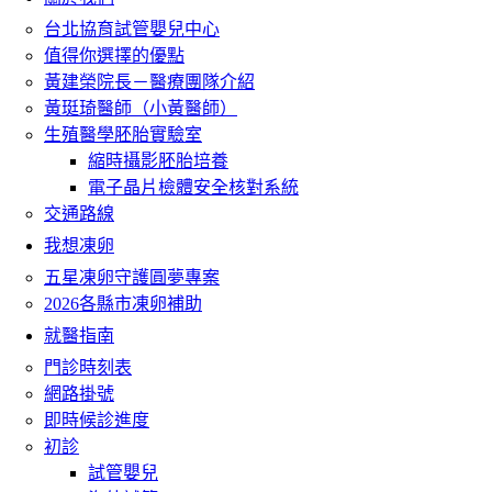
台北協育試管嬰兒中心
值得你選擇的優點
黃建榮院長－醫療團隊介紹
黃珽琦醫師（小黃醫師）
生殖醫學胚胎實驗室
縮時攝影胚胎培養
電子晶片檢體安全核對系統
交通路線
我想凍卵
五星凍卵守護圓夢專案
2026各縣市凍卵補助
就醫指南
門診時刻表
網路掛號
即時候診進度
初診
試管嬰兒