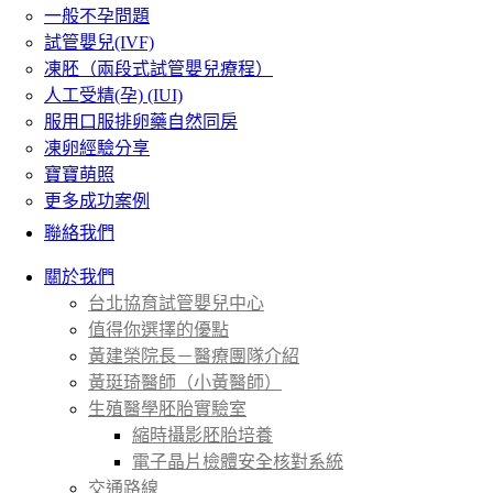
一般不孕問題
試管嬰兒(IVF)
凍胚（兩段式試管嬰兒療程）
人工受精(孕) (IUI)
服用口服排卵藥自然同房
凍卵經驗分享
寶寶萌照
更多成功案例
聯絡我們
關於我們
台北協育試管嬰兒中心
值得你選擇的優點
黃建榮院長－醫療團隊介紹
黃珽琦醫師（小黃醫師）
生殖醫學胚胎實驗室
縮時攝影胚胎培養
電子晶片檢體安全核對系統
交通路線