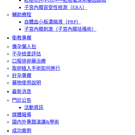
胚胎切片(PGD)──胚胎著床前基因篩檢
子宮內膜容受性檢測（ERA）
輔助療程
自體血小板濃縮液（PRP）
子宮內膜刺激（子宮內膜括搔術）
衛教專欄
備孕懶人包
不孕檢查評估
口服排卵藥治療
取卵植入手術如何進行
好孕專欄
藥物使用說明
最新消息
門診公告
活動資訊
媒體報導
國內外專題演講&學術
成功案例