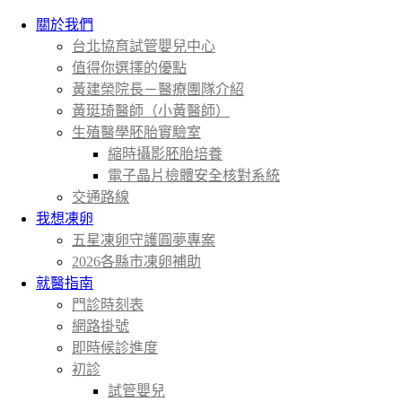
關於我們
台北協育試管嬰兒中心
值得你選擇的優點
黃建榮院長－醫療團隊介紹
黃珽琦醫師（小黃醫師）
生殖醫學胚胎實驗室
縮時攝影胚胎培養
電子晶片檢體安全核對系統
交通路線
我想凍卵
五星凍卵守護圓夢專案
2026各縣市凍卵補助
就醫指南
門診時刻表
網路掛號
即時候診進度
初診
試管嬰兒