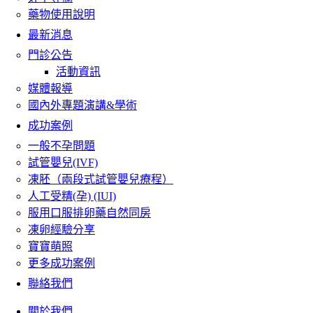
藥物使用說明
最新消息
門診公告
活動資訊
媒體報導
國內外專題演講&學術
成功案例
一般不孕問題
試管嬰兒(IVF)
凍胚（兩段式試管嬰兒療程）
人工受精(孕) (IUI)
服用口服排卵藥自然同房
凍卵經驗分享
寶寶萌照
更多成功案例
聯絡我們
關於我們