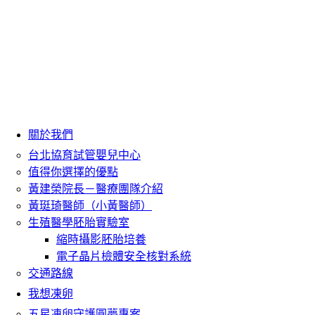
關於我們
台北協育試管嬰兒中心
值得你選擇的優點
黃建榮院長－醫療團隊介紹
黃珽琦醫師（小黃醫師）
生殖醫學胚胎實驗室
縮時攝影胚胎培養
電子晶片檢體安全核對系統
交通路線
我想凍卵
五星凍卵守護圓夢專案