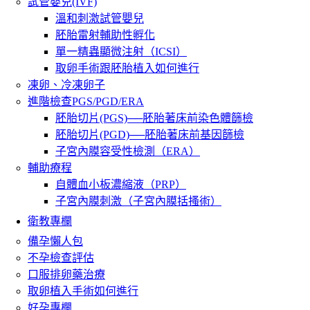
試管嬰兒(IVF)
溫和刺激試管嬰兒
胚胎雷射輔助性孵化
單一精蟲顯微注射（ICSI）
取卵手術跟胚胎植入如何進行
凍卵、冷凍卵子
進階檢查PGS/PGD/ERA
胚胎切片(PGS)──胚胎著床前染色體篩檢
胚胎切片(PGD)──胚胎著床前基因篩檢
子宮內膜容受性檢測（ERA）
輔助療程
自體血小板濃縮液（PRP）
子宮內膜刺激（子宮內膜括搔術）
衛教專欄
備孕懶人包
不孕檢查評估
口服排卵藥治療
取卵植入手術如何進行
好孕專欄