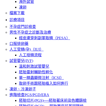
海外試管
凍卵
檔案下載
診療項目
不孕症門診檢查
男性不孕症之診斷及治療
經皮膚穿刺副睪取精（PESA）
口服排卵藥
人工受精(孕)（IUI）
人工授精流程
試管嬰兒(IVF)
溫和刺激試管嬰兒
胚胎雷射輔助性孵化
單一精蟲顯微注射（ICSI）
取卵手術跟胚胎植入如何進行
凍卵、冷凍卵子
進階檢查PGS/PGD/ERA
胚胎切片(PGS)──胚胎著床前染色體篩檢