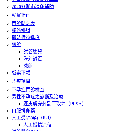
2026各縣市凍卵補助
就醫指南
門診時刻表
網路掛號
即時候診進度
初診
試管嬰兒
海外試管
凍卵
檔案下載
診療項目
不孕症門診檢查
男性不孕症之診斷及治療
經皮膚穿刺副睪取精（PESA）
口服排卵藥
人工受精(孕)（IUI）
人工授精流程