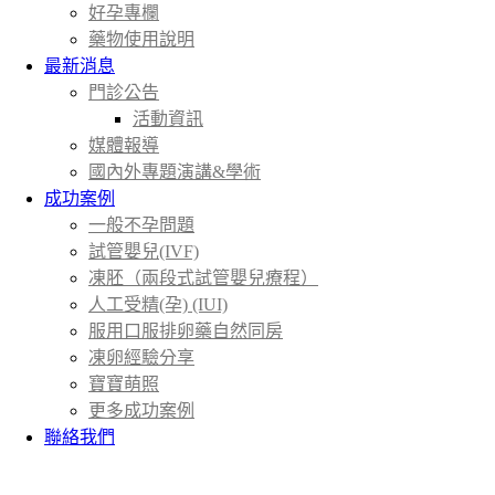
好孕專欄
藥物使用說明
最新消息
門診公告
活動資訊
媒體報導
國內外專題演講&學術
成功案例
一般不孕問題
試管嬰兒(IVF)
凍胚（兩段式試管嬰兒療程）
人工受精(孕) (IUI)
服用口服排卵藥自然同房
凍卵經驗分享
寶寶萌照
更多成功案例
聯絡我們