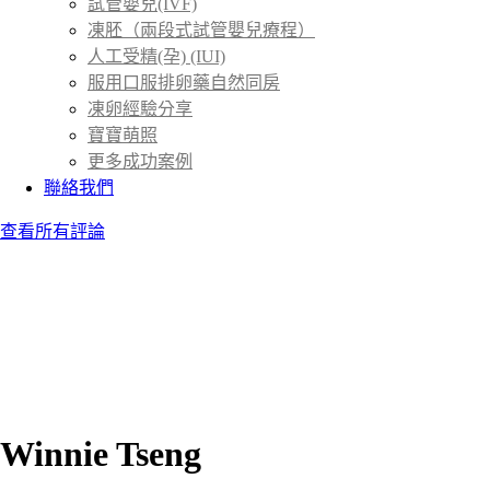
試管嬰兒(IVF)
凍胚（兩段式試管嬰兒療程）
人工受精(孕) (IUI)
服用口服排卵藥自然同房
凍卵經驗分享
寶寶萌照
更多成功案例
聯絡我們
查看所有評論
Winnie Tseng