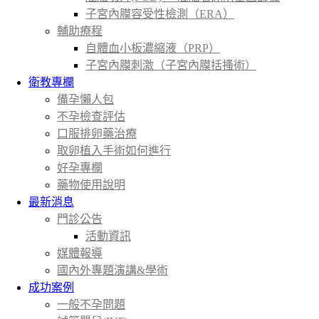
子宮內膜容受性檢測（ERA）
輔助療程
自體血小板濃縮液（PRP）
子宮內膜刺激（子宮內膜括搔術）
衛教專欄
備孕懶人包
不孕檢查評估
口服排卵藥治療
取卵植入手術如何進行
好孕專欄
藥物使用說明
最新消息
門診公告
活動資訊
媒體報導
國內外專題演講&學術
成功案例
一般不孕問題