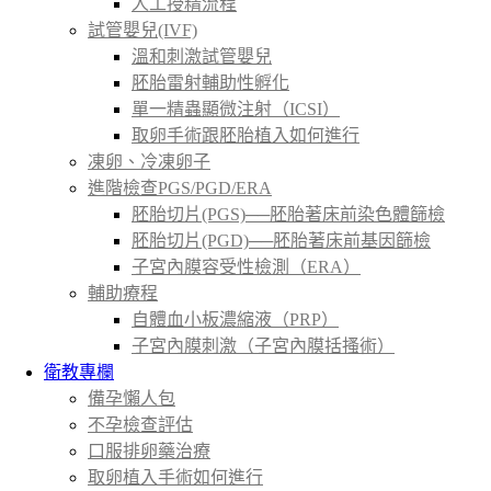
人工授精流程
試管嬰兒(IVF)
溫和刺激試管嬰兒
胚胎雷射輔助性孵化
單一精蟲顯微注射（ICSI）
取卵手術跟胚胎植入如何進行
凍卵、冷凍卵子
進階檢查PGS/PGD/ERA
胚胎切片(PGS)──胚胎著床前染色體篩檢
胚胎切片(PGD)──胚胎著床前基因篩檢
子宮內膜容受性檢測（ERA）
輔助療程
自體血小板濃縮液（PRP）
子宮內膜刺激（子宮內膜括搔術）
衛教專欄
備孕懶人包
不孕檢查評估
口服排卵藥治療
取卵植入手術如何進行