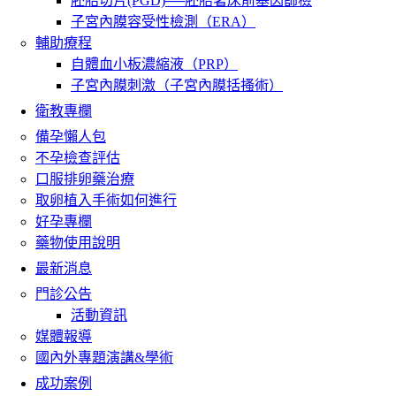
胚胎切片(PGD)──胚胎著床前基因篩檢
子宮內膜容受性檢測（ERA）
輔助療程
自體血小板濃縮液（PRP）
子宮內膜刺激（子宮內膜括搔術）
衛教專欄
備孕懶人包
不孕檢查評估
口服排卵藥治療
取卵植入手術如何進行
好孕專欄
藥物使用說明
最新消息
門診公告
活動資訊
媒體報導
國內外專題演講&學術
成功案例