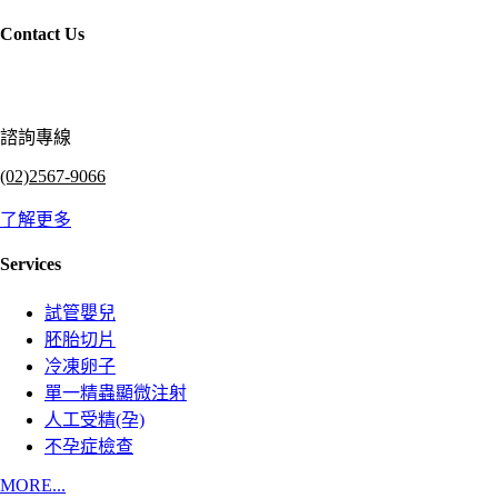
Contact Us
諮詢專線
(02)2567-9066
了解更多
Services
試管嬰兒
胚胎切片
冷凍卵子
單一精蟲顯微注射
人工受精(孕)
不孕症檢查
MORE...