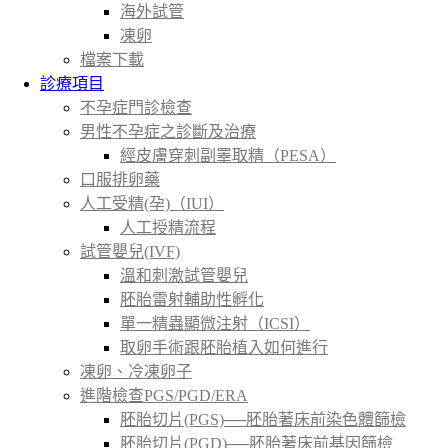
海外試管
凍卵
檔案下載
診療項目
不孕症門診檢查
男性不孕症之診斷及治療
經皮膚穿刺副睪取精（PESA）
口服排卵藥
人工受精(孕)（IUI）
人工授精流程
試管嬰兒(IVF)
溫和刺激試管嬰兒
胚胎雷射輔助性孵化
單一精蟲顯微注射（ICSI）
取卵手術跟胚胎植入如何進行
凍卵、冷凍卵子
進階檢查PGS/PGD/ERA
胚胎切片(PGS)──胚胎著床前染色體篩檢
胚胎切片(PGD)──胚胎著床前基因篩檢