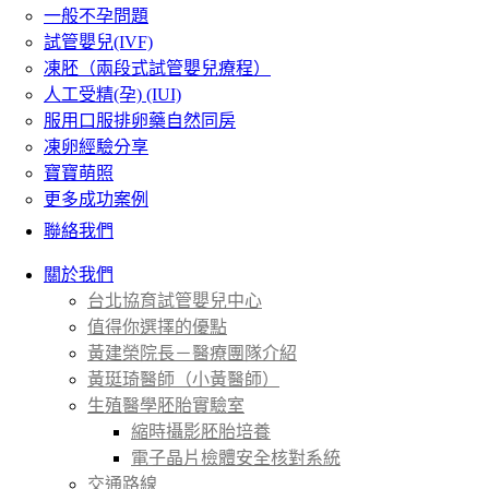
一般不孕問題
試管嬰兒(IVF)
凍胚（兩段式試管嬰兒療程）
人工受精(孕) (IUI)
服用口服排卵藥自然同房
凍卵經驗分享
寶寶萌照
更多成功案例
聯絡我們
關於我們
台北協育試管嬰兒中心
值得你選擇的優點
黃建榮院長－醫療團隊介紹
黃珽琦醫師（小黃醫師）
生殖醫學胚胎實驗室
縮時攝影胚胎培養
電子晶片檢體安全核對系統
交通路線