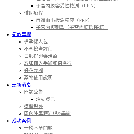
子宮內膜容受性檢測（ERA）
輔助療程
自體血小板濃縮液（PRP）
子宮內膜刺激（子宮內膜括搔術）
衛教專欄
備孕懶人包
不孕檢查評估
口服排卵藥治療
取卵植入手術如何進行
好孕專欄
藥物使用說明
最新消息
門診公告
活動資訊
媒體報導
國內外專題演講&學術
成功案例
一般不孕問題