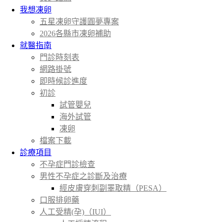
我想凍卵
五星凍卵守護圓夢專案
2026各縣市凍卵補助
就醫指南
門診時刻表
網路掛號
即時候診進度
初診
試管嬰兒
海外試管
凍卵
檔案下載
診療項目
不孕症門診檢查
男性不孕症之診斷及治療
經皮膚穿刺副睪取精（PESA）
口服排卵藥
人工受精(孕)（IUI）