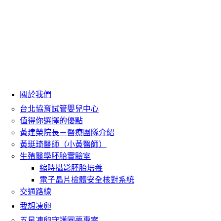
關於我們
台北協育試管嬰兒中心
值得你選擇的優點
黃建榮院長－醫療團隊介紹
黃珽琦醫師（小黃醫師）
生殖醫學胚胎實驗室
縮時攝影胚胎培養
電子晶片檢體安全核對系統
交通路線
我想凍卵
五星凍卵守護圓夢專案