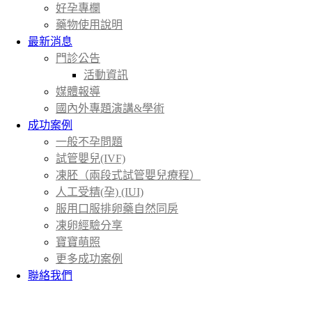
好孕專欄
藥物使用說明
最新消息
門診公告
活動資訊
媒體報導
國內外專題演講&學術
成功案例
一般不孕問題
試管嬰兒(IVF)
凍胚（兩段式試管嬰兒療程）
人工受精(孕) (IUI)
服用口服排卵藥自然同房
凍卵經驗分享
寶寶萌照
更多成功案例
聯絡我們