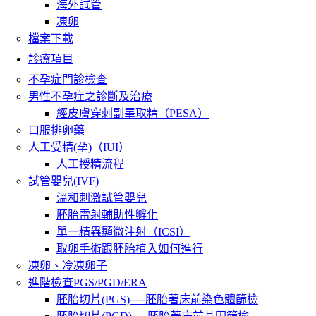
海外試管
凍卵
檔案下載
診療項目
不孕症門診檢查
男性不孕症之診斷及治療
經皮膚穿刺副睪取精（PESA）
口服排卵藥
人工受精(孕)（IUI）
人工授精流程
試管嬰兒(IVF)
溫和刺激試管嬰兒
胚胎雷射輔助性孵化
單一精蟲顯微注射（ICSI）
取卵手術跟胚胎植入如何進行
凍卵、冷凍卵子
進階檢查PGS/PGD/ERA
胚胎切片(PGS)──胚胎著床前染色體篩檢