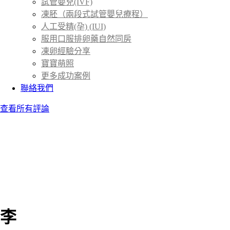
試管嬰兒(IVF)
凍胚（兩段式試管嬰兒療程）
人工受精(孕) (IUI)
服用口服排卵藥自然同房
凍卵經驗分享
寶寶萌照
更多成功案例
聯絡我們
查看所有評論
李