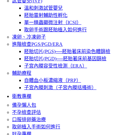
試管嬰兒(IVF)
溫和刺激試管嬰兒
胚胎雷射輔助性孵化
單一精蟲顯微注射（ICSI）
取卵手術跟胚胎植入如何進行
凍卵、冷凍卵子
進階檢查PGS/PGD/ERA
胚胎切片(PGS)──胚胎著床前染色體篩檢
胚胎切片(PGD)──胚胎著床前基因篩檢
子宮內膜容受性檢測（ERA）
輔助療程
自體血小板濃縮液（PRP）
子宮內膜刺激（子宮內膜括搔術）
衛教專欄
備孕懶人包
不孕檢查評估
口服排卵藥治療
取卵植入手術如何進行
好孕專欄