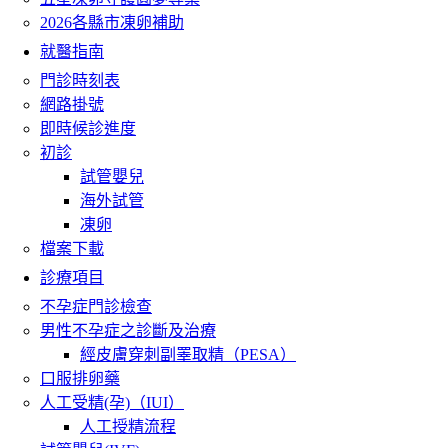
2026各縣市凍卵補助
就醫指南
門診時刻表
網路掛號
即時候診進度
初診
試管嬰兒
海外試管
凍卵
檔案下載
診療項目
不孕症門診檢查
男性不孕症之診斷及治療
經皮膚穿刺副睪取精（PESA）
口服排卵藥
人工受精(孕)（IUI）
人工授精流程