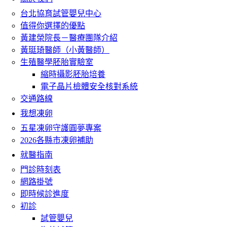
台北協育試管嬰兒中心
值得你選擇的優點
黃建榮院長－醫療團隊介紹
黃珽琦醫師（小黃醫師）
生殖醫學胚胎實驗室
縮時攝影胚胎培養
電子晶片檢體安全核對系統
交通路線
我想凍卵
五星凍卵守護圓夢專案
2026各縣市凍卵補助
就醫指南
門診時刻表
網路掛號
即時候診進度
初診
試管嬰兒