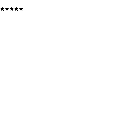
★
★
★
★
★