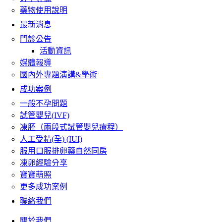
藥物使用說明
最新消息
門診公告
活動資訊
媒體報導
國內外專題演講&學術
成功案例
一般不孕問題
試管嬰兒(IVF)
凍胚（兩段式試管嬰兒療程）
人工受精(孕) (IUI)
服用口服排卵藥自然同房
凍卵經驗分享
寶寶萌照
更多成功案例
聯絡我們
關於我們