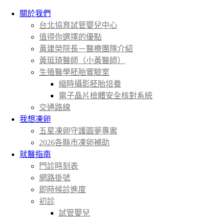
關於我們
台北協育試管嬰兒中心
值得你選擇的優點
黃建榮院長－醫療團隊介紹
黃珽琦醫師（小黃醫師）
生殖醫學胚胎實驗室
縮時攝影胚胎培養
電子晶片檢體安全核對系統
交通路線
我想凍卵
五星凍卵守護圓夢專案
2026各縣市凍卵補助
就醫指南
門診時刻表
網路掛號
即時候診進度
初診
試管嬰兒