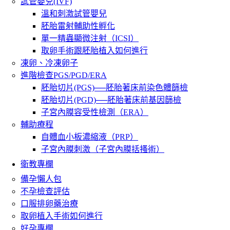
試管嬰兒(IVF)
溫和刺激試管嬰兒
胚胎雷射輔助性孵化
單一精蟲顯微注射（ICSI）
取卵手術跟胚胎植入如何進行
凍卵、冷凍卵子
進階檢查PGS/PGD/ERA
胚胎切片(PGS)──胚胎著床前染色體篩檢
胚胎切片(PGD)──胚胎著床前基因篩檢
子宮內膜容受性檢測（ERA）
輔助療程
自體血小板濃縮液（PRP）
子宮內膜刺激（子宮內膜括搔術）
衛教專欄
備孕懶人包
不孕檢查評估
口服排卵藥治療
取卵植入手術如何進行
好孕專欄