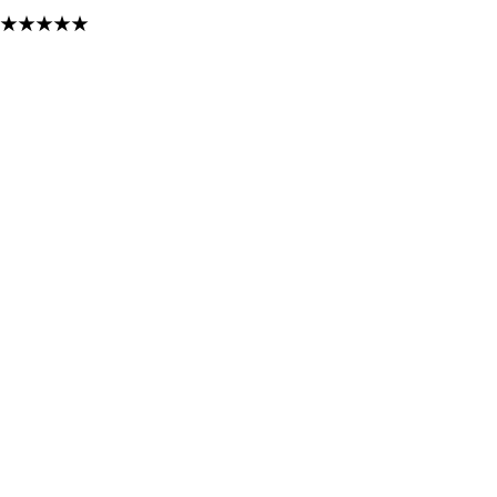
★
★
★
★
★