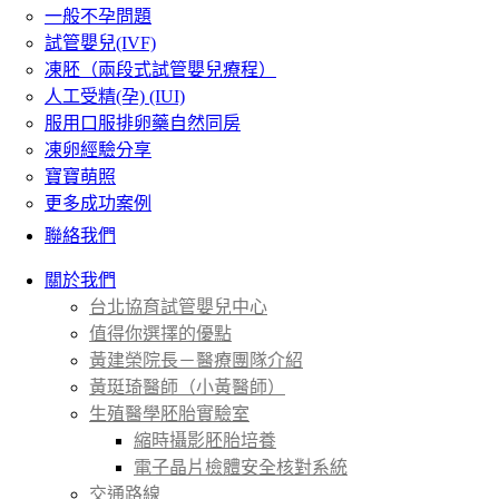
一般不孕問題
試管嬰兒(IVF)
凍胚（兩段式試管嬰兒療程）
人工受精(孕) (IUI)
服用口服排卵藥自然同房
凍卵經驗分享
寶寶萌照
更多成功案例
聯絡我們
關於我們
台北協育試管嬰兒中心
值得你選擇的優點
黃建榮院長－醫療團隊介紹
黃珽琦醫師（小黃醫師）
生殖醫學胚胎實驗室
縮時攝影胚胎培養
電子晶片檢體安全核對系統
交通路線