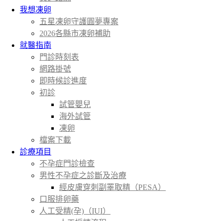
我想凍卵
五星凍卵守護圓夢專案
2026各縣市凍卵補助
就醫指南
門診時刻表
網路掛號
即時候診進度
初診
試管嬰兒
海外試管
凍卵
檔案下載
診療項目
不孕症門診檢查
男性不孕症之診斷及治療
經皮膚穿刺副睪取精（PESA）
口服排卵藥
人工受精(孕)（IUI）