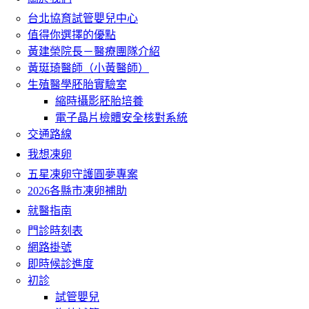
台北協育試管嬰兒中心
值得你選擇的優點
黃建榮院長－醫療團隊介紹
黃珽琦醫師（小黃醫師）
生殖醫學胚胎實驗室
縮時攝影胚胎培養
電子晶片檢體安全核對系統
交通路線
我想凍卵
五星凍卵守護圓夢專案
2026各縣市凍卵補助
就醫指南
門診時刻表
網路掛號
即時候診進度
初診
試管嬰兒