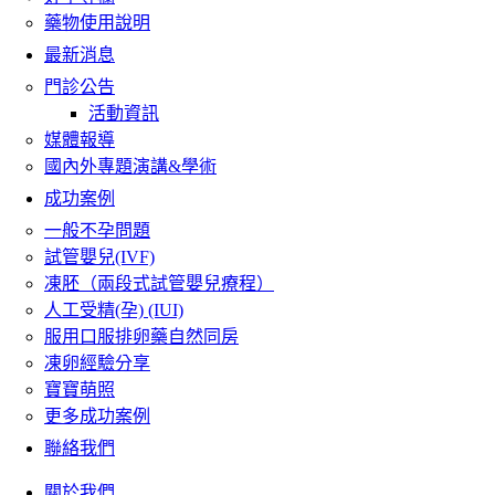
藥物使用說明
最新消息
門診公告
活動資訊
媒體報導
國內外專題演講&學術
成功案例
一般不孕問題
試管嬰兒(IVF)
凍胚（兩段式試管嬰兒療程）
人工受精(孕) (IUI)
服用口服排卵藥自然同房
凍卵經驗分享
寶寶萌照
更多成功案例
聯絡我們
關於我們