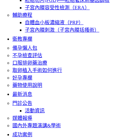
胚胎切片(PGD)──胚胎著床前基因篩檢
子宮內膜容受性檢測（ERA）
輔助療程
自體血小板濃縮液（PRP）
子宮內膜刺激（子宮內膜括搔術）
衛教專欄
備孕懶人包
不孕檢查評估
口服排卵藥治療
取卵植入手術如何進行
好孕專欄
藥物使用說明
最新消息
門診公告
活動資訊
媒體報導
國內外專題演講&學術
成功案例