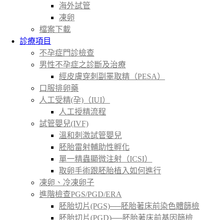
海外試管
凍卵
檔案下載
診療項目
不孕症門診檢查
男性不孕症之診斷及治療
經皮膚穿刺副睪取精（PESA）
口服排卵藥
人工受精(孕)（IUI）
人工授精流程
試管嬰兒(IVF)
溫和刺激試管嬰兒
胚胎雷射輔助性孵化
單一精蟲顯微注射（ICSI）
取卵手術跟胚胎植入如何進行
凍卵、冷凍卵子
進階檢查PGS/PGD/ERA
胚胎切片(PGS)──胚胎著床前染色體篩檢
胚胎切片(PGD)──胚胎著床前基因篩檢