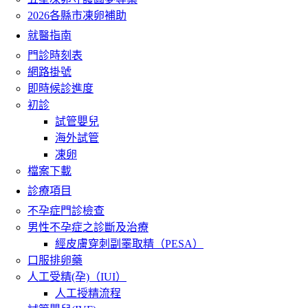
2026各縣市凍卵補助
就醫指南
門診時刻表
網路掛號
即時候診進度
初診
試管嬰兒
海外試管
凍卵
檔案下載
診療項目
不孕症門診檢查
男性不孕症之診斷及治療
經皮膚穿刺副睪取精（PESA）
口服排卵藥
人工受精(孕)（IUI）
人工授精流程