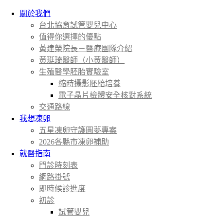
關於我們
台北協育試管嬰兒中心
值得你選擇的優點
黃建榮院長－醫療團隊介紹
黃珽琦醫師（小黃醫師）
生殖醫學胚胎實驗室
縮時攝影胚胎培養
電子晶片檢體安全核對系統
交通路線
我想凍卵
五星凍卵守護圓夢專案
2026各縣市凍卵補助
就醫指南
門診時刻表
網路掛號
即時候診進度
初診
試管嬰兒