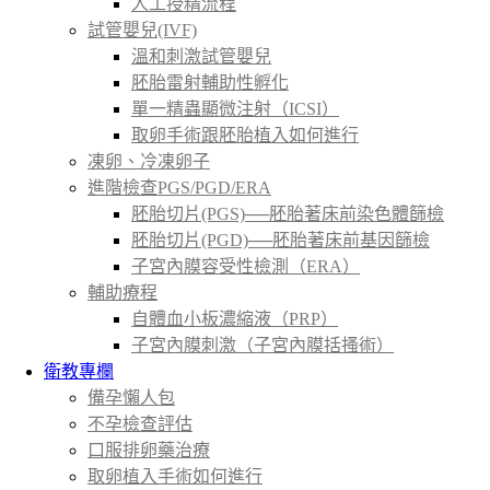
人工授精流程
試管嬰兒(IVF)
溫和刺激試管嬰兒
胚胎雷射輔助性孵化
單一精蟲顯微注射（ICSI）
取卵手術跟胚胎植入如何進行
凍卵、冷凍卵子
進階檢查PGS/PGD/ERA
胚胎切片(PGS)──胚胎著床前染色體篩檢
胚胎切片(PGD)──胚胎著床前基因篩檢
子宮內膜容受性檢測（ERA）
輔助療程
自體血小板濃縮液（PRP）
子宮內膜刺激（子宮內膜括搔術）
衛教專欄
備孕懶人包
不孕檢查評估
口服排卵藥治療
取卵植入手術如何進行