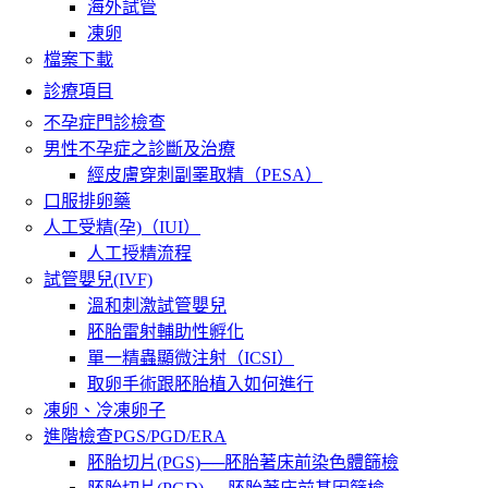
海外試管
凍卵
檔案下載
診療項目
不孕症門診檢查
男性不孕症之診斷及治療
經皮膚穿刺副睪取精（PESA）
口服排卵藥
人工受精(孕)（IUI）
人工授精流程
試管嬰兒(IVF)
溫和刺激試管嬰兒
胚胎雷射輔助性孵化
單一精蟲顯微注射（ICSI）
取卵手術跟胚胎植入如何進行
凍卵、冷凍卵子
進階檢查PGS/PGD/ERA
胚胎切片(PGS)──胚胎著床前染色體篩檢