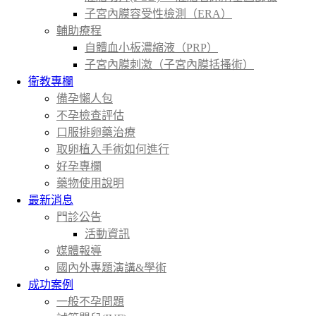
子宮內膜容受性檢測（ERA）
輔助療程
自體血小板濃縮液（PRP）
子宮內膜刺激（子宮內膜括搔術）
衛教專欄
備孕懶人包
不孕檢查評估
口服排卵藥治療
取卵植入手術如何進行
好孕專欄
藥物使用說明
最新消息
門診公告
活動資訊
媒體報導
國內外專題演講&學術
成功案例
一般不孕問題