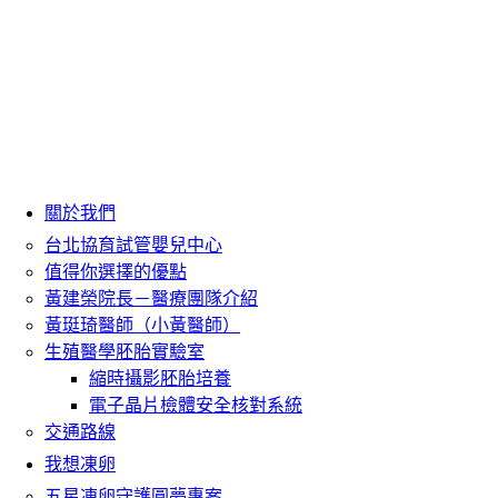
關於我們
台北協育試管嬰兒中心
值得你選擇的優點
黃建榮院長－醫療團隊介紹
黃珽琦醫師（小黃醫師）
生殖醫學胚胎實驗室
縮時攝影胚胎培養
電子晶片檢體安全核對系統
交通路線
我想凍卵
五星凍卵守護圓夢專案