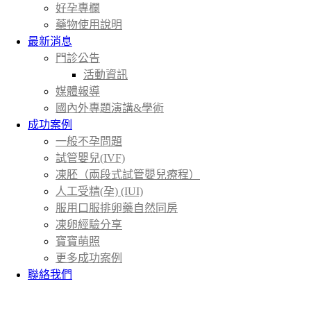
好孕專欄
藥物使用說明
最新消息
門診公告
活動資訊
媒體報導
國內外專題演講&學術
成功案例
一般不孕問題
試管嬰兒(IVF)
凍胚（兩段式試管嬰兒療程）
人工受精(孕) (IUI)
服用口服排卵藥自然同房
凍卵經驗分享
寶寶萌照
更多成功案例
聯絡我們