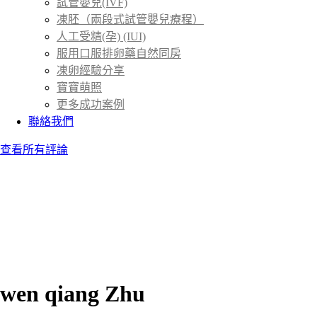
試管嬰兒(IVF)
凍胚（兩段式試管嬰兒療程）
人工受精(孕) (IUI)
服用口服排卵藥自然同房
凍卵經驗分享
寶寶萌照
更多成功案例
聯絡我們
查看所有評論
wen qiang Zhu