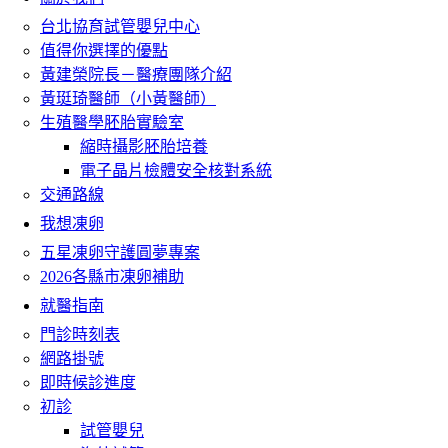
台北協育試管嬰兒中心
值得你選擇的優點
黃建榮院長－醫療團隊介紹
黃珽琦醫師（小黃醫師）
生殖醫學胚胎實驗室
縮時攝影胚胎培養
電子晶片檢體安全核對系統
交通路線
我想凍卵
五星凍卵守護圓夢專案
2026各縣市凍卵補助
就醫指南
門診時刻表
網路掛號
即時候診進度
初診
試管嬰兒