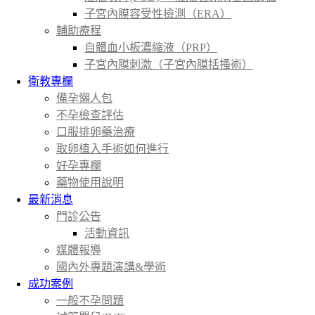
子宮內膜容受性檢測（ERA）
輔助療程
自體血小板濃縮液（PRP）
子宮內膜刺激（子宮內膜括搔術）
衛教專欄
備孕懶人包
不孕檢查評估
口服排卵藥治療
取卵植入手術如何進行
好孕專欄
藥物使用說明
最新消息
門診公告
活動資訊
媒體報導
國內外專題演講&學術
成功案例
一般不孕問題