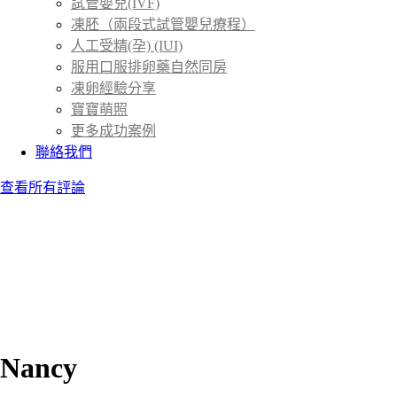
試管嬰兒(IVF)
凍胚（兩段式試管嬰兒療程）
人工受精(孕) (IUI)
服用口服排卵藥自然同房
凍卵經驗分享
寶寶萌照
更多成功案例
聯絡我們
查看所有評論
Nancy