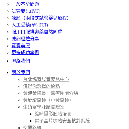
一般不孕問題
試管嬰兒(IVF)
凍胚（兩段式試管嬰兒療程）
人工受精(孕) (IUI)
服用口服排卵藥自然同房
凍卵經驗分享
寶寶萌照
更多成功案例
聯絡我們
關於我們
台北協育試管嬰兒中心
值得你選擇的優點
黃建榮院長－醫療團隊介紹
黃珽琦醫師（小黃醫師）
生殖醫學胚胎實驗室
縮時攝影胚胎培養
電子晶片檢體安全核對系統
交通路線