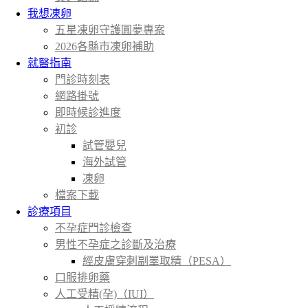
我想凍卵
五星凍卵守護圓夢專案
2026各縣市凍卵補助
就醫指南
門診時刻表
網路掛號
即時候診進度
初診
試管嬰兒
海外試管
凍卵
檔案下載
診療項目
不孕症門診檢查
男性不孕症之診斷及治療
經皮膚穿刺副睪取精（PESA）
口服排卵藥
人工受精(孕)（IUI）