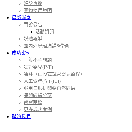
好孕專欄
藥物使用說明
最新消息
門診公告
活動資訊
媒體報導
國內外專題演講&學術
成功案例
一般不孕問題
試管嬰兒(IVF)
凍胚（兩段式試管嬰兒療程）
人工受精(孕) (IUI)
服用口服排卵藥自然同房
凍卵經驗分享
寶寶萌照
更多成功案例
聯絡我們