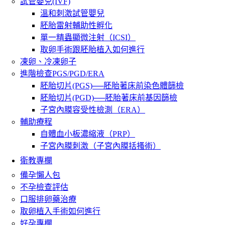
試管嬰兒(IVF)
溫和刺激試管嬰兒
胚胎雷射輔助性孵化
單一精蟲顯微注射（ICSI）
取卵手術跟胚胎植入如何進行
凍卵、冷凍卵子
進階檢查PGS/PGD/ERA
胚胎切片(PGS)──胚胎著床前染色體篩檢
胚胎切片(PGD)──胚胎著床前基因篩檢
子宮內膜容受性檢測（ERA）
輔助療程
自體血小板濃縮液（PRP）
子宮內膜刺激（子宮內膜括搔術）
衛教專欄
備孕懶人包
不孕檢查評估
口服排卵藥治療
取卵植入手術如何進行
好孕專欄