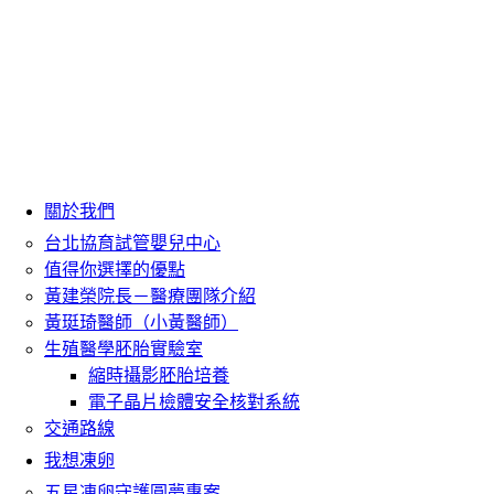
關於我們
台北協育試管嬰兒中心
值得你選擇的優點
黃建榮院長－醫療團隊介紹
黃珽琦醫師（小黃醫師）
生殖醫學胚胎實驗室
縮時攝影胚胎培養
電子晶片檢體安全核對系統
交通路線
我想凍卵
五星凍卵守護圓夢專案