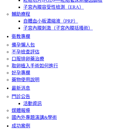
胚胎切片(PGD)──胚胎著床前基因篩檢
子宮內膜容受性檢測（ERA）
輔助療程
自體血小板濃縮液（PRP）
子宮內膜刺激（子宮內膜括搔術）
衛教專欄
備孕懶人包
不孕檢查評估
口服排卵藥治療
取卵植入手術如何進行
好孕專欄
藥物使用說明
最新消息
門診公告
活動資訊
媒體報導
國內外專題演講&學術
成功案例