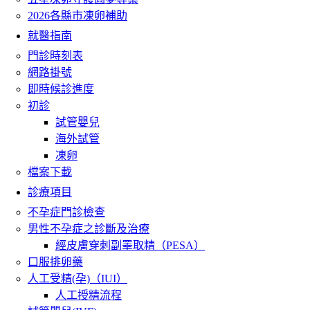
2026各縣市凍卵補助
就醫指南
門診時刻表
網路掛號
即時候診進度
初診
試管嬰兒
海外試管
凍卵
檔案下載
診療項目
不孕症門診檢查
男性不孕症之診斷及治療
經皮膚穿刺副睪取精（PESA）
口服排卵藥
人工受精(孕)（IUI）
人工授精流程