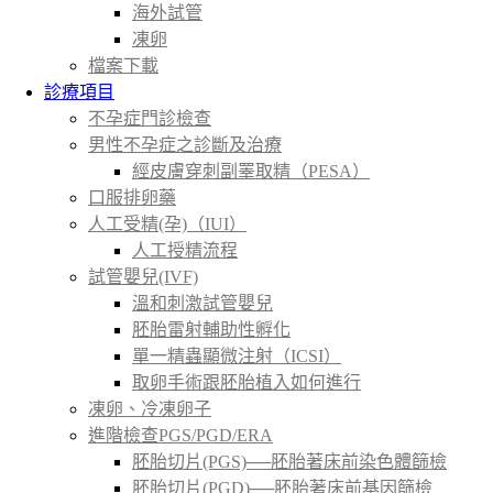
海外試管
凍卵
檔案下載
診療項目
不孕症門診檢查
男性不孕症之診斷及治療
經皮膚穿刺副睪取精（PESA）
口服排卵藥
人工受精(孕)（IUI）
人工授精流程
試管嬰兒(IVF)
溫和刺激試管嬰兒
胚胎雷射輔助性孵化
單一精蟲顯微注射（ICSI）
取卵手術跟胚胎植入如何進行
凍卵、冷凍卵子
進階檢查PGS/PGD/ERA
胚胎切片(PGS)──胚胎著床前染色體篩檢
胚胎切片(PGD)──胚胎著床前基因篩檢