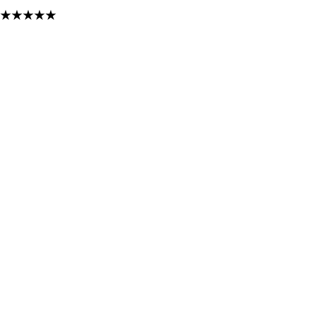
★
★
★
★
★