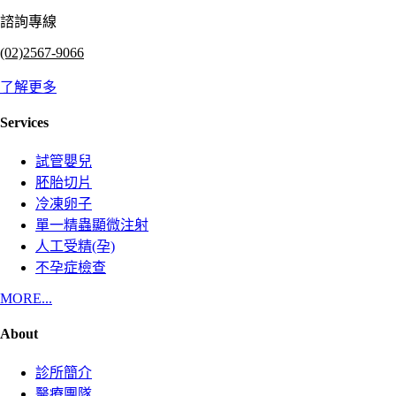
諮詢專線
(02)2567-9066
了解更多
Services
試管嬰兒
胚胎切片
冷凍卵子
單一精蟲顯微注射
人工受精(孕)
不孕症檢查
MORE...
About
診所簡介
醫療團隊