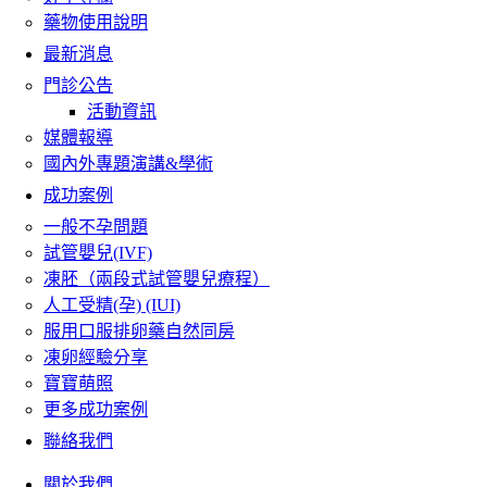
藥物使用說明
最新消息
門診公告
活動資訊
媒體報導
國內外專題演講&學術
成功案例
一般不孕問題
試管嬰兒(IVF)
凍胚（兩段式試管嬰兒療程）
人工受精(孕) (IUI)
服用口服排卵藥自然同房
凍卵經驗分享
寶寶萌照
更多成功案例
聯絡我們
關於我們