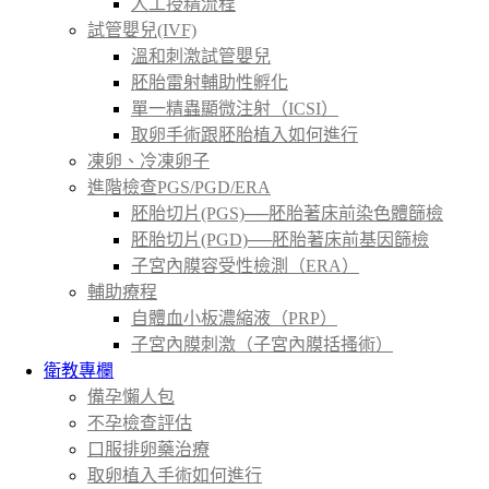
人工授精流程
試管嬰兒(IVF)
溫和刺激試管嬰兒
胚胎雷射輔助性孵化
單一精蟲顯微注射（ICSI）
取卵手術跟胚胎植入如何進行
凍卵、冷凍卵子
進階檢查PGS/PGD/ERA
胚胎切片(PGS)──胚胎著床前染色體篩檢
胚胎切片(PGD)──胚胎著床前基因篩檢
子宮內膜容受性檢測（ERA）
輔助療程
自體血小板濃縮液（PRP）
子宮內膜刺激（子宮內膜括搔術）
衛教專欄
備孕懶人包
不孕檢查評估
口服排卵藥治療
取卵植入手術如何進行