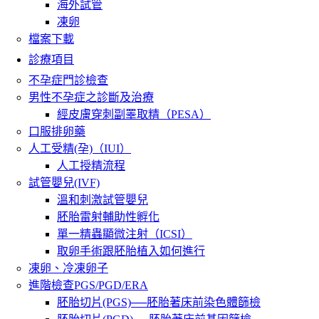
海外試管
凍卵
檔案下載
診療項目
不孕症門診檢查
男性不孕症之診斷及治療
經皮膚穿刺副睪取精（PESA）
口服排卵藥
人工受精(孕)（IUI）
人工授精流程
試管嬰兒(IVF)
溫和刺激試管嬰兒
胚胎雷射輔助性孵化
單一精蟲顯微注射（ICSI）
取卵手術跟胚胎植入如何進行
凍卵、冷凍卵子
進階檢查PGS/PGD/ERA
胚胎切片(PGS)──胚胎著床前染色體篩檢