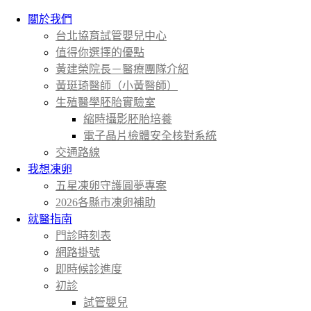
關於我們
台北協育試管嬰兒中心
值得你選擇的優點
黃建榮院長－醫療團隊介紹
黃珽琦醫師（小黃醫師）
生殖醫學胚胎實驗室
縮時攝影胚胎培養
電子晶片檢體安全核對系統
交通路線
我想凍卵
五星凍卵守護圓夢專案
2026各縣市凍卵補助
就醫指南
門診時刻表
網路掛號
即時候診進度
初診
試管嬰兒