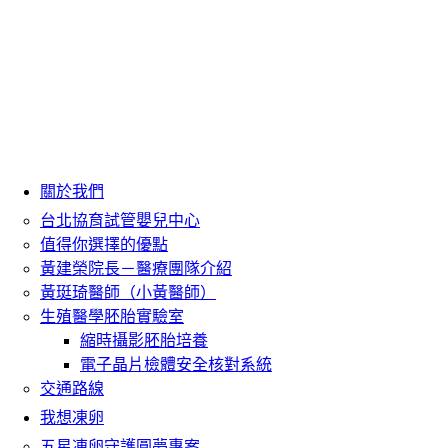
關於我們
台北協育試管嬰兒中心
值得你選擇的優點
黃建榮院長－醫療團隊介紹
黃珽琦醫師（小黃醫師）
生殖醫學胚胎實驗室
縮時攝影胚胎培養
電子晶片檢體安全核對系統
交通路線
我想凍卵
五星凍卵守護圓夢專案