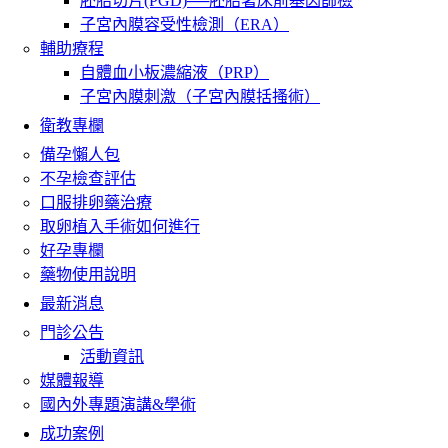
胚胎切片(PGD)──胚胎著床前基因篩檢
子宮內膜容受性檢測（ERA）
輔助療程
自體血小板濃縮液（PRP）
子宮內膜刺激（子宮內膜括搔術）
衛教專欄
備孕懶人包
不孕檢查評估
口服排卵藥治療
取卵植入手術如何進行
好孕專欄
藥物使用說明
最新消息
門診公告
活動資訊
媒體報導
國內外專題演講&學術
成功案例