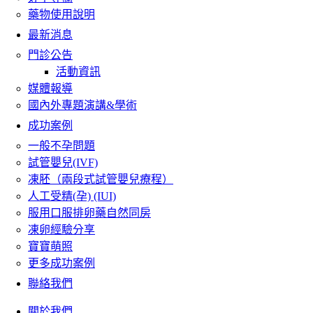
藥物使用說明
最新消息
門診公告
活動資訊
媒體報導
國內外專題演講&學術
成功案例
一般不孕問題
試管嬰兒(IVF)
凍胚（兩段式試管嬰兒療程）
人工受精(孕) (IUI)
服用口服排卵藥自然同房
凍卵經驗分享
寶寶萌照
更多成功案例
聯絡我們
關於我們