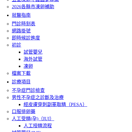
2026各縣市凍卵補助
就醫指南
門診時刻表
網路掛號
即時候診進度
初診
試管嬰兒
海外試管
凍卵
檔案下載
診療項目
不孕症門診檢查
男性不孕症之診斷及治療
經皮膚穿刺副睪取精（PESA）
口服排卵藥
人工受精(孕)（IUI）
人工授精流程