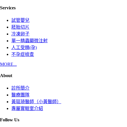
Services
試管嬰兒
胚胎切片
冷凍卵子
單一精蟲顯微注射
人工受精(孕)
不孕症檢查
MORE...
About
診所簡介
醫療團隊
黃珽琦醫師（小黃醫師）
專屬實驗室介紹
Follow Us