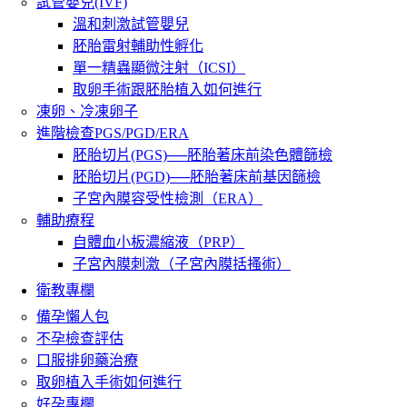
試管嬰兒(IVF)
溫和刺激試管嬰兒
胚胎雷射輔助性孵化
單一精蟲顯微注射（ICSI）
取卵手術跟胚胎植入如何進行
凍卵、冷凍卵子
進階檢查PGS/PGD/ERA
胚胎切片(PGS)──胚胎著床前染色體篩檢
胚胎切片(PGD)──胚胎著床前基因篩檢
子宮內膜容受性檢測（ERA）
輔助療程
自體血小板濃縮液（PRP）
子宮內膜刺激（子宮內膜括搔術）
衛教專欄
備孕懶人包
不孕檢查評估
口服排卵藥治療
取卵植入手術如何進行
好孕專欄