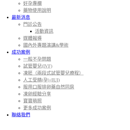
好孕專欄
藥物使用說明
最新消息
門診公告
活動資訊
媒體報導
國內外專題演講&學術
成功案例
一般不孕問題
試管嬰兒(IVF)
凍胚（兩段式試管嬰兒療程）
人工受精(孕) (IUI)
服用口服排卵藥自然同房
凍卵經驗分享
寶寶萌照
更多成功案例
聯絡我們