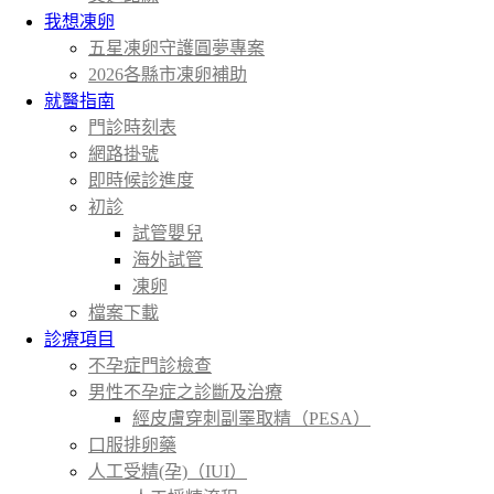
我想凍卵
五星凍卵守護圓夢專案
2026各縣市凍卵補助
就醫指南
門診時刻表
網路掛號
即時候診進度
初診
試管嬰兒
海外試管
凍卵
檔案下載
診療項目
不孕症門診檢查
男性不孕症之診斷及治療
經皮膚穿刺副睪取精（PESA）
口服排卵藥
人工受精(孕)（IUI）