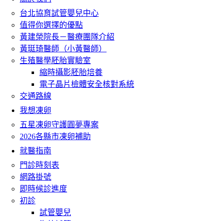
台北協育試管嬰兒中心
值得你選擇的優點
黃建榮院長－醫療團隊介紹
黃珽琦醫師（小黃醫師）
生殖醫學胚胎實驗室
縮時攝影胚胎培養
電子晶片檢體安全核對系統
交通路線
我想凍卵
五星凍卵守護圓夢專案
2026各縣市凍卵補助
就醫指南
門診時刻表
網路掛號
即時候診進度
初診
試管嬰兒