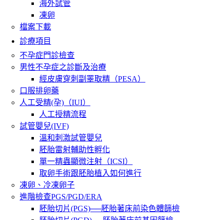
海外試管
凍卵
檔案下載
診療項目
不孕症門診檢查
男性不孕症之診斷及治療
經皮膚穿刺副睪取精（PESA）
口服排卵藥
人工受精(孕)（IUI）
人工授精流程
試管嬰兒(IVF)
溫和刺激試管嬰兒
胚胎雷射輔助性孵化
單一精蟲顯微注射（ICSI）
取卵手術跟胚胎植入如何進行
凍卵、冷凍卵子
進階檢查PGS/PGD/ERA
胚胎切片(PGS)──胚胎著床前染色體篩檢