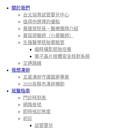
關於我們
台北協育試管嬰兒中心
值得你選擇的優點
黃建榮院長－醫療團隊介紹
黃珽琦醫師（小黃醫師）
生殖醫學胚胎實驗室
縮時攝影胚胎培養
電子晶片檢體安全核對系統
交通路線
我想凍卵
五星凍卵守護圓夢專案
2026各縣市凍卵補助
就醫指南
門診時刻表
網路掛號
即時候診進度
初診
試管嬰兒