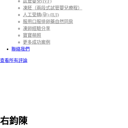
試管嬰兒(IVF)
凍胚（兩段式試管嬰兒療程）
人工受精(孕) (IUI)
服用口服排卵藥自然同房
凍卵經驗分享
寶寶萌照
更多成功案例
聯絡我們
查看所有評論
右鈞陳