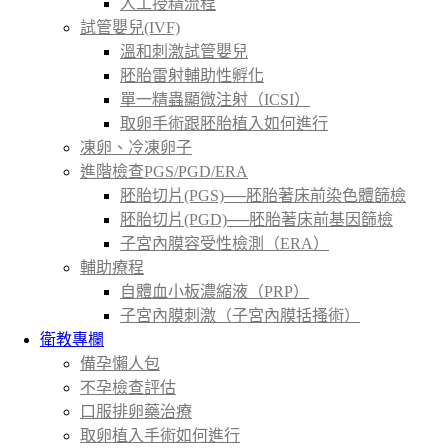
人工授精流程
試管嬰兒(IVF)
溫和刺激試管嬰兒
胚胎雷射輔助性孵化
單一精蟲顯微注射（ICSI）
取卵手術跟胚胎植入如何進行
凍卵、冷凍卵子
進階檢查PGS/PGD/ERA
胚胎切片(PGS)──胚胎著床前染色體篩檢
胚胎切片(PGD)──胚胎著床前基因篩檢
子宮內膜容受性檢測（ERA）
輔助療程
自體血小板濃縮液（PRP）
子宮內膜刺激（子宮內膜括搔術）
衛教專欄
備孕懶人包
不孕檢查評估
口服排卵藥治療
取卵植入手術如何進行