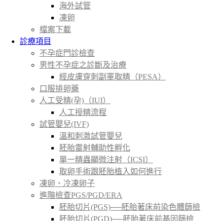
海外試管
凍卵
檔案下載
診療項目
不孕症門診檢查
男性不孕症之診斷及治療
經皮膚穿刺副睪取精（PESA）
口服排卵藥
人工受精(孕)（IUI）
人工授精流程
試管嬰兒(IVF)
溫和刺激試管嬰兒
胚胎雷射輔助性孵化
單一精蟲顯微注射（ICSI）
取卵手術跟胚胎植入如何進行
凍卵、冷凍卵子
進階檢查PGS/PGD/ERA
胚胎切片(PGS)──胚胎著床前染色體篩檢
胚胎切片(PGD)──胚胎著床前基因篩檢