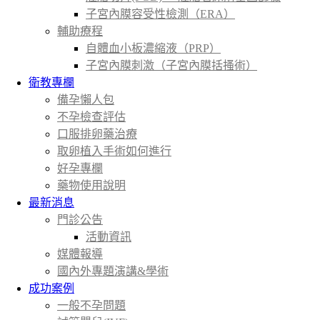
子宮內膜容受性檢測（ERA）
輔助療程
自體血小板濃縮液（PRP）
子宮內膜刺激（子宮內膜括搔術）
衛教專欄
備孕懶人包
不孕檢查評估
口服排卵藥治療
取卵植入手術如何進行
好孕專欄
藥物使用說明
最新消息
門診公告
活動資訊
媒體報導
國內外專題演講&學術
成功案例
一般不孕問題