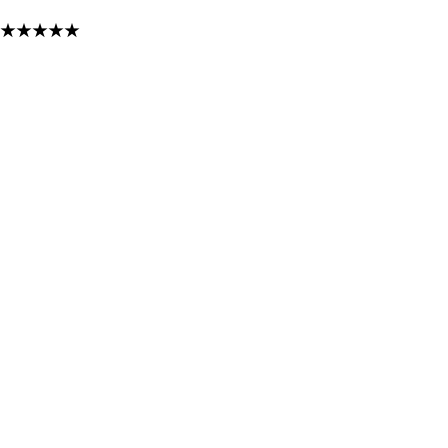
★
★
★
★
★