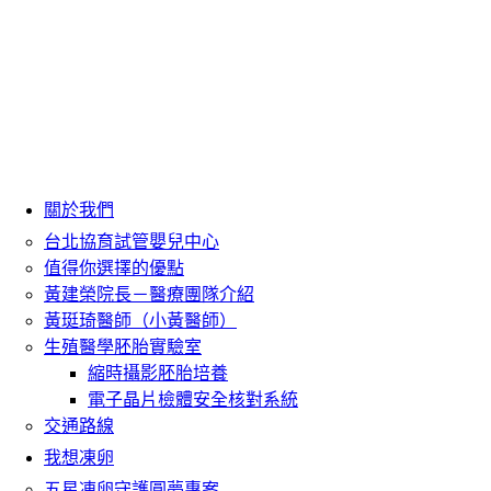
關於我們
台北協育試管嬰兒中心
值得你選擇的優點
黃建榮院長－醫療團隊介紹
黃珽琦醫師（小黃醫師）
生殖醫學胚胎實驗室
縮時攝影胚胎培養
電子晶片檢體安全核對系統
交通路線
我想凍卵
五星凍卵守護圓夢專案