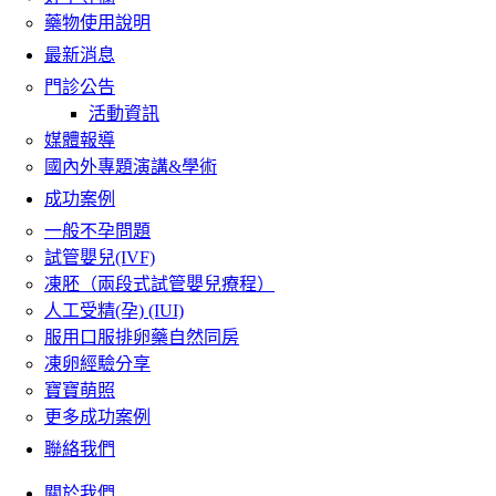
藥物使用說明
最新消息
門診公告
活動資訊
媒體報導
國內外專題演講&學術
成功案例
一般不孕問題
試管嬰兒(IVF)
凍胚（兩段式試管嬰兒療程）
人工受精(孕) (IUI)
服用口服排卵藥自然同房
凍卵經驗分享
寶寶萌照
更多成功案例
聯絡我們
關於我們