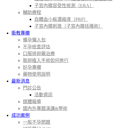
子宮內膜容受性檢測（ERA）
輔助療程
自體血小板濃縮液（PRP）
子宮內膜刺激（子宮內膜括搔術）
衛教專欄
備孕懶人包
不孕檢查評估
口服排卵藥治療
取卵植入手術如何進行
好孕專欄
藥物使用說明
最新消息
門診公告
活動資訊
媒體報導
國內外專題演講&學術
成功案例
一般不孕問題