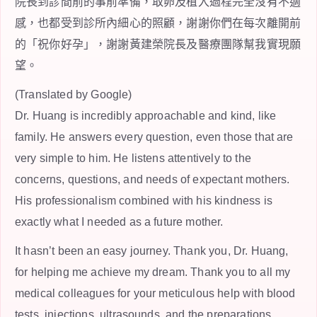
院長到診間前的事前準備，取卵及植入過程完全沒有不適
感，也都受到診所內細心的照顧，謝謝你們在每次離開前
的「祝你好孕」，謝謝黃建榮院長及醫療團隊幫我實現願
望。
(Translated by Google)
Dr. Huang is incredibly approachable and kind, like
family. He answers every question, even those that are
very simple to him. He listens attentively to the
concerns, questions, and needs of expectant mothers.
His professionalism combined with his kindness is
exactly what I needed as a future mother.
It hasn’t been an easy journey. Thank you, Dr. Huang,
for helping me achieve my dream. Thank you to all my
medical colleagues for your meticulous help with blood
tests, injections, ultrasounds, and the preparations