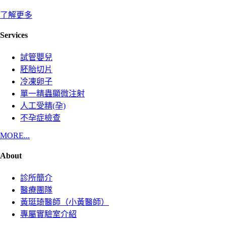
了解更多
Services
試管嬰兒
胚胎切片
冷凍卵子
單一精蟲顯微注射
人工受精(孕)
不孕症檢查
MORE...
About
診所簡介
醫療團隊
黃珽琦醫師（小黃醫師）
專屬實驗室介紹