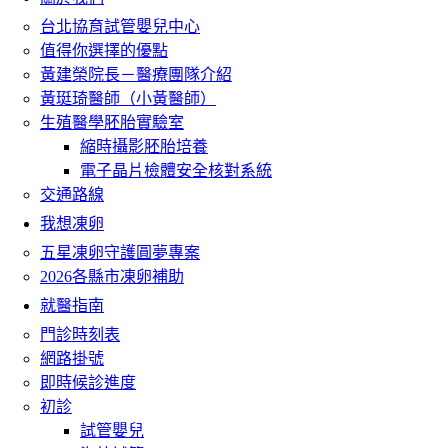
台北協育試管嬰兒中心
值得你選擇的優點
黃建榮院長－醫療團隊介紹
黃珽琦醫師（小黃醫師）
生殖醫學胚胎實驗室
縮時攝影胚胎培養
電子晶片檢體安全核對系統
交通路線
我想凍卵
五星凍卵守護圓夢專案
2026各縣市凍卵補助
就醫指南
門診時刻表
網路掛號
即時候診進度
初診
試管嬰兒