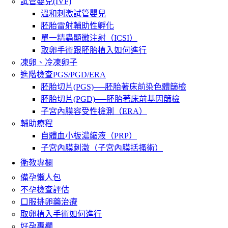
試管嬰兒(IVF)
溫和刺激試管嬰兒
胚胎雷射輔助性孵化
單一精蟲顯微注射（ICSI）
取卵手術跟胚胎植入如何進行
凍卵、冷凍卵子
進階檢查PGS/PGD/ERA
胚胎切片(PGS)──胚胎著床前染色體篩檢
胚胎切片(PGD)──胚胎著床前基因篩檢
子宮內膜容受性檢測（ERA）
輔助療程
自體血小板濃縮液（PRP）
子宮內膜刺激（子宮內膜括搔術）
衛教專欄
備孕懶人包
不孕檢查評估
口服排卵藥治療
取卵植入手術如何進行
好孕專欄