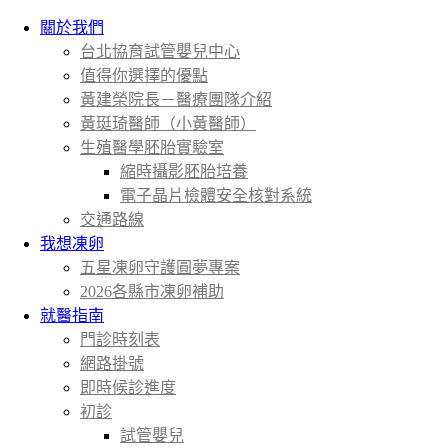
關於我們
台北協育試管嬰兒中心
值得你選擇的優點
黃建榮院長－醫療團隊介紹
黃珽琦醫師（小黃醫師）
生殖醫學胚胎實驗室
縮時攝影胚胎培養
電子晶片檢體安全核對系統
交通路線
我想凍卵
五星凍卵守護圓夢專案
2026各縣市凍卵補助
就醫指南
門診時刻表
網路掛號
即時候診進度
初診
試管嬰兒