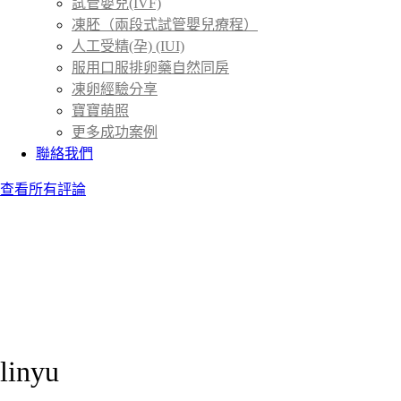
試管嬰兒(IVF)
凍胚（兩段式試管嬰兒療程）
人工受精(孕) (IUI)
服用口服排卵藥自然同房
凍卵經驗分享
寶寶萌照
更多成功案例
聯絡我們
查看所有評論
linyu