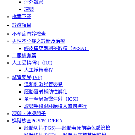
海外試管
凍卵
檔案下載
診療項目
不孕症門診檢查
男性不孕症之診斷及治療
經皮膚穿刺副睪取精（PESA）
口服排卵藥
人工受精(孕)（IUI）
人工授精流程
試管嬰兒(IVF)
溫和刺激試管嬰兒
胚胎雷射輔助性孵化
單一精蟲顯微注射（ICSI）
取卵手術跟胚胎植入如何進行
凍卵、冷凍卵子
進階檢查PGS/PGD/ERA
胚胎切片(PGS)──胚胎著床前染色體篩檢