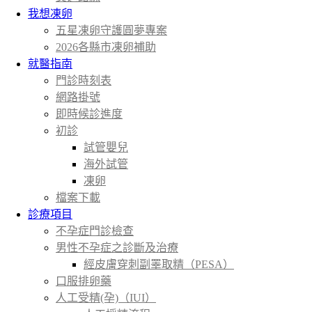
我想凍卵
五星凍卵守護圓夢專案
2026各縣市凍卵補助
就醫指南
門診時刻表
網路掛號
即時候診進度
初診
試管嬰兒
海外試管
凍卵
檔案下載
診療項目
不孕症門診檢查
男性不孕症之診斷及治療
經皮膚穿刺副睪取精（PESA）
口服排卵藥
人工受精(孕)（IUI）