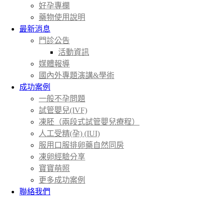
好孕專欄
藥物使用說明
最新消息
門診公告
活動資訊
媒體報導
國內外專題演講&學術
成功案例
一般不孕問題
試管嬰兒(IVF)
凍胚（兩段式試管嬰兒療程）
人工受精(孕) (IUI)
服用口服排卵藥自然同房
凍卵經驗分享
寶寶萌照
更多成功案例
聯絡我們