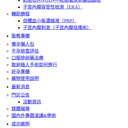
胚胎切片(PGD)──胚胎著床前基因篩檢
子宮內膜容受性檢測（ERA）
輔助療程
自體血小板濃縮液（PRP）
子宮內膜刺激（子宮內膜括搔術）
衛教專欄
備孕懶人包
不孕檢查評估
口服排卵藥治療
取卵植入手術如何進行
好孕專欄
藥物使用說明
最新消息
門診公告
活動資訊
媒體報導
國內外專題演講&學術
成功案例