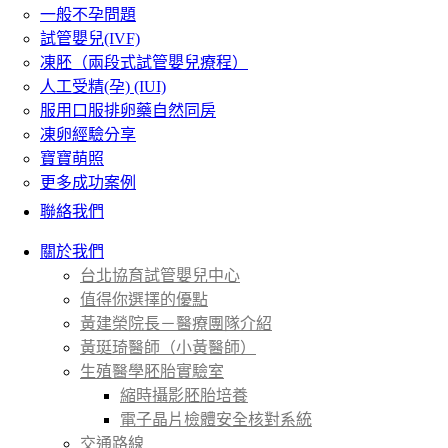
一般不孕問題
試管嬰兒(IVF)
凍胚（兩段式試管嬰兒療程）
人工受精(孕) (IUI)
服用口服排卵藥自然同房
凍卵經驗分享
寶寶萌照
更多成功案例
聯絡我們
關於我們
台北協育試管嬰兒中心
值得你選擇的優點
黃建榮院長－醫療團隊介紹
黃珽琦醫師（小黃醫師）
生殖醫學胚胎實驗室
縮時攝影胚胎培養
電子晶片檢體安全核對系統
交通路線