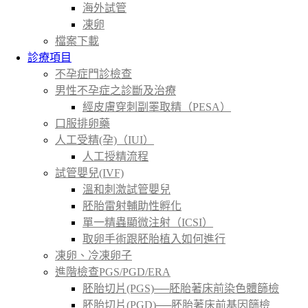
海外試管
凍卵
檔案下載
診療項目
不孕症門診檢查
男性不孕症之診斷及治療
經皮膚穿刺副睪取精（PESA）
口服排卵藥
人工受精(孕)（IUI）
人工授精流程
試管嬰兒(IVF)
溫和刺激試管嬰兒
胚胎雷射輔助性孵化
單一精蟲顯微注射（ICSI）
取卵手術跟胚胎植入如何進行
凍卵、冷凍卵子
進階檢查PGS/PGD/ERA
胚胎切片(PGS)──胚胎著床前染色體篩檢
胚胎切片(PGD)──胚胎著床前基因篩檢