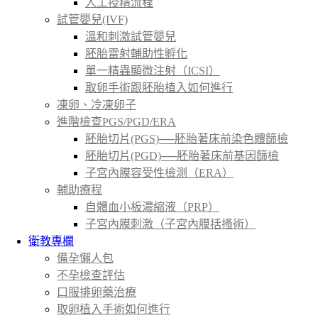
人工授精流程
試管嬰兒(IVF)
溫和刺激試管嬰兒
胚胎雷射輔助性孵化
單一精蟲顯微注射（ICSI）
取卵手術跟胚胎植入如何進行
凍卵、冷凍卵子
進階檢查PGS/PGD/ERA
胚胎切片(PGS)──胚胎著床前染色體篩檢
胚胎切片(PGD)──胚胎著床前基因篩檢
子宮內膜容受性檢測（ERA）
輔助療程
自體血小板濃縮液（PRP）
子宮內膜刺激（子宮內膜括搔術）
衛教專欄
備孕懶人包
不孕檢查評估
口服排卵藥治療
取卵植入手術如何進行