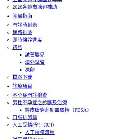
2026各縣市凍卵補助
就醫指南
門診時刻表
網路掛號
即時候診進度
初診
試管嬰兒
海外試管
凍卵
檔案下載
診療項目
不孕症門診檢查
男性不孕症之診斷及治療
經皮膚穿刺副睪取精（PESA）
口服排卵藥
人工受精(孕)（IUI）
人工授精流程