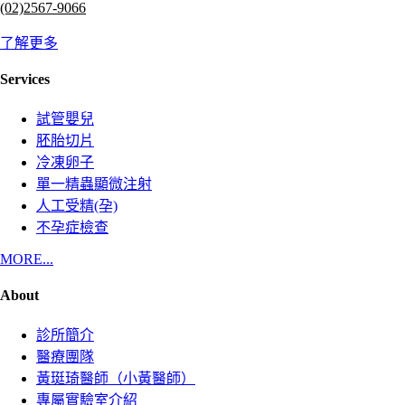
(02)2567-9066
了解更多
Services
試管嬰兒
胚胎切片
冷凍卵子
單一精蟲顯微注射
人工受精(孕)
不孕症檢查
MORE...
About
診所簡介
醫療團隊
黃珽琦醫師（小黃醫師）
專屬實驗室介紹