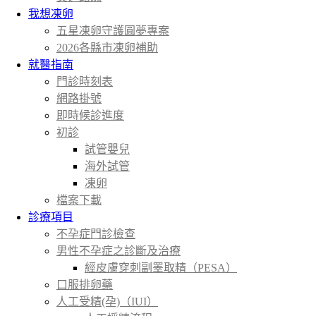
我想凍卵
五星凍卵守護圓夢專案
2026各縣市凍卵補助
就醫指南
門診時刻表
網路掛號
即時候診進度
初診
試管嬰兒
海外試管
凍卵
檔案下載
診療項目
不孕症門診檢查
男性不孕症之診斷及治療
經皮膚穿刺副睪取精（PESA）
口服排卵藥
人工受精(孕)（IUI）