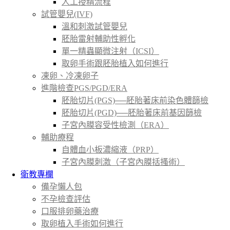
人工授精流程
試管嬰兒(IVF)
溫和刺激試管嬰兒
胚胎雷射輔助性孵化
單一精蟲顯微注射（ICSI）
取卵手術跟胚胎植入如何進行
凍卵、冷凍卵子
進階檢查PGS/PGD/ERA
胚胎切片(PGS)──胚胎著床前染色體篩檢
胚胎切片(PGD)──胚胎著床前基因篩檢
子宮內膜容受性檢測（ERA）
輔助療程
自體血小板濃縮液（PRP）
子宮內膜刺激（子宮內膜括搔術）
衛教專欄
備孕懶人包
不孕檢查評估
口服排卵藥治療
取卵植入手術如何進行