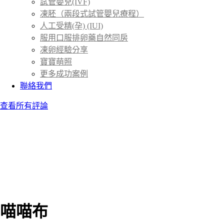
試管嬰兒(IVF)
凍胚（兩段式試管嬰兒療程）
人工受精(孕) (IUI)
服用口服排卵藥自然同房
凍卵經驗分享
寶寶萌照
更多成功案例
聯絡我們
查看所有評論
喵喵布