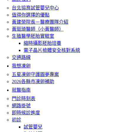
台北協育試管嬰兒中心
值得你選擇的優點
黃建榮院長－醫療團隊介紹
黃珽琦醫師（小黃醫師）
生殖醫學胚胎實驗室
縮時攝影胚胎培養
電子晶片檢體安全核對系統
交通路線
我想凍卵
五星凍卵守護圓夢專案
2026各縣市凍卵補助
就醫指南
門診時刻表
網路掛號
即時候診進度
初診
試管嬰兒