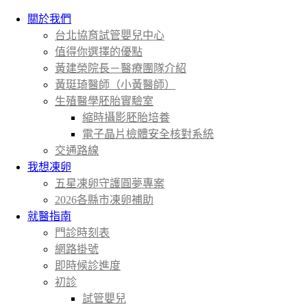
關於我們
台北協育試管嬰兒中心
值得你選擇的優點
黃建榮院長－醫療團隊介紹
黃珽琦醫師（小黃醫師）
生殖醫學胚胎實驗室
縮時攝影胚胎培養
電子晶片檢體安全核對系統
交通路線
我想凍卵
五星凍卵守護圓夢專案
2026各縣市凍卵補助
就醫指南
門診時刻表
網路掛號
即時候診進度
初診
試管嬰兒