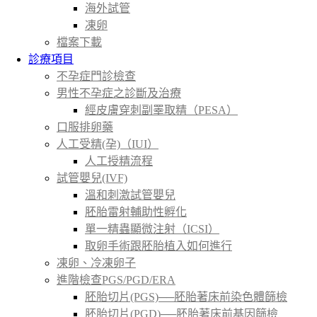
海外試管
凍卵
檔案下載
診療項目
不孕症門診檢查
男性不孕症之診斷及治療
經皮膚穿刺副睪取精（PESA）
口服排卵藥
人工受精(孕)（IUI）
人工授精流程
試管嬰兒(IVF)
溫和刺激試管嬰兒
胚胎雷射輔助性孵化
單一精蟲顯微注射（ICSI）
取卵手術跟胚胎植入如何進行
凍卵、冷凍卵子
進階檢查PGS/PGD/ERA
胚胎切片(PGS)──胚胎著床前染色體篩檢
胚胎切片(PGD)──胚胎著床前基因篩檢