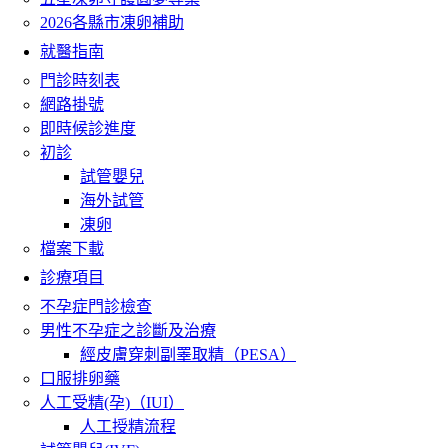
2026各縣市凍卵補助
就醫指南
門診時刻表
網路掛號
即時候診進度
初診
試管嬰兒
海外試管
凍卵
檔案下載
診療項目
不孕症門診檢查
男性不孕症之診斷及治療
經皮膚穿刺副睪取精（PESA）
口服排卵藥
人工受精(孕)（IUI）
人工授精流程