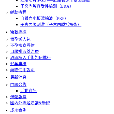
胚胎切片(PGD)──胚胎著床前基因篩檢
子宮內膜容受性檢測（ERA）
輔助療程
自體血小板濃縮液（PRP）
子宮內膜刺激（子宮內膜括搔術）
衛教專欄
備孕懶人包
不孕檢查評估
口服排卵藥治療
取卵植入手術如何進行
好孕專欄
藥物使用說明
最新消息
門診公告
活動資訊
媒體報導
國內外專題演講&學術
成功案例