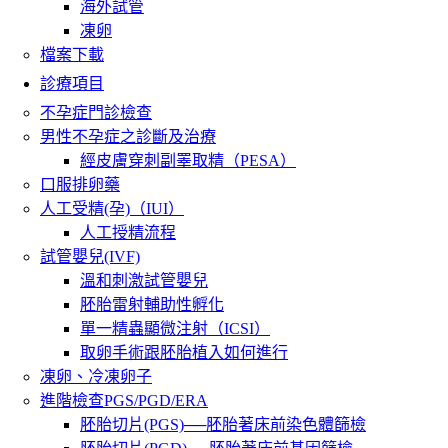
海外試管
凍卵
檔案下載
診療項目
不孕症門診檢查
男性不孕症之診斷及治療
經皮膚穿刺副睪取精（PESA）
口服排卵藥
人工受精(孕)（IUI）
人工授精流程
試管嬰兒(IVF)
溫和刺激試管嬰兒
胚胎雷射輔助性孵化
單一精蟲顯微注射（ICSI）
取卵手術跟胚胎植入如何進行
凍卵、冷凍卵子
進階檢查PGS/PGD/ERA
胚胎切片(PGS)──胚胎著床前染色體篩檢