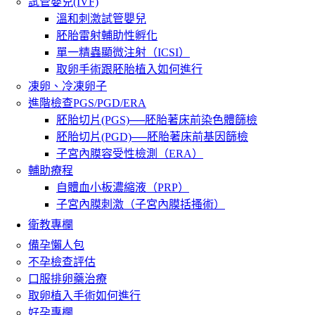
試管嬰兒(IVF)
溫和刺激試管嬰兒
胚胎雷射輔助性孵化
單一精蟲顯微注射（ICSI）
取卵手術跟胚胎植入如何進行
凍卵、冷凍卵子
進階檢查PGS/PGD/ERA
胚胎切片(PGS)──胚胎著床前染色體篩檢
胚胎切片(PGD)──胚胎著床前基因篩檢
子宮內膜容受性檢測（ERA）
輔助療程
自體血小板濃縮液（PRP）
子宮內膜刺激（子宮內膜括搔術）
衛教專欄
備孕懶人包
不孕檢查評估
口服排卵藥治療
取卵植入手術如何進行
好孕專欄