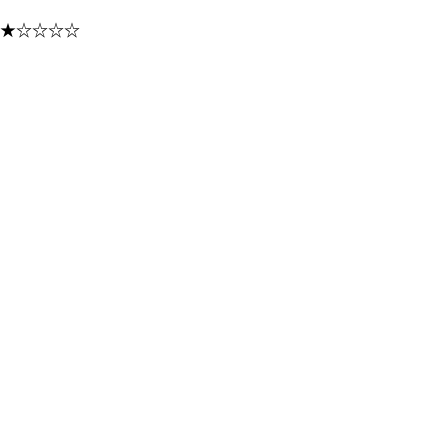
★
☆
☆
☆
☆