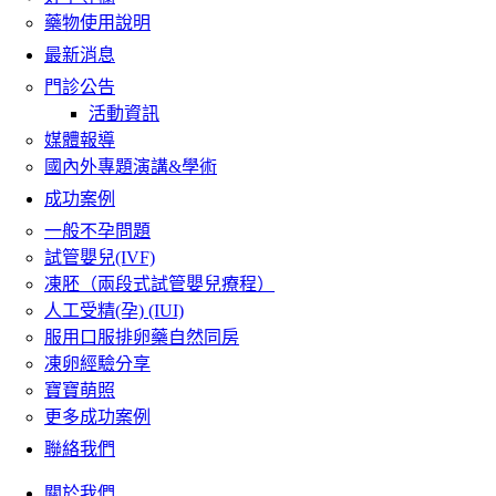
藥物使用說明
最新消息
門診公告
活動資訊
媒體報導
國內外專題演講&學術
成功案例
一般不孕問題
試管嬰兒(IVF)
凍胚（兩段式試管嬰兒療程）
人工受精(孕) (IUI)
服用口服排卵藥自然同房
凍卵經驗分享
寶寶萌照
更多成功案例
聯絡我們
關於我們