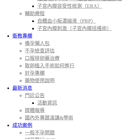
子宮內膜容受性檢測（ERA）
輔助療程
自體血小板濃縮液（PRP）
子宮內膜刺激（子宮內膜括搔術）
衛教專欄
備孕懶人包
不孕檢查評估
口服排卵藥治療
取卵植入手術如何進行
好孕專欄
藥物使用說明
最新消息
門診公告
活動資訊
媒體報導
國內外專題演講&學術
成功案例
一般不孕問題