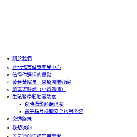
關於我們
台北協育試管嬰兒中心
值得你選擇的優點
黃建榮院長－醫療團隊介紹
黃珽琦醫師（小黃醫師）
生殖醫學胚胎實驗室
縮時攝影胚胎培養
電子晶片檢體安全核對系統
交通路線
我想凍卵
五星凍卵守護圓夢專案