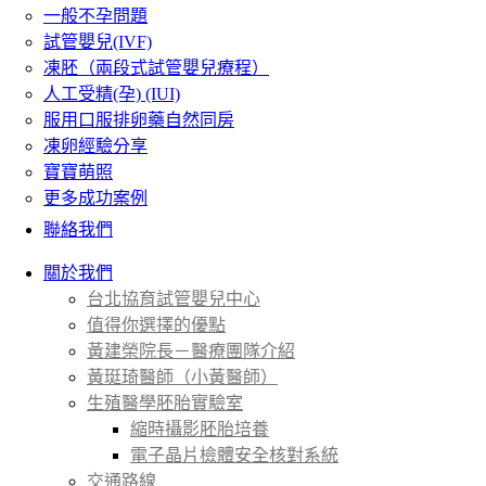
一般不孕問題
試管嬰兒(IVF)
凍胚（兩段式試管嬰兒療程）
人工受精(孕) (IUI)
服用口服排卵藥自然同房
凍卵經驗分享
寶寶萌照
更多成功案例
聯絡我們
關於我們
台北協育試管嬰兒中心
值得你選擇的優點
黃建榮院長－醫療團隊介紹
黃珽琦醫師（小黃醫師）
生殖醫學胚胎實驗室
縮時攝影胚胎培養
電子晶片檢體安全核對系統
交通路線