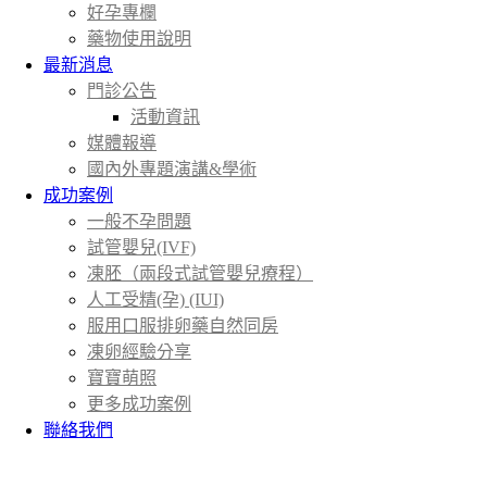
好孕專欄
藥物使用說明
最新消息
門診公告
活動資訊
媒體報導
國內外專題演講&學術
成功案例
一般不孕問題
試管嬰兒(IVF)
凍胚（兩段式試管嬰兒療程）
人工受精(孕) (IUI)
服用口服排卵藥自然同房
凍卵經驗分享
寶寶萌照
更多成功案例
聯絡我們