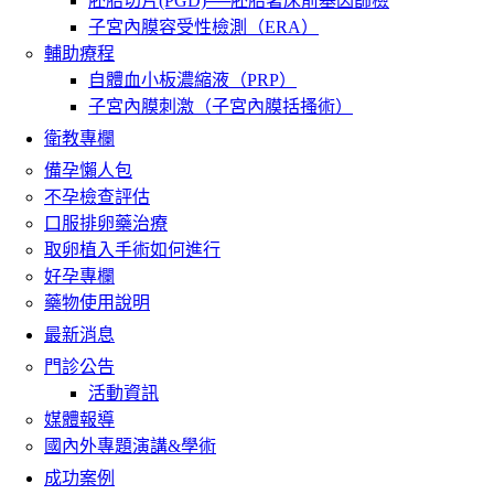
胚胎切片(PGD)──胚胎著床前基因篩檢
子宮內膜容受性檢測（ERA）
輔助療程
自體血小板濃縮液（PRP）
子宮內膜刺激（子宮內膜括搔術）
衛教專欄
備孕懶人包
不孕檢查評估
口服排卵藥治療
取卵植入手術如何進行
好孕專欄
藥物使用說明
最新消息
門診公告
活動資訊
媒體報導
國內外專題演講&學術
成功案例