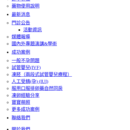
藥物使用說明
最新消息
門診公告
活動資訊
媒體報導
國內外專題演講&學術
成功案例
一般不孕問題
試管嬰兒(IVF)
凍胚（兩段式試管嬰兒療程）
人工受精(孕) (IUI)
服用口服排卵藥自然同房
凍卵經驗分享
寶寶萌照
更多成功案例
聯絡我們
關於我們