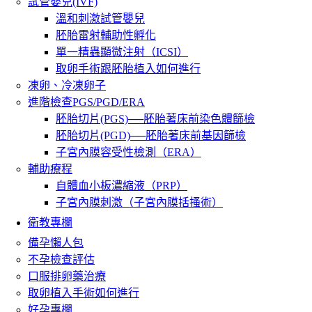
試管嬰兒(IVF)
溫和刺激試管嬰兒
胚胎雷射輔助性孵化
單一精蟲顯微注射（ICSI）
取卵手術跟胚胎植入如何進行
凍卵、冷凍卵子
進階檢查PGS/PGD/ERA
胚胎切片(PGS)──胚胎著床前染色體篩檢
胚胎切片(PGD)──胚胎著床前基因篩檢
子宮內膜容受性檢測（ERA）
輔助療程
自體血小板濃縮液（PRP）
子宮內膜刺激（子宮內膜括搔術）
衛教專欄
備孕懶人包
不孕檢查評估
口服排卵藥治療
取卵植入手術如何進行
好孕專欄