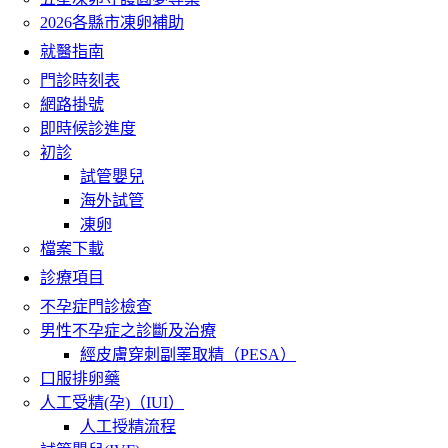
2026各縣市凍卵補助
就醫指南
門診時刻表
網路掛號
即時候診進度
初診
試管嬰兒
海外試管
凍卵
檔案下載
診療項目
不孕症門診檢查
男性不孕症之診斷及治療
經皮膚穿刺副睪取精（PESA）
口服排卵藥
人工受精(孕)（IUI）
人工授精流程