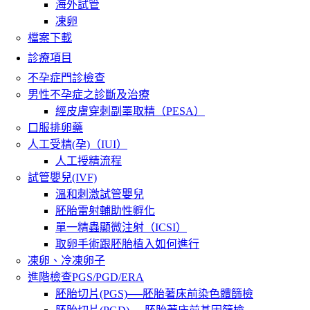
海外試管
凍卵
檔案下載
診療項目
不孕症門診檢查
男性不孕症之診斷及治療
經皮膚穿刺副睪取精（PESA）
口服排卵藥
人工受精(孕)（IUI）
人工授精流程
試管嬰兒(IVF)
溫和刺激試管嬰兒
胚胎雷射輔助性孵化
單一精蟲顯微注射（ICSI）
取卵手術跟胚胎植入如何進行
凍卵、冷凍卵子
進階檢查PGS/PGD/ERA
胚胎切片(PGS)──胚胎著床前染色體篩檢