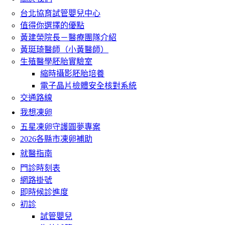
台北協育試管嬰兒中心
值得你選擇的優點
黃建榮院長－醫療團隊介紹
黃珽琦醫師（小黃醫師）
生殖醫學胚胎實驗室
縮時攝影胚胎培養
電子晶片檢體安全核對系統
交通路線
我想凍卵
五星凍卵守護圓夢專案
2026各縣市凍卵補助
就醫指南
門診時刻表
網路掛號
即時候診進度
初診
試管嬰兒