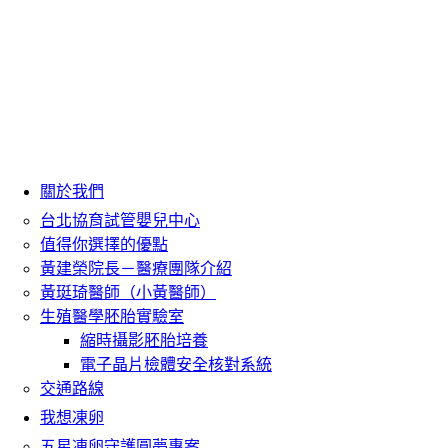
關於我們
台北協育試管嬰兒中心
值得你選擇的優點
黃建榮院長－醫療團隊介紹
黃珽琦醫師（小黃醫師）
生殖醫學胚胎實驗室
縮時攝影胚胎培養
電子晶片檢體安全核對系統
交通路線
我想凍卵
五星凍卵守護圓夢專案