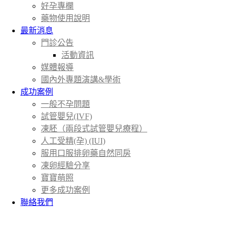
好孕專欄
藥物使用說明
最新消息
門診公告
活動資訊
媒體報導
國內外專題演講&學術
成功案例
一般不孕問題
試管嬰兒(IVF)
凍胚（兩段式試管嬰兒療程）
人工受精(孕) (IUI)
服用口服排卵藥自然同房
凍卵經驗分享
寶寶萌照
更多成功案例
聯絡我們