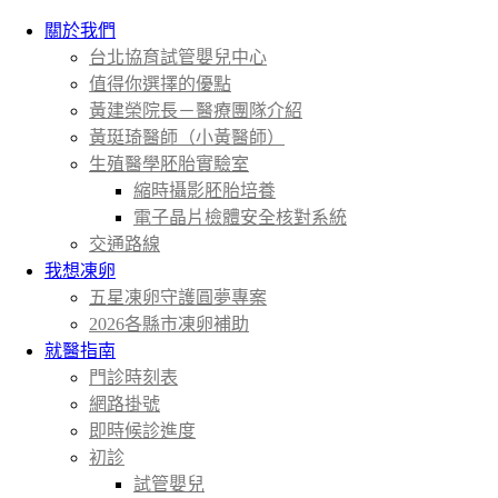
關於我們
台北協育試管嬰兒中心
值得你選擇的優點
黃建榮院長－醫療團隊介紹
黃珽琦醫師（小黃醫師）
生殖醫學胚胎實驗室
縮時攝影胚胎培養
電子晶片檢體安全核對系統
交通路線
我想凍卵
五星凍卵守護圓夢專案
2026各縣市凍卵補助
就醫指南
門診時刻表
網路掛號
即時候診進度
初診
試管嬰兒