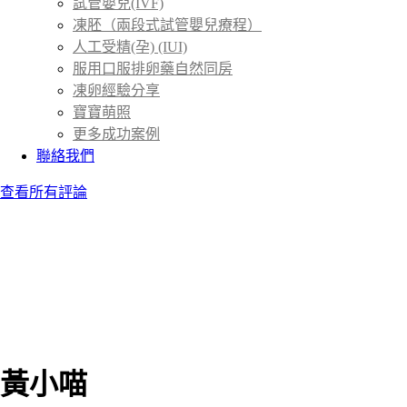
試管嬰兒(IVF)
凍胚（兩段式試管嬰兒療程）
人工受精(孕) (IUI)
服用口服排卵藥自然同房
凍卵經驗分享
寶寶萌照
更多成功案例
聯絡我們
查看所有評論
黃小喵