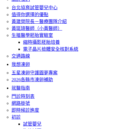
台北協育試管嬰兒中心
值得你選擇的優點
黃建榮院長－醫療團隊介紹
黃珽琦醫師（小黃醫師）
生殖醫學胚胎實驗室
縮時攝影胚胎培養
電子晶片檢體安全核對系統
交通路線
我想凍卵
五星凍卵守護圓夢專案
2026各縣市凍卵補助
就醫指南
門診時刻表
網路掛號
即時候診進度
初診
試管嬰兒