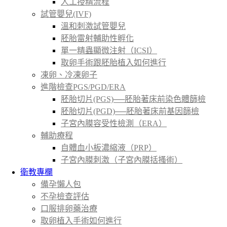
人工授精流程
試管嬰兒(IVF)
溫和刺激試管嬰兒
胚胎雷射輔助性孵化
單一精蟲顯微注射（ICSI）
取卵手術跟胚胎植入如何進行
凍卵、冷凍卵子
進階檢查PGS/PGD/ERA
胚胎切片(PGS)──胚胎著床前染色體篩檢
胚胎切片(PGD)──胚胎著床前基因篩檢
子宮內膜容受性檢測（ERA）
輔助療程
自體血小板濃縮液（PRP）
子宮內膜刺激（子宮內膜括搔術）
衛教專欄
備孕懶人包
不孕檢查評估
口服排卵藥治療
取卵植入手術如何進行