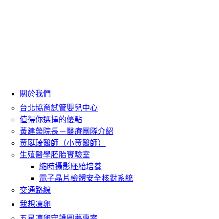
關於我們
台北協育試管嬰兒中心
值得你選擇的優點
黃建榮院長－醫療團隊介紹
黃珽琦醫師（小黃醫師）
生殖醫學胚胎實驗室
縮時攝影胚胎培養
電子晶片檢體安全核對系統
交通路線
我想凍卵
五星凍卵守護圓夢專案