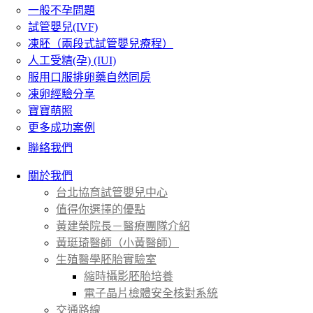
一般不孕問題
試管嬰兒(IVF)
凍胚（兩段式試管嬰兒療程）
人工受精(孕) (IUI)
服用口服排卵藥自然同房
凍卵經驗分享
寶寶萌照
更多成功案例
聯絡我們
關於我們
台北協育試管嬰兒中心
值得你選擇的優點
黃建榮院長－醫療團隊介紹
黃珽琦醫師（小黃醫師）
生殖醫學胚胎實驗室
縮時攝影胚胎培養
電子晶片檢體安全核對系統
交通路線