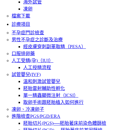
海外試管
凍卵
檔案下載
診療項目
不孕症門診檢查
男性不孕症之診斷及治療
經皮膚穿刺副睪取精（PESA）
口服排卵藥
人工受精(孕)（IUI）
人工授精流程
試管嬰兒(IVF)
溫和刺激試管嬰兒
胚胎雷射輔助性孵化
單一精蟲顯微注射（ICSI）
取卵手術跟胚胎植入如何進行
凍卵、冷凍卵子
進階檢查PGS/PGD/ERA
胚胎切片(PGS)──胚胎著床前染色體篩檢