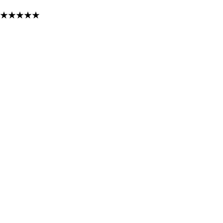
★
★
★
★
★