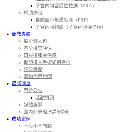
子宮內膜容受性檢測（ERA）
輔助療程
自體血小板濃縮液（PRP）
子宮內膜刺激（子宮內膜括搔術）
衛教專欄
備孕懶人包
不孕檢查評估
口服排卵藥治療
取卵植入手術如何進行
好孕專欄
藥物使用說明
最新消息
門診公告
活動資訊
媒體報導
國內外專題演講&學術
成功案例
一般不孕問題