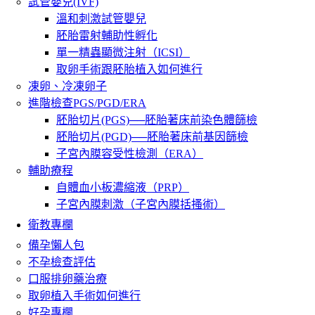
試管嬰兒(IVF)
溫和刺激試管嬰兒
胚胎雷射輔助性孵化
單一精蟲顯微注射（ICSI）
取卵手術跟胚胎植入如何進行
凍卵、冷凍卵子
進階檢查PGS/PGD/ERA
胚胎切片(PGS)──胚胎著床前染色體篩檢
胚胎切片(PGD)──胚胎著床前基因篩檢
子宮內膜容受性檢測（ERA）
輔助療程
自體血小板濃縮液（PRP）
子宮內膜刺激（子宮內膜括搔術）
衛教專欄
備孕懶人包
不孕檢查評估
口服排卵藥治療
取卵植入手術如何進行
好孕專欄