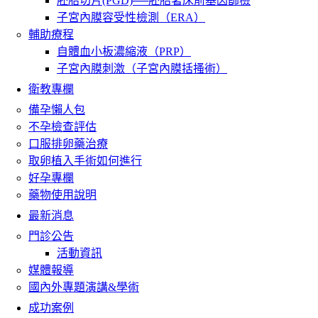
胚胎切片(PGD)──胚胎著床前基因篩檢
子宮內膜容受性檢測（ERA）
輔助療程
自體血小板濃縮液（PRP）
子宮內膜刺激（子宮內膜括搔術）
衛教專欄
備孕懶人包
不孕檢查評估
口服排卵藥治療
取卵植入手術如何進行
好孕專欄
藥物使用說明
最新消息
門診公告
活動資訊
媒體報導
國內外專題演講&學術
成功案例