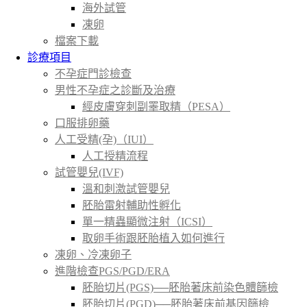
海外試管
凍卵
檔案下載
診療項目
不孕症門診檢查
男性不孕症之診斷及治療
經皮膚穿刺副睪取精（PESA）
口服排卵藥
人工受精(孕)（IUI）
人工授精流程
試管嬰兒(IVF)
溫和刺激試管嬰兒
胚胎雷射輔助性孵化
單一精蟲顯微注射（ICSI）
取卵手術跟胚胎植入如何進行
凍卵、冷凍卵子
進階檢查PGS/PGD/ERA
胚胎切片(PGS)──胚胎著床前染色體篩檢
胚胎切片(PGD)──胚胎著床前基因篩檢