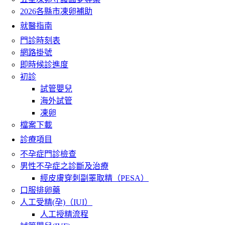
2026各縣市凍卵補助
就醫指南
門診時刻表
網路掛號
即時候診進度
初診
試管嬰兒
海外試管
凍卵
檔案下載
診療項目
不孕症門診檢查
男性不孕症之診斷及治療
經皮膚穿刺副睪取精（PESA）
口服排卵藥
人工受精(孕)（IUI）
人工授精流程