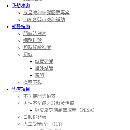
我想凍卵
五星凍卵守護圓夢專案
2026各縣市凍卵補助
就醫指南
門診時刻表
網路掛號
即時候診進度
初診
試管嬰兒
海外試管
凍卵
檔案下載
診療項目
不孕症門診檢查
男性不孕症之診斷及治療
經皮膚穿刺副睪取精（PESA）
口服排卵藥
人工受精(孕)（IUI）