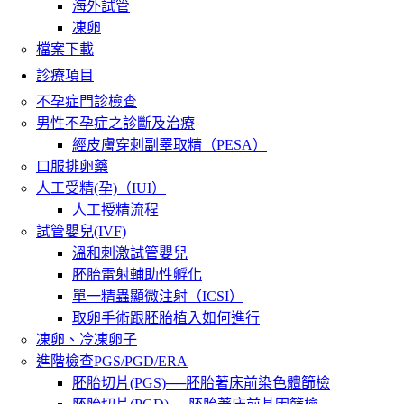
海外試管
凍卵
檔案下載
診療項目
不孕症門診檢查
男性不孕症之診斷及治療
經皮膚穿刺副睪取精（PESA）
口服排卵藥
人工受精(孕)（IUI）
人工授精流程
試管嬰兒(IVF)
溫和刺激試管嬰兒
胚胎雷射輔助性孵化
單一精蟲顯微注射（ICSI）
取卵手術跟胚胎植入如何進行
凍卵、冷凍卵子
進階檢查PGS/PGD/ERA
胚胎切片(PGS)──胚胎著床前染色體篩檢