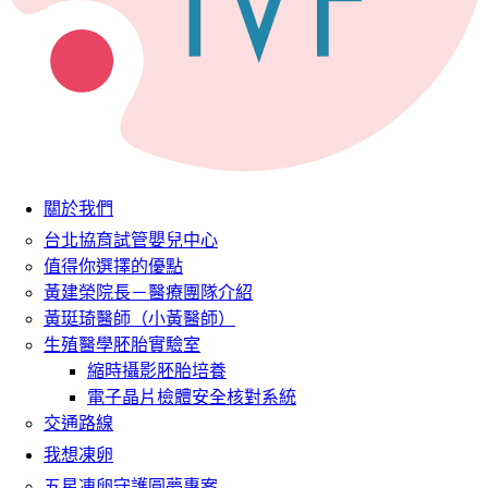
關於我們
台北協育試管嬰兒中心
值得你選擇的優點
黃建榮院長－醫療團隊介紹
黃珽琦醫師（小黃醫師）
生殖醫學胚胎實驗室
縮時攝影胚胎培養
電子晶片檢體安全核對系統
交通路線
我想凍卵
五星凍卵守護圓夢專案