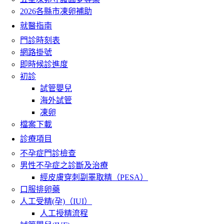
2026各縣市凍卵補助
就醫指南
門診時刻表
網路掛號
即時候診進度
初診
試管嬰兒
海外試管
凍卵
檔案下載
診療項目
不孕症門診檢查
男性不孕症之診斷及治療
經皮膚穿刺副睪取精（PESA）
口服排卵藥
人工受精(孕)（IUI）
人工授精流程