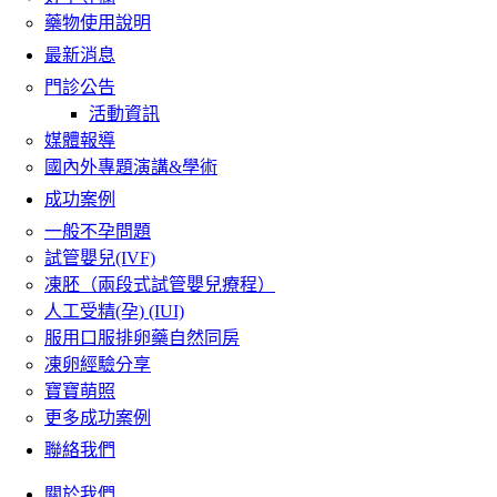
藥物使用說明
最新消息
門診公告
活動資訊
媒體報導
國內外專題演講&學術
成功案例
一般不孕問題
試管嬰兒(IVF)
凍胚（兩段式試管嬰兒療程）
人工受精(孕) (IUI)
服用口服排卵藥自然同房
凍卵經驗分享
寶寶萌照
更多成功案例
聯絡我們
關於我們