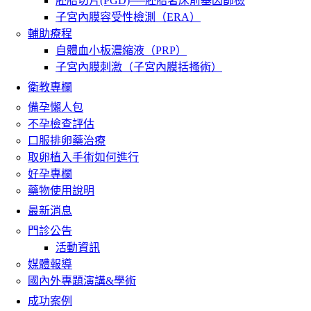
胚胎切片(PGD)──胚胎著床前基因篩檢
子宮內膜容受性檢測（ERA）
輔助療程
自體血小板濃縮液（PRP）
子宮內膜刺激（子宮內膜括搔術）
衛教專欄
備孕懶人包
不孕檢查評估
口服排卵藥治療
取卵植入手術如何進行
好孕專欄
藥物使用說明
最新消息
門診公告
活動資訊
媒體報導
國內外專題演講&學術
成功案例