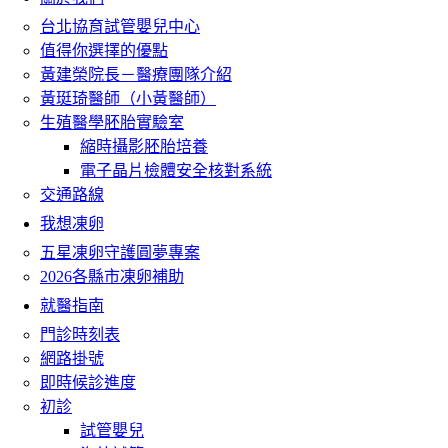
台北協育試管嬰兒中心
值得你選擇的優點
黃建榮院長－醫療團隊介紹
黃珽琦醫師（小黃醫師）
生殖醫學胚胎實驗室
縮時攝影胚胎培養
電子晶片檢體安全核對系統
交通路線
我想凍卵
五星凍卵守護圓夢專案
2026各縣市凍卵補助
就醫指南
門診時刻表
網路掛號
即時候診進度
初診
試管嬰兒