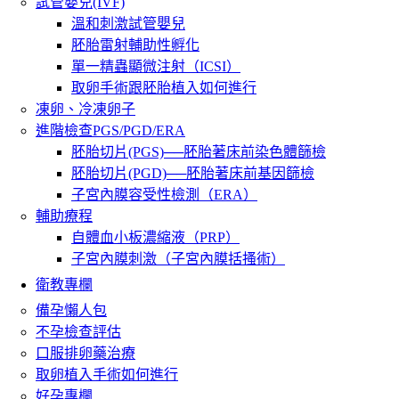
試管嬰兒(IVF)
溫和刺激試管嬰兒
胚胎雷射輔助性孵化
單一精蟲顯微注射（ICSI）
取卵手術跟胚胎植入如何進行
凍卵、冷凍卵子
進階檢查PGS/PGD/ERA
胚胎切片(PGS)──胚胎著床前染色體篩檢
胚胎切片(PGD)──胚胎著床前基因篩檢
子宮內膜容受性檢測（ERA）
輔助療程
自體血小板濃縮液（PRP）
子宮內膜刺激（子宮內膜括搔術）
衛教專欄
備孕懶人包
不孕檢查評估
口服排卵藥治療
取卵植入手術如何進行
好孕專欄