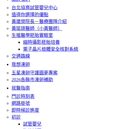
台北協育試管嬰兒中心
值得你選擇的優點
黃建榮院長－醫療團隊介紹
黃珽琦醫師（小黃醫師）
生殖醫學胚胎實驗室
縮時攝影胚胎培養
電子晶片檢體安全核對系統
交通路線
我想凍卵
五星凍卵守護圓夢專案
2026各縣市凍卵補助
就醫指南
門診時刻表
網路掛號
即時候診進度
初診
試管嬰兒