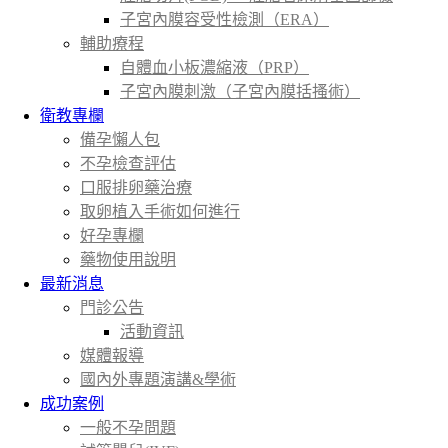
子宮內膜容受性檢測（ERA）
輔助療程
自體血小板濃縮液（PRP）
子宮內膜刺激（子宮內膜括搔術）
衛教專欄
備孕懶人包
不孕檢查評估
口服排卵藥治療
取卵植入手術如何進行
好孕專欄
藥物使用說明
最新消息
門診公告
活動資訊
媒體報導
國內外專題演講&學術
成功案例
一般不孕問題