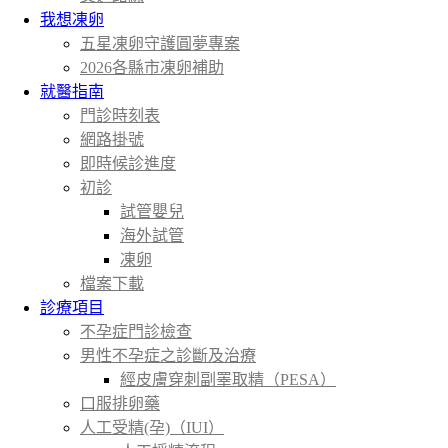
我想凍卵
五星凍卵守護圓夢專案
2026各縣市凍卵補助
就醫指南
門診時刻表
網路掛號
即時候診進度
初診
試管嬰兒
海外試管
凍卵
檔案下載
診療項目
不孕症門診檢查
男性不孕症之診斷及治療
經皮膚穿刺副睪取精（PESA）
口服排卵藥
人工受精(孕)（IUI）