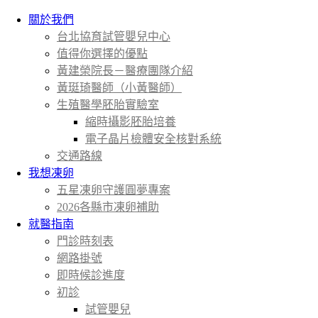
關於我們
台北協育試管嬰兒中心
值得你選擇的優點
黃建榮院長－醫療團隊介紹
黃珽琦醫師（小黃醫師）
生殖醫學胚胎實驗室
縮時攝影胚胎培養
電子晶片檢體安全核對系統
交通路線
我想凍卵
五星凍卵守護圓夢專案
2026各縣市凍卵補助
就醫指南
門診時刻表
網路掛號
即時候診進度
初診
試管嬰兒