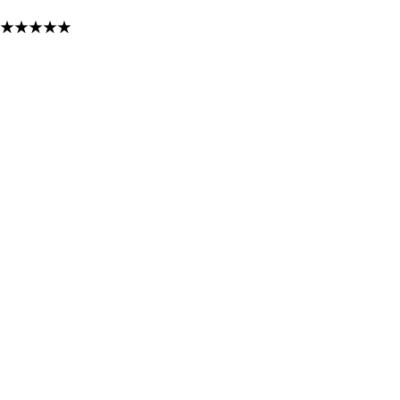
★
★
★
★
★