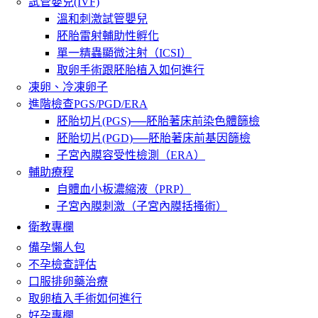
試管嬰兒(IVF)
溫和刺激試管嬰兒
胚胎雷射輔助性孵化
單一精蟲顯微注射（ICSI）
取卵手術跟胚胎植入如何進行
凍卵、冷凍卵子
進階檢查PGS/PGD/ERA
胚胎切片(PGS)──胚胎著床前染色體篩檢
胚胎切片(PGD)──胚胎著床前基因篩檢
子宮內膜容受性檢測（ERA）
輔助療程
自體血小板濃縮液（PRP）
子宮內膜刺激（子宮內膜括搔術）
衛教專欄
備孕懶人包
不孕檢查評估
口服排卵藥治療
取卵植入手術如何進行
好孕專欄