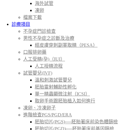
海外試管
凍卵
檔案下載
診療項目
不孕症門診檢查
男性不孕症之診斷及治療
經皮膚穿刺副睪取精（PESA）
口服排卵藥
人工受精(孕)（IUI）
人工授精流程
試管嬰兒(IVF)
溫和刺激試管嬰兒
胚胎雷射輔助性孵化
單一精蟲顯微注射（ICSI）
取卵手術跟胚胎植入如何進行
凍卵、冷凍卵子
進階檢查PGS/PGD/ERA
胚胎切片(PGS)──胚胎著床前染色體篩檢
胚胎切片(PGD)──胚胎著床前基因篩檢