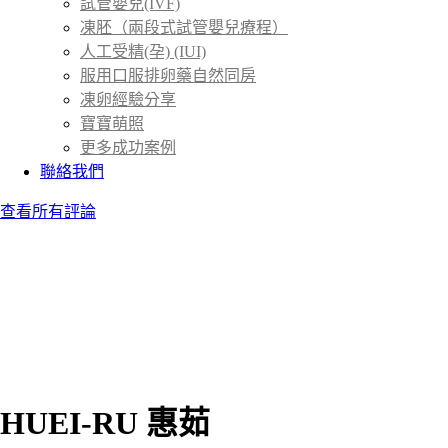
試管嬰兒(IVF)
凍胚（兩段式試管嬰兒療程）
人工受精(孕) (IUI)
服用口服排卵藥自然同房
凍卵經驗分享
寶寶萌照
更多成功案例
聯絡我們
查看所有評論
HUEI-RU 惠茹