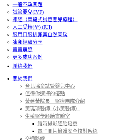
一般不孕問題
試管嬰兒(IVF)
凍胚（兩段式試管嬰兒療程）
人工受精(孕) (IUI)
服用口服排卵藥自然同房
凍卵經驗分享
寶寶萌照
更多成功案例
聯絡我們
關於我們
台北協育試管嬰兒中心
值得你選擇的優點
黃建榮院長－醫療團隊介紹
黃珽琦醫師（小黃醫師）
生殖醫學胚胎實驗室
縮時攝影胚胎培養
電子晶片檢體安全核對系統
交通路線