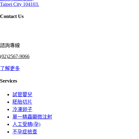
Taipei City 104103.
Contact Us
諮詢專線
(02)2567-9066
了解更多
Services
試管嬰兒
胚胎切片
冷凍卵子
單一精蟲顯微注射
人工受精(孕)
不孕症檢查