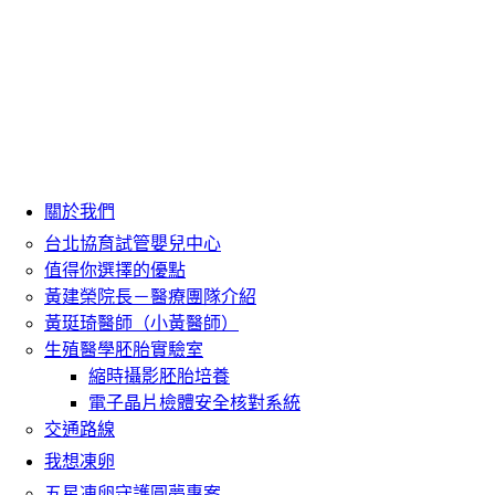
關於我們
台北協育試管嬰兒中心
值得你選擇的優點
黃建榮院長－醫療團隊介紹
黃珽琦醫師（小黃醫師）
生殖醫學胚胎實驗室
縮時攝影胚胎培養
電子晶片檢體安全核對系統
交通路線
我想凍卵
五星凍卵守護圓夢專案