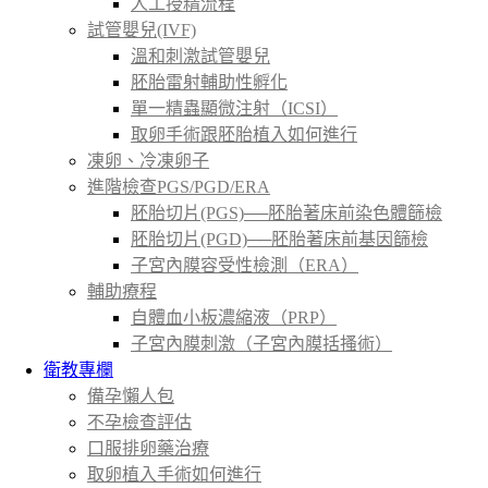
人工授精流程
試管嬰兒(IVF)
溫和刺激試管嬰兒
胚胎雷射輔助性孵化
單一精蟲顯微注射（ICSI）
取卵手術跟胚胎植入如何進行
凍卵、冷凍卵子
進階檢查PGS/PGD/ERA
胚胎切片(PGS)──胚胎著床前染色體篩檢
胚胎切片(PGD)──胚胎著床前基因篩檢
子宮內膜容受性檢測（ERA）
輔助療程
自體血小板濃縮液（PRP）
子宮內膜刺激（子宮內膜括搔術）
衛教專欄
備孕懶人包
不孕檢查評估
口服排卵藥治療
取卵植入手術如何進行