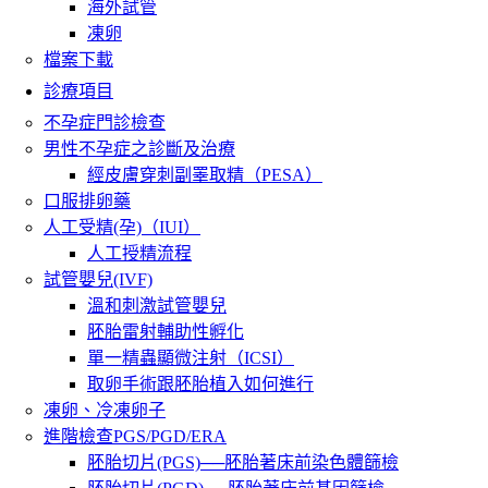
海外試管
凍卵
檔案下載
診療項目
不孕症門診檢查
男性不孕症之診斷及治療
經皮膚穿刺副睪取精（PESA）
口服排卵藥
人工受精(孕)（IUI）
人工授精流程
試管嬰兒(IVF)
溫和刺激試管嬰兒
胚胎雷射輔助性孵化
單一精蟲顯微注射（ICSI）
取卵手術跟胚胎植入如何進行
凍卵、冷凍卵子
進階檢查PGS/PGD/ERA
胚胎切片(PGS)──胚胎著床前染色體篩檢