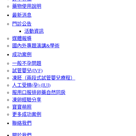
藥物使用說明
最新消息
門診公告
活動資訊
媒體報導
國內外專題演講&學術
成功案例
一般不孕問題
試管嬰兒(IVF)
凍胚（兩段式試管嬰兒療程）
人工受精(孕) (IUI)
服用口服排卵藥自然同房
凍卵經驗分享
寶寶萌照
更多成功案例
聯絡我們
關於我們