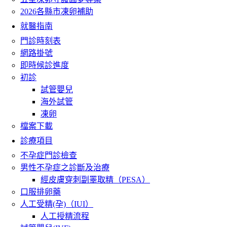
2026各縣市凍卵補助
就醫指南
門診時刻表
網路掛號
即時候診進度
初診
試管嬰兒
海外試管
凍卵
檔案下載
診療項目
不孕症門診檢查
男性不孕症之診斷及治療
經皮膚穿刺副睪取精（PESA）
口服排卵藥
人工受精(孕)（IUI）
人工授精流程