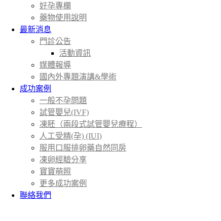
好孕專欄
藥物使用說明
最新消息
門診公告
活動資訊
媒體報導
國內外專題演講&學術
成功案例
一般不孕問題
試管嬰兒(IVF)
凍胚（兩段式試管嬰兒療程）
人工受精(孕) (IUI)
服用口服排卵藥自然同房
凍卵經驗分享
寶寶萌照
更多成功案例
聯絡我們