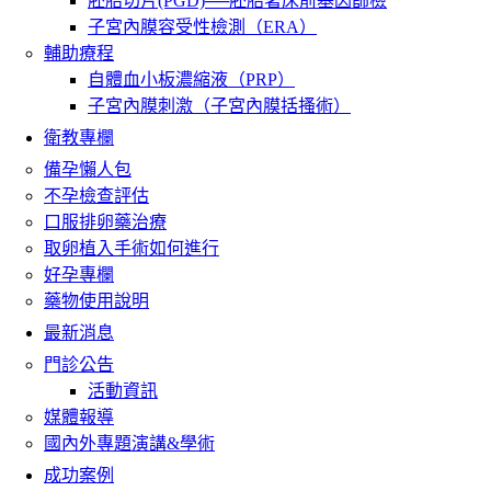
胚胎切片(PGD)──胚胎著床前基因篩檢
子宮內膜容受性檢測（ERA）
輔助療程
自體血小板濃縮液（PRP）
子宮內膜刺激（子宮內膜括搔術）
衛教專欄
備孕懶人包
不孕檢查評估
口服排卵藥治療
取卵植入手術如何進行
好孕專欄
藥物使用說明
最新消息
門診公告
活動資訊
媒體報導
國內外專題演講&學術
成功案例