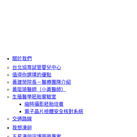
關於我們
台北協育試管嬰兒中心
值得你選擇的優點
黃建榮院長－醫療團隊介紹
黃珽琦醫師（小黃醫師）
生殖醫學胚胎實驗室
縮時攝影胚胎培養
電子晶片檢體安全核對系統
交通路線
我想凍卵
五星凍卵守護圓夢專案