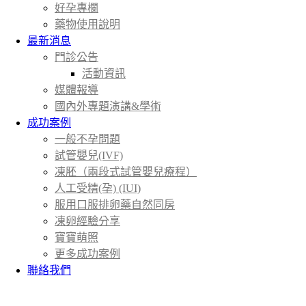
好孕專欄
藥物使用說明
最新消息
門診公告
活動資訊
媒體報導
國內外專題演講&學術
成功案例
一般不孕問題
試管嬰兒(IVF)
凍胚（兩段式試管嬰兒療程）
人工受精(孕) (IUI)
服用口服排卵藥自然同房
凍卵經驗分享
寶寶萌照
更多成功案例
聯絡我們