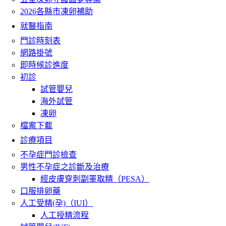
2026各縣市凍卵補助
就醫指南
門診時刻表
網路掛號
即時候診進度
初診
試管嬰兒
海外試管
凍卵
檔案下載
診療項目
不孕症門診檢查
男性不孕症之診斷及治療
經皮膚穿刺副睪取精（PESA）
口服排卵藥
人工受精(孕)（IUI）
人工授精流程