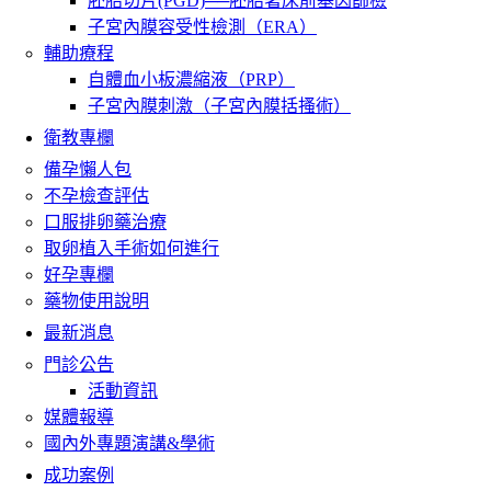
胚胎切片(PGD)──胚胎著床前基因篩檢
子宮內膜容受性檢測（ERA）
輔助療程
自體血小板濃縮液（PRP）
子宮內膜刺激（子宮內膜括搔術）
衛教專欄
備孕懶人包
不孕檢查評估
口服排卵藥治療
取卵植入手術如何進行
好孕專欄
藥物使用說明
最新消息
門診公告
活動資訊
媒體報導
國內外專題演講&學術
成功案例