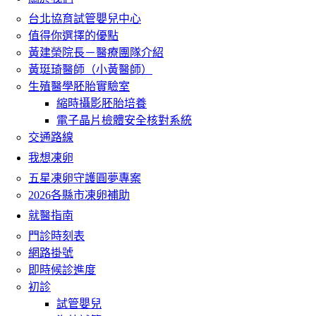
台北協育試管嬰兒中心
值得你選擇的優點
黃建榮院長－醫療團隊介紹
黃珽琦醫師（小黃醫師）
生殖醫學胚胎實驗室
縮時攝影胚胎培養
電子晶片檢體安全核對系統
交通路線
我想凍卵
五星凍卵守護圓夢專案
2026各縣市凍卵補助
就醫指南
門診時刻表
網路掛號
即時候診進度
初診
試管嬰兒