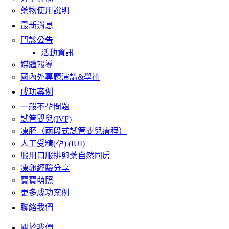
藥物使用說明
最新消息
門診公告
活動資訊
媒體報導
國內外專題演講&學術
成功案例
一般不孕問題
試管嬰兒(IVF)
凍胚（兩段式試管嬰兒療程）
人工受精(孕) (IUI)
服用口服排卵藥自然同房
凍卵經驗分享
寶寶萌照
更多成功案例
聯絡我們
關於我們