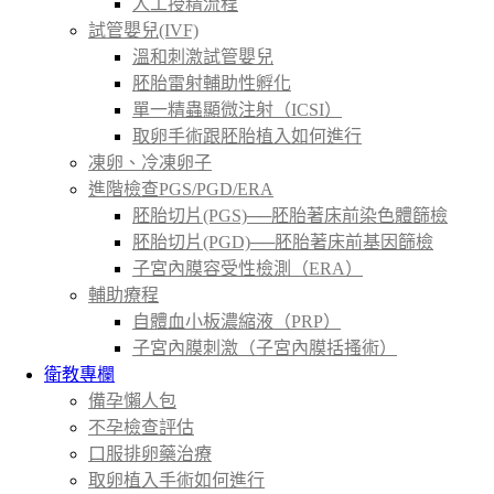
人工授精流程
試管嬰兒(IVF)
溫和刺激試管嬰兒
胚胎雷射輔助性孵化
單一精蟲顯微注射（ICSI）
取卵手術跟胚胎植入如何進行
凍卵、冷凍卵子
進階檢查PGS/PGD/ERA
胚胎切片(PGS)──胚胎著床前染色體篩檢
胚胎切片(PGD)──胚胎著床前基因篩檢
子宮內膜容受性檢測（ERA）
輔助療程
自體血小板濃縮液（PRP）
子宮內膜刺激（子宮內膜括搔術）
衛教專欄
備孕懶人包
不孕檢查評估
口服排卵藥治療
取卵植入手術如何進行