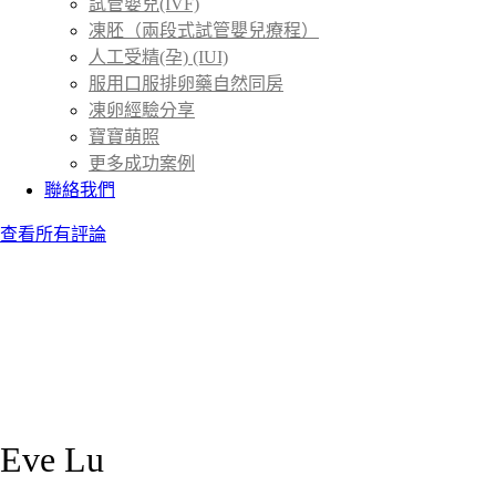
試管嬰兒(IVF)
凍胚（兩段式試管嬰兒療程）
人工受精(孕) (IUI)
服用口服排卵藥自然同房
凍卵經驗分享
寶寶萌照
更多成功案例
聯絡我們
查看所有評論
Eve Lu