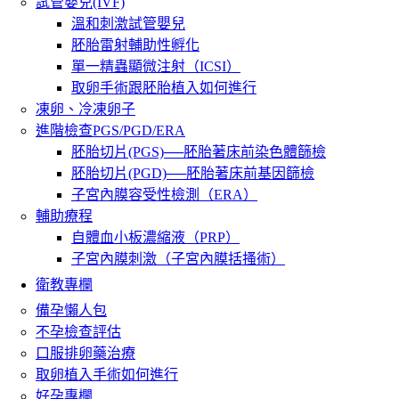
試管嬰兒(IVF)
溫和刺激試管嬰兒
胚胎雷射輔助性孵化
單一精蟲顯微注射（ICSI）
取卵手術跟胚胎植入如何進行
凍卵、冷凍卵子
進階檢查PGS/PGD/ERA
胚胎切片(PGS)──胚胎著床前染色體篩檢
胚胎切片(PGD)──胚胎著床前基因篩檢
子宮內膜容受性檢測（ERA）
輔助療程
自體血小板濃縮液（PRP）
子宮內膜刺激（子宮內膜括搔術）
衛教專欄
備孕懶人包
不孕檢查評估
口服排卵藥治療
取卵植入手術如何進行
好孕專欄