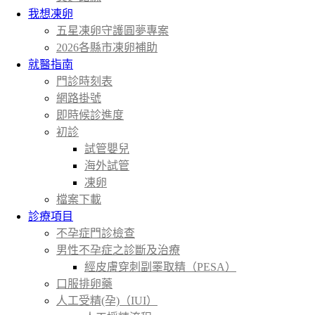
我想凍卵
五星凍卵守護圓夢專案
2026各縣市凍卵補助
就醫指南
門診時刻表
網路掛號
即時候診進度
初診
試管嬰兒
海外試管
凍卵
檔案下載
診療項目
不孕症門診檢查
男性不孕症之診斷及治療
經皮膚穿刺副睪取精（PESA）
口服排卵藥
人工受精(孕)（IUI）