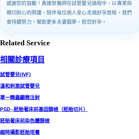
感謝您的鼓勵！黃建榮醫師在試管嬰兒過程中，以專業與
親切耐心的照護，陪伴每位病人安心走過好孕旅程。我們
會持續努力，幫助更多夫妻圓夢，祝您好孕。
Related Service
相關診療項目
試管嬰兒(IVF)
溫和刺激試管嬰兒
單一精蟲顯微注射
PGD─胚胎著床前基因篩檢（胚胎切片）
胚胎著床前染色體篩檢
縮時攝影胚胎培養