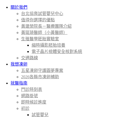
關於我們
台北協育試管嬰兒中心
值得你選擇的優點
黃建榮院長－醫療團隊介紹
黃珽琦醫師（小黃醫師）
生殖醫學胚胎實驗室
縮時攝影胚胎培養
電子晶片檢體安全核對系統
交通路線
我想凍卵
五星凍卵守護圓夢專案
2026各縣市凍卵補助
就醫指南
門診時刻表
網路掛號
即時候診進度
初診
試管嬰兒