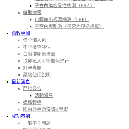
子宮內膜容受性檢測（ERA）
輔助療程
自體血小板濃縮液（PRP）
子宮內膜刺激（子宮內膜括搔術）
衛教專欄
備孕懶人包
不孕檢查評估
口服排卵藥治療
取卵植入手術如何進行
好孕專欄
藥物使用說明
最新消息
門診公告
活動資訊
媒體報導
國內外專題演講&學術
成功案例
一般不孕問題