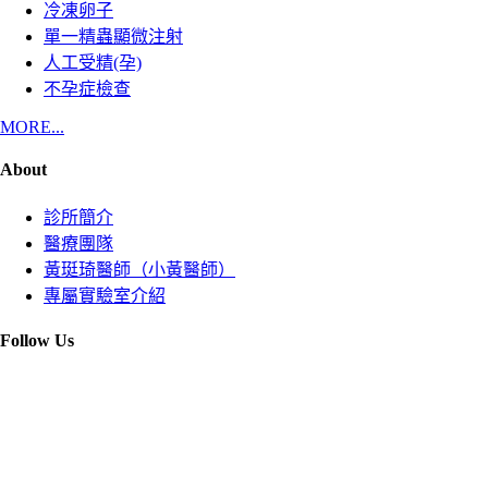
冷凍卵子
單一精蟲顯微注射
人工受精(孕)
不孕症檢查
MORE...
About
診所簡介
醫療團隊
黃珽琦醫師（小黃醫師）
專屬實驗室介紹
Follow Us