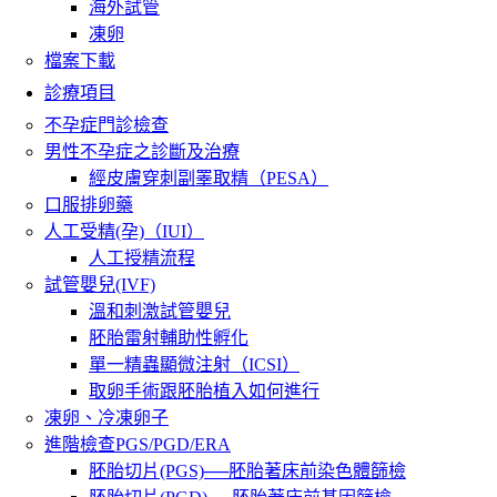
海外試管
凍卵
檔案下載
診療項目
不孕症門診檢查
男性不孕症之診斷及治療
經皮膚穿刺副睪取精（PESA）
口服排卵藥
人工受精(孕)（IUI）
人工授精流程
試管嬰兒(IVF)
溫和刺激試管嬰兒
胚胎雷射輔助性孵化
單一精蟲顯微注射（ICSI）
取卵手術跟胚胎植入如何進行
凍卵、冷凍卵子
進階檢查PGS/PGD/ERA
胚胎切片(PGS)──胚胎著床前染色體篩檢