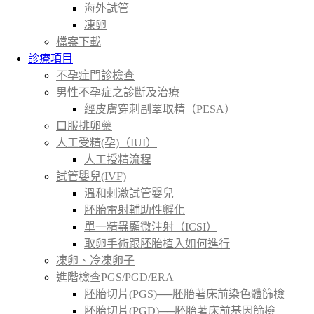
海外試管
凍卵
檔案下載
診療項目
不孕症門診檢查
男性不孕症之診斷及治療
經皮膚穿刺副睪取精（PESA）
口服排卵藥
人工受精(孕)（IUI）
人工授精流程
試管嬰兒(IVF)
溫和刺激試管嬰兒
胚胎雷射輔助性孵化
單一精蟲顯微注射（ICSI）
取卵手術跟胚胎植入如何進行
凍卵、冷凍卵子
進階檢查PGS/PGD/ERA
胚胎切片(PGS)──胚胎著床前染色體篩檢
胚胎切片(PGD)──胚胎著床前基因篩檢