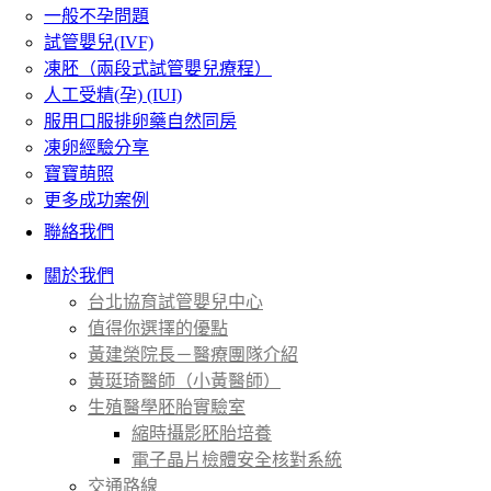
一般不孕問題
試管嬰兒(IVF)
凍胚（兩段式試管嬰兒療程）
人工受精(孕) (IUI)
服用口服排卵藥自然同房
凍卵經驗分享
寶寶萌照
更多成功案例
聯絡我們
關於我們
台北協育試管嬰兒中心
值得你選擇的優點
黃建榮院長－醫療團隊介紹
黃珽琦醫師（小黃醫師）
生殖醫學胚胎實驗室
縮時攝影胚胎培養
電子晶片檢體安全核對系統
交通路線