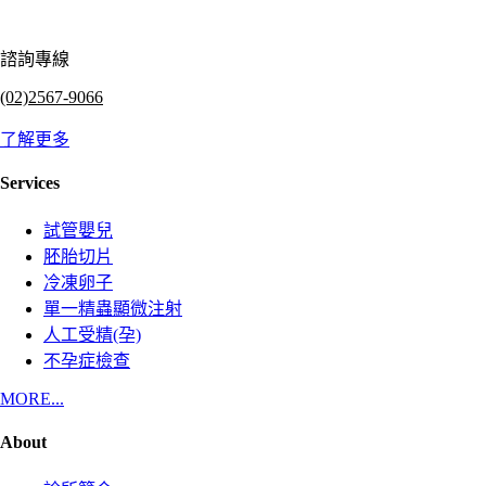
諮詢專線
(02)2567-9066
了解更多
Services
試管嬰兒
胚胎切片
冷凍卵子
單一精蟲顯微注射
人工受精(孕)
不孕症檢查
MORE...
About