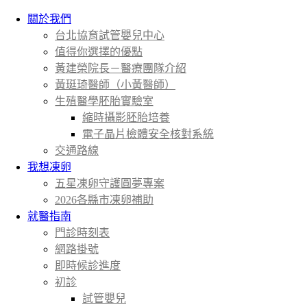
關於我們
台北協育試管嬰兒中心
值得你選擇的優點
黃建榮院長－醫療團隊介紹
黃珽琦醫師（小黃醫師）
生殖醫學胚胎實驗室
縮時攝影胚胎培養
電子晶片檢體安全核對系統
交通路線
我想凍卵
五星凍卵守護圓夢專案
2026各縣市凍卵補助
就醫指南
門診時刻表
網路掛號
即時候診進度
初診
試管嬰兒