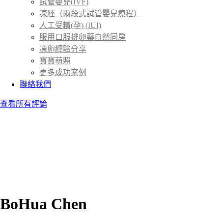
試管嬰兒(IVF)
凍胚（兩段式試管嬰兒療程）
人工受精(孕) (IUI)
服用口服排卵藥自然同房
凍卵經驗分享
寶寶萌照
更多成功案例
聯絡我們
查看所有評論
BoHua Chen