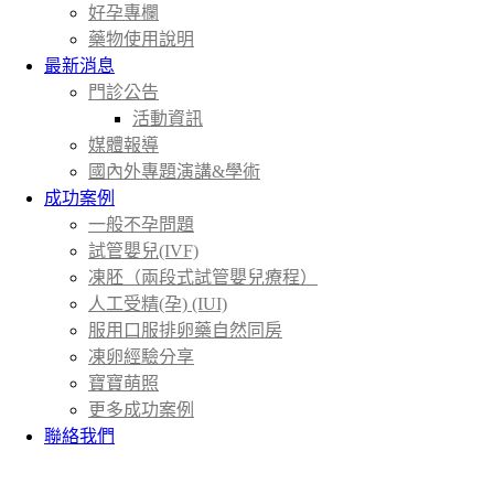
好孕專欄
藥物使用說明
最新消息
門診公告
活動資訊
媒體報導
國內外專題演講&學術
成功案例
一般不孕問題
試管嬰兒(IVF)
凍胚（兩段式試管嬰兒療程）
人工受精(孕) (IUI)
服用口服排卵藥自然同房
凍卵經驗分享
寶寶萌照
更多成功案例
聯絡我們