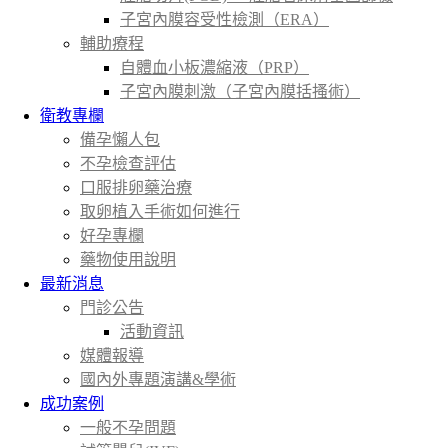
子宮內膜容受性檢測（ERA）
輔助療程
自體血小板濃縮液（PRP）
子宮內膜刺激（子宮內膜括搔術）
衛教專欄
備孕懶人包
不孕檢查評估
口服排卵藥治療
取卵植入手術如何進行
好孕專欄
藥物使用說明
最新消息
門診公告
活動資訊
媒體報導
國內外專題演講&學術
成功案例
一般不孕問題