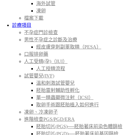
海外試管
凍卵
檔案下載
診療項目
不孕症門診檢查
男性不孕症之診斷及治療
經皮膚穿刺副睪取精（PESA）
口服排卵藥
人工受精(孕)（IUI）
人工授精流程
試管嬰兒(IVF)
溫和刺激試管嬰兒
胚胎雷射輔助性孵化
單一精蟲顯微注射（ICSI）
取卵手術跟胚胎植入如何進行
凍卵、冷凍卵子
進階檢查PGS/PGD/ERA
胚胎切片(PGS)──胚胎著床前染色體篩檢
胚胎切片(PGD)──胚胎著床前基因篩檢