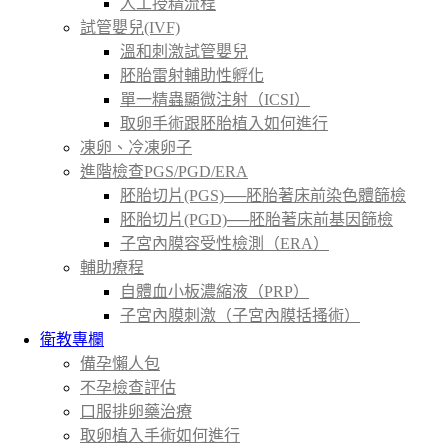
人工授精流程
試管嬰兒(IVF)
溫和刺激試管嬰兒
胚胎雷射輔助性孵化
單一精蟲顯微注射（ICSI）
取卵手術跟胚胎植入如何進行
凍卵、冷凍卵子
進階檢查PGS/PGD/ERA
胚胎切片(PGS)──胚胎著床前染色體篩檢
胚胎切片(PGD)──胚胎著床前基因篩檢
子宮內膜容受性檢測（ERA）
輔助療程
自體血小板濃縮液（PRP）
子宮內膜刺激（子宮內膜括搔術）
衛教專欄
備孕懶人包
不孕檢查評估
口服排卵藥治療
取卵植入手術如何進行