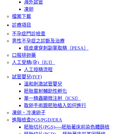
海外試管
凍卵
檔案下載
診療項目
不孕症門診檢查
男性不孕症之診斷及治療
經皮膚穿刺副睪取精（PESA）
口服排卵藥
人工受精(孕)（IUI）
人工授精流程
試管嬰兒(IVF)
溫和刺激試管嬰兒
胚胎雷射輔助性孵化
單一精蟲顯微注射（ICSI）
取卵手術跟胚胎植入如何進行
凍卵、冷凍卵子
進階檢查PGS/PGD/ERA
胚胎切片(PGS)──胚胎著床前染色體篩檢