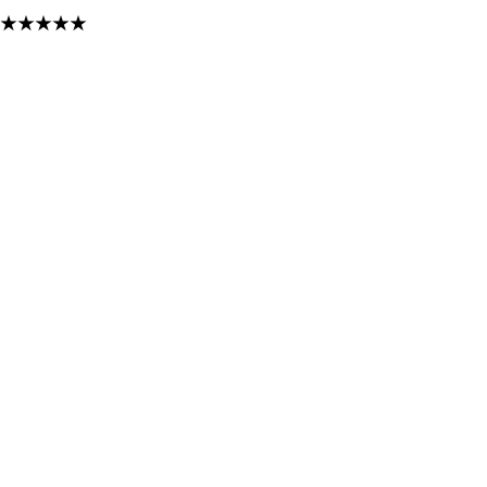
★
★
★
★
★