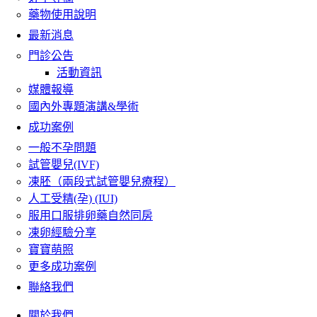
藥物使用說明
最新消息
門診公告
活動資訊
媒體報導
國內外專題演講&學術
成功案例
一般不孕問題
試管嬰兒(IVF)
凍胚（兩段式試管嬰兒療程）
人工受精(孕) (IUI)
服用口服排卵藥自然同房
凍卵經驗分享
寶寶萌照
更多成功案例
聯絡我們
關於我們