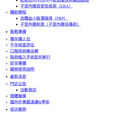
胚胎切片(PGD)──胚胎著床前基因篩檢
子宮內膜容受性檢測（ERA）
輔助療程
自體血小板濃縮液（PRP）
子宮內膜刺激（子宮內膜括搔術）
衛教專欄
備孕懶人包
不孕檢查評估
口服排卵藥治療
取卵植入手術如何進行
好孕專欄
藥物使用說明
最新消息
門診公告
活動資訊
媒體報導
國內外專題演講&學術
成功案例