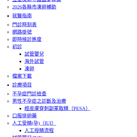
2026各縣市凍卵補助
就醫指南
門診時刻表
網路掛號
即時候診進度
初診
試管嬰兒
海外試管
凍卵
檔案下載
診療項目
不孕症門診檢查
男性不孕症之診斷及治療
經皮膚穿刺副睪取精（PESA）
口服排卵藥
人工受精(孕)（IUI）
人工授精流程