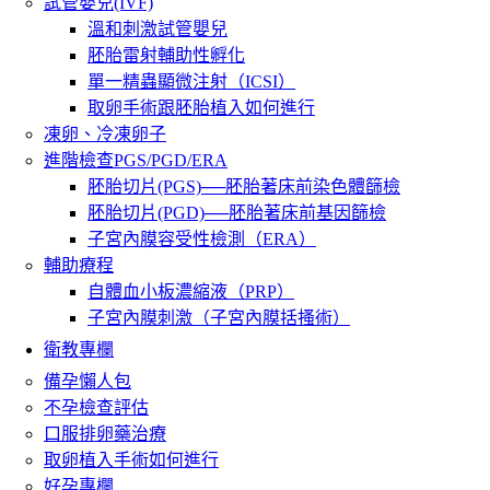
試管嬰兒(IVF)
溫和刺激試管嬰兒
胚胎雷射輔助性孵化
單一精蟲顯微注射（ICSI）
取卵手術跟胚胎植入如何進行
凍卵、冷凍卵子
進階檢查PGS/PGD/ERA
胚胎切片(PGS)──胚胎著床前染色體篩檢
胚胎切片(PGD)──胚胎著床前基因篩檢
子宮內膜容受性檢測（ERA）
輔助療程
自體血小板濃縮液（PRP）
子宮內膜刺激（子宮內膜括搔術）
衛教專欄
備孕懶人包
不孕檢查評估
口服排卵藥治療
取卵植入手術如何進行
好孕專欄