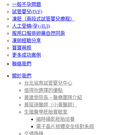
一般不孕問題
試管嬰兒(IVF)
凍胚（兩段式試管嬰兒療程）
人工受精(孕) (IUI)
服用口服排卵藥自然同房
凍卵經驗分享
寶寶萌照
更多成功案例
聯絡我們
關於我們
台北協育試管嬰兒中心
值得你選擇的優點
黃建榮院長－醫療團隊介紹
黃珽琦醫師（小黃醫師）
生殖醫學胚胎實驗室
縮時攝影胚胎培養
電子晶片檢體安全核對系統
交通路線