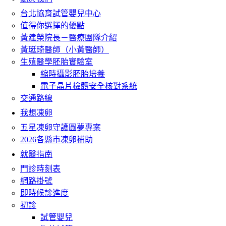
台北協育試管嬰兒中心
值得你選擇的優點
黃建榮院長－醫療團隊介紹
黃珽琦醫師（小黃醫師）
生殖醫學胚胎實驗室
縮時攝影胚胎培養
電子晶片檢體安全核對系統
交通路線
我想凍卵
五星凍卵守護圓夢專案
2026各縣市凍卵補助
就醫指南
門診時刻表
網路掛號
即時候診進度
初診
試管嬰兒