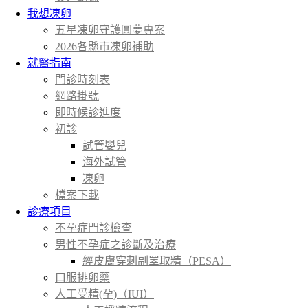
我想凍卵
五星凍卵守護圓夢專案
2026各縣市凍卵補助
就醫指南
門診時刻表
網路掛號
即時候診進度
初診
試管嬰兒
海外試管
凍卵
檔案下載
診療項目
不孕症門診檢查
男性不孕症之診斷及治療
經皮膚穿刺副睪取精（PESA）
口服排卵藥
人工受精(孕)（IUI）