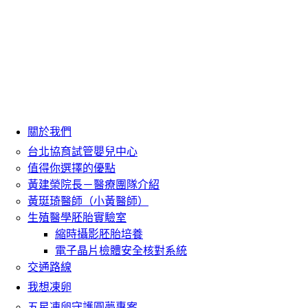
關於我們
台北協育試管嬰兒中心
值得你選擇的優點
黃建榮院長－醫療團隊介紹
黃珽琦醫師（小黃醫師）
生殖醫學胚胎實驗室
縮時攝影胚胎培養
電子晶片檢體安全核對系統
交通路線
我想凍卵
五星凍卵守護圓夢專案