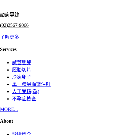
諮詢專線
(02)2567-9066
了解更多
Services
試管嬰兒
胚胎切片
冷凍卵子
單一精蟲顯微注射
人工受精(孕)
不孕症檢查
MORE...
About
診所簡介