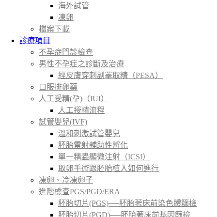
海外試管
凍卵
檔案下載
診療項目
不孕症門診檢查
男性不孕症之診斷及治療
經皮膚穿刺副睪取精（PESA）
口服排卵藥
人工受精(孕)（IUI）
人工授精流程
試管嬰兒(IVF)
溫和刺激試管嬰兒
胚胎雷射輔助性孵化
單一精蟲顯微注射（ICSI）
取卵手術跟胚胎植入如何進行
凍卵、冷凍卵子
進階檢查PGS/PGD/ERA
胚胎切片(PGS)──胚胎著床前染色體篩檢
胚胎切片(PGD)──胚胎著床前基因篩檢