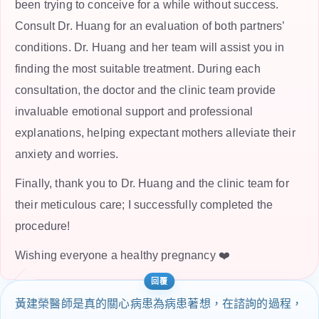
been trying to conceive for a while without success.
Consult Dr. Huang for an evaluation of both partners’
conditions. Dr. Huang and her team will assist you in
finding the most suitable treatment. During each
consultation, the doctor and the clinic team provide
invaluable emotional support and professional
explanations, helping expectant mothers alleviate their
anxiety and worries.
Finally, thank you to Dr. Huang and the clinic team for
their meticulous care; I successfully completed the
procedure!
Wishing everyone a healthy pregnancy ❤️
黃建榮醫師是真的關心病患為病患著想，在諮詢的過程，