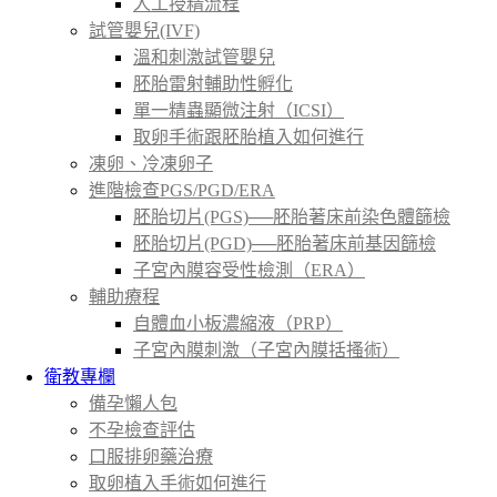
人工授精流程
試管嬰兒(IVF)
溫和刺激試管嬰兒
胚胎雷射輔助性孵化
單一精蟲顯微注射（ICSI）
取卵手術跟胚胎植入如何進行
凍卵、冷凍卵子
進階檢查PGS/PGD/ERA
胚胎切片(PGS)──胚胎著床前染色體篩檢
胚胎切片(PGD)──胚胎著床前基因篩檢
子宮內膜容受性檢測（ERA）
輔助療程
自體血小板濃縮液（PRP）
子宮內膜刺激（子宮內膜括搔術）
衛教專欄
備孕懶人包
不孕檢查評估
口服排卵藥治療
取卵植入手術如何進行