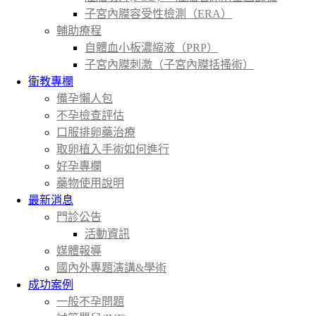
子宮內膜容受性檢測（ERA）
輔助療程
自體血小板濃縮液（PRP）
子宮內膜刺激（子宮內膜括搔術）
衛教專欄
備孕懶人包
不孕檢查評估
口服排卵藥治療
取卵植入手術如何進行
好孕專欄
藥物使用說明
最新消息
門診公告
活動資訊
媒體報導
國內外專題演講&學術
成功案例
一般不孕問題