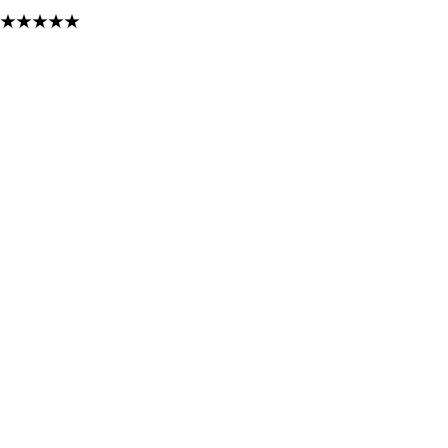
★
★
★
★
★