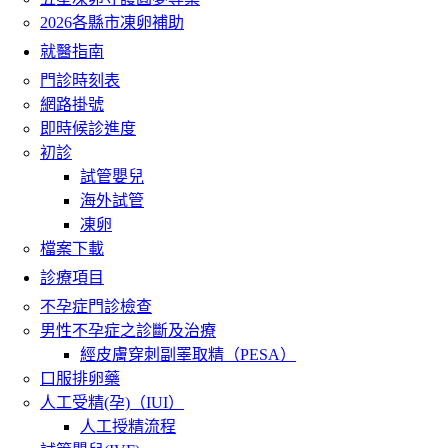
2026各縣市凍卵補助
就醫指南
門診時刻表
網路掛號
即時候診進度
初診
試管嬰兒
海外試管
凍卵
檔案下載
診療項目
不孕症門診檢查
男性不孕症之診斷及治療
經皮膚穿刺副睪取精（PESA）
口服排卵藥
人工受精(孕)（IUI）
人工授精流程