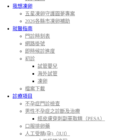
我想凍卵
五星凍卵守護圓夢專案
2026各縣市凍卵補助
就醫指南
門診時刻表
網路掛號
即時候診進度
初診
試管嬰兒
海外試管
凍卵
檔案下載
診療項目
不孕症門診檢查
男性不孕症之診斷及治療
經皮膚穿刺副睪取精（PESA）
口服排卵藥
人工受精(孕)（IUI）