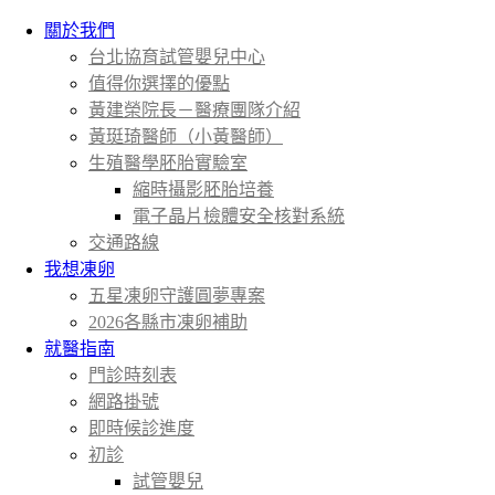
關於我們
台北協育試管嬰兒中心
值得你選擇的優點
黃建榮院長－醫療團隊介紹
黃珽琦醫師（小黃醫師）
生殖醫學胚胎實驗室
縮時攝影胚胎培養
電子晶片檢體安全核對系統
交通路線
我想凍卵
五星凍卵守護圓夢專案
2026各縣市凍卵補助
就醫指南
門診時刻表
網路掛號
即時候診進度
初診
試管嬰兒