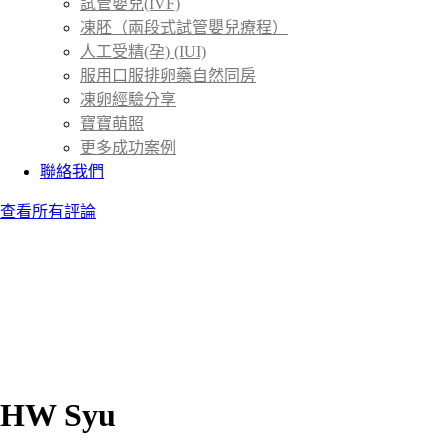
試管嬰兒(IVF)
凍胚（兩段式試管嬰兒療程）
人工受精(孕) (IUI)
服用口服排卵藥自然同房
凍卵經驗分享
寶寶萌照
更多成功案例
聯絡我們
查看所有評論
HW Syu