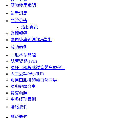
藥物使用說明
最新消息
門診公告
活動資訊
媒體報導
國內外專題演講&學術
成功案例
一般不孕問題
試管嬰兒(IVF)
凍胚（兩段式試管嬰兒療程）
人工受精(孕) (IUI)
服用口服排卵藥自然同房
凍卵經驗分享
寶寶萌照
更多成功案例
聯絡我們
關於我們