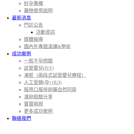
好孕專欄
藥物使用說明
最新消息
門診公告
活動資訊
媒體報導
國內外專題演講&學術
成功案例
一般不孕問題
試管嬰兒(IVF)
凍胚（兩段式試管嬰兒療程）
人工受精(孕) (IUI)
服用口服排卵藥自然同房
凍卵經驗分享
寶寶萌照
更多成功案例
聯絡我們