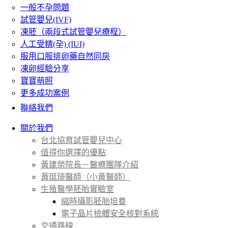
一般不孕問題
試管嬰兒(IVF)
凍胚（兩段式試管嬰兒療程）
人工受精(孕) (IUI)
服用口服排卵藥自然同房
凍卵經驗分享
寶寶萌照
更多成功案例
聯絡我們
關於我們
台北協育試管嬰兒中心
值得你選擇的優點
黃建榮院長－醫療團隊介紹
黃珽琦醫師（小黃醫師）
生殖醫學胚胎實驗室
縮時攝影胚胎培養
電子晶片檢體安全核對系統
交通路線