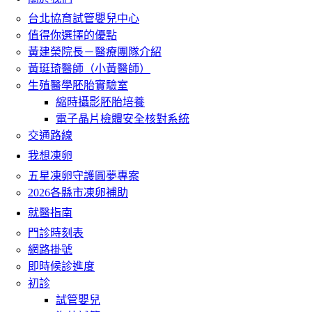
台北協育試管嬰兒中心
值得你選擇的優點
黃建榮院長－醫療團隊介紹
黃珽琦醫師（小黃醫師）
生殖醫學胚胎實驗室
縮時攝影胚胎培養
電子晶片檢體安全核對系統
交通路線
我想凍卵
五星凍卵守護圓夢專案
2026各縣市凍卵補助
就醫指南
門診時刻表
網路掛號
即時候診進度
初診
試管嬰兒