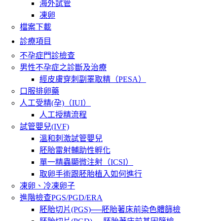
海外試管
凍卵
檔案下載
診療項目
不孕症門診檢查
男性不孕症之診斷及治療
經皮膚穿刺副睪取精（PESA）
口服排卵藥
人工受精(孕)（IUI）
人工授精流程
試管嬰兒(IVF)
溫和刺激試管嬰兒
胚胎雷射輔助性孵化
單一精蟲顯微注射（ICSI）
取卵手術跟胚胎植入如何進行
凍卵、冷凍卵子
進階檢查PGS/PGD/ERA
胚胎切片(PGS)──胚胎著床前染色體篩檢