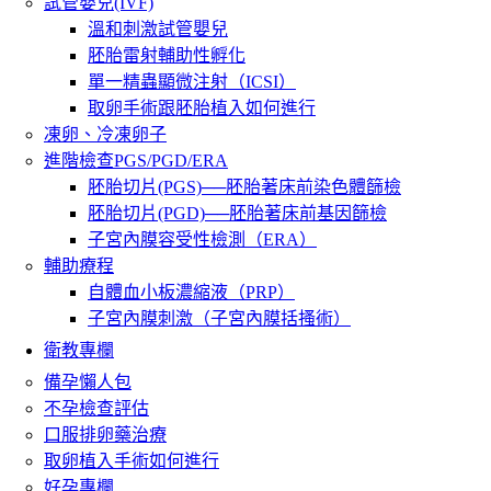
試管嬰兒(IVF)
溫和刺激試管嬰兒
胚胎雷射輔助性孵化
單一精蟲顯微注射（ICSI）
取卵手術跟胚胎植入如何進行
凍卵、冷凍卵子
進階檢查PGS/PGD/ERA
胚胎切片(PGS)──胚胎著床前染色體篩檢
胚胎切片(PGD)──胚胎著床前基因篩檢
子宮內膜容受性檢測（ERA）
輔助療程
自體血小板濃縮液（PRP）
子宮內膜刺激（子宮內膜括搔術）
衛教專欄
備孕懶人包
不孕檢查評估
口服排卵藥治療
取卵植入手術如何進行
好孕專欄