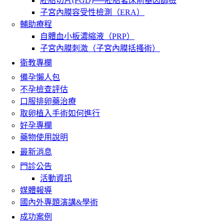
胚胎切片(PGD)──胚胎著床前基因篩檢
子宮內膜容受性檢測（ERA）
輔助療程
自體血小板濃縮液（PRP）
子宮內膜刺激（子宮內膜括搔術）
衛教專欄
備孕懶人包
不孕檢查評估
口服排卵藥治療
取卵植入手術如何進行
好孕專欄
藥物使用說明
最新消息
門診公告
活動資訊
媒體報導
國內外專題演講&學術
成功案例