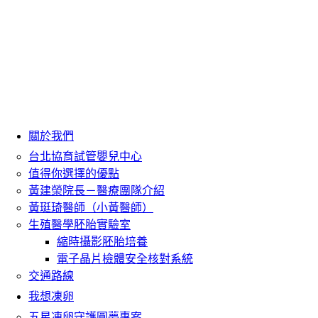
關於我們
台北協育試管嬰兒中心
值得你選擇的優點
黃建榮院長－醫療團隊介紹
黃珽琦醫師（小黃醫師）
生殖醫學胚胎實驗室
縮時攝影胚胎培養
電子晶片檢體安全核對系統
交通路線
我想凍卵
五星凍卵守護圓夢專案