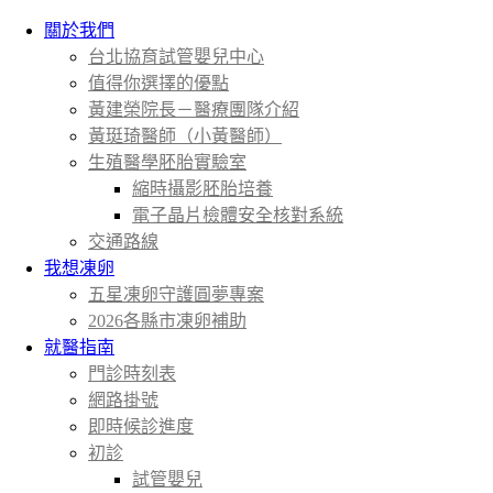
關於我們
台北協育試管嬰兒中心
值得你選擇的優點
黃建榮院長－醫療團隊介紹
黃珽琦醫師（小黃醫師）
生殖醫學胚胎實驗室
縮時攝影胚胎培養
電子晶片檢體安全核對系統
交通路線
我想凍卵
五星凍卵守護圓夢專案
2026各縣市凍卵補助
就醫指南
門診時刻表
網路掛號
即時候診進度
初診
試管嬰兒