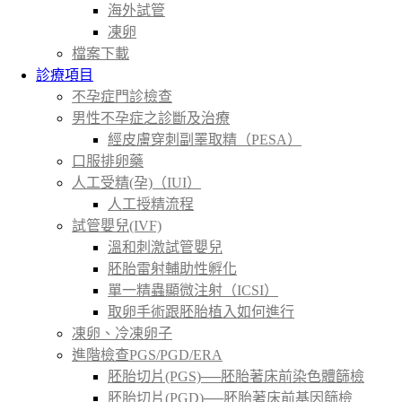
海外試管
凍卵
檔案下載
診療項目
不孕症門診檢查
男性不孕症之診斷及治療
經皮膚穿刺副睪取精（PESA）
口服排卵藥
人工受精(孕)（IUI）
人工授精流程
試管嬰兒(IVF)
溫和刺激試管嬰兒
胚胎雷射輔助性孵化
單一精蟲顯微注射（ICSI）
取卵手術跟胚胎植入如何進行
凍卵、冷凍卵子
進階檢查PGS/PGD/ERA
胚胎切片(PGS)──胚胎著床前染色體篩檢
胚胎切片(PGD)──胚胎著床前基因篩檢