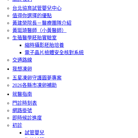
台北協育試管嬰兒中心
值得你選擇的優點
黃建榮院長－醫療團隊介紹
黃珽琦醫師（小黃醫師）
生殖醫學胚胎實驗室
縮時攝影胚胎培養
電子晶片檢體安全核對系統
交通路線
我想凍卵
五星凍卵守護圓夢專案
2026各縣市凍卵補助
就醫指南
門診時刻表
網路掛號
即時候診進度
初診
試管嬰兒