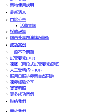
藥物使用說明
最新消息
門診公告
活動資訊
媒體報導
國內外專題演講&學術
成功案例
一般不孕問題
試管嬰兒(IVF)
凍胚（兩段式試管嬰兒療程）
人工受精(孕) (IUI)
服用口服排卵藥自然同房
凍卵經驗分享
寶寶萌照
更多成功案例
聯絡我們
關於我們