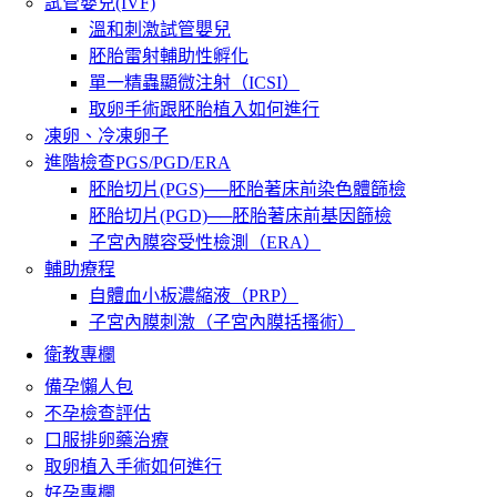
試管嬰兒(IVF)
溫和刺激試管嬰兒
胚胎雷射輔助性孵化
單一精蟲顯微注射（ICSI）
取卵手術跟胚胎植入如何進行
凍卵、冷凍卵子
進階檢查PGS/PGD/ERA
胚胎切片(PGS)──胚胎著床前染色體篩檢
胚胎切片(PGD)──胚胎著床前基因篩檢
子宮內膜容受性檢測（ERA）
輔助療程
自體血小板濃縮液（PRP）
子宮內膜刺激（子宮內膜括搔術）
衛教專欄
備孕懶人包
不孕檢查評估
口服排卵藥治療
取卵植入手術如何進行
好孕專欄