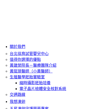
關於我們
台北協育試管嬰兒中心
值得你選擇的優點
黃建榮院長－醫療團隊介紹
黃珽琦醫師（小黃醫師）
生殖醫學胚胎實驗室
縮時攝影胚胎培養
電子晶片檢體安全核對系統
交通路線
我想凍卵
五星凍卵守護圓夢專案