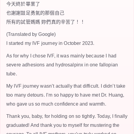
今天終於畢業了
也謝謝鼓足勇氣的那個自己
所有的試管媽媽 妳們真的辛苦了！！
(Translated by Google)
I started my IVF journey in October 2023.
As for why I chose IVF, it was mainly because I had
severe adhesions and hydrosalpinx in one fallopian
tube.
My IVF journey wasn’t actually that difficult. I didn’t take
too many detours. I’m so happy to have met Dr. Huang,
who gave us so much confidence and warmth.
Thank you, baby, for holding on so tightly. Today, I finally
graduated! And thank you to myself for mustering the