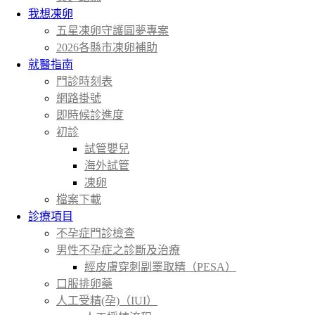
我想凍卵
五星凍卵守護圓夢專案
2026各縣市凍卵補助
就醫指南
門診時刻表
網路掛號
即時候診進度
初診
試管嬰兒
海外試管
凍卵
檔案下載
診療項目
不孕症門診檢查
男性不孕症之診斷及治療
經皮膚穿刺副睪取精（PESA）
口服排卵藥
人工受精(孕)（IUI）