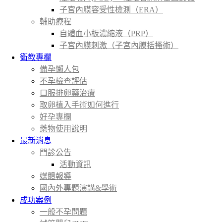
子宮內膜容受性檢測（ERA）
輔助療程
自體血小板濃縮液（PRP）
子宮內膜刺激（子宮內膜括搔術）
衛教專欄
備孕懶人包
不孕檢查評估
口服排卵藥治療
取卵植入手術如何進行
好孕專欄
藥物使用說明
最新消息
門診公告
活動資訊
媒體報導
國內外專題演講&學術
成功案例
一般不孕問題