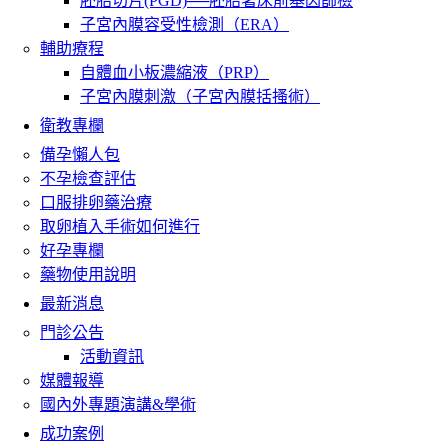
胚胎切片(PGD)──胚胎著床前基因篩檢
子宮內膜容受性檢測（ERA）
輔助療程
自體血小板濃縮液（PRP）
子宮內膜刺激（子宮內膜括搔術）
衛教專欄
備孕懶人包
不孕檢查評估
口服排卵藥治療
取卵植入手術如何進行
好孕專欄
藥物使用說明
最新消息
門診公告
活動資訊
媒體報導
國內外專題演講&學術
成功案例