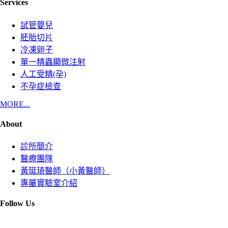
Services
試管嬰兒
胚胎切片
冷凍卵子
單一精蟲顯微注射
人工受精(孕)
不孕症檢查
MORE...
About
診所簡介
醫療團隊
黃珽琦醫師（小黃醫師）
專屬實驗室介紹
Follow Us