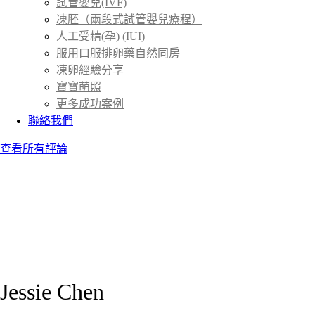
試管嬰兒(IVF)
凍胚（兩段式試管嬰兒療程）
人工受精(孕) (IUI)
服用口服排卵藥自然同房
凍卵經驗分享
寶寶萌照
更多成功案例
聯絡我們
查看所有評論
Jessie Chen