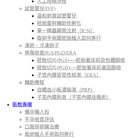
人工授精流程
試管嬰兒(IVF)
溫和刺激試管嬰兒
胚胎雷射輔助性孵化
單一精蟲顯微注射（ICSI）
取卵手術跟胚胎植入如何進行
凍卵、冷凍卵子
進階檢查PGS/PGD/ERA
胚胎切片(PGS)──胚胎著床前染色體篩檢
胚胎切片(PGD)──胚胎著床前基因篩檢
子宮內膜容受性檢測（ERA）
輔助療程
自體血小板濃縮液（PRP）
子宮內膜刺激（子宮內膜括搔術）
衛教專欄
備孕懶人包
不孕檢查評估
口服排卵藥治療
取卵植入手術如何進行