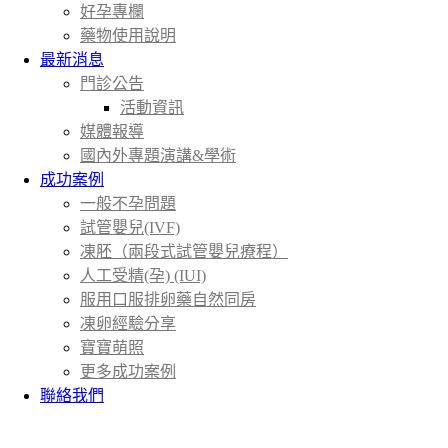
好孕專欄
藥物使用說明
最新消息
門診公告
活動資訊
媒體報導
國內外專題演講&學術
成功案例
一般不孕問題
試管嬰兒(IVF)
凍胚（兩段式試管嬰兒療程）
人工受精(孕) (IUI)
服用口服排卵藥自然同房
凍卵經驗分享
寶寶萌照
更多成功案例
聯絡我們