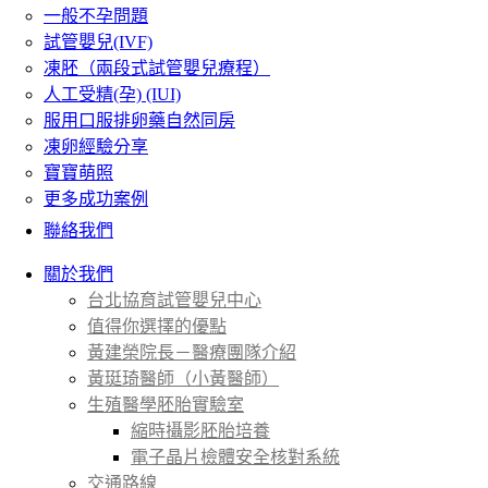
一般不孕問題
試管嬰兒(IVF)
凍胚（兩段式試管嬰兒療程）
人工受精(孕) (IUI)
服用口服排卵藥自然同房
凍卵經驗分享
寶寶萌照
更多成功案例
聯絡我們
關於我們
台北協育試管嬰兒中心
值得你選擇的優點
黃建榮院長－醫療團隊介紹
黃珽琦醫師（小黃醫師）
生殖醫學胚胎實驗室
縮時攝影胚胎培養
電子晶片檢體安全核對系統
交通路線