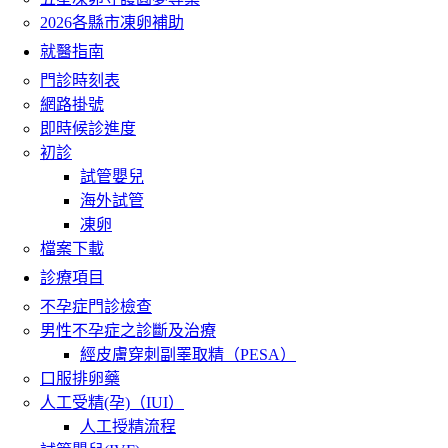
2026各縣市凍卵補助
就醫指南
門診時刻表
網路掛號
即時候診進度
初診
試管嬰兒
海外試管
凍卵
檔案下載
診療項目
不孕症門診檢查
男性不孕症之診斷及治療
經皮膚穿刺副睪取精（PESA）
口服排卵藥
人工受精(孕)（IUI）
人工授精流程