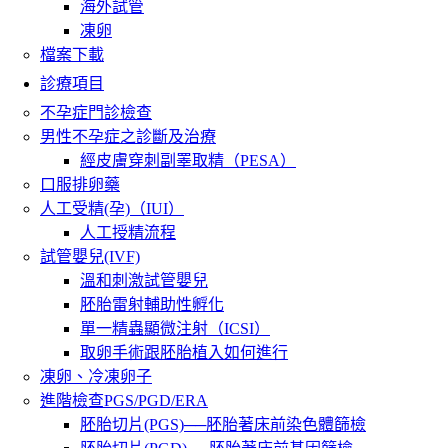
海外試管
凍卵
檔案下載
診療項目
不孕症門診檢查
男性不孕症之診斷及治療
經皮膚穿刺副睪取精（PESA）
口服排卵藥
人工受精(孕)（IUI）
人工授精流程
試管嬰兒(IVF)
溫和刺激試管嬰兒
胚胎雷射輔助性孵化
單一精蟲顯微注射（ICSI）
取卵手術跟胚胎植入如何進行
凍卵、冷凍卵子
進階檢查PGS/PGD/ERA
胚胎切片(PGS)──胚胎著床前染色體篩檢