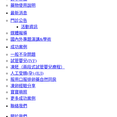
藥物使用說明
最新消息
門診公告
活動資訊
媒體報導
國內外專題演講&學術
成功案例
一般不孕問題
試管嬰兒(IVF)
凍胚（兩段式試管嬰兒療程）
人工受精(孕) (IUI)
服用口服排卵藥自然同房
凍卵經驗分享
寶寶萌照
更多成功案例
聯絡我們
關於我們