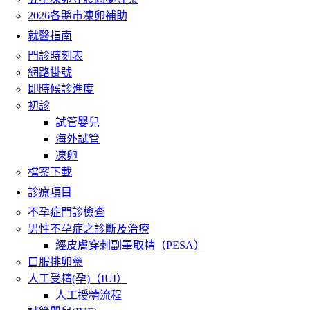
2026各縣市凍卵補助
就醫指南
門診時刻表
網路掛號
即時候診進度
初診
試管嬰兒
海外試管
凍卵
檔案下載
診療項目
不孕症門診檢查
男性不孕症之診斷及治療
經皮膚穿刺副睪取精（PESA）
口服排卵藥
人工受精(孕)（IUI）
人工授精流程