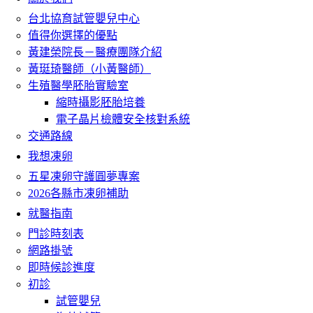
台北協育試管嬰兒中心
值得你選擇的優點
黃建榮院長－醫療團隊介紹
黃珽琦醫師（小黃醫師）
生殖醫學胚胎實驗室
縮時攝影胚胎培養
電子晶片檢體安全核對系統
交通路線
我想凍卵
五星凍卵守護圓夢專案
2026各縣市凍卵補助
就醫指南
門診時刻表
網路掛號
即時候診進度
初診
試管嬰兒