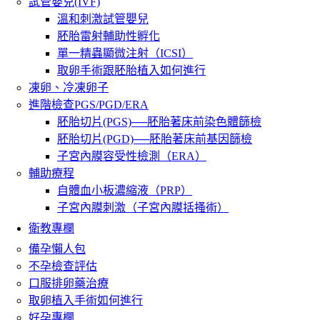
試管嬰兒(IVF)
溫和刺激試管嬰兒
胚胎雷射輔助性孵化
單一精蟲顯微注射（ICSI）
取卵手術跟胚胎植入如何進行
凍卵、冷凍卵子
進階檢查PGS/PGD/ERA
胚胎切片(PGS)──胚胎著床前染色體篩檢
胚胎切片(PGD)──胚胎著床前基因篩檢
子宮內膜容受性檢測（ERA）
輔助療程
自體血小板濃縮液（PRP）
子宮內膜刺激（子宮內膜括搔術）
衛教專欄
備孕懶人包
不孕檢查評估
口服排卵藥治療
取卵植入手術如何進行
好孕專欄