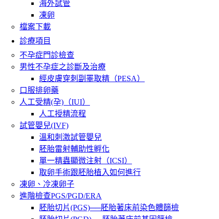
海外試管
凍卵
檔案下載
診療項目
不孕症門診檢查
男性不孕症之診斷及治療
經皮膚穿刺副睪取精（PESA）
口服排卵藥
人工受精(孕)（IUI）
人工授精流程
試管嬰兒(IVF)
溫和刺激試管嬰兒
胚胎雷射輔助性孵化
單一精蟲顯微注射（ICSI）
取卵手術跟胚胎植入如何進行
凍卵、冷凍卵子
進階檢查PGS/PGD/ERA
胚胎切片(PGS)──胚胎著床前染色體篩檢