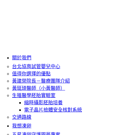
關於我們
台北協育試管嬰兒中心
值得你選擇的優點
黃建榮院長－醫療團隊介紹
黃珽琦醫師（小黃醫師）
生殖醫學胚胎實驗室
縮時攝影胚胎培養
電子晶片檢體安全核對系統
交通路線
我想凍卵
五星凍卵守護圓夢專案