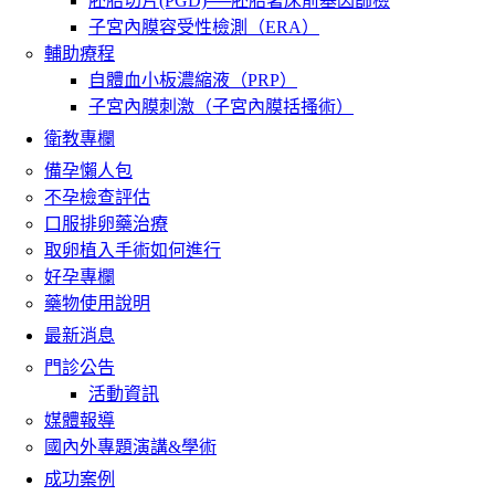
胚胎切片(PGD)──胚胎著床前基因篩檢
子宮內膜容受性檢測（ERA）
輔助療程
自體血小板濃縮液（PRP）
子宮內膜刺激（子宮內膜括搔術）
衛教專欄
備孕懶人包
不孕檢查評估
口服排卵藥治療
取卵植入手術如何進行
好孕專欄
藥物使用說明
最新消息
門診公告
活動資訊
媒體報導
國內外專題演講&學術
成功案例