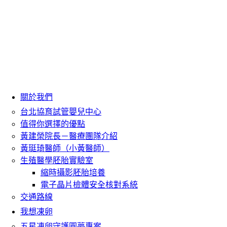
關於我們
台北協育試管嬰兒中心
值得你選擇的優點
黃建榮院長－醫療團隊介紹
黃珽琦醫師（小黃醫師）
生殖醫學胚胎實驗室
縮時攝影胚胎培養
電子晶片檢體安全核對系統
交通路線
我想凍卵
五星凍卵守護圓夢專案