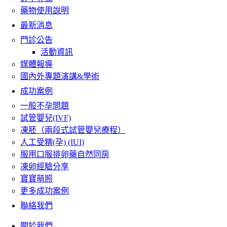
藥物使用說明
最新消息
門診公告
活動資訊
媒體報導
國內外專題演講&學術
成功案例
一般不孕問題
試管嬰兒(IVF)
凍胚（兩段式試管嬰兒療程）
人工受精(孕) (IUI)
服用口服排卵藥自然同房
凍卵經驗分享
寶寶萌照
更多成功案例
聯絡我們
關於我們