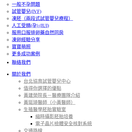
一般不孕問題
試管嬰兒(IVF)
凍胚（兩段式試管嬰兒療程）
人工受精(孕) (IUI)
服用口服排卵藥自然同房
凍卵經驗分享
寶寶萌照
更多成功案例
聯絡我們
關於我們
台北協育試管嬰兒中心
值得你選擇的優點
黃建榮院長－醫療團隊介紹
黃珽琦醫師（小黃醫師）
生殖醫學胚胎實驗室
縮時攝影胚胎培養
電子晶片檢體安全核對系統
交通路線