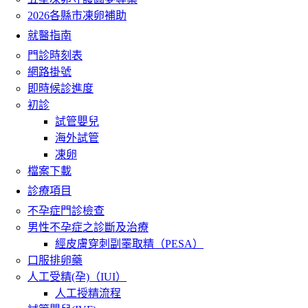
2026各縣市凍卵補助
就醫指南
門診時刻表
網路掛號
即時候診進度
初診
試管嬰兒
海外試管
凍卵
檔案下載
診療項目
不孕症門診檢查
男性不孕症之診斷及治療
經皮膚穿刺副睪取精（PESA）
口服排卵藥
人工受精(孕)（IUI）
人工授精流程