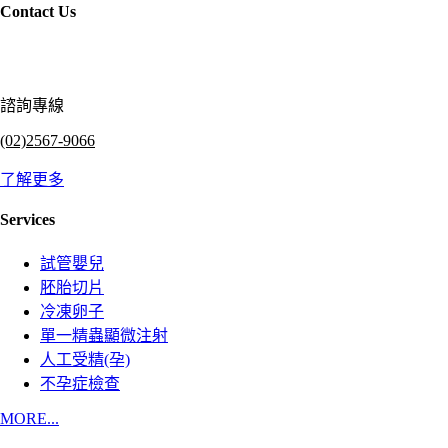
Contact Us
諮詢專線
(02)2567-9066
了解更多
Services
試管嬰兒
胚胎切片
冷凍卵子
單一精蟲顯微注射
人工受精(孕)
不孕症檢查
MORE...