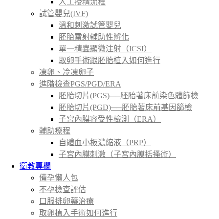
人工授精流程
試管嬰兒(IVF)
溫和刺激試管嬰兒
胚胎雷射輔助性孵化
單一精蟲顯微注射（ICSI）
取卵手術跟胚胎植入如何進行
凍卵、冷凍卵子
進階檢查PGS/PGD/ERA
胚胎切片(PGS)──胚胎著床前染色體篩檢
胚胎切片(PGD)──胚胎著床前基因篩檢
子宮內膜容受性檢測（ERA）
輔助療程
自體血小板濃縮液（PRP）
子宮內膜刺激（子宮內膜括搔術）
衛教專欄
備孕懶人包
不孕檢查評估
口服排卵藥治療
取卵植入手術如何進行