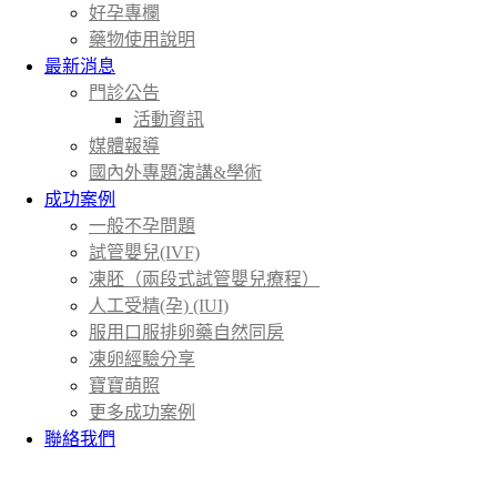
好孕專欄
藥物使用說明
最新消息
門診公告
活動資訊
媒體報導
國內外專題演講&學術
成功案例
一般不孕問題
試管嬰兒(IVF)
凍胚（兩段式試管嬰兒療程）
人工受精(孕) (IUI)
服用口服排卵藥自然同房
凍卵經驗分享
寶寶萌照
更多成功案例
聯絡我們