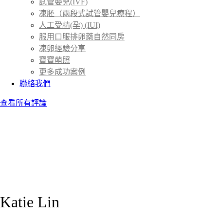
試管嬰兒(IVF)
凍胚（兩段式試管嬰兒療程）
人工受精(孕) (IUI)
服用口服排卵藥自然同房
凍卵經驗分享
寶寶萌照
更多成功案例
聯絡我們
查看所有評論
Katie Lin