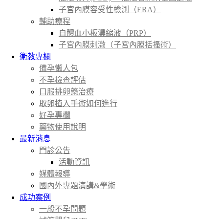
子宮內膜容受性檢測（ERA）
輔助療程
自體血小板濃縮液（PRP）
子宮內膜刺激（子宮內膜括搔術）
衛教專欄
備孕懶人包
不孕檢查評估
口服排卵藥治療
取卵植入手術如何進行
好孕專欄
藥物使用說明
最新消息
門診公告
活動資訊
媒體報導
國內外專題演講&學術
成功案例
一般不孕問題