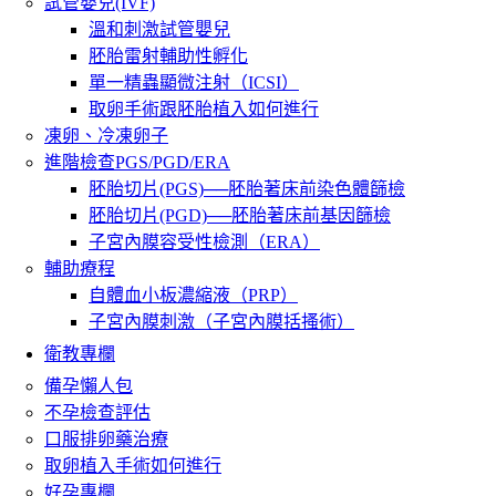
試管嬰兒(IVF)
溫和刺激試管嬰兒
胚胎雷射輔助性孵化
單一精蟲顯微注射（ICSI）
取卵手術跟胚胎植入如何進行
凍卵、冷凍卵子
進階檢查PGS/PGD/ERA
胚胎切片(PGS)──胚胎著床前染色體篩檢
胚胎切片(PGD)──胚胎著床前基因篩檢
子宮內膜容受性檢測（ERA）
輔助療程
自體血小板濃縮液（PRP）
子宮內膜刺激（子宮內膜括搔術）
衛教專欄
備孕懶人包
不孕檢查評估
口服排卵藥治療
取卵植入手術如何進行
好孕專欄