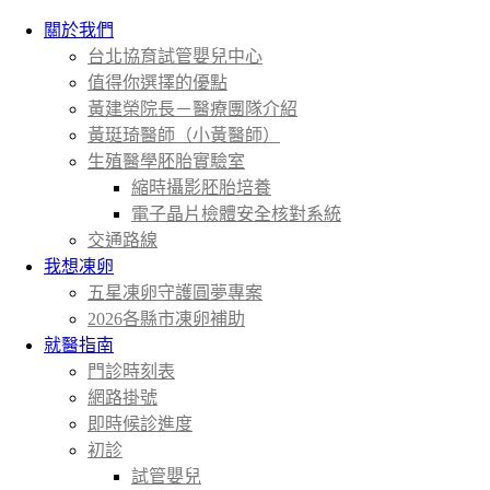
關於我們
台北協育試管嬰兒中心
值得你選擇的優點
黃建榮院長－醫療團隊介紹
黃珽琦醫師（小黃醫師）
生殖醫學胚胎實驗室
縮時攝影胚胎培養
電子晶片檢體安全核對系統
交通路線
我想凍卵
五星凍卵守護圓夢專案
2026各縣市凍卵補助
就醫指南
門診時刻表
網路掛號
即時候診進度
初診
試管嬰兒