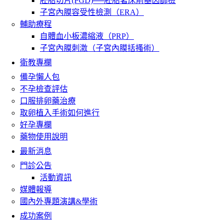
胚胎切片(PGD)──胚胎著床前基因篩檢
子宮內膜容受性檢測（ERA）
輔助療程
自體血小板濃縮液（PRP）
子宮內膜刺激（子宮內膜括搔術）
衛教專欄
備孕懶人包
不孕檢查評估
口服排卵藥治療
取卵植入手術如何進行
好孕專欄
藥物使用說明
最新消息
門診公告
活動資訊
媒體報導
國內外專題演講&學術
成功案例