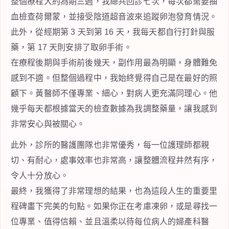
整個療程大約為期三週，我總共回診七次，每次都需要抽
血檢查荷爾蒙，並接受陰道超音波來追蹤卵泡發育情況。
此外，從經期第 3 天到第 16 天，我每天都自行打針與服
藥，第 17 天則安排了取卵手術。
在療程後期與手術前後幾天，副作用最為明顯，身體難免
感到不適。但整個過程中，我始終覺得自己是在最好的照
顧下。黃醫師不僅專業、細心，對病人更充滿同理心。他
幾乎每天都根據當天的檢查數據為我調整藥量，讓我感到
非常安心與被關心。
此外，診所的醫護團隊也非常優秀，每一位護理師都親
切、有耐心，處事效率也非常高，讓整體流程井然有序，
令人十分放心。
最終，我獲得了非常理想的結果，也為這段人生的重要里
程碑畫下完美的句點。如果你正在考慮凍卵，或是尋找一
位專業、值得信賴、並且溫柔以待每位病人的婦產科醫