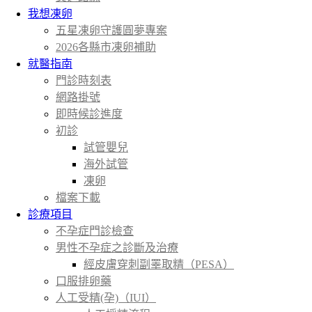
我想凍卵
五星凍卵守護圓夢專案
2026各縣市凍卵補助
就醫指南
門診時刻表
網路掛號
即時候診進度
初診
試管嬰兒
海外試管
凍卵
檔案下載
診療項目
不孕症門診檢查
男性不孕症之診斷及治療
經皮膚穿刺副睪取精（PESA）
口服排卵藥
人工受精(孕)（IUI）