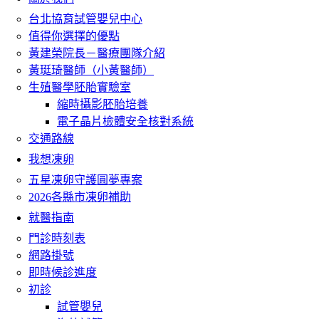
台北協育試管嬰兒中心
值得你選擇的優點
黃建榮院長－醫療團隊介紹
黃珽琦醫師（小黃醫師）
生殖醫學胚胎實驗室
縮時攝影胚胎培養
電子晶片檢體安全核對系統
交通路線
我想凍卵
五星凍卵守護圓夢專案
2026各縣市凍卵補助
就醫指南
門診時刻表
網路掛號
即時候診進度
初診
試管嬰兒