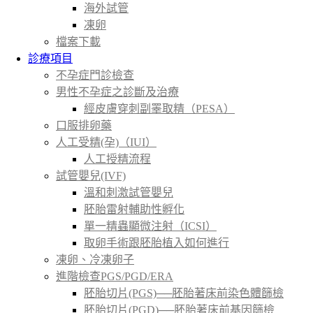
海外試管
凍卵
檔案下載
診療項目
不孕症門診檢查
男性不孕症之診斷及治療
經皮膚穿刺副睪取精（PESA）
口服排卵藥
人工受精(孕)（IUI）
人工授精流程
試管嬰兒(IVF)
溫和刺激試管嬰兒
胚胎雷射輔助性孵化
單一精蟲顯微注射（ICSI）
取卵手術跟胚胎植入如何進行
凍卵、冷凍卵子
進階檢查PGS/PGD/ERA
胚胎切片(PGS)──胚胎著床前染色體篩檢
胚胎切片(PGD)──胚胎著床前基因篩檢