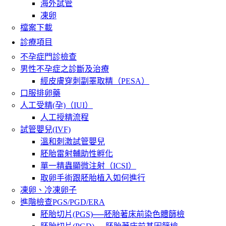
海外試管
凍卵
檔案下載
診療項目
不孕症門診檢查
男性不孕症之診斷及治療
經皮膚穿刺副睪取精（PESA）
口服排卵藥
人工受精(孕)（IUI）
人工授精流程
試管嬰兒(IVF)
溫和刺激試管嬰兒
胚胎雷射輔助性孵化
單一精蟲顯微注射（ICSI）
取卵手術跟胚胎植入如何進行
凍卵、冷凍卵子
進階檢查PGS/PGD/ERA
胚胎切片(PGS)──胚胎著床前染色體篩檢