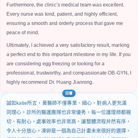
Furthermore, the clinic’s medical team was excellent.
Every nurse was kind, patient, and highly efficient,
ensuring a smooth and orderly process that gave me
peace of mind.
Ultimately, I achieved a very satisfactory result, marking
a perfect end to this important milestone in my life. If you
are considering egg freezing or looking for a
professional, trustworthy, and compassionate OB-GYN, I
highly recommend Dr. Huang Jianrong.
誠如katie所言，黃醫師不僅專業、細心，對病人更充滿
同理心。診所的醫護團隊也非常優秀，每一位護理師都親
切、有耐心，處事效率也非常高，讓整體流程井然有序，
令人十分放心。凍卵是一個為自己計畫未來很好的選擇，