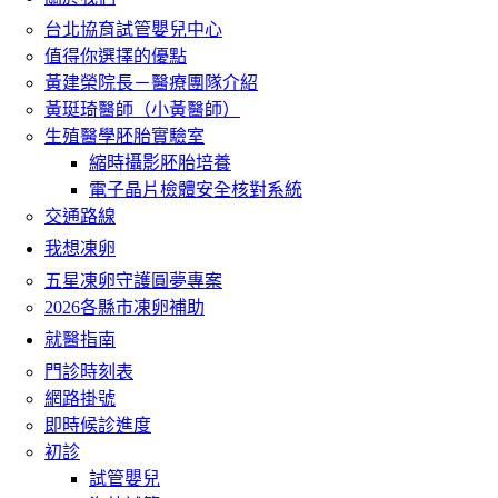
台北協育試管嬰兒中心
值得你選擇的優點
黃建榮院長－醫療團隊介紹
黃珽琦醫師（小黃醫師）
生殖醫學胚胎實驗室
縮時攝影胚胎培養
電子晶片檢體安全核對系統
交通路線
我想凍卵
五星凍卵守護圓夢專案
2026各縣市凍卵補助
就醫指南
門診時刻表
網路掛號
即時候診進度
初診
試管嬰兒