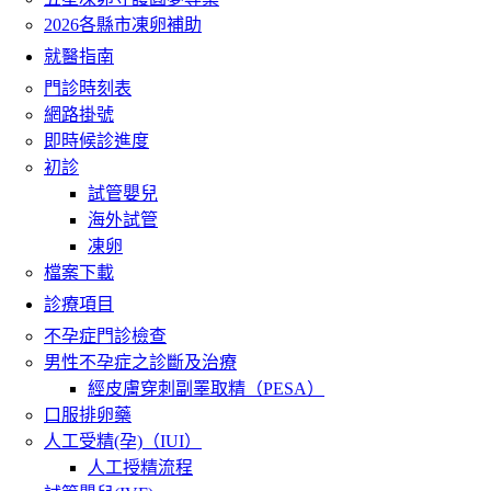
2026各縣市凍卵補助
就醫指南
門診時刻表
網路掛號
即時候診進度
初診
試管嬰兒
海外試管
凍卵
檔案下載
診療項目
不孕症門診檢查
男性不孕症之診斷及治療
經皮膚穿刺副睪取精（PESA）
口服排卵藥
人工受精(孕)（IUI）
人工授精流程