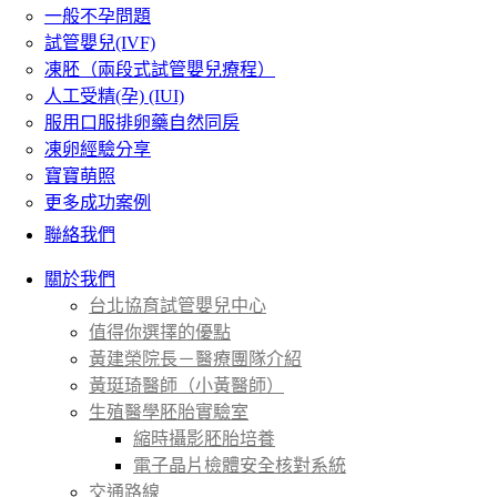
一般不孕問題
試管嬰兒(IVF)
凍胚（兩段式試管嬰兒療程）
人工受精(孕) (IUI)
服用口服排卵藥自然同房
凍卵經驗分享
寶寶萌照
更多成功案例
聯絡我們
關於我們
台北協育試管嬰兒中心
值得你選擇的優點
黃建榮院長－醫療團隊介紹
黃珽琦醫師（小黃醫師）
生殖醫學胚胎實驗室
縮時攝影胚胎培養
電子晶片檢體安全核對系統
交通路線