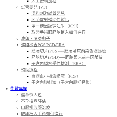
人工授精流程
試管嬰兒(IVF)
溫和刺激試管嬰兒
胚胎雷射輔助性孵化
單一精蟲顯微注射（ICSI）
取卵手術跟胚胎植入如何進行
凍卵、冷凍卵子
進階檢查PGS/PGD/ERA
胚胎切片(PGS)──胚胎著床前染色體篩檢
胚胎切片(PGD)──胚胎著床前基因篩檢
子宮內膜容受性檢測（ERA）
輔助療程
自體血小板濃縮液（PRP）
子宮內膜刺激（子宮內膜括搔術）
衛教專欄
備孕懶人包
不孕檢查評估
口服排卵藥治療
取卵植入手術如何進行