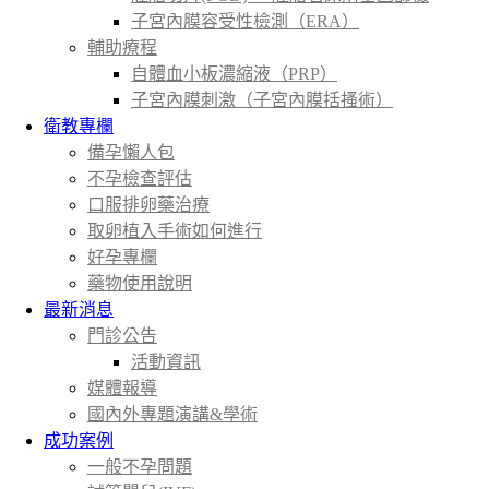
子宮內膜容受性檢測（ERA）
輔助療程
自體血小板濃縮液（PRP）
子宮內膜刺激（子宮內膜括搔術）
衛教專欄
備孕懶人包
不孕檢查評估
口服排卵藥治療
取卵植入手術如何進行
好孕專欄
藥物使用說明
最新消息
門診公告
活動資訊
媒體報導
國內外專題演講&學術
成功案例
一般不孕問題