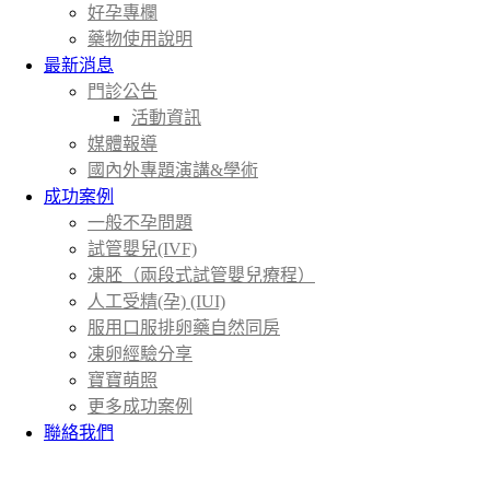
好孕專欄
藥物使用說明
最新消息
門診公告
活動資訊
媒體報導
國內外專題演講&學術
成功案例
一般不孕問題
試管嬰兒(IVF)
凍胚（兩段式試管嬰兒療程）
人工受精(孕) (IUI)
服用口服排卵藥自然同房
凍卵經驗分享
寶寶萌照
更多成功案例
聯絡我們