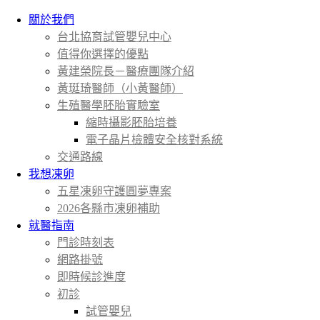
關於我們
台北協育試管嬰兒中心
值得你選擇的優點
黃建榮院長－醫療團隊介紹
黃珽琦醫師（小黃醫師）
生殖醫學胚胎實驗室
縮時攝影胚胎培養
電子晶片檢體安全核對系統
交通路線
我想凍卵
五星凍卵守護圓夢專案
2026各縣市凍卵補助
就醫指南
門診時刻表
網路掛號
即時候診進度
初診
試管嬰兒