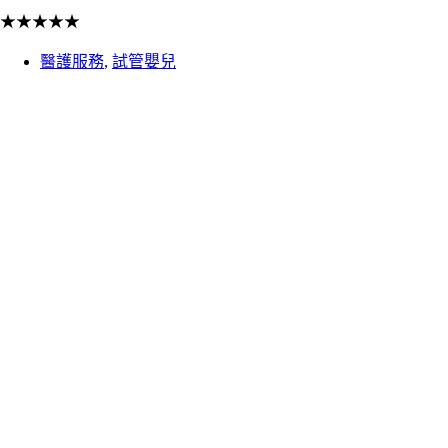
★
★
★
★
★
醫護服務
,
試管嬰兒