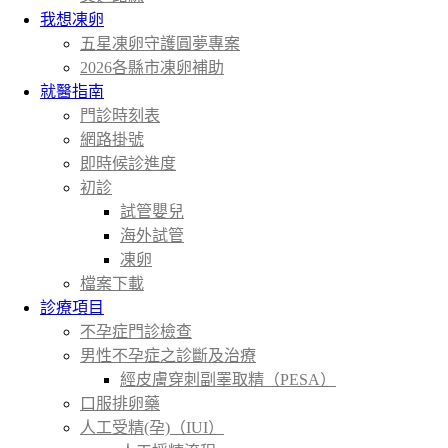
我想凍卵
五星凍卵守護圓夢專案
2026各縣市凍卵補助
就醫指南
門診時刻表
網路掛號
即時候診進度
初診
試管嬰兒
海外試管
凍卵
檔案下載
診療項目
不孕症門診檢查
男性不孕症之診斷及治療
經皮膚穿刺副睪取精（PESA）
口服排卵藥
人工受精(孕)（IUI）