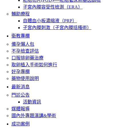
胚胎切片(PGD)──胚胎著床前基因篩檢
子宮內膜容受性檢測（ERA）
輔助療程
自體血小板濃縮液（PRP）
子宮內膜刺激（子宮內膜括搔術）
衛教專欄
備孕懶人包
不孕檢查評估
口服排卵藥治療
取卵植入手術如何進行
好孕專欄
藥物使用說明
最新消息
門診公告
活動資訊
媒體報導
國內外專題演講&學術
成功案例