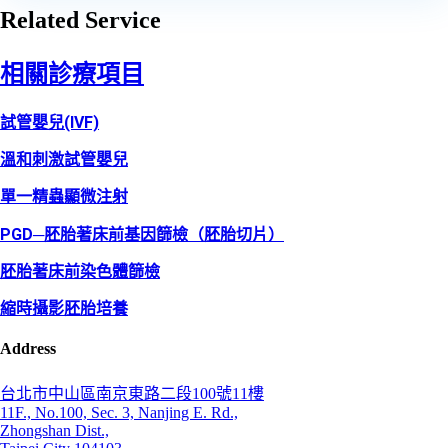
Related Service
相關診療項目
試管嬰兒(IVF)
溫和刺激試管嬰兒
單一精蟲顯微注射
PGD─胚胎著床前基因篩檢（胚胎切片）
胚胎著床前染色體篩檢
縮時攝影胚胎培養
Address
台北市中山區南京東路二段100號11樓
11F., No.100, Sec. 3, Nanjing E. Rd.,
Zhongshan Dist.,