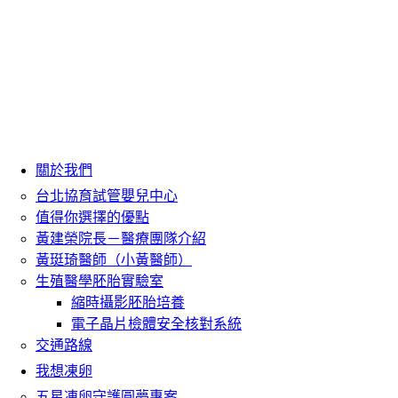
關於我們
台北協育試管嬰兒中心
值得你選擇的優點
黃建榮院長－醫療團隊介紹
黃珽琦醫師（小黃醫師）
生殖醫學胚胎實驗室
縮時攝影胚胎培養
電子晶片檢體安全核對系統
交通路線
我想凍卵
五星凍卵守護圓夢專案