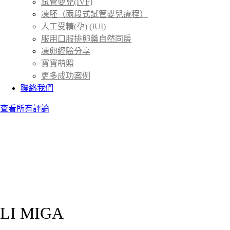
試管嬰兒(IVF)
凍胚（兩段式試管嬰兒療程）
人工受精(孕) (IUI)
服用口服排卵藥自然同房
凍卵經驗分享
寶寶萌照
更多成功案例
聯絡我們
查看所有評論
LI MIGA