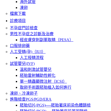
海外試管
凍卵
檔案下載
診療項目
不孕症門診檢查
男性不孕症之診斷及治療
經皮膚穿刺副睪取精（PESA）
口服排卵藥
人工受精(孕)（IUI）
人工授精流程
試管嬰兒(IVF)
溫和刺激試管嬰兒
胚胎雷射輔助性孵化
單一精蟲顯微注射（ICSI）
取卵手術跟胚胎植入如何進行
凍卵、冷凍卵子
進階檢查PGS/PGD/ERA
胚胎切片(PGS)──胚胎著床前染色體篩檢