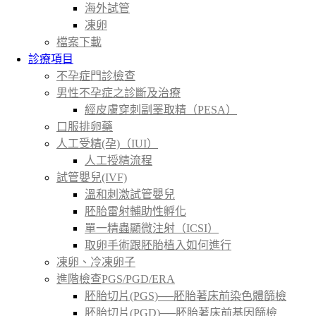
海外試管
凍卵
檔案下載
診療項目
不孕症門診檢查
男性不孕症之診斷及治療
經皮膚穿刺副睪取精（PESA）
口服排卵藥
人工受精(孕)（IUI）
人工授精流程
試管嬰兒(IVF)
溫和刺激試管嬰兒
胚胎雷射輔助性孵化
單一精蟲顯微注射（ICSI）
取卵手術跟胚胎植入如何進行
凍卵、冷凍卵子
進階檢查PGS/PGD/ERA
胚胎切片(PGS)──胚胎著床前染色體篩檢
胚胎切片(PGD)──胚胎著床前基因篩檢