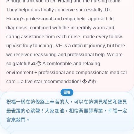
A huge thank you to Dr. Huang and the nursing team!
They helped us finally conceive successfully. Dr.
Huang’s professional and empathetic approach to
diagnosis, combined with the incredibly warm and
caring assistance from each nurse, made every follow-
up visit truly touching. IVF is a difficult journey, but here
we received reassuring and professional help. We are
so grateful! 🙏🥹 A comfortable and relaxing
environment + professional and compassionate medical
care = a five-star recommendation! 🌟💕👍
祝福一樣在這條路上辛苦的人，可以在這遇見希望和聽見
最雀躍的心跳聲！大家加油，相信黃醫師專業，幸福一定
會來敲門。