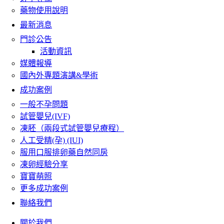
藥物使用說明
最新消息
門診公告
活動資訊
媒體報導
國內外專題演講&學術
成功案例
一般不孕問題
試管嬰兒(IVF)
凍胚（兩段式試管嬰兒療程）
人工受精(孕) (IUI)
服用口服排卵藥自然同房
凍卵經驗分享
寶寶萌照
更多成功案例
聯絡我們
關於我們