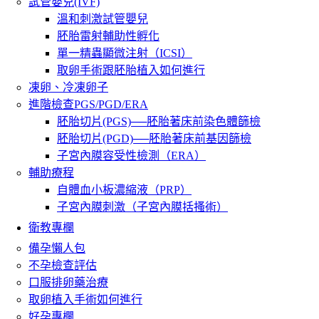
試管嬰兒(IVF)
溫和刺激試管嬰兒
胚胎雷射輔助性孵化
單一精蟲顯微注射（ICSI）
取卵手術跟胚胎植入如何進行
凍卵、冷凍卵子
進階檢查PGS/PGD/ERA
胚胎切片(PGS)──胚胎著床前染色體篩檢
胚胎切片(PGD)──胚胎著床前基因篩檢
子宮內膜容受性檢測（ERA）
輔助療程
自體血小板濃縮液（PRP）
子宮內膜刺激（子宮內膜括搔術）
衛教專欄
備孕懶人包
不孕檢查評估
口服排卵藥治療
取卵植入手術如何進行
好孕專欄