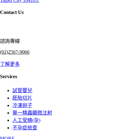
Taipei City 104103.
Contact Us
諮詢專線
(02)2567-9066
了解更多
Services
試管嬰兒
胚胎切片
冷凍卵子
單一精蟲顯微注射
人工受精(孕)
不孕症檢查
MORE...