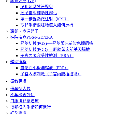
試管嬰兒(IVF)
溫和刺激試管嬰兒
胚胎雷射輔助性孵化
單一精蟲顯微注射（ICSI）
取卵手術跟胚胎植入如何進行
凍卵、冷凍卵子
進階檢查PGS/PGD/ERA
胚胎切片(PGS)──胚胎著床前染色體篩檢
胚胎切片(PGD)──胚胎著床前基因篩檢
子宮內膜容受性檢測（ERA）
輔助療程
自體血小板濃縮液（PRP）
子宮內膜刺激（子宮內膜括搔術）
衛教專欄
備孕懶人包
不孕檢查評估
口服排卵藥治療
取卵植入手術如何進行
好孕專欄