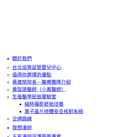
關於我們
台北協育試管嬰兒中心
值得你選擇的優點
黃建榮院長－醫療團隊介紹
黃珽琦醫師（小黃醫師）
生殖醫學胚胎實驗室
縮時攝影胚胎培養
電子晶片檢體安全核對系統
交通路線
我想凍卵
五星凍卵守護圓夢專案