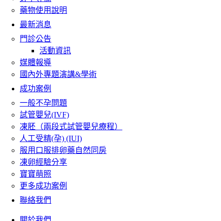
藥物使用說明
最新消息
門診公告
活動資訊
媒體報導
國內外專題演講&學術
成功案例
一般不孕問題
試管嬰兒(IVF)
凍胚（兩段式試管嬰兒療程）
人工受精(孕) (IUI)
服用口服排卵藥自然同房
凍卵經驗分享
寶寶萌照
更多成功案例
聯絡我們
關於我們