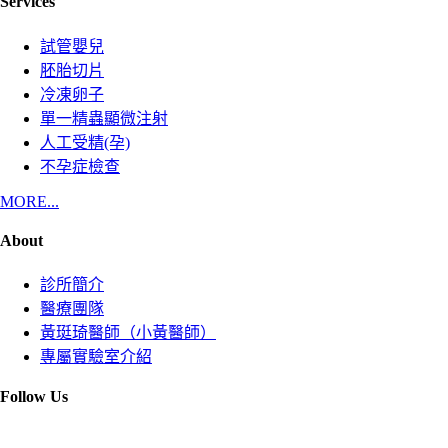
Services
試管嬰兒
胚胎切片
冷凍卵子
單一精蟲顯微注射
人工受精(孕)
不孕症檢查
MORE...
About
診所簡介
醫療團隊
黃珽琦醫師（小黃醫師）
專屬實驗室介紹
Follow Us