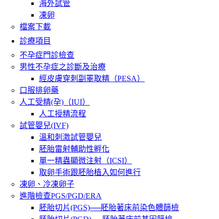
海外試管
凍卵
檔案下載
診療項目
不孕症門診檢查
男性不孕症之診斷及治療
經皮膚穿刺副睪取精（PESA）
口服排卵藥
人工受精(孕)（IUI）
人工授精流程
試管嬰兒(IVF)
溫和刺激試管嬰兒
胚胎雷射輔助性孵化
單一精蟲顯微注射（ICSI）
取卵手術跟胚胎植入如何進行
凍卵、冷凍卵子
進階檢查PGS/PGD/ERA
胚胎切片(PGS)──胚胎著床前染色體篩檢