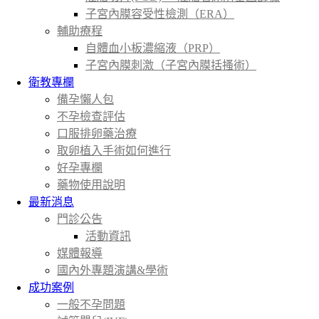
子宮內膜容受性檢測（ERA）
輔助療程
自體血小板濃縮液（PRP）
子宮內膜刺激（子宮內膜括搔術）
衛教專欄
備孕懶人包
不孕檢查評估
口服排卵藥治療
取卵植入手術如何進行
好孕專欄
藥物使用說明
最新消息
門診公告
活動資訊
媒體報導
國內外專題演講&學術
成功案例
一般不孕問題