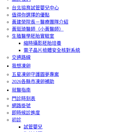
台北協育試管嬰兒中心
值得你選擇的優點
黃建榮院長－醫療團隊介紹
黃珽琦醫師（小黃醫師）
生殖醫學胚胎實驗室
縮時攝影胚胎培養
電子晶片檢體安全核對系統
交通路線
我想凍卵
五星凍卵守護圓夢專案
2026各縣市凍卵補助
就醫指南
門診時刻表
網路掛號
即時候診進度
初診
試管嬰兒