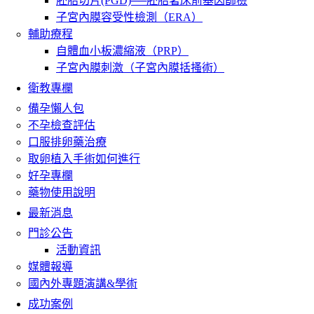
胚胎切片(PGD)──胚胎著床前基因篩檢
子宮內膜容受性檢測（ERA）
輔助療程
自體血小板濃縮液（PRP）
子宮內膜刺激（子宮內膜括搔術）
衛教專欄
備孕懶人包
不孕檢查評估
口服排卵藥治療
取卵植入手術如何進行
好孕專欄
藥物使用說明
最新消息
門診公告
活動資訊
媒體報導
國內外專題演講&學術
成功案例