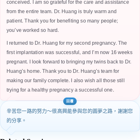
conceived. I am so grateful for the care and assistance
from the entire team. Dr. Huang is truly warm and
patient. Thank you for benefiting so many people;
you’ve worked so hard.
I returned to Dr. Huang for my second pregnancy. The
first implantation was successful, and I’m now 16 weeks
pregnant. I look forward to bringing my twins back to Dr.
Huang’s home. Thank you to Dr. Huang’s team for
making our family complete. I also wish all those still
trying for a healthy pregnancy a successful one.
辛苦您一路的努力～很高興能參與您的圓夢之路，謝謝您
的分享。