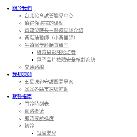
關於我們
台北協育試管嬰兒中心
值得你選擇的優點
黃建榮院長－醫療團隊介紹
黃珽琦醫師（小黃醫師）
生殖醫學胚胎實驗室
縮時攝影胚胎培養
電子晶片檢體安全核對系統
交通路線
我想凍卵
五星凍卵守護圓夢專案
2026各縣市凍卵補助
就醫指南
門診時刻表
網路掛號
即時候診進度
初診
試管嬰兒