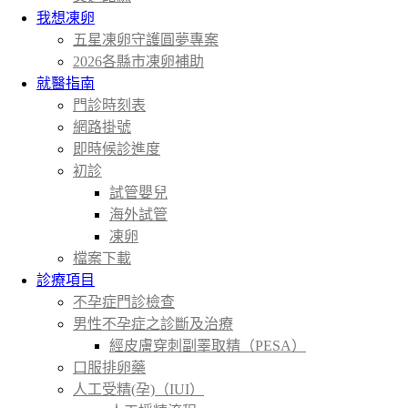
我想凍卵
五星凍卵守護圓夢專案
2026各縣市凍卵補助
就醫指南
門診時刻表
網路掛號
即時候診進度
初診
試管嬰兒
海外試管
凍卵
檔案下載
診療項目
不孕症門診檢查
男性不孕症之診斷及治療
經皮膚穿刺副睪取精（PESA）
口服排卵藥
人工受精(孕)（IUI）