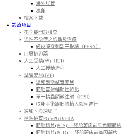
海外試管
凍卵
檔案下載
診療項目
不孕症門診檢查
男性不孕症之診斷及治療
經皮膚穿刺副睪取精（PESA）
口服排卵藥
人工受精(孕)（IUI）
人工授精流程
試管嬰兒(IVF)
溫和刺激試管嬰兒
胚胎雷射輔助性孵化
單一精蟲顯微注射（ICSI）
取卵手術跟胚胎植入如何進行
凍卵、冷凍卵子
進階檢查PGS/PGD/ERA
胚胎切片(PGS)──胚胎著床前染色體篩檢
胚胎切片(PGD)──胚胎著床前基因篩檢