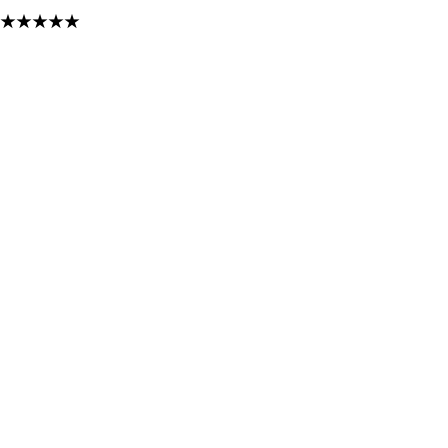
★
★
★
★
★