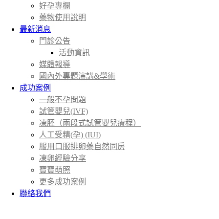
好孕專欄
藥物使用說明
最新消息
門診公告
活動資訊
媒體報導
國內外專題演講&學術
成功案例
一般不孕問題
試管嬰兒(IVF)
凍胚（兩段式試管嬰兒療程）
人工受精(孕) (IUI)
服用口服排卵藥自然同房
凍卵經驗分享
寶寶萌照
更多成功案例
聯絡我們