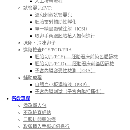
人工授精流程
試管嬰兒(IVF)
溫和刺激試管嬰兒
胚胎雷射輔助性孵化
單一精蟲顯微注射（ICSI）
取卵手術跟胚胎植入如何進行
凍卵、冷凍卵子
進階檢查PGS/PGD/ERA
胚胎切片(PGS)──胚胎著床前染色體篩檢
胚胎切片(PGD)──胚胎著床前基因篩檢
子宮內膜容受性檢測（ERA）
輔助療程
自體血小板濃縮液（PRP）
子宮內膜刺激（子宮內膜括搔術）
衛教專欄
備孕懶人包
不孕檢查評估
口服排卵藥治療
取卵植入手術如何進行