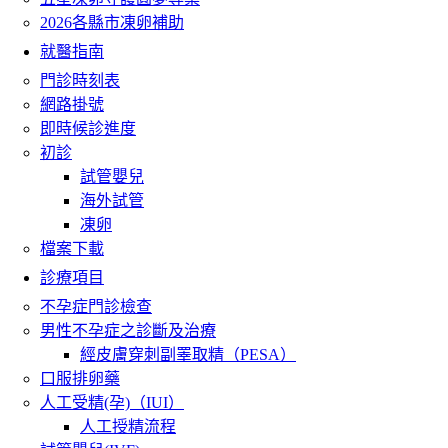
2026各縣市凍卵補助
就醫指南
門診時刻表
網路掛號
即時候診進度
初診
試管嬰兒
海外試管
凍卵
檔案下載
診療項目
不孕症門診檢查
男性不孕症之診斷及治療
經皮膚穿刺副睪取精（PESA）
口服排卵藥
人工受精(孕)（IUI）
人工授精流程