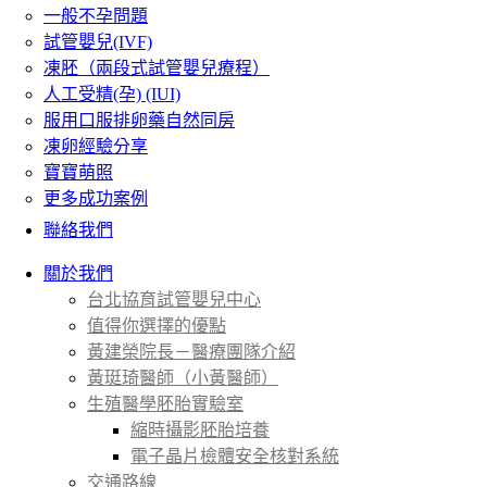
一般不孕問題
試管嬰兒(IVF)
凍胚（兩段式試管嬰兒療程）
人工受精(孕) (IUI)
服用口服排卵藥自然同房
凍卵經驗分享
寶寶萌照
更多成功案例
聯絡我們
關於我們
台北協育試管嬰兒中心
值得你選擇的優點
黃建榮院長－醫療團隊介紹
黃珽琦醫師（小黃醫師）
生殖醫學胚胎實驗室
縮時攝影胚胎培養
電子晶片檢體安全核對系統
交通路線