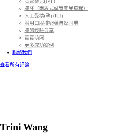
試管嬰兒(IVF)
凍胚（兩段式試管嬰兒療程）
人工受精(孕) (IUI)
服用口服排卵藥自然同房
凍卵經驗分享
寶寶萌照
更多成功案例
聯絡我們
查看所有評論
Trini Wang