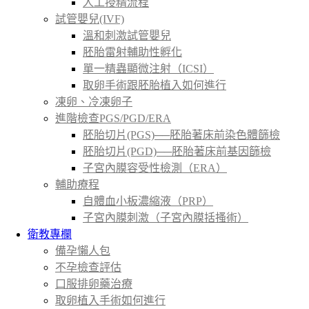
人工授精流程
試管嬰兒(IVF)
溫和刺激試管嬰兒
胚胎雷射輔助性孵化
單一精蟲顯微注射（ICSI）
取卵手術跟胚胎植入如何進行
凍卵、冷凍卵子
進階檢查PGS/PGD/ERA
胚胎切片(PGS)──胚胎著床前染色體篩檢
胚胎切片(PGD)──胚胎著床前基因篩檢
子宮內膜容受性檢測（ERA）
輔助療程
自體血小板濃縮液（PRP）
子宮內膜刺激（子宮內膜括搔術）
衛教專欄
備孕懶人包
不孕檢查評估
口服排卵藥治療
取卵植入手術如何進行