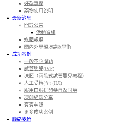
好孕專欄
藥物使用說明
最新消息
門診公告
活動資訊
媒體報導
國內外專題演講&學術
成功案例
一般不孕問題
試管嬰兒(IVF)
凍胚（兩段式試管嬰兒療程）
人工受精(孕) (IUI)
服用口服排卵藥自然同房
凍卵經驗分享
寶寶萌照
更多成功案例
聯絡我們