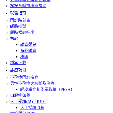
2026各縣市凍卵補助
就醫指南
門診時刻表
網路掛號
即時候診進度
初診
試管嬰兒
海外試管
凍卵
檔案下載
診療項目
不孕症門診檢查
男性不孕症之診斷及治療
經皮膚穿刺副睪取精（PESA）
口服排卵藥
人工受精(孕)（IUI）
人工授精流程