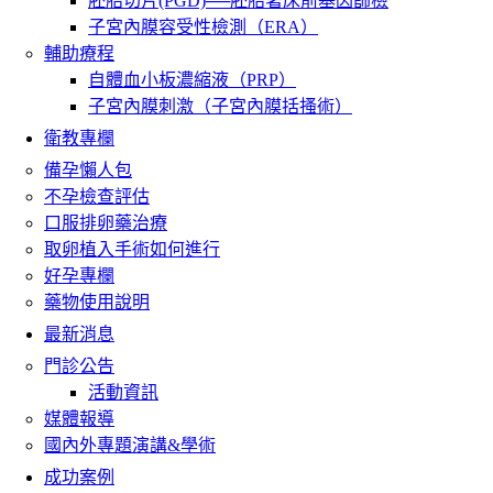
胚胎切片(PGD)──胚胎著床前基因篩檢
子宮內膜容受性檢測（ERA）
輔助療程
自體血小板濃縮液（PRP）
子宮內膜刺激（子宮內膜括搔術）
衛教專欄
備孕懶人包
不孕檢查評估
口服排卵藥治療
取卵植入手術如何進行
好孕專欄
藥物使用說明
最新消息
門診公告
活動資訊
媒體報導
國內外專題演講&學術
成功案例