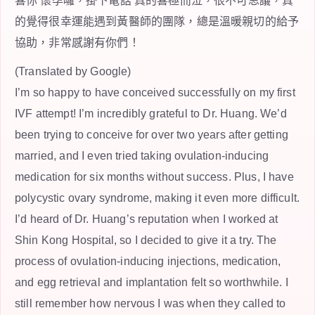
喜你 懷孕囉，掛下電話 真的喜極而泣，很不可思議，真
的覺得很幸運能遇到黃醫師的團隊，總是溫暖親切的給予
協助，非常感謝有你們！
(Translated by Google)
I’m so happy to have conceived successfully on my first
IVF attempt! I’m incredibly grateful to Dr. Huang. We’d
been trying to conceive for over two years after getting
married, and I even tried taking ovulation-inducing
medication for six months without success. Plus, I have
polycystic ovary syndrome, making it even more difficult.
I’d heard of Dr. Huang’s reputation when I worked at
Shin Kong Hospital, so I decided to give it a try. The
process of ovulation-inducing injections, medication,
and egg retrieval and implantation felt so worthwhile. I
still remember how nervous I was when they called to