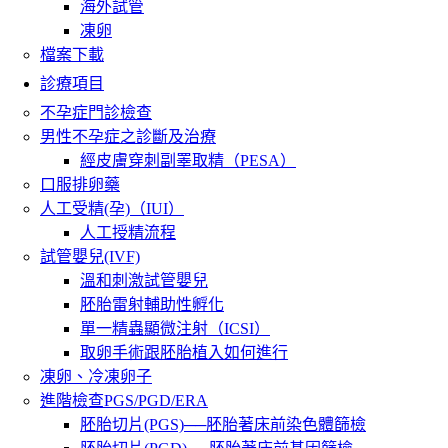
海外試管
凍卵
檔案下載
診療項目
不孕症門診檢查
男性不孕症之診斷及治療
經皮膚穿刺副睪取精（PESA）
口服排卵藥
人工受精(孕)（IUI）
人工授精流程
試管嬰兒(IVF)
溫和刺激試管嬰兒
胚胎雷射輔助性孵化
單一精蟲顯微注射（ICSI）
取卵手術跟胚胎植入如何進行
凍卵、冷凍卵子
進階檢查PGS/PGD/ERA
胚胎切片(PGS)──胚胎著床前染色體篩檢