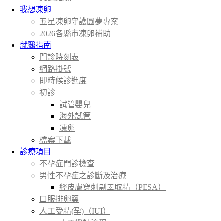
我想凍卵
五星凍卵守護圓夢專案
2026各縣市凍卵補助
就醫指南
門診時刻表
網路掛號
即時候診進度
初診
試管嬰兒
海外試管
凍卵
檔案下載
診療項目
不孕症門診檢查
男性不孕症之診斷及治療
經皮膚穿刺副睪取精（PESA）
口服排卵藥
人工受精(孕)（IUI）