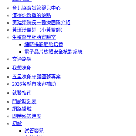
台北協育試管嬰兒中心
值得你選擇的優點
黃建榮院長－醫療團隊介紹
黃珽琦醫師（小黃醫師）
生殖醫學胚胎實驗室
縮時攝影胚胎培養
電子晶片檢體安全核對系統
交通路線
我想凍卵
五星凍卵守護圓夢專案
2026各縣市凍卵補助
就醫指南
門診時刻表
網路掛號
即時候診進度
初診
試管嬰兒