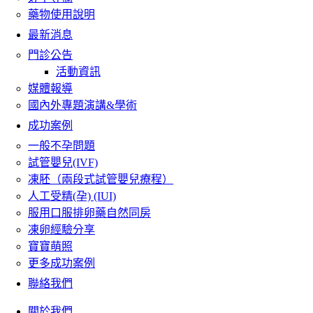
藥物使用說明
最新消息
門診公告
活動資訊
媒體報導
國內外專題演講&學術
成功案例
一般不孕問題
試管嬰兒(IVF)
凍胚（兩段式試管嬰兒療程）
人工受精(孕) (IUI)
服用口服排卵藥自然同房
凍卵經驗分享
寶寶萌照
更多成功案例
聯絡我們
關於我們