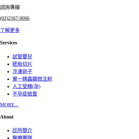
諮詢專線
(02)2567-9066
了解更多
Services
試管嬰兒
胚胎切片
冷凍卵子
單一精蟲顯微注射
人工受精(孕)
不孕症檢查
MORE...
About
診所簡介
醫療團隊