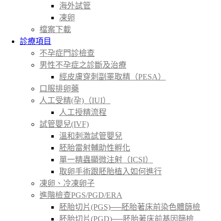
海外試管
凍卵
檔案下載
診療項目
不孕症門診檢查
男性不孕症之診斷及治療
經皮膚穿刺副睪取精（PESA）
口服排卵藥
人工受精(孕)（IUI）
人工授精流程
試管嬰兒(IVF)
溫和刺激試管嬰兒
胚胎雷射輔助性孵化
單一精蟲顯微注射（ICSI）
取卵手術跟胚胎植入如何進行
凍卵、冷凍卵子
進階檢查PGS/PGD/ERA
胚胎切片(PGS)──胚胎著床前染色體篩檢
胚胎切片(PGD)──胚胎著床前基因篩檢