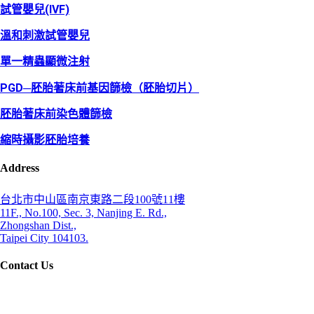
試管嬰兒(IVF)
溫和刺激試管嬰兒
單一精蟲顯微注射
PGD─胚胎著床前基因篩檢（胚胎切片）
胚胎著床前染色體篩檢
縮時攝影胚胎培養
Address
台北市中山區南京東路二段100號11樓
11F., No.100, Sec. 3, Nanjing E. Rd.,
Zhongshan Dist.,
Taipei City 104103.
Contact Us