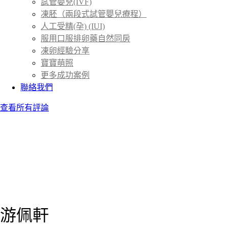
試管嬰兒(IVF)
凍胚（兩段式試管嬰兒療程）
人工受精(孕) (IUI)
服用口服排卵藥自然同房
凍卵經驗分享
寶寶萌照
更多成功案例
聯絡我們
查看所有評論
游佩軒