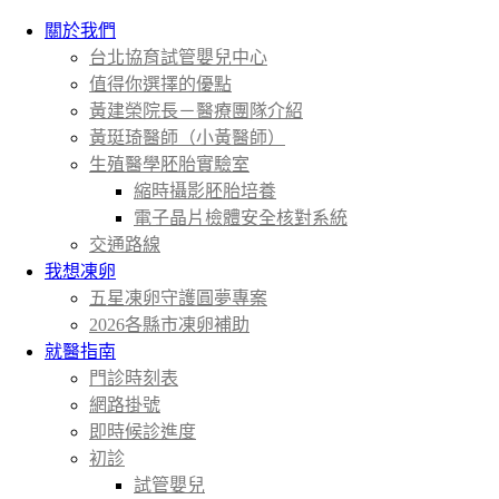
關於我們
台北協育試管嬰兒中心
值得你選擇的優點
黃建榮院長－醫療團隊介紹
黃珽琦醫師（小黃醫師）
生殖醫學胚胎實驗室
縮時攝影胚胎培養
電子晶片檢體安全核對系統
交通路線
我想凍卵
五星凍卵守護圓夢專案
2026各縣市凍卵補助
就醫指南
門診時刻表
網路掛號
即時候診進度
初診
試管嬰兒