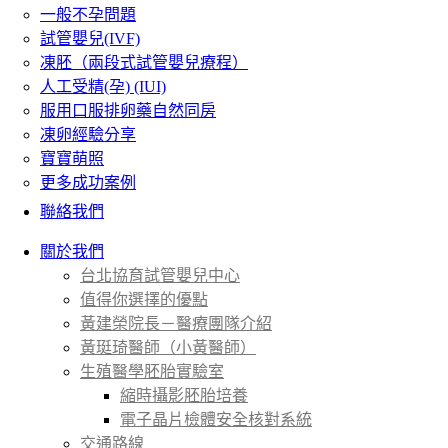
一般不孕問題
試管嬰兒(IVF)
凍胚（兩段式試管嬰兒療程）
人工受精(孕) (IUI)
服用口服排卵藥自然同房
凍卵經驗分享
寶寶萌照
更多成功案例
聯絡我們
關於我們
台北協育試管嬰兒中心
值得你選擇的優點
黃建榮院長－醫療團隊介紹
黃珽琦醫師（小黃醫師）
生殖醫學胚胎實驗室
縮時攝影胚胎培養
電子晶片檢體安全核對系統
交通路線