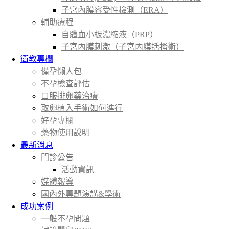
子宮內膜容受性檢測（ERA）
輔助療程
自體血小板濃縮液（PRP）
子宮內膜刺激（子宮內膜括搔術）
衛教專欄
備孕懶人包
不孕檢查評估
口服排卵藥治療
取卵植入手術如何進行
好孕專欄
藥物使用說明
最新消息
門診公告
活動資訊
媒體報導
國內外專題演講&學術
成功案例
一般不孕問題