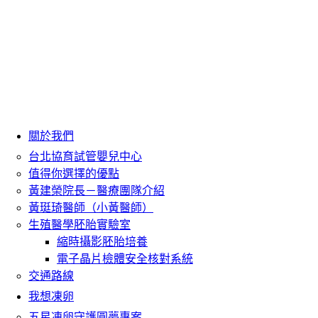
關於我們
台北協育試管嬰兒中心
值得你選擇的優點
黃建榮院長－醫療團隊介紹
黃珽琦醫師（小黃醫師）
生殖醫學胚胎實驗室
縮時攝影胚胎培養
電子晶片檢體安全核對系統
交通路線
我想凍卵
五星凍卵守護圓夢專案