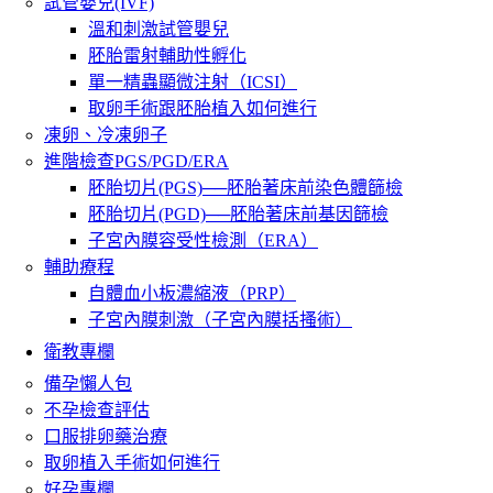
試管嬰兒(IVF)
溫和刺激試管嬰兒
胚胎雷射輔助性孵化
單一精蟲顯微注射（ICSI）
取卵手術跟胚胎植入如何進行
凍卵、冷凍卵子
進階檢查PGS/PGD/ERA
胚胎切片(PGS)──胚胎著床前染色體篩檢
胚胎切片(PGD)──胚胎著床前基因篩檢
子宮內膜容受性檢測（ERA）
輔助療程
自體血小板濃縮液（PRP）
子宮內膜刺激（子宮內膜括搔術）
衛教專欄
備孕懶人包
不孕檢查評估
口服排卵藥治療
取卵植入手術如何進行
好孕專欄