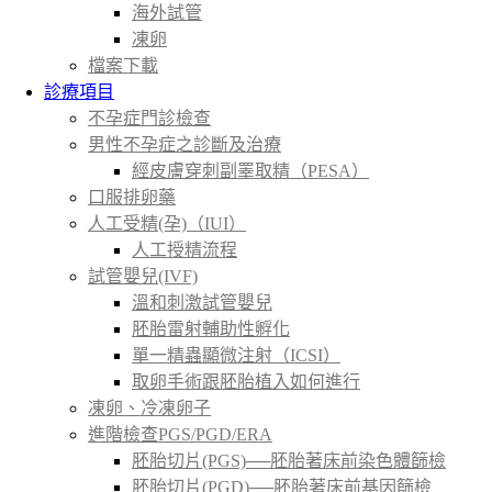
海外試管
凍卵
檔案下載
診療項目
不孕症門診檢查
男性不孕症之診斷及治療
經皮膚穿刺副睪取精（PESA）
口服排卵藥
人工受精(孕)（IUI）
人工授精流程
試管嬰兒(IVF)
溫和刺激試管嬰兒
胚胎雷射輔助性孵化
單一精蟲顯微注射（ICSI）
取卵手術跟胚胎植入如何進行
凍卵、冷凍卵子
進階檢查PGS/PGD/ERA
胚胎切片(PGS)──胚胎著床前染色體篩檢
胚胎切片(PGD)──胚胎著床前基因篩檢