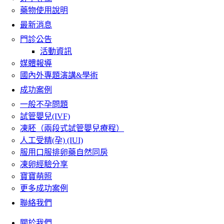
藥物使用說明
最新消息
門診公告
活動資訊
媒體報導
國內外專題演講&學術
成功案例
一般不孕問題
試管嬰兒(IVF)
凍胚（兩段式試管嬰兒療程）
人工受精(孕) (IUI)
服用口服排卵藥自然同房
凍卵經驗分享
寶寶萌照
更多成功案例
聯絡我們
關於我們