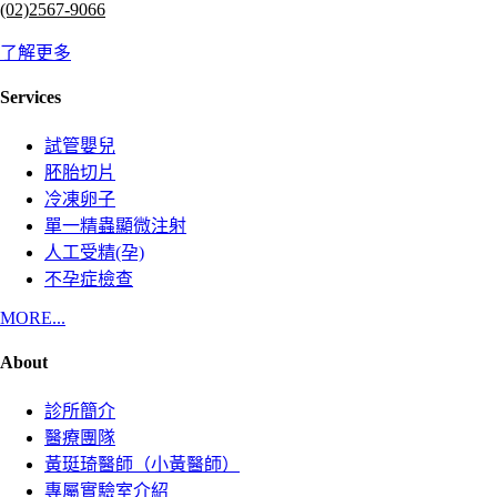
(02)2567-9066
了解更多
Services
試管嬰兒
胚胎切片
冷凍卵子
單一精蟲顯微注射
人工受精(孕)
不孕症檢查
MORE...
About
診所簡介
醫療團隊
黃珽琦醫師（小黃醫師）
專屬實驗室介紹