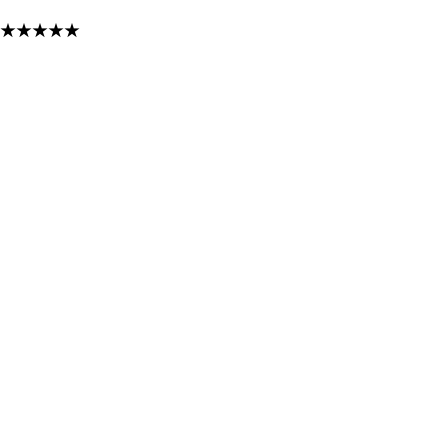
★
★
★
★
★