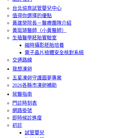
台北協育試管嬰兒中心
值得你選擇的優點
黃建榮院長－醫療團隊介紹
黃珽琦醫師（小黃醫師）
生殖醫學胚胎實驗室
縮時攝影胚胎培養
電子晶片檢體安全核對系統
交通路線
我想凍卵
五星凍卵守護圓夢專案
2026各縣市凍卵補助
就醫指南
門診時刻表
網路掛號
即時候診進度
初診
試管嬰兒