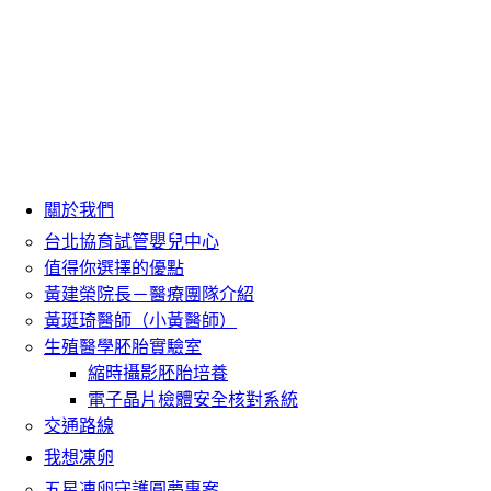
關於我們
台北協育試管嬰兒中心
值得你選擇的優點
黃建榮院長－醫療團隊介紹
黃珽琦醫師（小黃醫師）
生殖醫學胚胎實驗室
縮時攝影胚胎培養
電子晶片檢體安全核對系統
交通路線
我想凍卵
五星凍卵守護圓夢專案