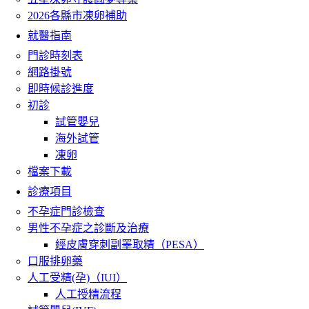
2026各縣市凍卵補助
就醫指南
門診時刻表
網路掛號
即時候診進度
初診
試管嬰兒
海外試管
凍卵
檔案下載
診療項目
不孕症門診檢查
男性不孕症之診斷及治療
經皮膚穿刺副睪取精（PESA）
口服排卵藥
人工受精(孕)（IUI）
人工授精流程