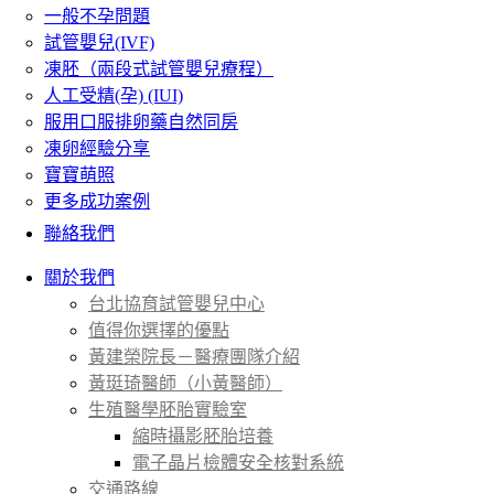
一般不孕問題
試管嬰兒(IVF)
凍胚（兩段式試管嬰兒療程）
人工受精(孕) (IUI)
服用口服排卵藥自然同房
凍卵經驗分享
寶寶萌照
更多成功案例
聯絡我們
關於我們
台北協育試管嬰兒中心
值得你選擇的優點
黃建榮院長－醫療團隊介紹
黃珽琦醫師（小黃醫師）
生殖醫學胚胎實驗室
縮時攝影胚胎培養
電子晶片檢體安全核對系統
交通路線