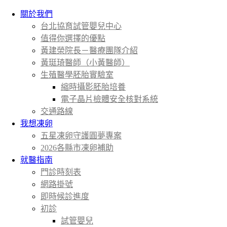
關於我們
台北協育試管嬰兒中心
值得你選擇的優點
黃建榮院長－醫療團隊介紹
黃珽琦醫師（小黃醫師）
生殖醫學胚胎實驗室
縮時攝影胚胎培養
電子晶片檢體安全核對系統
交通路線
我想凍卵
五星凍卵守護圓夢專案
2026各縣市凍卵補助
就醫指南
門診時刻表
網路掛號
即時候診進度
初診
試管嬰兒