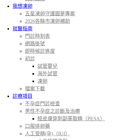
我想凍卵
五星凍卵守護圓夢專案
2026各縣市凍卵補助
就醫指南
門診時刻表
網路掛號
即時候診進度
初診
試管嬰兒
海外試管
凍卵
檔案下載
診療項目
不孕症門診檢查
男性不孕症之診斷及治療
經皮膚穿刺副睪取精（PESA）
口服排卵藥
人工受精(孕)（IUI）