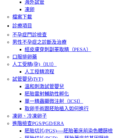
海外試管
凍卵
檔案下載
診療項目
不孕症門診檢查
男性不孕症之診斷及治療
經皮膚穿刺副睪取精（PESA）
口服排卵藥
人工受精(孕)（IUI）
人工授精流程
試管嬰兒(IVF)
溫和刺激試管嬰兒
胚胎雷射輔助性孵化
單一精蟲顯微注射（ICSI）
取卵手術跟胚胎植入如何進行
凍卵、冷凍卵子
進階檢查PGS/PGD/ERA
胚胎切片(PGS)──胚胎著床前染色體篩檢