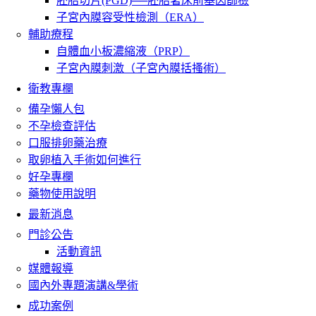
胚胎切片(PGD)──胚胎著床前基因篩檢
子宮內膜容受性檢測（ERA）
輔助療程
自體血小板濃縮液（PRP）
子宮內膜刺激（子宮內膜括搔術）
衛教專欄
備孕懶人包
不孕檢查評估
口服排卵藥治療
取卵植入手術如何進行
好孕專欄
藥物使用說明
最新消息
門診公告
活動資訊
媒體報導
國內外專題演講&學術
成功案例