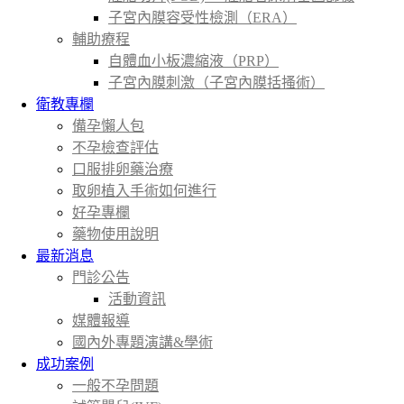
子宮內膜容受性檢測（ERA）
輔助療程
自體血小板濃縮液（PRP）
子宮內膜刺激（子宮內膜括搔術）
衛教專欄
備孕懶人包
不孕檢查評估
口服排卵藥治療
取卵植入手術如何進行
好孕專欄
藥物使用說明
最新消息
門診公告
活動資訊
媒體報導
國內外專題演講&學術
成功案例
一般不孕問題