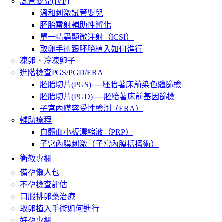
試管嬰兒(IVF)
溫和刺激試管嬰兒
胚胎雷射輔助性孵化
單一精蟲顯微注射（ICSI）
取卵手術跟胚胎植入如何進行
凍卵、冷凍卵子
進階檢查PGS/PGD/ERA
胚胎切片(PGS)──胚胎著床前染色體篩檢
胚胎切片(PGD)──胚胎著床前基因篩檢
子宮內膜容受性檢測（ERA）
輔助療程
自體血小板濃縮液（PRP）
子宮內膜刺激（子宮內膜括搔術）
衛教專欄
備孕懶人包
不孕檢查評估
口服排卵藥治療
取卵植入手術如何進行
好孕專欄