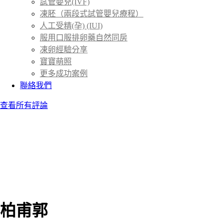
試管嬰兒(IVF)
凍胚（兩段式試管嬰兒療程）
人工受精(孕) (IUI)
服用口服排卵藥自然同房
凍卵經驗分享
寶寶萌照
更多成功案例
聯絡我們
查看所有評論
柏甫郭