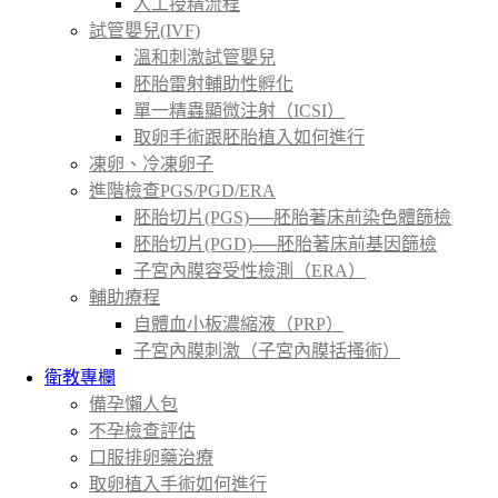
人工授精流程
試管嬰兒(IVF)
溫和刺激試管嬰兒
胚胎雷射輔助性孵化
單一精蟲顯微注射（ICSI）
取卵手術跟胚胎植入如何進行
凍卵、冷凍卵子
進階檢查PGS/PGD/ERA
胚胎切片(PGS)──胚胎著床前染色體篩檢
胚胎切片(PGD)──胚胎著床前基因篩檢
子宮內膜容受性檢測（ERA）
輔助療程
自體血小板濃縮液（PRP）
子宮內膜刺激（子宮內膜括搔術）
衛教專欄
備孕懶人包
不孕檢查評估
口服排卵藥治療
取卵植入手術如何進行