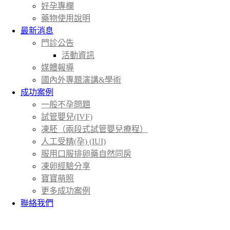
好孕專欄
藥物使用說明
最新消息
門診公告
活動資訊
媒體報導
國內外專題演講&學術
成功案例
一般不孕問題
試管嬰兒(IVF)
凍胚（兩段式試管嬰兒療程）
人工受精(孕) (IUI)
服用口服排卵藥自然同房
凍卵經驗分享
寶寶萌照
更多成功案例
聯絡我們