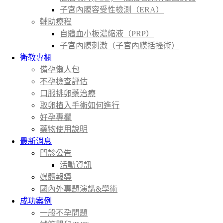
子宮內膜容受性檢測（ERA）
輔助療程
自體血小板濃縮液（PRP）
子宮內膜刺激（子宮內膜括搔術）
衛教專欄
備孕懶人包
不孕檢查評估
口服排卵藥治療
取卵植入手術如何進行
好孕專欄
藥物使用說明
最新消息
門診公告
活動資訊
媒體報導
國內外專題演講&學術
成功案例
一般不孕問題