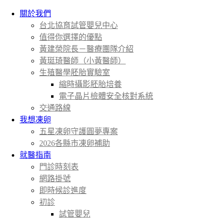
關於我們
台北協育試管嬰兒中心
值得你選擇的優點
黃建榮院長－醫療團隊介紹
黃珽琦醫師（小黃醫師）
生殖醫學胚胎實驗室
縮時攝影胚胎培養
電子晶片檢體安全核對系統
交通路線
我想凍卵
五星凍卵守護圓夢專案
2026各縣市凍卵補助
就醫指南
門診時刻表
網路掛號
即時候診進度
初診
試管嬰兒