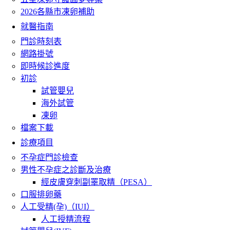
2026各縣市凍卵補助
就醫指南
門診時刻表
網路掛號
即時候診進度
初診
試管嬰兒
海外試管
凍卵
檔案下載
診療項目
不孕症門診檢查
男性不孕症之診斷及治療
經皮膚穿刺副睪取精（PESA）
口服排卵藥
人工受精(孕)（IUI）
人工授精流程