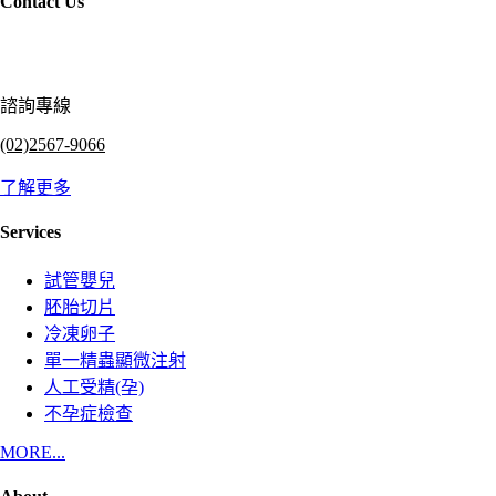
Contact Us
諮詢專線
(02)2567-9066
了解更多
Services
試管嬰兒
胚胎切片
冷凍卵子
單一精蟲顯微注射
人工受精(孕)
不孕症檢查
MORE...