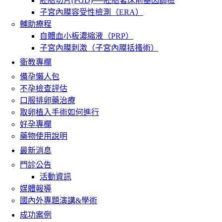
胚胎切片(PGD)──胚胎著床前基因篩檢
子宮內膜容受性檢測（ERA）
輔助療程
自體血小板濃縮液（PRP）
子宮內膜刺激（子宮內膜括搔術）
衛教專欄
備孕懶人包
不孕檢查評估
口服排卵藥治療
取卵植入手術如何進行
好孕專欄
藥物使用說明
最新消息
門診公告
活動資訊
媒體報導
國內外專題演講&學術
成功案例