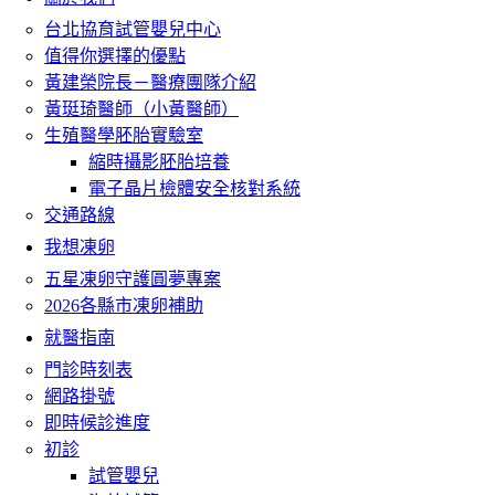
台北協育試管嬰兒中心
值得你選擇的優點
黃建榮院長－醫療團隊介紹
黃珽琦醫師（小黃醫師）
生殖醫學胚胎實驗室
縮時攝影胚胎培養
電子晶片檢體安全核對系統
交通路線
我想凍卵
五星凍卵守護圓夢專案
2026各縣市凍卵補助
就醫指南
門診時刻表
網路掛號
即時候診進度
初診
試管嬰兒