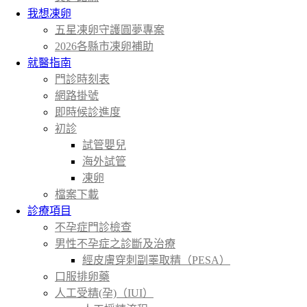
我想凍卵
五星凍卵守護圓夢專案
2026各縣市凍卵補助
就醫指南
門診時刻表
網路掛號
即時候診進度
初診
試管嬰兒
海外試管
凍卵
檔案下載
診療項目
不孕症門診檢查
男性不孕症之診斷及治療
經皮膚穿刺副睪取精（PESA）
口服排卵藥
人工受精(孕)（IUI）