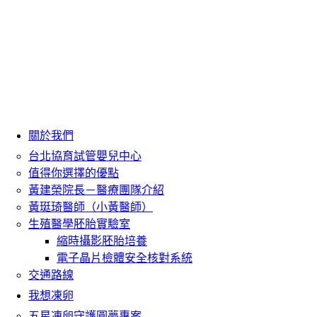
關於我們
台北協育試管嬰兒中心
值得你選擇的優點
黃建榮院長－醫療團隊介紹
黃珽琦醫師（小黃醫師）
生殖醫學胚胎實驗室
縮時攝影胚胎培養
電子晶片檢體安全核對系統
交通路線
我想凍卵
五星凍卵守護圓夢專案