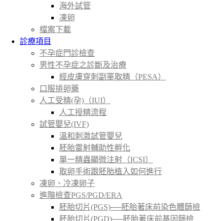
海外試管
凍卵
檔案下載
診療項目
不孕症門診檢查
男性不孕症之診斷及治療
經皮膚穿刺副睪取精（PESA）
口服排卵藥
人工受精(孕)（IUI）
人工授精流程
試管嬰兒(IVF)
溫和刺激試管嬰兒
胚胎雷射輔助性孵化
單一精蟲顯微注射（ICSI）
取卵手術跟胚胎植入如何進行
凍卵、冷凍卵子
進階檢查PGS/PGD/ERA
胚胎切片(PGS)──胚胎著床前染色體篩檢
胚胎切片(PGD)──胚胎著床前基因篩檢