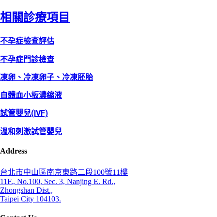
相關診療項目
不孕症檢查評估
不孕症門診檢查
凍卵、冷凍卵子、冷凍胚胎
自體血小板濃縮液
試管嬰兒(IVF)
溫和刺激試管嬰兒
Address
台北市中山區南京東路二段100號11樓
11F., No.100, Sec. 3, Nanjing E. Rd.,
Zhongshan Dist.,
Taipei City 104103.