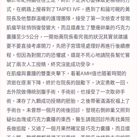
基於年紀持續在往上走，終於下定決心要採取更積極的方
式，在網路上搜尋到了TAIPEI IVF，遇到了和藹可親的黃
院長及他整群溫暖的護理團隊，接受了第一次檢查才發現
肌瘤早就悄悄復發變大，而且還產生了雙邊卵巢的巧克力
囊腫至少5公分，一開始黃院長看完我的狀況其實就建議
要不要直接考慮開刀，先把子宮環境處理好再進行後續療
程，但因為對開刀的恐懼感，還是不死心地請院長幫忙嘗
試了兩次人工授精，終究沒能成功受孕。
在肌瘤與囊腫的雙重夾擊下，看著AMH值也隨著時間的
流逝在逐漸下降，終於在院長的鼓勵下，決定勇敢一回，
去外院做傳統剖腹手術，手術前，也接受了一次取卵手
術，凍存了九顆成功授精的胚胎，之後帶著滿滿祝福上了
手術台。未曾想一個月的術後回診，發現右側卵巢又照到
疑似血塊或巧克力囊腫的東西，醫生請我回診所再找黃院
長做追蹤，又過了一個月果然確定是巧克力囊腫，而且還