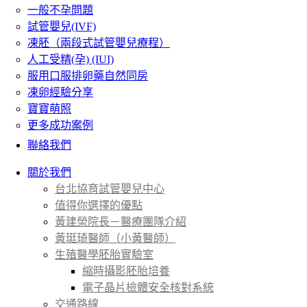
一般不孕問題
試管嬰兒(IVF)
凍胚（兩段式試管嬰兒療程）
人工受精(孕) (IUI)
服用口服排卵藥自然同房
凍卵經驗分享
寶寶萌照
更多成功案例
聯絡我們
關於我們
台北協育試管嬰兒中心
值得你選擇的優點
黃建榮院長－醫療團隊介紹
黃珽琦醫師（小黃醫師）
生殖醫學胚胎實驗室
縮時攝影胚胎培養
電子晶片檢體安全核對系統
交通路線