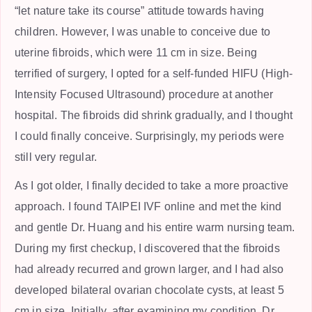
“let nature take its course” attitude towards having
children. However, I was unable to conceive due to
uterine fibroids, which were 11 cm in size. Being
terrified of surgery, I opted for a self-funded HIFU (High-
Intensity Focused Ultrasound) procedure at another
hospital. The fibroids did shrink gradually, and I thought
I could finally conceive. Surprisingly, my periods were
still very regular.
As I got older, I finally decided to take a more proactive
approach. I found TAIPEI IVF online and met the kind
and gentle Dr. Huang and his entire warm nursing team.
During my first checkup, I discovered that the fibroids
had already recurred and grown larger, and I had also
developed bilateral ovarian chocolate cysts, at least 5
cm in size. Initially, after examining my condition, Dr.