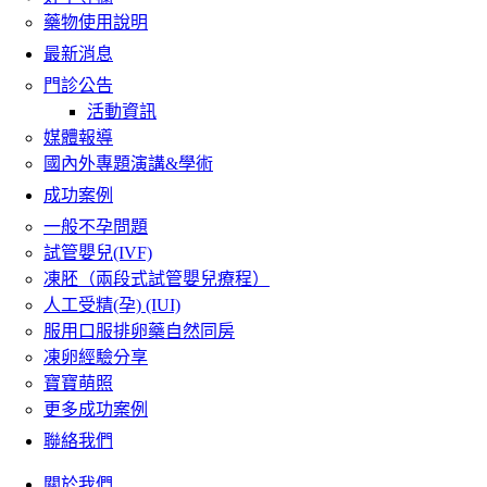
藥物使用說明
最新消息
門診公告
活動資訊
媒體報導
國內外專題演講&學術
成功案例
一般不孕問題
試管嬰兒(IVF)
凍胚（兩段式試管嬰兒療程）
人工受精(孕) (IUI)
服用口服排卵藥自然同房
凍卵經驗分享
寶寶萌照
更多成功案例
聯絡我們
關於我們