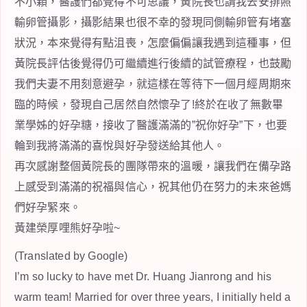
不小顆，醫護們都覺得不可思議，黃院長也請我去安排照
輸卵管攝影，攝影結果也很不幸的發現同側輸卵管有堵塞
狀況，本來覺得有點沮喪，怎麼偏偏讓我遇到這種事，但
黃院長評估後覺得仍可繼續進行後續的試管療程，也鼓勵
我們夫妻不用刻意避孕，就這樣在等待下一個月經周期來
臨的時候，發現自己居然自然懷孕了!終於在收了無數畢
業學姊的好孕糖，接收了醫護滿滿的”祝你好孕”下，也要
輪到我將滿滿的喜悅與好孕發送給其他人。
再次感謝整個黃院長的團隊帶來的溫暖，讓我們在備孕路
上感受到滿滿的祝福與信心，祝其他仍在努力的未來爸媽
們好孕緊來。
黃建榮厚哩熊好孕啦~
(Translated by Google)
I’m so lucky to have met Dr. Huang Jianrong and his
warm team! Married for over three years, I initially held a