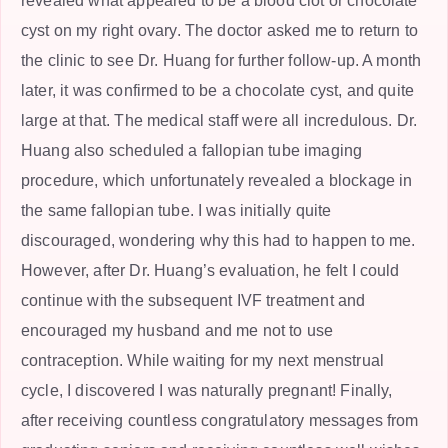
revealed what appeared to be a blood clot or chocolate
cyst on my right ovary. The doctor asked me to return to
the clinic to see Dr. Huang for further follow-up. A month
later, it was confirmed to be a chocolate cyst, and quite
large at that. The medical staff were all incredulous. Dr.
Huang also scheduled a fallopian tube imaging
procedure, which unfortunately revealed a blockage in
the same fallopian tube. I was initially quite
discouraged, wondering why this had to happen to me.
However, after Dr. Huang’s evaluation, he felt I could
continue with the subsequent IVF treatment and
encouraged my husband and me not to use
contraception. While waiting for my next menstrual
cycle, I discovered I was naturally pregnant! Finally,
after receiving countless congratulatory messages from