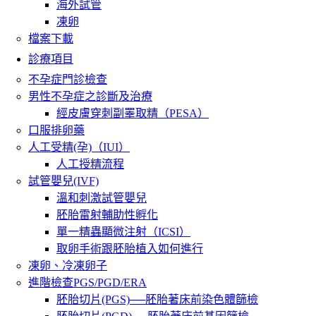
海外試管
凍卵
檔案下載
診療項目
不孕症門診檢查
男性不孕症之診斷及治療
經皮膚穿刺副睪取精（PESA）
口服排卵藥
人工受精(孕)（IUI）
人工授精流程
試管嬰兒(IVF)
溫和刺激試管嬰兒
胚胎雷射輔助性孵化
單一精蟲顯微注射（ICSI）
取卵手術跟胚胎植入如何進行
凍卵、冷凍卵子
進階檢查PGS/PGD/ERA
胚胎切片(PGS)──胚胎著床前染色體篩檢