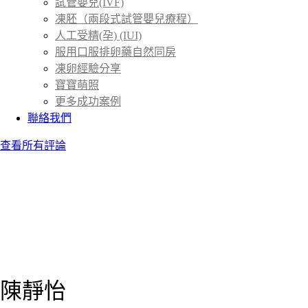
試管嬰兒(IVF)
凍胚（兩段式試管嬰兒療程）
人工受精(孕) (IUI)
服用口服排卵藥自然同房
凍卵經驗分享
寶寶萌照
更多成功案例
聯絡我們
查看所有評論
陳靜怡