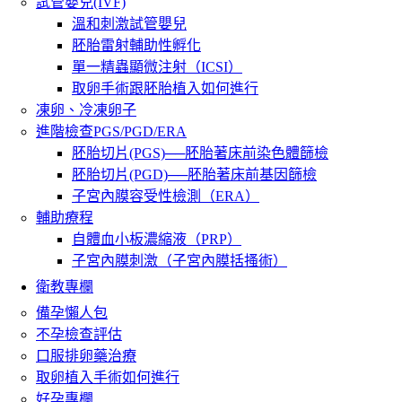
試管嬰兒(IVF)
溫和刺激試管嬰兒
胚胎雷射輔助性孵化
單一精蟲顯微注射（ICSI）
取卵手術跟胚胎植入如何進行
凍卵、冷凍卵子
進階檢查PGS/PGD/ERA
胚胎切片(PGS)──胚胎著床前染色體篩檢
胚胎切片(PGD)──胚胎著床前基因篩檢
子宮內膜容受性檢測（ERA）
輔助療程
自體血小板濃縮液（PRP）
子宮內膜刺激（子宮內膜括搔術）
衛教專欄
備孕懶人包
不孕檢查評估
口服排卵藥治療
取卵植入手術如何進行
好孕專欄