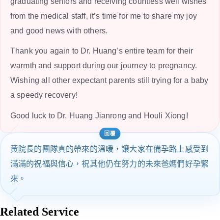
graduating seniors and receiving countless well wishes
from the medical staff, it’s time for me to share my joy
and good news with others.
Thank you again to Dr. Huang’s entire team for their
warmth and support during our journey to pregnancy.
Wishing all other expectant parents still trying for a baby
a speedy recovery!
Good luck to Dr. Huang Jianrong and Houli Xiong!
黃院長的團隊真的帶來的溫暖，讓大家在備孕路上感受到
滿滿的祝福與信心，祝其他仍在努力的未來爸媽們好孕緊
來。
Related Service