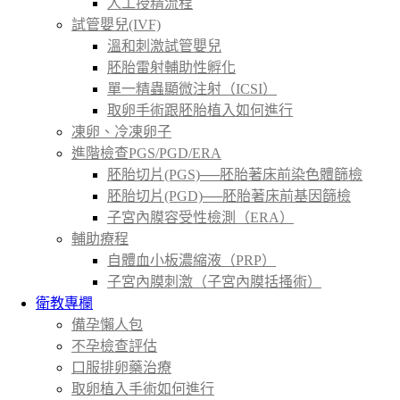
人工授精流程
試管嬰兒(IVF)
溫和刺激試管嬰兒
胚胎雷射輔助性孵化
單一精蟲顯微注射（ICSI）
取卵手術跟胚胎植入如何進行
凍卵、冷凍卵子
進階檢查PGS/PGD/ERA
胚胎切片(PGS)──胚胎著床前染色體篩檢
胚胎切片(PGD)──胚胎著床前基因篩檢
子宮內膜容受性檢測（ERA）
輔助療程
自體血小板濃縮液（PRP）
子宮內膜刺激（子宮內膜括搔術）
衛教專欄
備孕懶人包
不孕檢查評估
口服排卵藥治療
取卵植入手術如何進行