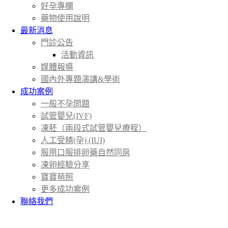
好孕專欄
藥物使用說明
最新消息
門診公告
活動資訊
媒體報導
國內外專題演講&學術
成功案例
一般不孕問題
試管嬰兒(IVF)
凍胚（兩段式試管嬰兒療程）
人工受精(孕) (IUI)
服用口服排卵藥自然同房
凍卵經驗分享
寶寶萌照
更多成功案例
聯絡我們