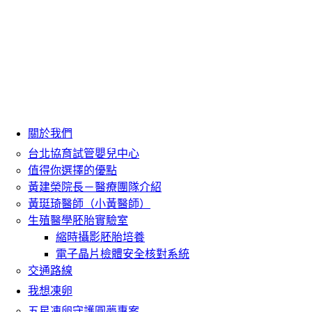
關於我們
台北協育試管嬰兒中心
值得你選擇的優點
黃建榮院長－醫療團隊介紹
黃珽琦醫師（小黃醫師）
生殖醫學胚胎實驗室
縮時攝影胚胎培養
電子晶片檢體安全核對系統
交通路線
我想凍卵
五星凍卵守護圓夢專案