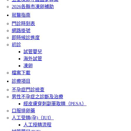
2026各縣市凍卵補助
就醫指南
門診時刻表
網路掛號
即時候診進度
初診
試管嬰兒
海外試管
凍卵
檔案下載
診療項目
不孕症門診檢查
男性不孕症之診斷及治療
經皮膚穿刺副睪取精（PESA）
口服排卵藥
人工受精(孕)（IUI）
人工授精流程