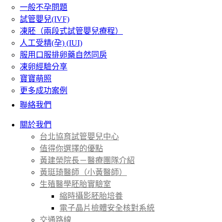
一般不孕問題
試管嬰兒(IVF)
凍胚（兩段式試管嬰兒療程）
人工受精(孕) (IUI)
服用口服排卵藥自然同房
凍卵經驗分享
寶寶萌照
更多成功案例
聯絡我們
關於我們
台北協育試管嬰兒中心
值得你選擇的優點
黃建榮院長－醫療團隊介紹
黃珽琦醫師（小黃醫師）
生殖醫學胚胎實驗室
縮時攝影胚胎培養
電子晶片檢體安全核對系統
交通路線