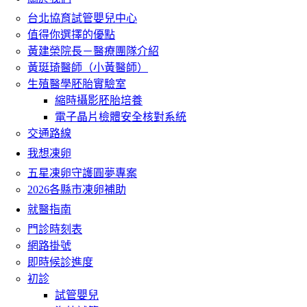
台北協育試管嬰兒中心
值得你選擇的優點
黃建榮院長－醫療團隊介紹
黃珽琦醫師（小黃醫師）
生殖醫學胚胎實驗室
縮時攝影胚胎培養
電子晶片檢體安全核對系統
交通路線
我想凍卵
五星凍卵守護圓夢專案
2026各縣市凍卵補助
就醫指南
門診時刻表
網路掛號
即時候診進度
初診
試管嬰兒