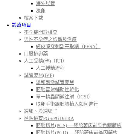
海外試管
凍卵
檔案下載
診療項目
不孕症門診檢查
男性不孕症之診斷及治療
經皮膚穿刺副睪取精（PESA）
口服排卵藥
人工受精(孕)（IUI）
人工授精流程
試管嬰兒(IVF)
溫和刺激試管嬰兒
胚胎雷射輔助性孵化
單一精蟲顯微注射（ICSI）
取卵手術跟胚胎植入如何進行
凍卵、冷凍卵子
進階檢查PGS/PGD/ERA
胚胎切片(PGS)──胚胎著床前染色體篩檢
胚胎切片(PGD)──胚胎著床前基因篩檢