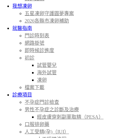
我想凍卵
五星凍卵守護圓夢專案
2026各縣市凍卵補助
就醫指南
門診時刻表
網路掛號
即時候診進度
初診
試管嬰兒
海外試管
凍卵
檔案下載
診療項目
不孕症門診檢查
男性不孕症之診斷及治療
經皮膚穿刺副睪取精（PESA）
口服排卵藥
人工受精(孕)（IUI）