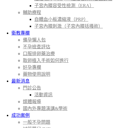
子宮內膜容受性檢測（ERA）
輔助療程
自體血小板濃縮液（PRP）
子宮內膜刺激（子宮內膜括搔術）
衛教專欄
備孕懶人包
不孕檢查評估
口服排卵藥治療
取卵植入手術如何進行
好孕專欄
藥物使用說明
最新消息
門診公告
活動資訊
媒體報導
國內外專題演講&學術
成功案例
一般不孕問題