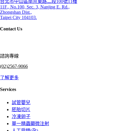
台北市中山區南京東路二段100號11樓
11F., No.100, Sec. 3, Nanjing E. Rd.,
Zhongshan Dist.,
Taipei City 104103.
Contact Us
諮詢專線
(02)2567-9066
了解更多
Services
試管嬰兒
胚胎切片
冷凍卵子
單一精蟲顯微注射
人工受精(孕)