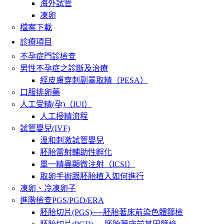
海外試管
凍卵
檔案下載
診療項目
不孕症門診檢查
男性不孕症之診斷及治療
經皮膚穿刺副睪取精（PESA）
口服排卵藥
人工受精(孕)（IUI）
人工授精流程
試管嬰兒(IVF)
溫和刺激試管嬰兒
胚胎雷射輔助性孵化
單一精蟲顯微注射（ICSI）
取卵手術跟胚胎植入如何進行
凍卵、冷凍卵子
進階檢查PGS/PGD/ERA
胚胎切片(PGS)──胚胎著床前染色體篩檢