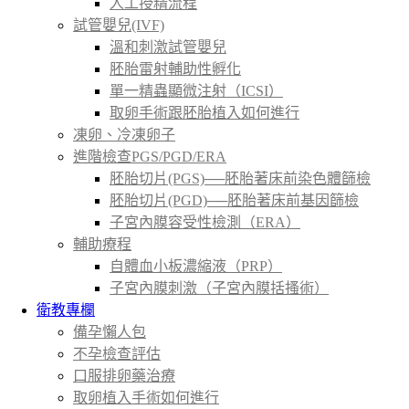
人工授精流程
試管嬰兒(IVF)
溫和刺激試管嬰兒
胚胎雷射輔助性孵化
單一精蟲顯微注射（ICSI）
取卵手術跟胚胎植入如何進行
凍卵、冷凍卵子
進階檢查PGS/PGD/ERA
胚胎切片(PGS)──胚胎著床前染色體篩檢
胚胎切片(PGD)──胚胎著床前基因篩檢
子宮內膜容受性檢測（ERA）
輔助療程
自體血小板濃縮液（PRP）
子宮內膜刺激（子宮內膜括搔術）
衛教專欄
備孕懶人包
不孕檢查評估
口服排卵藥治療
取卵植入手術如何進行