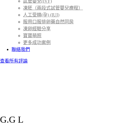
試管嬰兒(IVF)
凍胚（兩段式試管嬰兒療程）
人工受精(孕) (IUI)
服用口服排卵藥自然同房
凍卵經驗分享
寶寶萌照
更多成功案例
聯絡我們
查看所有評論
G.G L