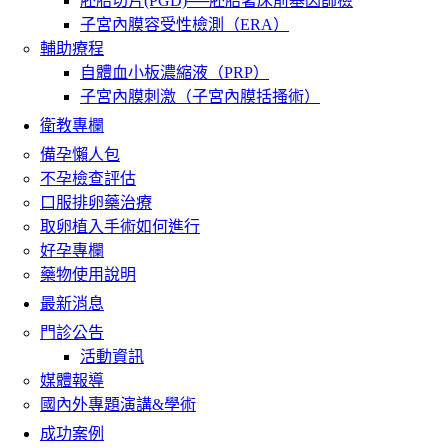
胚胎切片(PGD)──胚胎著床前基因篩檢
子宮內膜容受性檢測（ERA）
輔助療程
自體血小板濃縮液（PRP）
子宮內膜刺激（子宮內膜括搔術）
衛教專欄
備孕懶人包
不孕檢查評估
口服排卵藥治療
取卵植入手術如何進行
好孕專欄
藥物使用說明
最新消息
門診公告
活動資訊
媒體報導
國內外專題演講&學術
成功案例