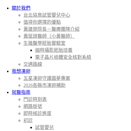
關於我們
台北協育試管嬰兒中心
值得你選擇的優點
黃建榮院長－醫療團隊介紹
黃珽琦醫師（小黃醫師）
生殖醫學胚胎實驗室
縮時攝影胚胎培養
電子晶片檢體安全核對系統
交通路線
我想凍卵
五星凍卵守護圓夢專案
2026各縣市凍卵補助
就醫指南
門診時刻表
網路掛號
即時候診進度
初診
試管嬰兒