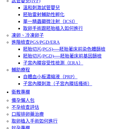
試管嬰兒(IVF)
溫和刺激試管嬰兒
胚胎雷射輔助性孵化
單一精蟲顯微注射（ICSI）
取卵手術跟胚胎植入如何進行
凍卵、冷凍卵子
進階檢查PGS/PGD/ERA
胚胎切片(PGS)──胚胎著床前染色體篩檢
胚胎切片(PGD)──胚胎著床前基因篩檢
子宮內膜容受性檢測（ERA）
輔助療程
自體血小板濃縮液（PRP）
子宮內膜刺激（子宮內膜括搔術）
衛教專欄
備孕懶人包
不孕檢查評估
口服排卵藥治療
取卵植入手術如何進行
好孕專欄