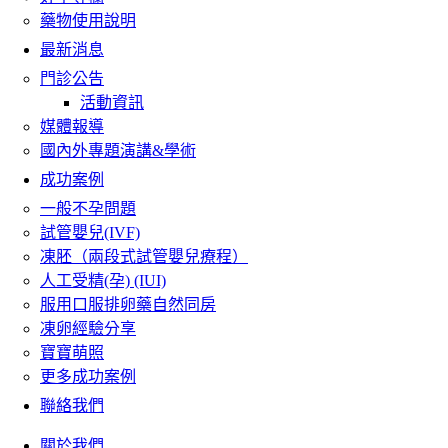
藥物使用說明
最新消息
門診公告
活動資訊
媒體報導
國內外專題演講&學術
成功案例
一般不孕問題
試管嬰兒(IVF)
凍胚（兩段式試管嬰兒療程）
人工受精(孕) (IUI)
服用口服排卵藥自然同房
凍卵經驗分享
寶寶萌照
更多成功案例
聯絡我們
關於我們