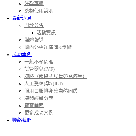
好孕專欄
藥物使用說明
最新消息
門診公告
活動資訊
媒體報導
國內外專題演講&學術
成功案例
一般不孕問題
試管嬰兒(IVF)
凍胚（兩段式試管嬰兒療程）
人工受精(孕) (IUI)
服用口服排卵藥自然同房
凍卵經驗分享
寶寶萌照
更多成功案例
聯絡我們