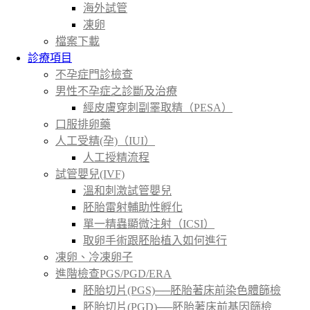
海外試管
凍卵
檔案下載
診療項目
不孕症門診檢查
男性不孕症之診斷及治療
經皮膚穿刺副睪取精（PESA）
口服排卵藥
人工受精(孕)（IUI）
人工授精流程
試管嬰兒(IVF)
溫和刺激試管嬰兒
胚胎雷射輔助性孵化
單一精蟲顯微注射（ICSI）
取卵手術跟胚胎植入如何進行
凍卵、冷凍卵子
進階檢查PGS/PGD/ERA
胚胎切片(PGS)──胚胎著床前染色體篩檢
胚胎切片(PGD)──胚胎著床前基因篩檢