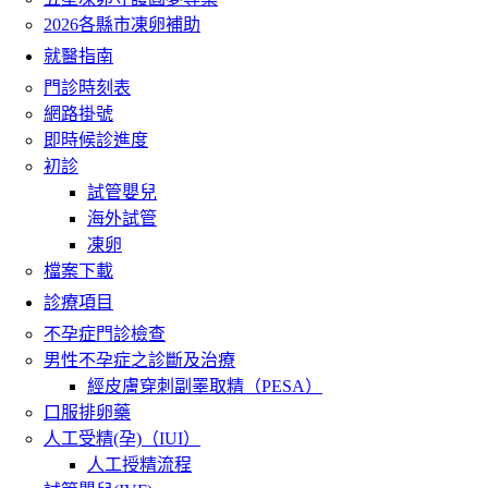
2026各縣市凍卵補助
就醫指南
門診時刻表
網路掛號
即時候診進度
初診
試管嬰兒
海外試管
凍卵
檔案下載
診療項目
不孕症門診檢查
男性不孕症之診斷及治療
經皮膚穿刺副睪取精（PESA）
口服排卵藥
人工受精(孕)（IUI）
人工授精流程