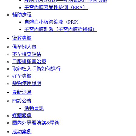
胚胎切片(PGD)──胚胎著床前基因篩檢
子宮內膜容受性檢測（ERA）
輔助療程
自體血小板濃縮液（PRP）
子宮內膜刺激（子宮內膜括搔術）
衛教專欄
備孕懶人包
不孕檢查評估
口服排卵藥治療
取卵植入手術如何進行
好孕專欄
藥物使用說明
最新消息
門診公告
活動資訊
媒體報導
國內外專題演講&學術
成功案例