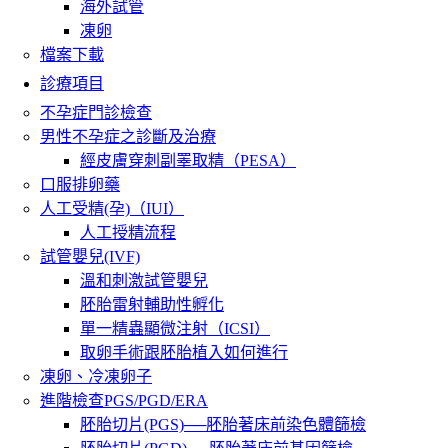
海外試管
凍卵
檔案下載
診療項目
不孕症門診檢查
男性不孕症之診斷及治療
經皮膚穿刺副睪取精（PESA）
口服排卵藥
人工受精(孕)（IUI）
人工授精流程
試管嬰兒(IVF)
溫和刺激試管嬰兒
胚胎雷射輔助性孵化
單一精蟲顯微注射（ICSI）
取卵手術跟胚胎植入如何進行
凍卵、冷凍卵子
進階檢查PGS/PGD/ERA
胚胎切片(PGS)──胚胎著床前染色體篩檢