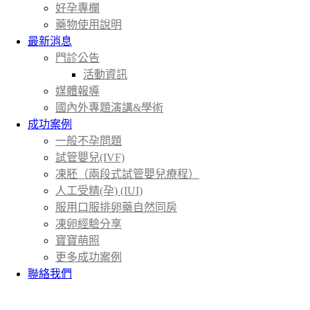
好孕專欄
藥物使用說明
最新消息
門診公告
活動資訊
媒體報導
國內外專題演講&學術
成功案例
一般不孕問題
試管嬰兒(IVF)
凍胚（兩段式試管嬰兒療程）
人工受精(孕) (IUI)
服用口服排卵藥自然同房
凍卵經驗分享
寶寶萌照
更多成功案例
聯絡我們