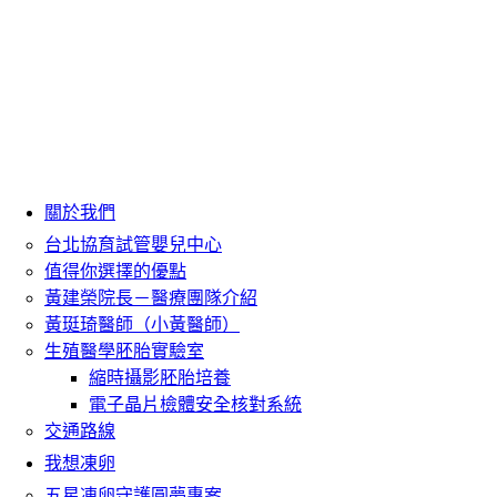
關於我們
台北協育試管嬰兒中心
值得你選擇的優點
黃建榮院長－醫療團隊介紹
黃珽琦醫師（小黃醫師）
生殖醫學胚胎實驗室
縮時攝影胚胎培養
電子晶片檢體安全核對系統
交通路線
我想凍卵
五星凍卵守護圓夢專案