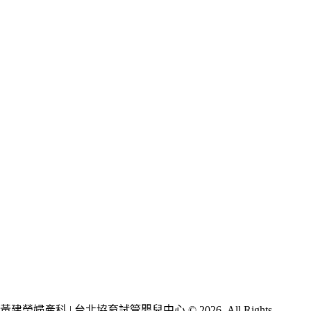
黃建榮婦產科 | 台北協育試管嬰兒中心 © 2026. All Rights