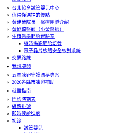
台北協育試管嬰兒中心
值得你選擇的優點
黃建榮院長－醫療團隊介紹
黃珽琦醫師（小黃醫師）
生殖醫學胚胎實驗室
縮時攝影胚胎培養
電子晶片檢體安全核對系統
交通路線
我想凍卵
五星凍卵守護圓夢專案
2026各縣市凍卵補助
就醫指南
門診時刻表
網路掛號
即時候診進度
初診
試管嬰兒