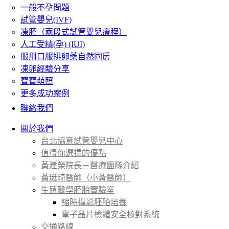
一般不孕問題
試管嬰兒(IVF)
凍胚（兩段式試管嬰兒療程）
人工受精(孕) (IUI)
服用口服排卵藥自然同房
凍卵經驗分享
寶寶萌照
更多成功案例
聯絡我們
關於我們
台北協育試管嬰兒中心
值得你選擇的優點
黃建榮院長－醫療團隊介紹
黃珽琦醫師（小黃醫師）
生殖醫學胚胎實驗室
縮時攝影胚胎培養
電子晶片檢體安全核對系統
交通路線