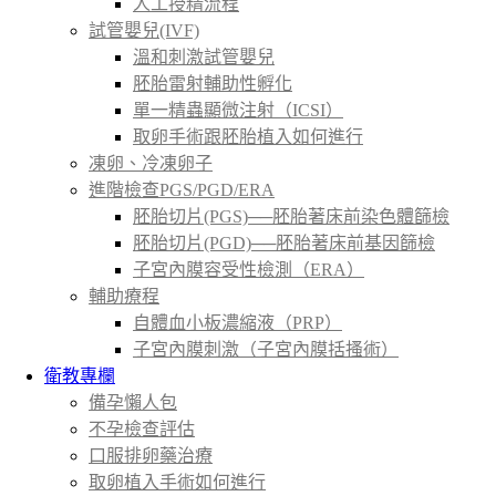
人工授精流程
試管嬰兒(IVF)
溫和刺激試管嬰兒
胚胎雷射輔助性孵化
單一精蟲顯微注射（ICSI）
取卵手術跟胚胎植入如何進行
凍卵、冷凍卵子
進階檢查PGS/PGD/ERA
胚胎切片(PGS)──胚胎著床前染色體篩檢
胚胎切片(PGD)──胚胎著床前基因篩檢
子宮內膜容受性檢測（ERA）
輔助療程
自體血小板濃縮液（PRP）
子宮內膜刺激（子宮內膜括搔術）
衛教專欄
備孕懶人包
不孕檢查評估
口服排卵藥治療
取卵植入手術如何進行