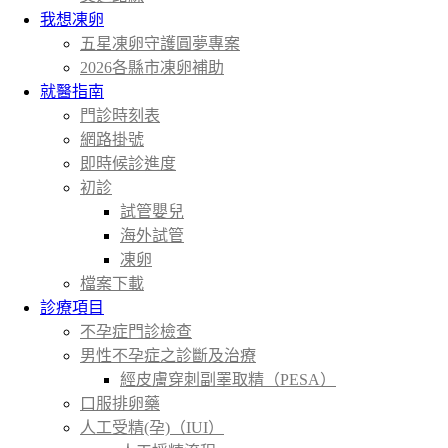
我想凍卵
五星凍卵守護圓夢專案
2026各縣市凍卵補助
就醫指南
門診時刻表
網路掛號
即時候診進度
初診
試管嬰兒
海外試管
凍卵
檔案下載
診療項目
不孕症門診檢查
男性不孕症之診斷及治療
經皮膚穿刺副睪取精（PESA）
口服排卵藥
人工受精(孕)（IUI）