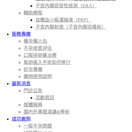
子宮內膜容受性檢測（ERA）
輔助療程
自體血小板濃縮液（PRP）
子宮內膜刺激（子宮內膜括搔術）
衛教專欄
備孕懶人包
不孕檢查評估
口服排卵藥治療
取卵植入手術如何進行
好孕專欄
藥物使用說明
最新消息
門診公告
活動資訊
媒體報導
國內外專題演講&學術
成功案例
一般不孕問題