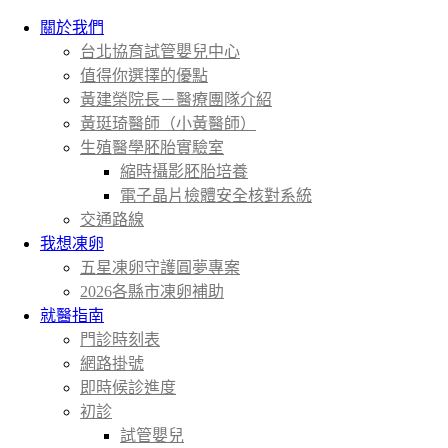
關於我們
台北協育試管嬰兒中心
值得你選擇的優點
黃建榮院長－醫療團隊介紹
黃珽琦醫師（小黃醫師）
生殖醫學胚胎實驗室
縮時攝影胚胎培養
電子晶片檢體安全核對系統
交通路線
我想凍卵
五星凍卵守護圓夢專案
2026各縣市凍卵補助
就醫指南
門診時刻表
網路掛號
即時候診進度
初診
試管嬰兒