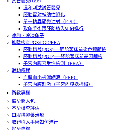
試管嬰兒(IVF)
溫和刺激試管嬰兒
胚胎雷射輔助性孵化
單一精蟲顯微注射（ICSI）
取卵手術跟胚胎植入如何進行
凍卵、冷凍卵子
進階檢查PGS/PGD/ERA
胚胎切片(PGS)──胚胎著床前染色體篩檢
胚胎切片(PGD)──胚胎著床前基因篩檢
子宮內膜容受性檢測（ERA）
輔助療程
自體血小板濃縮液（PRP）
子宮內膜刺激（子宮內膜括搔術）
衛教專欄
備孕懶人包
不孕檢查評估
口服排卵藥治療
取卵植入手術如何進行
好孕專欄