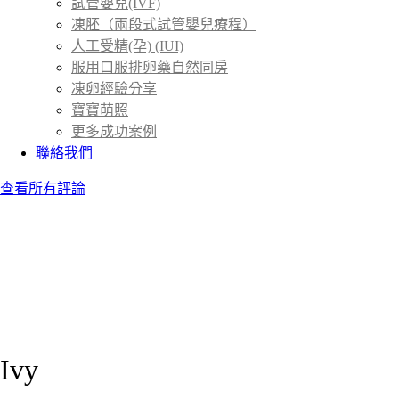
試管嬰兒(IVF)
凍胚（兩段式試管嬰兒療程）
人工受精(孕) (IUI)
服用口服排卵藥自然同房
凍卵經驗分享
寶寶萌照
更多成功案例
聯絡我們
查看所有評論
Ivy