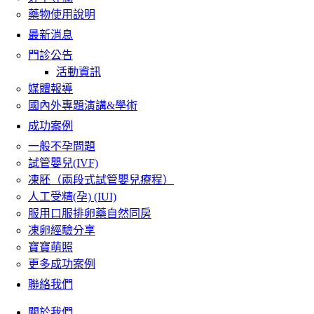
藥物使用說明
最新消息
門診公告
活動資訊
媒體報導
國內外專題演講&學術
成功案例
一般不孕問題
試管嬰兒(IVF)
凍胚（兩段式試管嬰兒療程）
人工受精(孕) (IUI)
服用口服排卵藥自然同房
凍卵經驗分享
寶寶萌照
更多成功案例
聯絡我們
關於我們