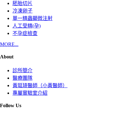
胚胎切片
冷凍卵子
單一精蟲顯微注射
人工受精(孕)
不孕症檢查
MORE...
About
診所簡介
醫療團隊
黃珽琦醫師（小黃醫師）
專屬實驗室介紹
Follow Us