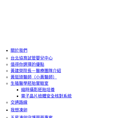
關於我們
台北協育試管嬰兒中心
值得你選擇的優點
黃建榮院長－醫療團隊介紹
黃珽琦醫師（小黃醫師）
生殖醫學胚胎實驗室
縮時攝影胚胎培養
電子晶片檢體安全核對系統
交通路線
我想凍卵
五星凍卵守護圓夢專案