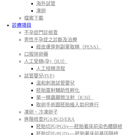
海外試管
凍卵
檔案下載
診療項目
不孕症門診檢查
男性不孕症之診斷及治療
經皮膚穿刺副睪取精（PESA）
口服排卵藥
人工受精(孕)（IUI）
人工授精流程
試管嬰兒(IVF)
溫和刺激試管嬰兒
胚胎雷射輔助性孵化
單一精蟲顯微注射（ICSI）
取卵手術跟胚胎植入如何進行
凍卵、冷凍卵子
進階檢查PGS/PGD/ERA
胚胎切片(PGS)──胚胎著床前染色體篩檢
胚胎切片(PGD)──胚胎著床前基因篩檢