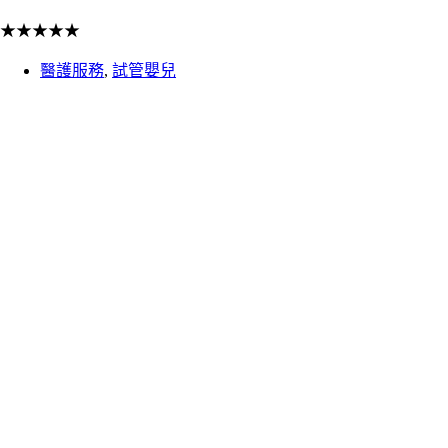
★
★
★
★
★
醫護服務
,
試管嬰兒