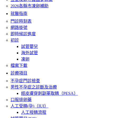
2026各縣市凍卵補助
就醫指南
門診時刻表
網路掛號
即時候診進度
初診
試管嬰兒
海外試管
凍卵
檔案下載
診療項目
不孕症門診檢查
男性不孕症之診斷及治療
經皮膚穿刺副睪取精（PESA）
口服排卵藥
人工受精(孕)（IUI）
人工授精流程