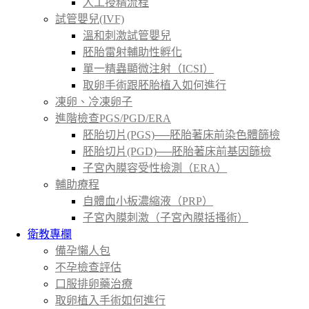
人工授精流程
試管嬰兒(IVF)
溫和刺激試管嬰兒
胚胎雷射輔助性孵化
單一精蟲顯微注射（ICSI）
取卵手術跟胚胎植入如何進行
凍卵、冷凍卵子
進階檢查PGS/PGD/ERA
胚胎切片(PGS)──胚胎著床前染色體篩檢
胚胎切片(PGD)──胚胎著床前基因篩檢
子宮內膜容受性檢測（ERA）
輔助療程
自體血小板濃縮液（PRP）
子宮內膜刺激（子宮內膜括搔術）
衛教專欄
備孕懶人包
不孕檢查評估
口服排卵藥治療
取卵植入手術如何進行