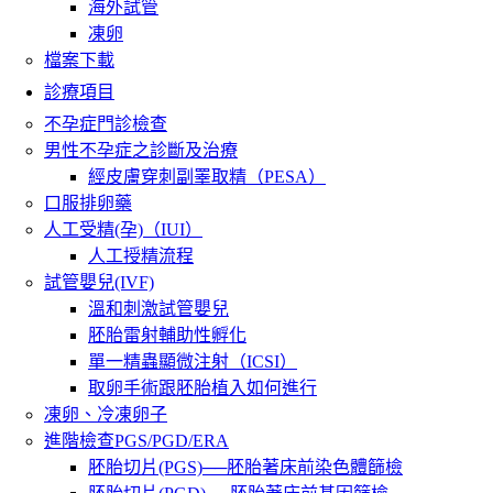
海外試管
凍卵
檔案下載
診療項目
不孕症門診檢查
男性不孕症之診斷及治療
經皮膚穿刺副睪取精（PESA）
口服排卵藥
人工受精(孕)（IUI）
人工授精流程
試管嬰兒(IVF)
溫和刺激試管嬰兒
胚胎雷射輔助性孵化
單一精蟲顯微注射（ICSI）
取卵手術跟胚胎植入如何進行
凍卵、冷凍卵子
進階檢查PGS/PGD/ERA
胚胎切片(PGS)──胚胎著床前染色體篩檢