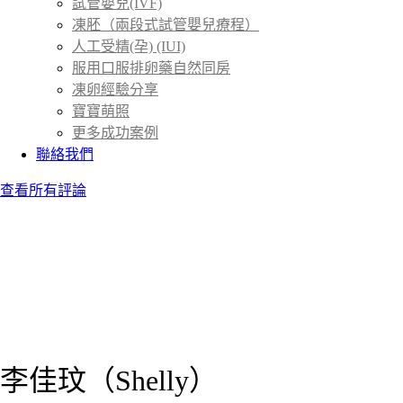
試管嬰兒(IVF)
凍胚（兩段式試管嬰兒療程）
人工受精(孕) (IUI)
服用口服排卵藥自然同房
凍卵經驗分享
寶寶萌照
更多成功案例
聯絡我們
查看所有評論
李佳玟（Shelly）