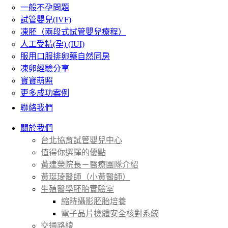
一般不孕問題
試管嬰兒(IVF)
凍胚（兩段式試管嬰兒療程）
人工受精(孕) (IUI)
服用口服排卵藥自然同房
凍卵經驗分享
寶寶萌照
更多成功案例
聯絡我們
關於我們
台北協育試管嬰兒中心
值得你選擇的優點
黃建榮院長－醫療團隊介紹
黃珽琦醫師（小黃醫師）
生殖醫學胚胎實驗室
縮時攝影胚胎培養
電子晶片檢體安全核對系統
交通路線