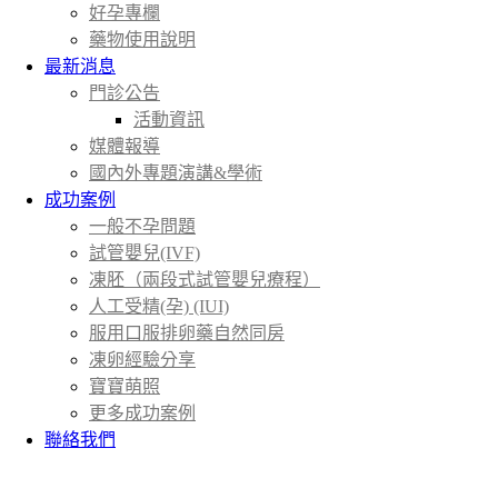
好孕專欄
藥物使用說明
最新消息
門診公告
活動資訊
媒體報導
國內外專題演講&學術
成功案例
一般不孕問題
試管嬰兒(IVF)
凍胚（兩段式試管嬰兒療程）
人工受精(孕) (IUI)
服用口服排卵藥自然同房
凍卵經驗分享
寶寶萌照
更多成功案例
聯絡我們