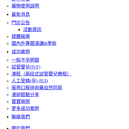
藥物使用說明
最新消息
門診公告
活動資訊
媒體報導
國內外專題演講&學術
成功案例
一般不孕問題
試管嬰兒(IVF)
凍胚（兩段式試管嬰兒療程）
人工受精(孕) (IUI)
服用口服排卵藥自然同房
凍卵經驗分享
寶寶萌照
更多成功案例
聯絡我們
關於我們