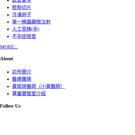
試管嬰兒
胚胎切片
冷凍卵子
單一精蟲顯微注射
人工受精(孕)
不孕症檢查
MORE...
About
診所簡介
醫療團隊
黃珽琦醫師（小黃醫師）
專屬實驗室介紹
Follow Us