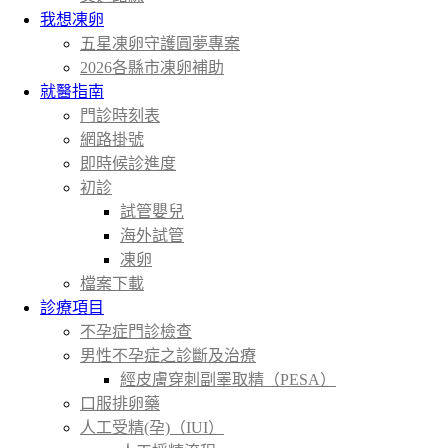
我想凍卵
五星凍卵守護圓夢專案
2026各縣市凍卵補助
就醫指南
門診時刻表
網路掛號
即時候診進度
初診
試管嬰兒
海外試管
凍卵
檔案下載
診療項目
不孕症門診檢查
男性不孕症之診斷及治療
經皮膚穿刺副睪取精（PESA）
口服排卵藥
人工受精(孕)（IUI）