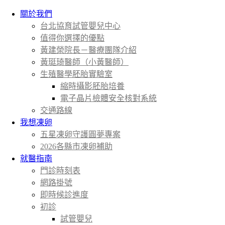
關於我們
台北協育試管嬰兒中心
值得你選擇的優點
黃建榮院長－醫療團隊介紹
黃珽琦醫師（小黃醫師）
生殖醫學胚胎實驗室
縮時攝影胚胎培養
電子晶片檢體安全核對系統
交通路線
我想凍卵
五星凍卵守護圓夢專案
2026各縣市凍卵補助
就醫指南
門診時刻表
網路掛號
即時候診進度
初診
試管嬰兒