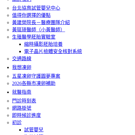
台北協育試管嬰兒中心
值得你選擇的優點
黃建榮院長－醫療團隊介紹
黃珽琦醫師（小黃醫師）
生殖醫學胚胎實驗室
縮時攝影胚胎培養
電子晶片檢體安全核對系統
交通路線
我想凍卵
五星凍卵守護圓夢專案
2026各縣市凍卵補助
就醫指南
門診時刻表
網路掛號
即時候診進度
初診
試管嬰兒