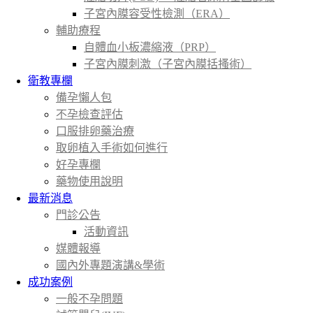
子宮內膜容受性檢測（ERA）
輔助療程
自體血小板濃縮液（PRP）
子宮內膜刺激（子宮內膜括搔術）
衛教專欄
備孕懶人包
不孕檢查評估
口服排卵藥治療
取卵植入手術如何進行
好孕專欄
藥物使用說明
最新消息
門診公告
活動資訊
媒體報導
國內外專題演講&學術
成功案例
一般不孕問題