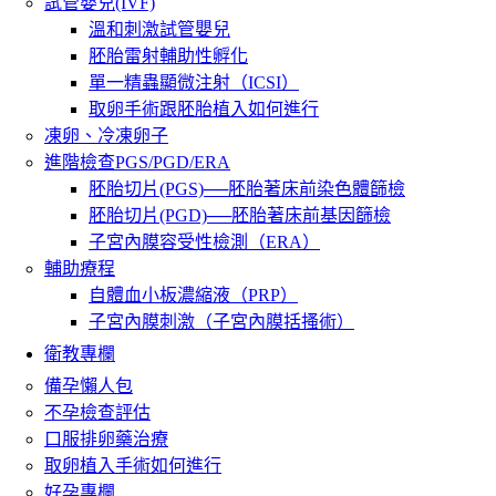
試管嬰兒(IVF)
溫和刺激試管嬰兒
胚胎雷射輔助性孵化
單一精蟲顯微注射（ICSI）
取卵手術跟胚胎植入如何進行
凍卵、冷凍卵子
進階檢查PGS/PGD/ERA
胚胎切片(PGS)──胚胎著床前染色體篩檢
胚胎切片(PGD)──胚胎著床前基因篩檢
子宮內膜容受性檢測（ERA）
輔助療程
自體血小板濃縮液（PRP）
子宮內膜刺激（子宮內膜括搔術）
衛教專欄
備孕懶人包
不孕檢查評估
口服排卵藥治療
取卵植入手術如何進行
好孕專欄