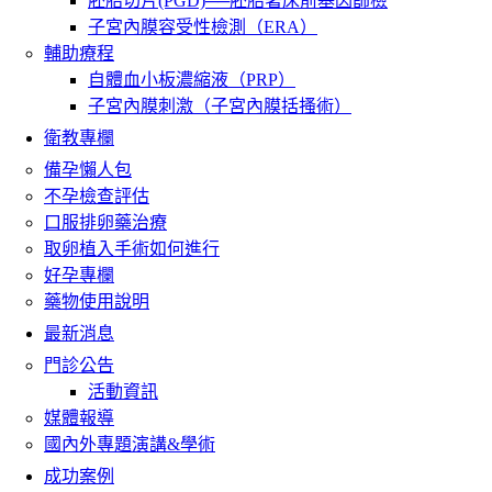
胚胎切片(PGD)──胚胎著床前基因篩檢
子宮內膜容受性檢測（ERA）
輔助療程
自體血小板濃縮液（PRP）
子宮內膜刺激（子宮內膜括搔術）
衛教專欄
備孕懶人包
不孕檢查評估
口服排卵藥治療
取卵植入手術如何進行
好孕專欄
藥物使用說明
最新消息
門診公告
活動資訊
媒體報導
國內外專題演講&學術
成功案例