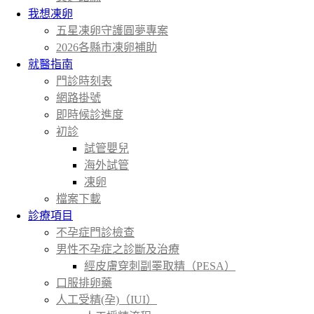
我想凍卵
五星凍卵守護圓夢專案
2026各縣市凍卵補助
就醫指南
門診時刻表
網路掛號
即時候診進度
初診
試管嬰兒
海外試管
凍卵
檔案下載
診療項目
不孕症門診檢查
男性不孕症之診斷及治療
經皮膚穿刺副睪取精（PESA）
口服排卵藥
人工受精(孕)（IUI）