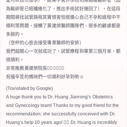
望可以自然懷孕），結果子宮外孕而切除兩邊輸卵管（因
為輸卵管已經纖維化了，進出手術試好幾回了），在這段
期間尋找試管路程其實很害怕很擔心自己不孕和過程中不
順利等問題，接觸了黃建榮醫師團隊們，很多的顧慮都是
多餘的。
（空杯的心態去接受專業醫師的安排）
我們超開心一次就成功了，試管療程到畢業三個月來，都
很順利。
非常推薦黃建榮院長👍🏻👍🏻👍🏻
祝福辛苦的媽咪們一切順利好孕到喲☺️
(Translated by Google)
A huge thank you to Dr. Huang Jianrong’s Obstetrics
and Gynecology team! Thanks to my good friend for the
recommendation; she successfully conceived with Dr.
Huang’s help 10 years ago! 👍🏻 Dr. Huang is incredibly