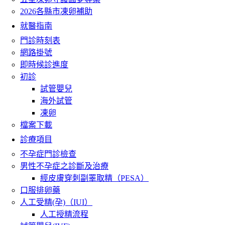
2026各縣市凍卵補助
就醫指南
門診時刻表
網路掛號
即時候診進度
初診
試管嬰兒
海外試管
凍卵
檔案下載
診療項目
不孕症門診檢查
男性不孕症之診斷及治療
經皮膚穿刺副睪取精（PESA）
口服排卵藥
人工受精(孕)（IUI）
人工授精流程