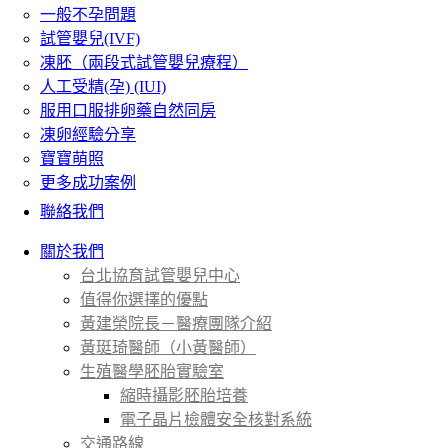
一般不孕問題
試管嬰兒(IVF)
凍胚（兩段式試管嬰兒療程）
人工受精(孕) (IUI)
服用口服排卵藥自然同房
凍卵經驗分享
寶寶萌照
更多成功案例
聯絡我們
關於我們
台北協育試管嬰兒中心
值得你選擇的優點
黃建榮院長－醫療團隊介紹
黃珽琦醫師（小黃醫師）
生殖醫學胚胎實驗室
縮時攝影胚胎培養
電子晶片檢體安全核對系統
交通路線