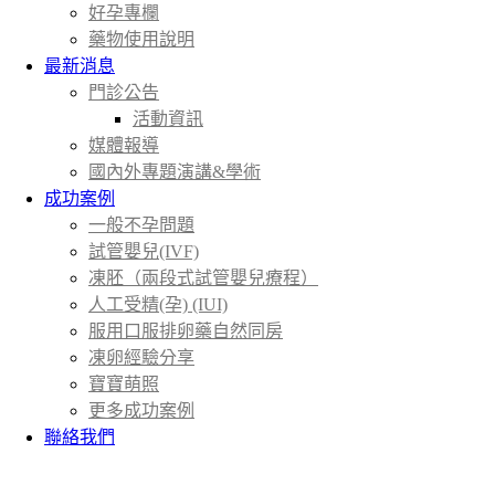
好孕專欄
藥物使用說明
最新消息
門診公告
活動資訊
媒體報導
國內外專題演講&學術
成功案例
一般不孕問題
試管嬰兒(IVF)
凍胚（兩段式試管嬰兒療程）
人工受精(孕) (IUI)
服用口服排卵藥自然同房
凍卵經驗分享
寶寶萌照
更多成功案例
聯絡我們