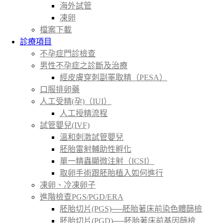
海外試管
凍卵
檔案下載
診療項目
不孕症門診檢查
男性不孕症之診斷及治療
經皮膚穿刺副睪取精（PESA）
口服排卵藥
人工受精(孕)（IUI）
人工授精流程
試管嬰兒(IVF)
溫和刺激試管嬰兒
胚胎雷射輔助性孵化
單一精蟲顯微注射（ICSI）
取卵手術跟胚胎植入如何進行
凍卵、冷凍卵子
進階檢查PGS/PGD/ERA
胚胎切片(PGS)──胚胎著床前染色體篩檢
胚胎切片(PGD)──胚胎著床前基因篩檢