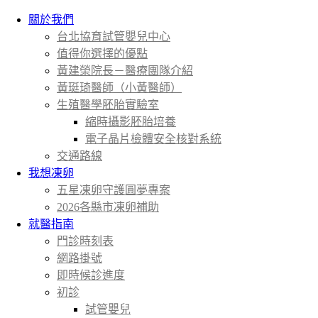
關於我們
台北協育試管嬰兒中心
值得你選擇的優點
黃建榮院長－醫療團隊介紹
黃珽琦醫師（小黃醫師）
生殖醫學胚胎實驗室
縮時攝影胚胎培養
電子晶片檢體安全核對系統
交通路線
我想凍卵
五星凍卵守護圓夢專案
2026各縣市凍卵補助
就醫指南
門診時刻表
網路掛號
即時候診進度
初診
試管嬰兒