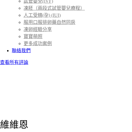
試管嬰兒(IVF)
凍胚（兩段式試管嬰兒療程）
人工受精(孕) (IUI)
服用口服排卵藥自然同房
凍卵經驗分享
寶寶萌照
更多成功案例
聯絡我們
查看所有評論
維維恩