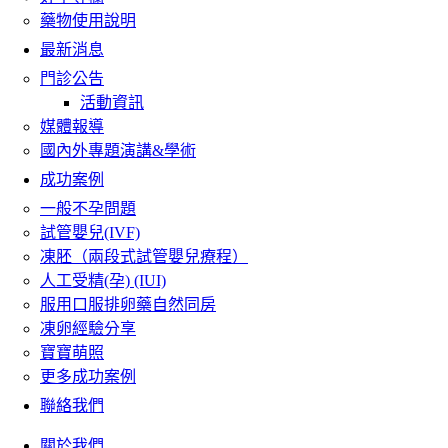
藥物使用說明
最新消息
門診公告
活動資訊
媒體報導
國內外專題演講&學術
成功案例
一般不孕問題
試管嬰兒(IVF)
凍胚（兩段式試管嬰兒療程）
人工受精(孕) (IUI)
服用口服排卵藥自然同房
凍卵經驗分享
寶寶萌照
更多成功案例
聯絡我們
關於我們