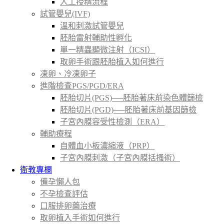
人工授精流程
試管嬰兒(IVF)
溫和刺激試管嬰兒
胚胎雷射輔助性孵化
單一精蟲顯微注射（ICSI）
取卵手術跟胚胎植入如何進行
凍卵、冷凍卵子
進階檢查PGS/PGD/ERA
胚胎切片(PGS)──胚胎著床前染色體篩檢
胚胎切片(PGD)──胚胎著床前基因篩檢
子宮內膜容受性檢測（ERA）
輔助療程
自體血小板濃縮液（PRP）
子宮內膜刺激（子宮內膜括搔術）
衛教專欄
備孕懶人包
不孕檢查評估
口服排卵藥治療
取卵植入手術如何進行