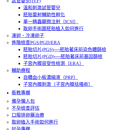
試管嬰兒(IVF)
溫和刺激試管嬰兒
胚胎雷射輔助性孵化
單一精蟲顯微注射（ICSI）
取卵手術跟胚胎植入如何進行
凍卵、冷凍卵子
進階檢查PGS/PGD/ERA
胚胎切片(PGS)──胚胎著床前染色體篩檢
胚胎切片(PGD)──胚胎著床前基因篩檢
子宮內膜容受性檢測（ERA）
輔助療程
自體血小板濃縮液（PRP）
子宮內膜刺激（子宮內膜括搔術）
衛教專欄
備孕懶人包
不孕檢查評估
口服排卵藥治療
取卵植入手術如何進行
好孕專欄