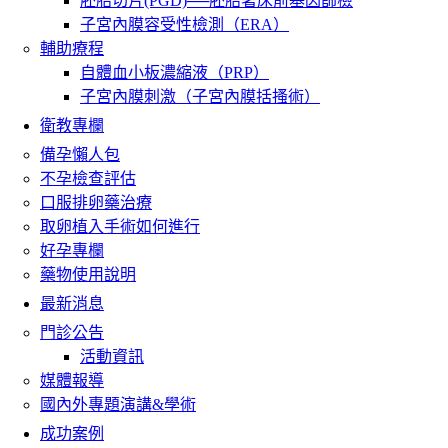
胚胎切片(PGD)──胚胎著床前基因篩檢
子宮內膜容受性檢測（ERA）
輔助療程
自體血小板濃縮液（PRP）
子宮內膜刺激（子宮內膜括搔術）
衛教專欄
備孕懶人包
不孕檢查評估
口服排卵藥治療
取卵植入手術如何進行
好孕專欄
藥物使用說明
最新消息
門診公告
活動資訊
媒體報導
國內外專題演講&學術
成功案例