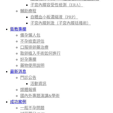
子宮內膜容受性檢測（ERA）
輔助療程
自體血小板濃縮液（PRP）
子宮內膜刺激（子宮內膜括搔術）
衛教專欄
備孕懶人包
不孕檢查評估
口服排卵藥治療
取卵植入手術如何進行
好孕專欄
藥物使用說明
最新消息
門診公告
活動資訊
媒體報導
國內外專題演講&學術
成功案例
一般不孕問題