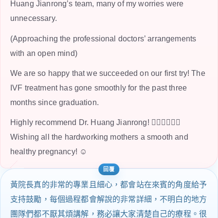
Huang Jianrong’s team, many of my worries were
unnecessary.
(Approaching the professional doctors’ arrangements
with an open mind)
We are so happy that we succeeded on our first try! The
IVF treatment has gone smoothly for the past three
months since graduation.
Highly recommend Dr. Huang Jianrong! 👍🏻👍🏻👍🏻
Wishing all the hardworking mothers a smooth and
healthy pregnancy! ☺️
黃院長真的非常的專業且細心，都會站在來賓的角度給予
支持鼓勵，每個過程都會解說的非常詳細，不明白的地方
團隊們都不厭其煩講解，務必讓大家清楚自己的療程。很