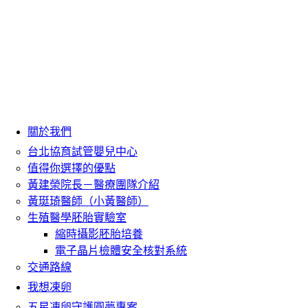
關於我們
台北協育試管嬰兒中心
值得你選擇的優點
黃建榮院長－醫療團隊介紹
黃珽琦醫師（小黃醫師）
生殖醫學胚胎實驗室
縮時攝影胚胎培養
電子晶片檢體安全核對系統
交通路線
我想凍卵
五星凍卵守護圓夢專案