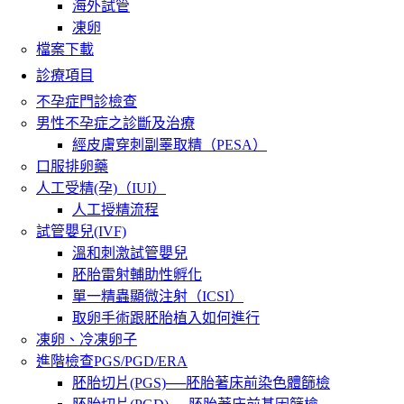
海外試管
凍卵
檔案下載
診療項目
不孕症門診檢查
男性不孕症之診斷及治療
經皮膚穿刺副睪取精（PESA）
口服排卵藥
人工受精(孕)（IUI）
人工授精流程
試管嬰兒(IVF)
溫和刺激試管嬰兒
胚胎雷射輔助性孵化
單一精蟲顯微注射（ICSI）
取卵手術跟胚胎植入如何進行
凍卵、冷凍卵子
進階檢查PGS/PGD/ERA
胚胎切片(PGS)──胚胎著床前染色體篩檢