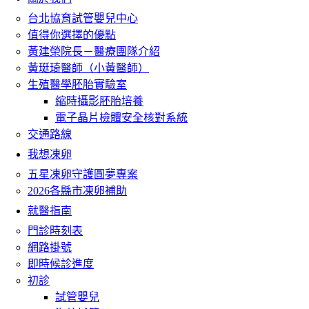
台北協育試管嬰兒中心
值得你選擇的優點
黃建榮院長－醫療團隊介紹
黃珽琦醫師（小黃醫師）
生殖醫學胚胎實驗室
縮時攝影胚胎培養
電子晶片檢體安全核對系統
交通路線
我想凍卵
五星凍卵守護圓夢專案
2026各縣市凍卵補助
就醫指南
門診時刻表
網路掛號
即時候診進度
初診
試管嬰兒