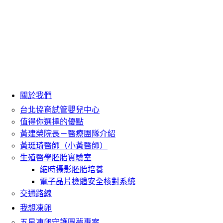
關於我們
台北協育試管嬰兒中心
值得你選擇的優點
黃建榮院長－醫療團隊介紹
黃珽琦醫師（小黃醫師）
生殖醫學胚胎實驗室
縮時攝影胚胎培養
電子晶片檢體安全核對系統
交通路線
我想凍卵
五星凍卵守護圓夢專案