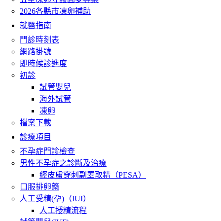
2026各縣市凍卵補助
就醫指南
門診時刻表
網路掛號
即時候診進度
初診
試管嬰兒
海外試管
凍卵
檔案下載
診療項目
不孕症門診檢查
男性不孕症之診斷及治療
經皮膚穿刺副睪取精（PESA）
口服排卵藥
人工受精(孕)（IUI）
人工授精流程