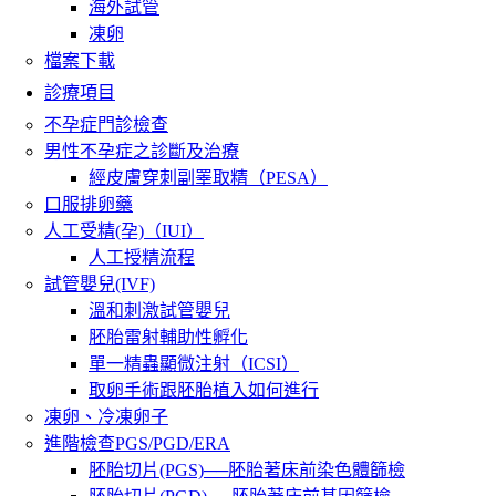
海外試管
凍卵
檔案下載
診療項目
不孕症門診檢查
男性不孕症之診斷及治療
經皮膚穿刺副睪取精（PESA）
口服排卵藥
人工受精(孕)（IUI）
人工授精流程
試管嬰兒(IVF)
溫和刺激試管嬰兒
胚胎雷射輔助性孵化
單一精蟲顯微注射（ICSI）
取卵手術跟胚胎植入如何進行
凍卵、冷凍卵子
進階檢查PGS/PGD/ERA
胚胎切片(PGS)──胚胎著床前染色體篩檢