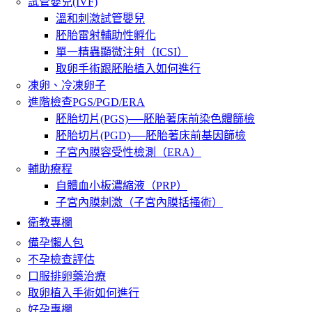
試管嬰兒(IVF)
溫和刺激試管嬰兒
胚胎雷射輔助性孵化
單一精蟲顯微注射（ICSI）
取卵手術跟胚胎植入如何進行
凍卵、冷凍卵子
進階檢查PGS/PGD/ERA
胚胎切片(PGS)──胚胎著床前染色體篩檢
胚胎切片(PGD)──胚胎著床前基因篩檢
子宮內膜容受性檢測（ERA）
輔助療程
自體血小板濃縮液（PRP）
子宮內膜刺激（子宮內膜括搔術）
衛教專欄
備孕懶人包
不孕檢查評估
口服排卵藥治療
取卵植入手術如何進行
好孕專欄