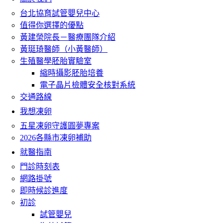
台北協育試管嬰兒中心
值得你選擇的優點
黃建榮院長－醫療團隊介紹
黃珽琦醫師（小黃醫師）
生殖醫學胚胎實驗室
縮時攝影胚胎培養
電子晶片檢體安全核對系統
交通路線
我想凍卵
五星凍卵守護圓夢專案
2026各縣市凍卵補助
就醫指南
門診時刻表
網路掛號
即時候診進度
初診
試管嬰兒