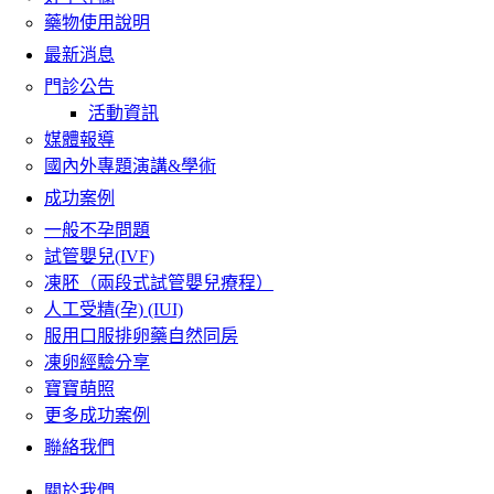
藥物使用說明
最新消息
門診公告
活動資訊
媒體報導
國內外專題演講&學術
成功案例
一般不孕問題
試管嬰兒(IVF)
凍胚（兩段式試管嬰兒療程）
人工受精(孕) (IUI)
服用口服排卵藥自然同房
凍卵經驗分享
寶寶萌照
更多成功案例
聯絡我們
關於我們