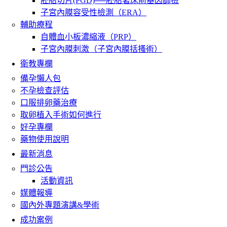
胚胎切片(PGD)──胚胎著床前基因篩檢
子宮內膜容受性檢測（ERA）
輔助療程
自體血小板濃縮液（PRP）
子宮內膜刺激（子宮內膜括搔術）
衛教專欄
備孕懶人包
不孕檢查評估
口服排卵藥治療
取卵植入手術如何進行
好孕專欄
藥物使用說明
最新消息
門診公告
活動資訊
媒體報導
國內外專題演講&學術
成功案例