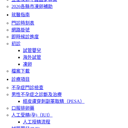
2026各縣市凍卵補助
就醫指南
門診時刻表
網路掛號
即時候診進度
初診
試管嬰兒
海外試管
凍卵
檔案下載
診療項目
不孕症門診檢查
男性不孕症之診斷及治療
經皮膚穿刺副睪取精（PESA）
口服排卵藥
人工受精(孕)（IUI）
人工授精流程