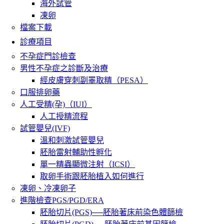
海外試管
凍卵
檔案下載
診療項目
不孕症門診檢查
男性不孕症之診斷及治療
經皮膚穿刺副睪取精（PESA）
口服排卵藥
人工受精(孕)（IUI）
人工授精流程
試管嬰兒(IVF)
溫和刺激試管嬰兒
胚胎雷射輔助性孵化
單一精蟲顯微注射（ICSI）
取卵手術跟胚胎植入如何進行
凍卵、冷凍卵子
進階檢查PGS/PGD/ERA
胚胎切片(PGS)──胚胎著床前染色體篩檢