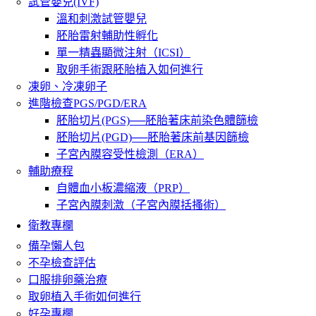
試管嬰兒(IVF)
溫和刺激試管嬰兒
胚胎雷射輔助性孵化
單一精蟲顯微注射（ICSI）
取卵手術跟胚胎植入如何進行
凍卵、冷凍卵子
進階檢查PGS/PGD/ERA
胚胎切片(PGS)──胚胎著床前染色體篩檢
胚胎切片(PGD)──胚胎著床前基因篩檢
子宮內膜容受性檢測（ERA）
輔助療程
自體血小板濃縮液（PRP）
子宮內膜刺激（子宮內膜括搔術）
衛教專欄
備孕懶人包
不孕檢查評估
口服排卵藥治療
取卵植入手術如何進行
好孕專欄