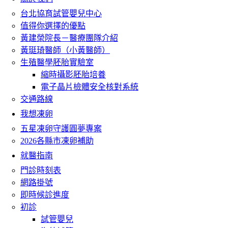
台北協育試管嬰兒中心
值得你選擇的優點
黃建榮院長－醫療團隊介紹
黃珽琦醫師（小黃醫師）
生殖醫學胚胎實驗室
縮時攝影胚胎培養
電子晶片檢體安全核對系統
交通路線
我想凍卵
五星凍卵守護圓夢專案
2026各縣市凍卵補助
就醫指南
門診時刻表
網路掛號
即時候診進度
初診
試管嬰兒