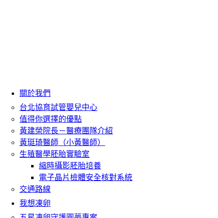
關於我們
台北協育試管嬰兒中心
值得你選擇的優點
黃建榮院長－醫療團隊介紹
黃珽琦醫師（小黃醫師）
生殖醫學胚胎實驗室
縮時攝影胚胎培養
電子晶片檢體安全核對系統
交通路線
我想凍卵
五星凍卵守護圓夢專案