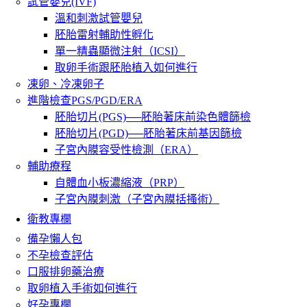
試管嬰兒(IVF)
溫和刺激試管嬰兒
胚胎雷射輔助性孵化
單一精蟲顯微注射（ICSI）
取卵手術跟胚胎植入如何進行
凍卵、冷凍卵子
進階檢查PGS/PGD/ERA
胚胎切片(PGS)──胚胎著床前染色體篩檢
胚胎切片(PGD)──胚胎著床前基因篩檢
子宮內膜容受性檢測（ERA）
輔助療程
自體血小板濃縮液（PRP）
子宮內膜刺激（子宮內膜括搔術）
衛教專欄
備孕懶人包
不孕檢查評估
口服排卵藥治療
取卵植入手術如何進行
好孕專欄