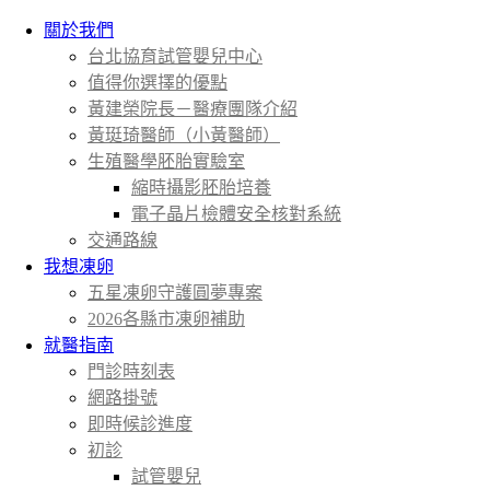
關於我們
台北協育試管嬰兒中心
值得你選擇的優點
黃建榮院長－醫療團隊介紹
黃珽琦醫師（小黃醫師）
生殖醫學胚胎實驗室
縮時攝影胚胎培養
電子晶片檢體安全核對系統
交通路線
我想凍卵
五星凍卵守護圓夢專案
2026各縣市凍卵補助
就醫指南
門診時刻表
網路掛號
即時候診進度
初診
試管嬰兒