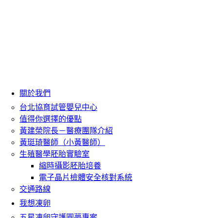
關於我們
台北協育試管嬰兒中心
值得你選擇的優點
黃建榮院長－醫療團隊介紹
黃珽琦醫師（小黃醫師）
生殖醫學胚胎實驗室
縮時攝影胚胎培養
電子晶片檢體安全核對系統
交通路線
我想凍卵
五星凍卵守護圓夢專案