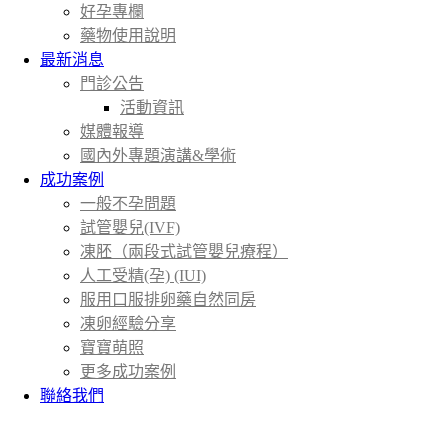
好孕專欄
藥物使用說明
最新消息
門診公告
活動資訊
媒體報導
國內外專題演講&學術
成功案例
一般不孕問題
試管嬰兒(IVF)
凍胚（兩段式試管嬰兒療程）
人工受精(孕) (IUI)
服用口服排卵藥自然同房
凍卵經驗分享
寶寶萌照
更多成功案例
聯絡我們