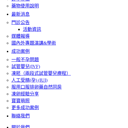
藥物使用說明
最新消息
門診公告
活動資訊
媒體報導
國內外專題演講&學術
成功案例
一般不孕問題
試管嬰兒(IVF)
凍胚（兩段式試管嬰兒療程）
人工受精(孕) (IUI)
服用口服排卵藥自然同房
凍卵經驗分享
寶寶萌照
更多成功案例
聯絡我們
關於我們