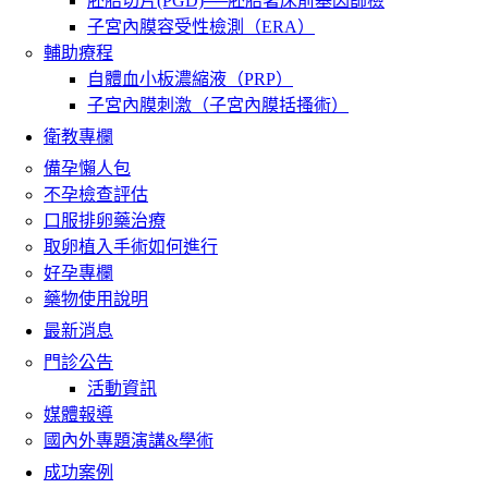
胚胎切片(PGD)──胚胎著床前基因篩檢
子宮內膜容受性檢測（ERA）
輔助療程
自體血小板濃縮液（PRP）
子宮內膜刺激（子宮內膜括搔術）
衛教專欄
備孕懶人包
不孕檢查評估
口服排卵藥治療
取卵植入手術如何進行
好孕專欄
藥物使用說明
最新消息
門診公告
活動資訊
媒體報導
國內外專題演講&學術
成功案例