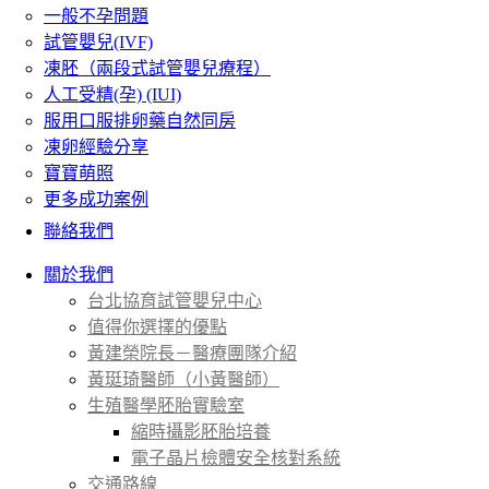
一般不孕問題
試管嬰兒(IVF)
凍胚（兩段式試管嬰兒療程）
人工受精(孕) (IUI)
服用口服排卵藥自然同房
凍卵經驗分享
寶寶萌照
更多成功案例
聯絡我們
關於我們
台北協育試管嬰兒中心
值得你選擇的優點
黃建榮院長－醫療團隊介紹
黃珽琦醫師（小黃醫師）
生殖醫學胚胎實驗室
縮時攝影胚胎培養
電子晶片檢體安全核對系統
交通路線