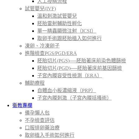
人工授精流程
試管嬰兒(IVF)
溫和刺激試管嬰兒
胚胎雷射輔助性孵化
單一精蟲顯微注射（ICSI）
取卵手術跟胚胎植入如何進行
凍卵、冷凍卵子
進階檢查PGS/PGD/ERA
胚胎切片(PGS)──胚胎著床前染色體篩檢
胚胎切片(PGD)──胚胎著床前基因篩檢
子宮內膜容受性檢測（ERA）
輔助療程
自體血小板濃縮液（PRP）
子宮內膜刺激（子宮內膜括搔術）
衛教專欄
備孕懶人包
不孕檢查評估
口服排卵藥治療
取卵植入手術如何進行