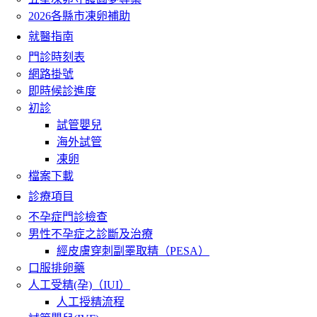
2026各縣市凍卵補助
就醫指南
門診時刻表
網路掛號
即時候診進度
初診
試管嬰兒
海外試管
凍卵
檔案下載
診療項目
不孕症門診檢查
男性不孕症之診斷及治療
經皮膚穿刺副睪取精（PESA）
口服排卵藥
人工受精(孕)（IUI）
人工授精流程