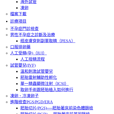
海外試管
凍卵
檔案下載
診療項目
不孕症門診檢查
男性不孕症之診斷及治療
經皮膚穿刺副睪取精（PESA）
口服排卵藥
人工受精(孕)（IUI）
人工授精流程
試管嬰兒(IVF)
溫和刺激試管嬰兒
胚胎雷射輔助性孵化
單一精蟲顯微注射（ICSI）
取卵手術跟胚胎植入如何進行
凍卵、冷凍卵子
進階檢查PGS/PGD/ERA
胚胎切片(PGS)──胚胎著床前染色體篩檢