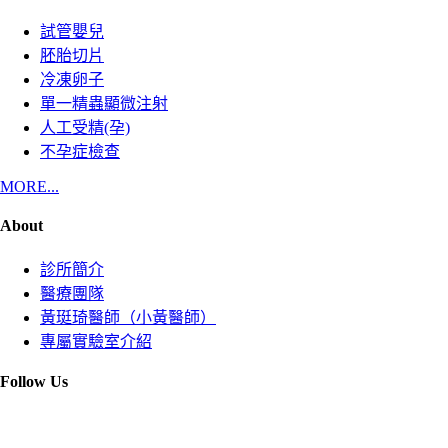
試管嬰兒
胚胎切片
冷凍卵子
單一精蟲顯微注射
人工受精(孕)
不孕症檢查
MORE...
About
診所簡介
醫療團隊
黃珽琦醫師（小黃醫師）
專屬實驗室介紹
Follow Us