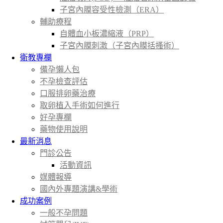
子宮內膜容受性檢測（ERA）
輔助療程
自體血小板濃縮液（PRP）
子宮內膜刺激（子宮內膜括搔術）
衛教專欄
備孕懶人包
不孕檢查評估
口服排卵藥治療
取卵植入手術如何進行
好孕專欄
藥物使用說明
最新消息
門診公告
活動資訊
媒體報導
國內外專題演講&學術
成功案例
一般不孕問題