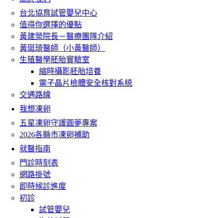
台北協育試管嬰兒中心
值得你選擇的優點
黃建榮院長－醫療團隊介紹
黃珽琦醫師（小黃醫師）
生殖醫學胚胎實驗室
縮時攝影胚胎培養
電子晶片檢體安全核對系統
交通路線
我想凍卵
五星凍卵守護圓夢專案
2026各縣市凍卵補助
就醫指南
門診時刻表
網路掛號
即時候診進度
初診
試管嬰兒