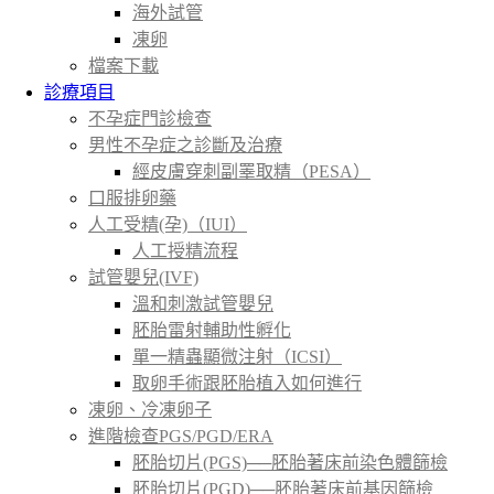
海外試管
凍卵
檔案下載
診療項目
不孕症門診檢查
男性不孕症之診斷及治療
經皮膚穿刺副睪取精（PESA）
口服排卵藥
人工受精(孕)（IUI）
人工授精流程
試管嬰兒(IVF)
溫和刺激試管嬰兒
胚胎雷射輔助性孵化
單一精蟲顯微注射（ICSI）
取卵手術跟胚胎植入如何進行
凍卵、冷凍卵子
進階檢查PGS/PGD/ERA
胚胎切片(PGS)──胚胎著床前染色體篩檢
胚胎切片(PGD)──胚胎著床前基因篩檢