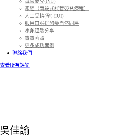
試管嬰兒(IVF)
凍胚（兩段式試管嬰兒療程）
人工受精(孕) (IUI)
服用口服排卵藥自然同房
凍卵經驗分享
寶寶萌照
更多成功案例
聯絡我們
查看所有評論
吳佳諭