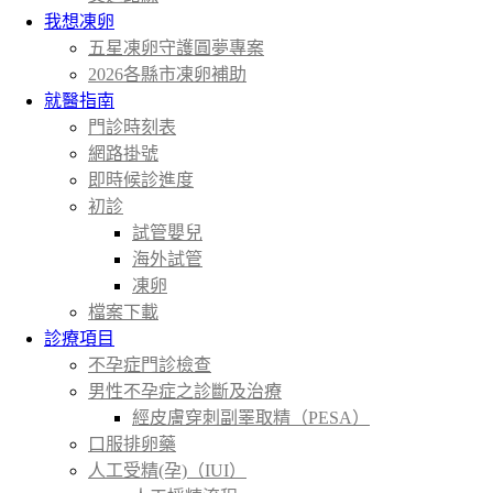
我想凍卵
五星凍卵守護圓夢專案
2026各縣市凍卵補助
就醫指南
門診時刻表
網路掛號
即時候診進度
初診
試管嬰兒
海外試管
凍卵
檔案下載
診療項目
不孕症門診檢查
男性不孕症之診斷及治療
經皮膚穿刺副睪取精（PESA）
口服排卵藥
人工受精(孕)（IUI）